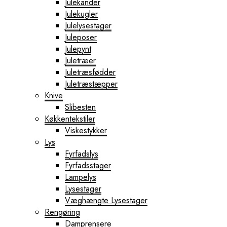
Julekander
Julekugler
Julelysestager
Juleposer
Julepynt
Juletræer
Juletræsfødder
Juletræstæpper
Knive
Slibesten
Køkkentekstiler
Viskestykker
Lys
Fyrfadslys
Fyrfadsstager
Lampelys
Lysestager
Væghængte Lysestager
Rengøring
Damprensere