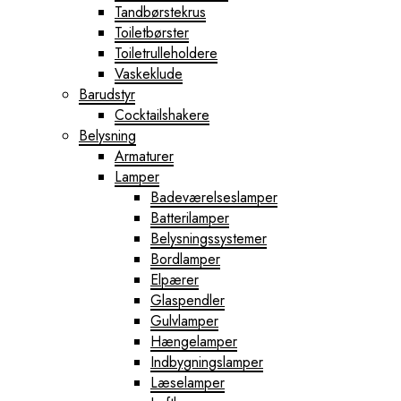
Tandbørstekrus
Toiletbørster
Toiletrulleholdere
Vaskeklude
Barudstyr
Cocktailshakere
Belysning
Armaturer
Lamper
Badeværelseslamper
Batterilamper
Belysningssystemer
Bordlamper
Elpærer
Glaspendler
Gulvlamper
Hængelamper
Indbygningslamper
Læselamper