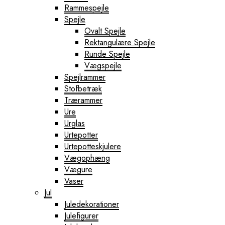
Rammespejle
Spejle
Ovalt Spejle
Rektangulære Spejle
Runde Spejle
Vægspejle
Spejlrammer
Stofbetræk
Trærammer
Ure
Urglas
Urtepotter
Urtepotteskjulere
Vægophæng
Vægure
Vaser
Jul
Juledekorationer
Julefigurer