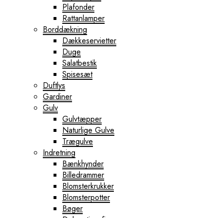
Plafonder
Rattanlamper
Borddækning
Dækkeservietter
Duge
Salatbestik
Spisesæt
Duftlys
Gardiner
Gulv
Gulvtæpper
Naturlige Gulve
Trægulve
Indretning
Bænkhynder
Billedrammer
Blomsterkrukker
Blomsterpotter
Bøger