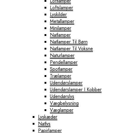
Loftlamper
Loftslamper
Lyskilder
Metallamper
Minilamper
Natlamper
Natlamper Til Børn
Natlamper Til Voksne
Naturlamper
Pendellamper
Spotlamper
Trælamper
Udendørslamper
Udendørslamper I Kobber
Udendørslys
Vægbelysning
Væglamper
Lyskæder
Natlys
Papirlamper