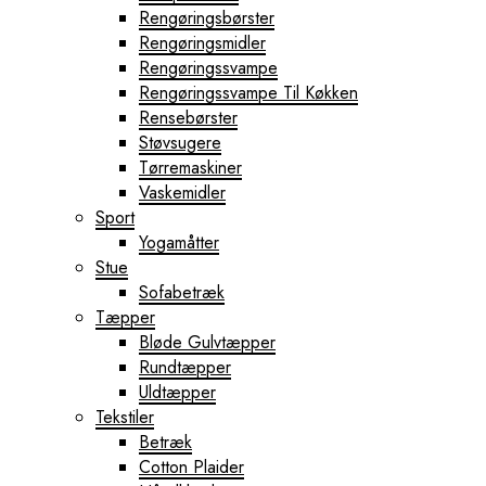
Rengøringsbørster
Rengøringsmidler
Rengøringssvampe
Rengøringssvampe Til Køkken
Rensebørster
Støvsugere
Tørremaskiner
Vaskemidler
Sport
Yogamåtter
Stue
Sofabetræk
Tæpper
Bløde Gulvtæpper
Rundtæpper
Uldtæpper
Tekstiler
Betræk
Cotton Plaider