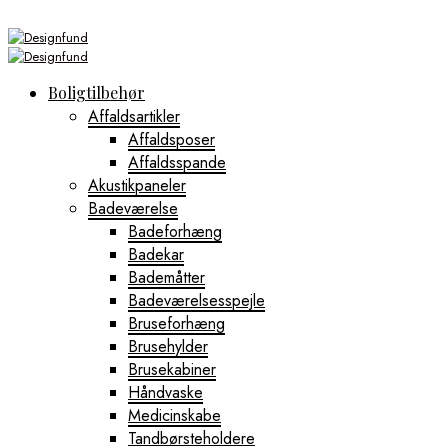
Boligtilbehør
Affaldsartikler
Affaldsposer
Affaldsspande
Akustikpaneler
Badeværelse
Badeforhæng
Badekar
Bademåtter
Badeværelsesspejle
Bruseforhæng
Brusehylder
Brusekabiner
Håndvaske
Medicinskabe
Tandbørsteholdere