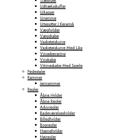
Træstiger
Udtræksskuffer
Urkasser
Urremme
Urtepotter I Keramik
Væghylder
Vægskabe
Vasketøjskurve
Vasketøjskurve Med Låg
Vinopbevaring
Vinskabe
Vitrineskabe Med Spejle
Pedestaler
Rammer
Jernrammer
Reoler
Åbne Hylder
Åbne Reoler
Arkivreoler
Badeværelseshylder
Billedhylder
Bogreoler
Hjørnehylder
Højreoler