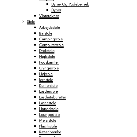
Dyne- Og Pudebetræk
Dyner
Vinterdyner
Stole
Arbejdsstole
Barstole
Campingstole
Computerstole
Dækstole
Fløjlsstole
Fodskamler
Gyngestole
Højstole
Jernstole
Kontorstole
Læderstole
Lædertaburetter
Lænestole
Linnedstole
Loungestole
Metalstole
Plastikstole
Rattanbænke