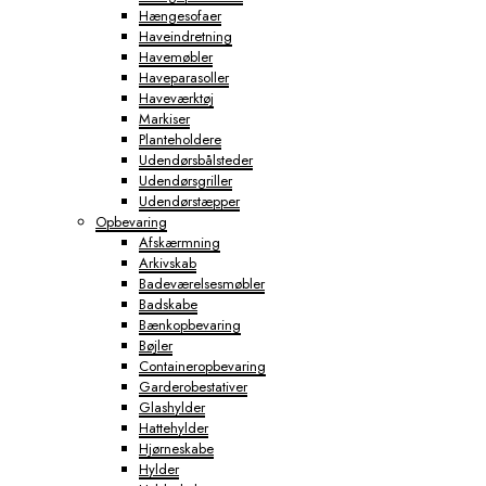
Hængesofaer
Haveindretning
Havemøbler
Haveparasoller
Haveværktøj
Markiser
Planteholdere
Udendørsbålsteder
Udendørsgriller
Udendørstæpper
Opbevaring
Afskærmning
Arkivskab
Badeværelsesmøbler
Badskabe
Bænkopbevaring
Bøjler
Containeropbevaring
Garderobestativer
Glashylder
Hattehylder
Hjørneskabe
Hylder