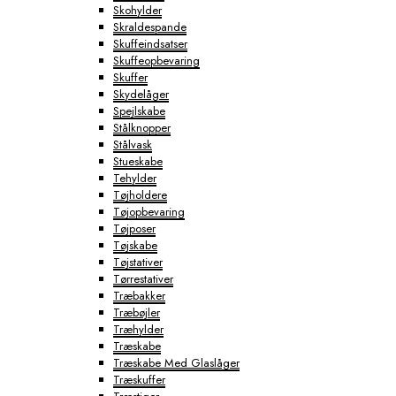
Skohylder
Skraldespande
Skuffeindsatser
Skuffeopbevaring
Skuffer
Skydelåger
Spejlskabe
Stålknopper
Stålvask
Stueskabe
Tehylder
Tøjholdere
Tøjopbevaring
Tøjposer
Tøjskabe
Tøjstativer
Tørrestativer
Træbakker
Træbøjler
Træhylder
Træskabe
Træskabe Med Glaslåger
Træskuffer