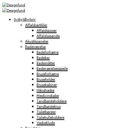
Boligtilbehør
Affaldsartikler
Affaldsposer
Affaldsspande
Akustikpaneler
Badeværelse
Badeforhæng
Badekar
Bademåtter
Badeværelsesspejle
Bruseforhæng
Brusehylder
Brusekabiner
Håndvaske
Medicinskabe
Tandbørsteholdere
Tandbørstekrus
Toiletbørster
Toiletrulleholdere
Vaskeklude