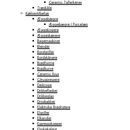
Ceramic Tallerkener
Træskåle
Køkkentilbehør
Æggebægre
Æggebægre I Porcelæn
Æggekogere
Æggeskærere
Bagemaskiner
Blender
Bordgriller
Bordskånere
Brødforme
Brødkurve
Ceramic Krus
Citruspressere
Dejkroge
Drikkeflasker
Drikkeglas
Drypbakker
Elektriske Brødristere
Elgriller
Elkander
Espressokopper
Flaskekølere