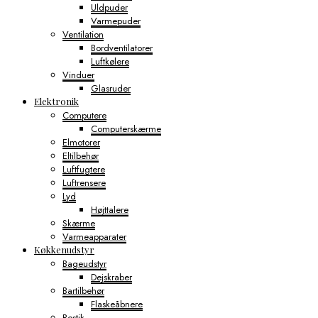
Uldpuder
Varmepuder
Ventilation
Bordventilatorer
Luftkølere
Vinduer
Glasruder
Elektronik
Computere
Computerskærme
Elmotorer
Eltilbehør
Luftfugtere
Luftrensere
Lyd
Højttalere
Skærme
Varmeapparater
Køkkenudstyr
Bageudstyr
Dejskraber
Bartilbehør
Flaskeåbnere
Bestik