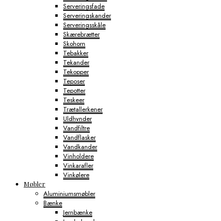
Serveringsfade
Serveringskander
Serveringsskåle
Skærebrætter
Skohorn
Tebakker
Tekander
Tekopper
Teposer
Tepotter
Teskeer
Trætallerkener
Uldhynder
Vandfiltre
Vandflasker
Vandkander
Vinholdere
Vinkarafler
Vinkølere
Møbler
Aluminiumsmøbler
Bænke
Jernbænke