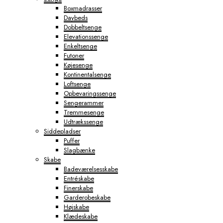
Boxmadrasser
Daybeds
Dobbeltsenge
Elevationssenge
Enkeltsenge
Futoner
Køjesenge
Kontinentalsenge
Loftsenge
Opbevaringssenge
Sengerammer
Tremmesenge
Udtrækssenge
Siddepladser
Puffer
Slagbænke
Skabe
Badeværelsesskabe
Entréskabe
Finerskabe
Garderobeskabe
Højskabe
Klædeskabe