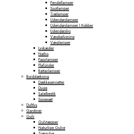
Pendellamper
Spotlamper
Trælamper
Udendørslamper
Udendørslamper I Kobber
Udendørslys
Vægbelysning
Væglamper
Lyskæder
Natlys
Papirlamper
Plafonder
Rattanlamper
Borddækning
Dækkeservietter
Duge
Salatbestik
Spisesæt
Duftlys
Gardiner
Gulv
Gulvtæpper
Naturlige Gulve
Trægulve