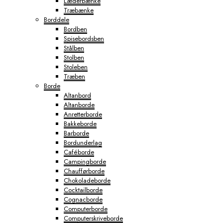
Læderbænke
Træbænke
Borddele
Bordben
Spisebordsben
Stålben
Stolben
Stoleben
Træben
Borde
Altanbord
Altanborde
Anretterborde
Bakkeborde
Barborde
Bordunderlag
Caféborde
Campingborde
Chaufførborde
Chokoladeborde
Cocktailborde
Cognacborde
Computerborde
Computerskriveborde