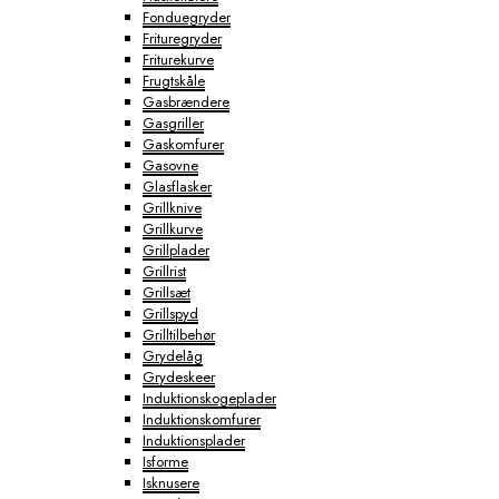
Fonduegryder
Frituregryder
Friturekurve
Frugtskåle
Gasbrændere
Gasgriller
Gaskomfurer
Gasovne
Glasflasker
Grillknive
Grillkurve
Grillplader
Grillrist
Grillsæt
Grillspyd
Grilltilbehør
Grydelåg
Grydeskeer
Induktionskogeplader
Induktionskomfurer
Induktionsplader
Isforme
Isknusere