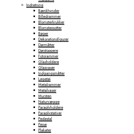
Indretning
Bænkhynder
Billedrammer
Blomsterkrukker
Blomsterpotter
Bøger
Dekorationsfigurer
Dørmåtter
Dørstoppere
Fotorammer
Glasholdere
Glasvaser
Indgangsmåtter
Legetøj
Metalrammer
Metalvaser
Mursten
Naturvægge
Paraplyholdere
Paraplystativer
Pedestal
Pejse
Plakater