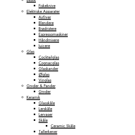
Fiskeknive
Elektriske Apparater
Airfryer
Blendere
Brødristere
Espressomaskiner
Håndmixere
Juicere
Glas
Cocktailglas
Cognacglas
Glaskander
Ølglas
Vinglas
Gryder & Pander
Gryder
Keramik
Glasskåle
Lerskåle
Lervaser
Skåle
Ceramic Skåle
Tallerkener