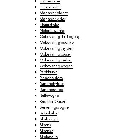
Hyldeskabe
Linnedposer
Magasinholdere
Magasinhylder
Naturskabe
Netopbevaring
Opbevaring Til Legetøj
Opbevaringsbænke
Opbevaringshylder
Opbevaringsposer
Opbevaringstasker
Opbevaringsvogne
Papirkurve
Pladeholdere
Rammehylder
Rammeskabe
Rullevogne
Rustikke Skabe
Serveringsvogne
Sideskabe
Skabslåger
Skænk
Skænke
Skobænke