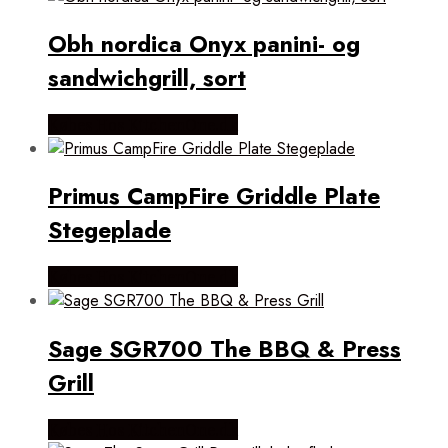
Obh nordica Onyx panini- og
sandwichgrill, sort
Købes Hos KitchenOne.dk
Primus CampFire Griddle Plate
Stegeplade
Købes Hos KitchenOne.dk
Sage SGR700 The BBQ & Press
Grill
Købes Hos KitchenOne.dk