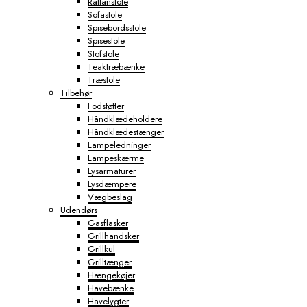
Rattanstole
Sofastole
Spisebordsstole
Spisestole
Stofstole
Teaktræbænke
Træstole
Tilbehør
Fodstøtter
Håndklædeholdere
Håndklædestænger
Lampeledninger
Lampeskærme
Lysarmaturer
Lysdæmpere
Vægbeslag
Udendørs
Gasflasker
Grillhandsker
Grillkul
Grilltænger
Hængekøjer
Havebænke
Havelygter