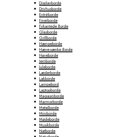
Displayborde
Drivhusborde
Entréborde
Finerborde
Firkantede Borde
Glasborde
Grillborde
Hængeborde
Hæve-sænke Borde
Haveborde
Jernborde
Juleborde
Læderborde
Lakborde
Lampebord
Laptopborde
Magasinborde
Marmorborde
Metalborde
Miniborde
Mødeborde
Musikborde
Natborde
Naturborde