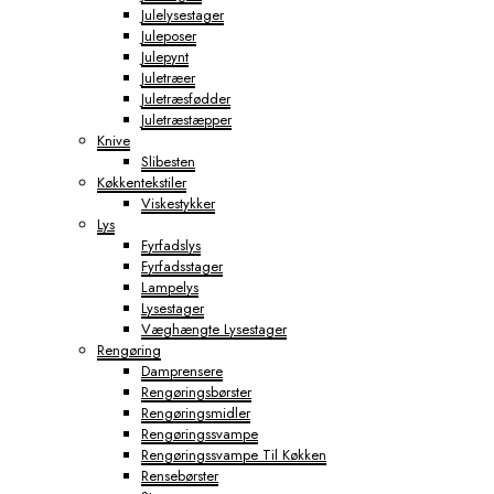
Julelysestager
Juleposer
Julepynt
Juletræer
Juletræsfødder
Juletræstæpper
Knive
Slibesten
Køkkentekstiler
Viskestykker
Lys
Fyrfadslys
Fyrfadsstager
Lampelys
Lysestager
Væghængte Lysestager
Rengøring
Damprensere
Rengøringsbørster
Rengøringsmidler
Rengøringssvampe
Rengøringssvampe Til Køkken
Rensebørster