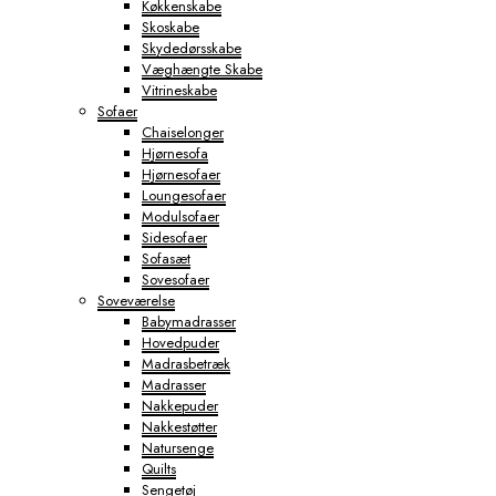
Køkkenskabe
Skoskabe
Skydedørsskabe
Væghængte Skabe
Vitrineskabe
Sofaer
Chaiselonger
Hjørnesofa
Hjørnesofaer
Loungesofaer
Modulsofaer
Sidesofaer
Sofasæt
Sovesofaer
Soveværelse
Babymadrasser
Hovedpuder
Madrasbetræk
Madrasser
Nakkepuder
Nakkestøtter
Natursenge
Quilts
Sengetøj