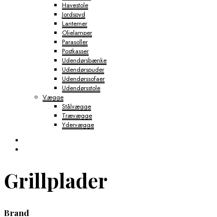
Havestole
Jordspyd
Lanterner
Olielamper
Parasoller
Postkasser
Udendørsbænke
Udendørspuder
Udendørssofaer
Udendørsstole
Vægge
Stålvægge
Trævægge
Ydervægge
Grillplader
Brand