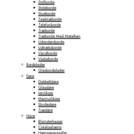
Stofborde
Stoleborde
Stueborde
Teaktræborde
Telefonborde
Træborde
Træborde Med Metalben
Udendørsborde
Udtræksborde
Vandborde
Vaskeborde
Bordplader
Glasbordplader
Døre
Dobbeltdøre
Glasdøre
Jernlåger
Marmorlåger
Skydedøre
Trædøre
Have
Blomsterkasser
Cykelophæng
Hængeparasoller