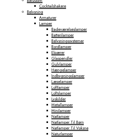
Barudstyr
Cocktailshakere
Belysning
Armaturer
Lamper
Badeværelseslamper
Batterilamper
Belysningssystemer
Bordlamper
Elpærer
Glaspendler
Gulvlamper
Hængelamper
Indbygningslamper
Læselamper
Loftlamper
Loftslamper
Lyskilder
Metallamper
Minilamper
Natlamper
Natlamper Til Børn
Natlamper Til Voksne
Naturlamper