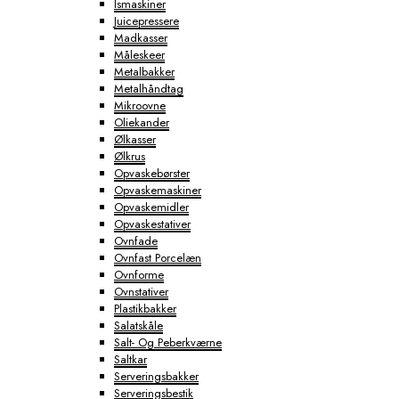
Ismaskiner
Juicepressere
Madkasser
Måleskeer
Metalbakker
Metalhåndtag
Mikroovne
Oliekander
Ølkasser
Ølkrus
Opvaskebørster
Opvaskemaskiner
Opvaskemidler
Opvaskestativer
Ovnfade
Ovnfast Porcelæn
Ovnforme
Ovnstativer
Plastikbakker
Salatskåle
Salt- Og Peberkværne
Saltkar
Serveringsbakker
Serveringsbestik