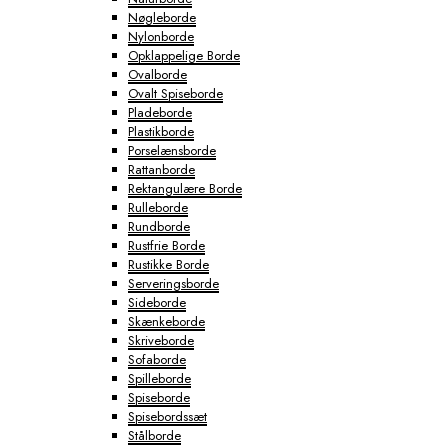
Nøgleborde
Nylonborde
Opklappelige Borde
Ovalborde
Ovalt Spiseborde
Pladeborde
Plastikborde
Porselænsborde
Rattanborde
Rektangulære Borde
Rulleborde
Rundborde
Rustfrie Borde
Rustikke Borde
Serveringsborde
Sideborde
Skænkeborde
Skriveborde
Sofaborde
Spilleborde
Spiseborde
Spisebordssæt
Stålborde