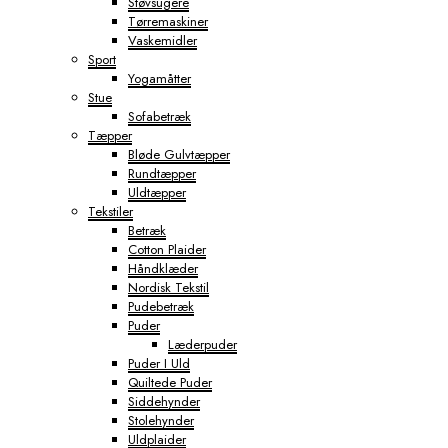
Støvsugere
Tørremaskiner
Vaskemidler
Sport
Yogamåtter
Stue
Sofabetræk
Tæpper
Bløde Gulvtæpper
Rundtæpper
Uldtæpper
Tekstiler
Betræk
Cotton Plaider
Håndklæder
Nordisk Tekstil
Pudebetræk
Puder
Læderpuder
Puder I Uld
Quiltede Puder
Siddehynder
Stolehynder
Uldplaider