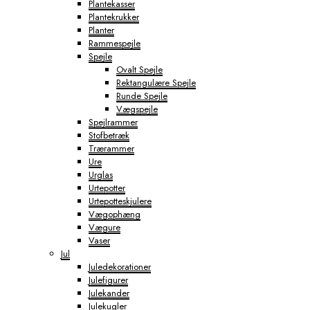
Plantekasser
Plantekrukker
Planter
Rammespejle
Spejle
Ovalt Spejle
Rektangulære Spejle
Runde Spejle
Vægspejle
Spejlrammer
Stofbetræk
Trærammer
Ure
Urglas
Urtepotter
Urtepotteskjulere
Vægophæng
Vægure
Vaser
Jul
Juledekorationer
Julefigurer
Julekander
Julekugler