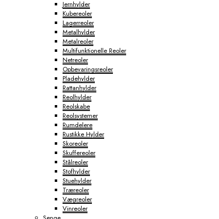
Jernhylder
Kubereoler
Lagerreoler
Metalhylder
Metalreoler
Multifunktionelle Reoler
Netreoler
Opbevaringsreoler
Pladehylder
Rattanhylder
Reolhylder
Reolskabe
Reolsystemer
Rumdelere
Rustikke Hylder
Skoreoler
Skuffereoler
Stålreoler
Stofhylder
Stuehylder
Træreoler
Vægreoler
Vinreoler
Senge