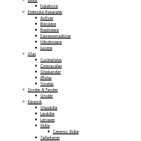
Fiskeknive
Elektriske Apparater
Airfryer
Blendere
Brødristere
Espressomaskiner
Håndmixere
Juicere
Glas
Cocktailglas
Cognacglas
Glaskander
Ølglas
Vinglas
Gryder & Pander
Gryder
Keramik
Glasskåle
Lerskåle
Lervaser
Skåle
Ceramic Skåle
Tallerkener