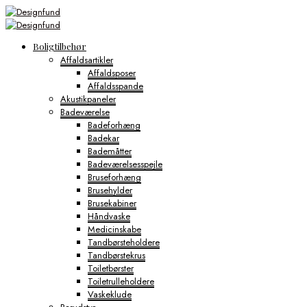
Boligtilbehør
Affaldsartikler
Affaldsposer
Affaldsspande
Akustikpaneler
Badeværelse
Badeforhæng
Badekar
Bademåtter
Badeværelsesspejle
Bruseforhæng
Brusehylder
Brusekabiner
Håndvaske
Medicinskabe
Tandbørsteholdere
Tandbørstekrus
Toiletbørster
Toiletrulleholdere
Vaskeklude