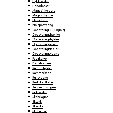
Hyldeskabe
Linnedposer
Magasinholdere
Magasinhylder
Naturskabe
Netopbevaring
Opbevaring Til Legetøj
Opbevaringsbænke
Opbevaringshylder
Opbevaringsposer
Opbevaringstasker
Opbevaringsvogne
Papirkurve
Pladeholdere
Rammehylder
Rammeskabe
Rullevogne
Rustikke Skabe
Serveringsvogne
Sideskabe
Skabslåger
Skænk
Skænke
Skobænke