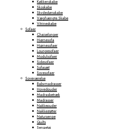
Køkkenskabe
Skoskabe
Skydedørsskabe
Væghængte Skabe
Vitrineskabe
Sofaer
Chaiselonger
Hjørnesofa
Hjørnesofaer
Loungesofaer
Modulsofaer
Sidesofaer
Sofasæt
Sovesofaer
Soveværelse
Babymadrasser
Hovedpuder
Madrasbetræk
Madrasser
Nakkepuder
Nakkestøtter
Natursenge
Quilts
Sengetøj