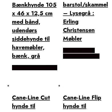
barstol/skammel
Bænkhynde 105
– Lysegrå :
x 46 x 12,5 cm
Erling
med bånd,
Christensen
udendørs
Møbler
siddehynde til
havemøbler,
Købes Hos Erling
bænk, grå
Christensen Møbler
Købes Hos Lammeuld.dk
Cane-Line Cut
Cane-Line Flip
hynde til
hynde til