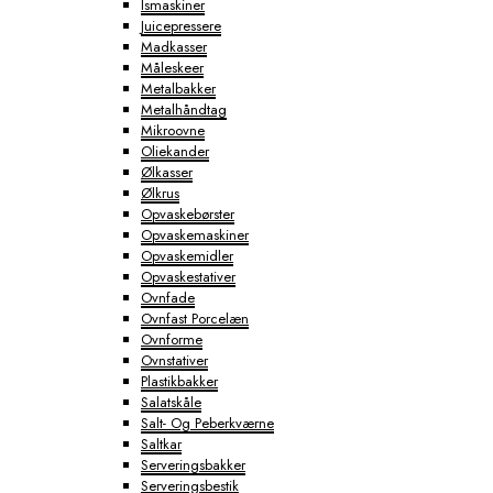
Ismaskiner
Juicepressere
Madkasser
Måleskeer
Metalbakker
Metalhåndtag
Mikroovne
Oliekander
Ølkasser
Ølkrus
Opvaskebørster
Opvaskemaskiner
Opvaskemidler
Opvaskestativer
Ovnfade
Ovnfast Porcelæn
Ovnforme
Ovnstativer
Plastikbakker
Salatskåle
Salt- Og Peberkværne
Saltkar
Serveringsbakker
Serveringsbestik