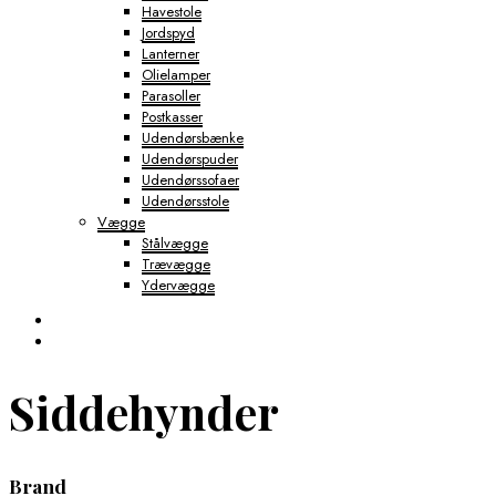
Havestole
Jordspyd
Lanterner
Olielamper
Parasoller
Postkasser
Udendørsbænke
Udendørspuder
Udendørssofaer
Udendørsstole
Vægge
Stålvægge
Trævægge
Ydervægge
Siddehynder
Brand