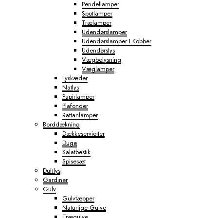
Pendellamper
Spotlamper
Trælamper
Udendørslamper
Udendørslamper I Kobber
Udendørslys
Vægbelysning
Væglamper
Lyskæder
Natlys
Papirlamper
Plafonder
Rattanlamper
Borddækning
Dækkeservietter
Duge
Salatbestik
Spisesæt
Duftlys
Gardiner
Gulv
Gulvtæpper
Naturlige Gulve
Trægulve