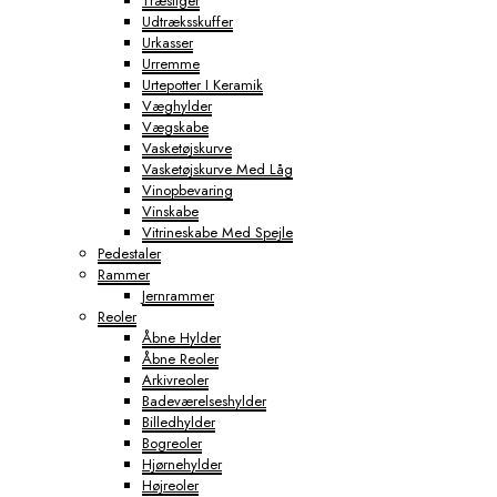
Træstiger
Udtræksskuffer
Urkasser
Urremme
Urtepotter I Keramik
Væghylder
Vægskabe
Vasketøjskurve
Vasketøjskurve Med Låg
Vinopbevaring
Vinskabe
Vitrineskabe Med Spejle
Pedestaler
Rammer
Jernrammer
Reoler
Åbne Hylder
Åbne Reoler
Arkivreoler
Badeværelseshylder
Billedhylder
Bogreoler
Hjørnehylder
Højreoler