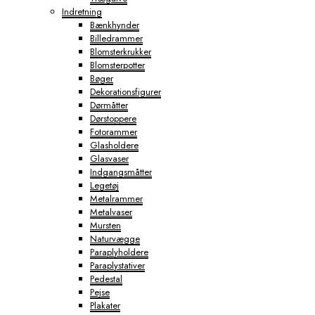
Indretning
Bænkhynder
Billedrammer
Blomsterkrukker
Blomsterpotter
Bøger
Dekorationsfigurer
Dørmåtter
Dørstoppere
Fotorammer
Glasholdere
Glasvaser
Indgangsmåtter
Legetøj
Metalrammer
Metalvaser
Mursten
Naturvægge
Paraplyholdere
Paraplystativer
Pedestal
Pejse
Plakater