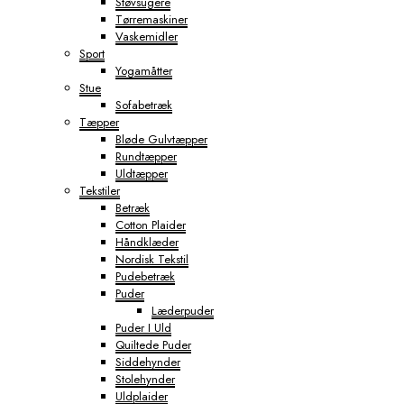
Støvsugere
Tørremaskiner
Vaskemidler
Sport
Yogamåtter
Stue
Sofabetræk
Tæpper
Bløde Gulvtæpper
Rundtæpper
Uldtæpper
Tekstiler
Betræk
Cotton Plaider
Håndklæder
Nordisk Tekstil
Pudebetræk
Puder
Læderpuder
Puder I Uld
Quiltede Puder
Siddehynder
Stolehynder
Uldplaider