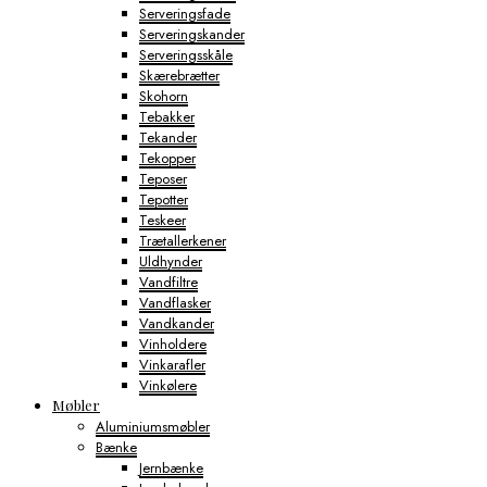
Serveringsfade
Serveringskander
Serveringsskåle
Skærebrætter
Skohorn
Tebakker
Tekander
Tekopper
Teposer
Tepotter
Teskeer
Trætallerkener
Uldhynder
Vandfiltre
Vandflasker
Vandkander
Vinholdere
Vinkarafler
Vinkølere
Møbler
Aluminiumsmøbler
Bænke
Jernbænke