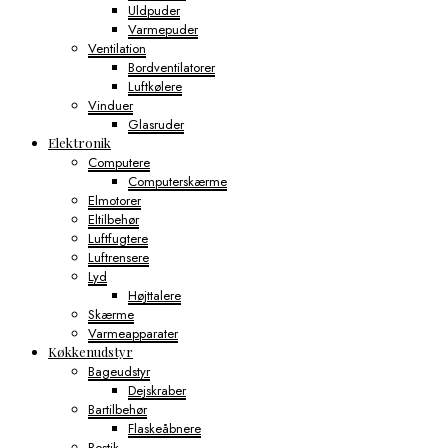
Uldpuder
Varmepuder
Ventilation
Bordventilatorer
Luftkølere
Vinduer
Glasruder
Elektronik
Computere
Computerskærme
Elmotorer
Eltilbehør
Luftfugtere
Luftrensere
Lyd
Højttalere
Skærme
Varmeapparater
Køkkenudstyr
Bageudstyr
Dejskraber
Bartilbehør
Flaskeåbnere
Bestik