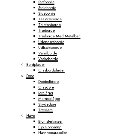
Stofborde
Stoleborde
Stueborde
Teaktræborde
Telefonborde
Træborde
Træborde Med Metalben
Udendørsborde
Udtræksborde
Vandborde
Vaskeborde
Bordplader
Glasbordplader
Døre
Dobbeltdøre
Glasdøre
Jernlåger
Marmorlåger
Skydedøre
Trædøre
Have
Blomsterkasser
Cykelophæng
Hængeparasoller