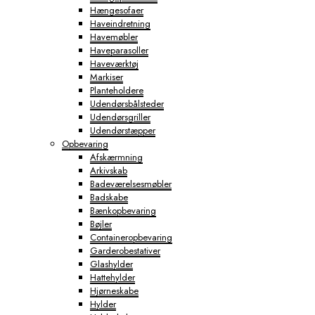
Hængesofaer
Haveindretning
Havemøbler
Haveparasoller
Haveværktøj
Markiser
Planteholdere
Udendørsbålsteder
Udendørsgriller
Udendørstæpper
Opbevaring
Afskærmning
Arkivskab
Badeværelsesmøbler
Badskabe
Bænkopbevaring
Bøjler
Containeropbevaring
Garderobestativer
Glashylder
Hattehylder
Hjørneskabe
Hylder