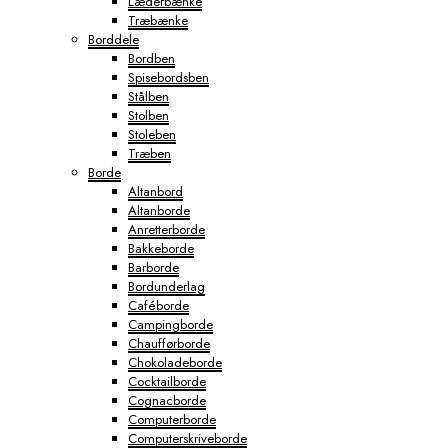
Læderbænke
Træbænke
Borddele
Bordben
Spisebordsben
Stålben
Stolben
Stoleben
Træben
Borde
Altanbord
Altanborde
Anretterborde
Bakkeborde
Barborde
Bordunderlag
Caféborde
Campingborde
Chaufførborde
Chokoladeborde
Cocktailborde
Cognacborde
Computerborde
Computerskriveborde