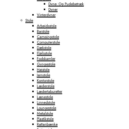
Dyne- Og Pudebetræk
Dyner
Vinterdyner
Stole
Arbejdsstole
Barstole
Campingstole
Computerstole
Dækstole
Fløjlsstole
Fodskamler
Gyngestole
Højstole
Jernstole
Kontorstole
Læderstole
Lædertaburetter
Lænestole
Linnedstole
Loungestole
Metalstole
Plastikstole
Rattanbænke