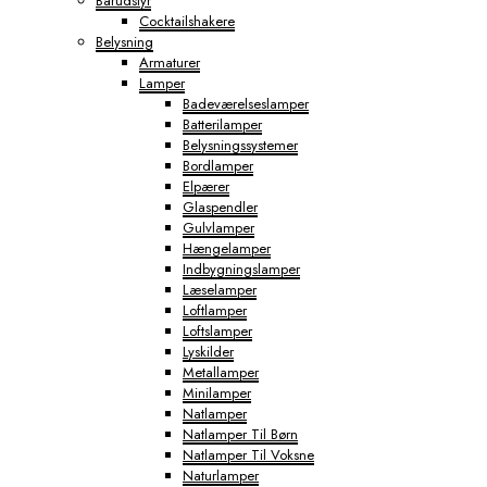
Barudstyr
Cocktailshakere
Belysning
Armaturer
Lamper
Badeværelseslamper
Batterilamper
Belysningssystemer
Bordlamper
Elpærer
Glaspendler
Gulvlamper
Hængelamper
Indbygningslamper
Læselamper
Loftlamper
Loftslamper
Lyskilder
Metallamper
Minilamper
Natlamper
Natlamper Til Børn
Natlamper Til Voksne
Naturlamper