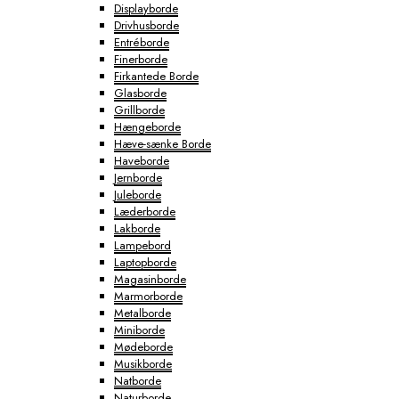
Displayborde
Drivhusborde
Entréborde
Finerborde
Firkantede Borde
Glasborde
Grillborde
Hængeborde
Hæve-sænke Borde
Haveborde
Jernborde
Juleborde
Læderborde
Lakborde
Lampebord
Laptopborde
Magasinborde
Marmorborde
Metalborde
Miniborde
Mødeborde
Musikborde
Natborde
Naturborde