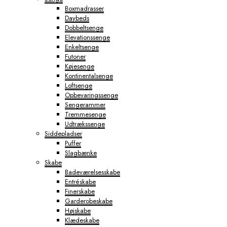
Boxmadrasser
Daybeds
Dobbeltsenge
Elevationssenge
Enkeltsenge
Futoner
Køjesenge
Kontinentalsenge
Loftsenge
Opbevaringssenge
Sengerammer
Tremmesenge
Udtrækssenge
Siddepladser
Puffer
Slagbænke
Skabe
Badeværelsesskabe
Entréskabe
Finerskabe
Garderobeskabe
Højskabe
Klædeskabe