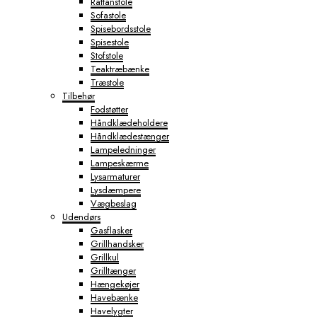
Rattanstole
Sofastole
Spisebordsstole
Spisestole
Stofstole
Teaktræbænke
Træstole
Tilbehør
Fodstøtter
Håndklædeholdere
Håndklædestænger
Lampeledninger
Lampeskærme
Lysarmaturer
Lysdæmpere
Vægbeslag
Udendørs
Gasflasker
Grillhandsker
Grillkul
Grilltænger
Hængekøjer
Havebænke
Havelygter