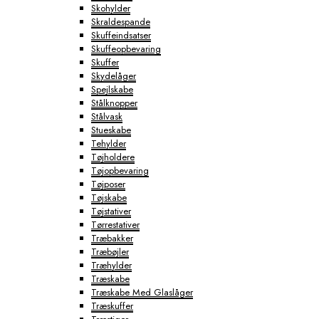
Skohylder
Skraldespande
Skuffeindsatser
Skuffeopbevaring
Skuffer
Skydelåger
Spejlskabe
Stålknopper
Stålvask
Stueskabe
Tehylder
Tøjholdere
Tøjopbevaring
Tøjposer
Tøjskabe
Tøjstativer
Tørrestativer
Træbakker
Træbøjler
Træhylder
Træskabe
Træskabe Med Glaslåger
Træskuffer