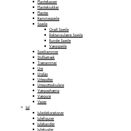
Plantekasser
Plantekrukker
Planter
Rammespejle
Spejle
Ovalt Spejle
Rektangulære Spejle
Runde Spejle
Vægspejle
Spejlrammer
Stofbetræk
Trærammer
Ure
Urglas
Urtepotter
Urtepotteskjulere
Vægophæng
Vægure
Vaser
Jul
Juledekorationer
Julefigurer
Julekander
Julekugler