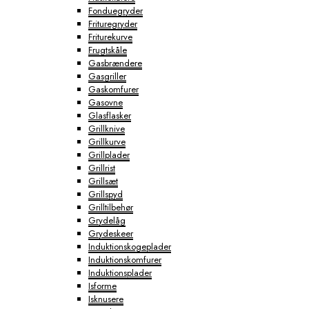
Fonduegryder
Frituregryder
Friturekurve
Frugtskåle
Gasbrændere
Gasgriller
Gaskomfurer
Gasovne
Glasflasker
Grillknive
Grillkurve
Grillplader
Grillrist
Grillsæt
Grillspyd
Grilltilbehør
Grydelåg
Grydeskeer
Induktionskogeplader
Induktionskomfurer
Induktionsplader
Isforme
Isknusere