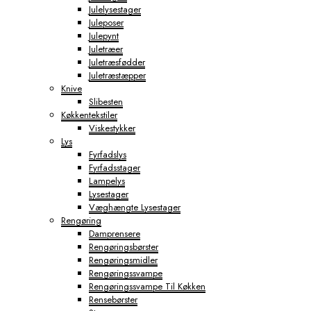
Julelysestager
Juleposer
Julepynt
Juletræer
Juletræsfødder
Juletræstæpper
Knive
Slibesten
Køkkentekstiler
Viskestykker
Lys
Fyrfadslys
Fyrfadsstager
Lampelys
Lysestager
Væghængte Lysestager
Rengøring
Damprensere
Rengøringsbørster
Rengøringsmidler
Rengøringssvampe
Rengøringssvampe Til Køkken
Rensebørster