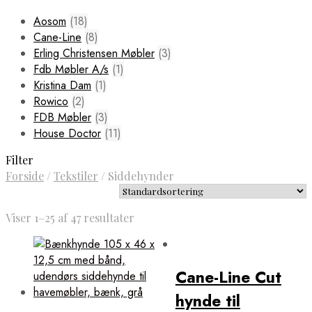
Aosom
(18)
Cane-Line
(8)
Erling Christensen Møbler
(3)
Fdb Møbler A/s
(1)
Kristina Dam
(1)
Rowico
(2)
FDB Møbler
(3)
House Doctor
(11)
Filter
Forside
/
Tekstiler
/
Siddehynder
Viser 1–25 af 47 resultater
Cane-Line Cut
hynde til