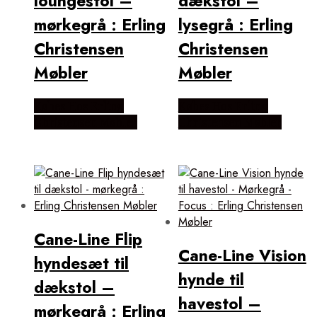
loungestol –
dækstol –
mørkegrå : Erling
lysegrå : Erling
Christensen
Christensen
Møbler
Møbler
Købes Hos Erling
Købes Hos Erling
Christensen Møbler
Christensen Møbler
Cane-Line Flip
Cane-Line Vision
hyndesæt til
hynde til
dækstol –
havestol –
mørkegrå : Erling