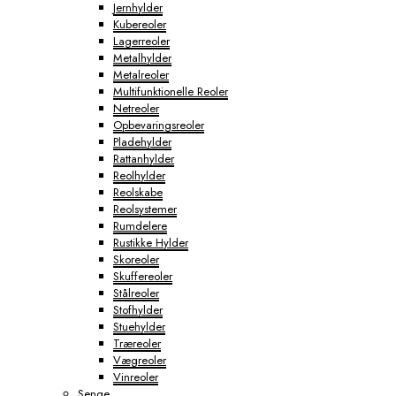
Jernhylder
Kubereoler
Lagerreoler
Metalhylder
Metalreoler
Multifunktionelle Reoler
Netreoler
Opbevaringsreoler
Pladehylder
Rattanhylder
Reolhylder
Reolskabe
Reolsystemer
Rumdelere
Rustikke Hylder
Skoreoler
Skuffereoler
Stålreoler
Stofhylder
Stuehylder
Træreoler
Vægreoler
Vinreoler
Senge