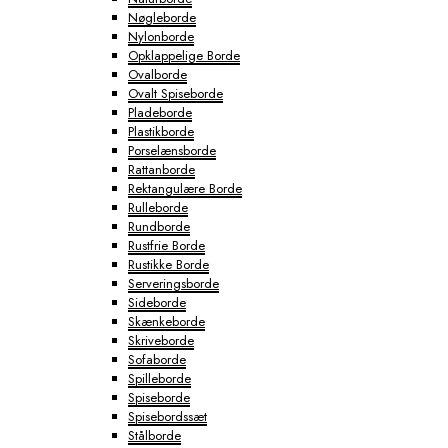
Nøgleborde
Nylonborde
Opklappelige Borde
Ovalborde
Ovalt Spiseborde
Pladeborde
Plastikborde
Porselænsborde
Rattanborde
Rektangulære Borde
Rulleborde
Rundborde
Rustfrie Borde
Rustikke Borde
Serveringsborde
Sideborde
Skænkeborde
Skriveborde
Sofaborde
Spilleborde
Spiseborde
Spisebordssæt
Stålborde