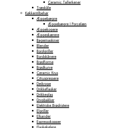
Ceramic Tallerkener
Træskåle
Køkkentilbehør
Æggebægre
Æggebægre I Porcelæn
Æggekogere
Æggeskærere
Bagemaskiner
Blender
Bordgriller
Bordskånere
Brødforme
Brødkurve
Ceramic Krus
Citruspressere
Dejkroge
Drikkeflasker
Drikkeglas
Drypbakker
Elektriske Brødristere
Elgriller
Elkander
Espressokopper
Flaskekølere