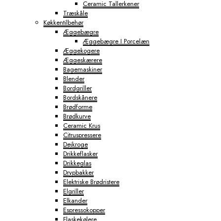
Ceramic Tallerkener
Træskåle
Køkkentilbehør
Æggebægre
Æggebægre I Porcelæn
Æggekogere
Æggeskærere
Bagemaskiner
Blender
Bordgriller
Bordskånere
Brødforme
Brødkurve
Ceramic Krus
Citruspressere
Dejkroge
Drikkeflasker
Drikkeglas
Drypbakker
Elektriske Brødristere
Elgriller
Elkander
Espressokopper
Flaskekølere