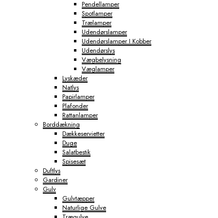
Pendellamper
Spotlamper
Trælamper
Udendørslamper
Udendørslamper I Kobber
Udendørslys
Vægbelysning
Væglamper
Lyskæder
Natlys
Papirlamper
Plafonder
Rattanlamper
Borddækning
Dækkeservietter
Duge
Salatbestik
Spisesæt
Duftlys
Gardiner
Gulv
Gulvtæpper
Naturlige Gulve
Trægulve