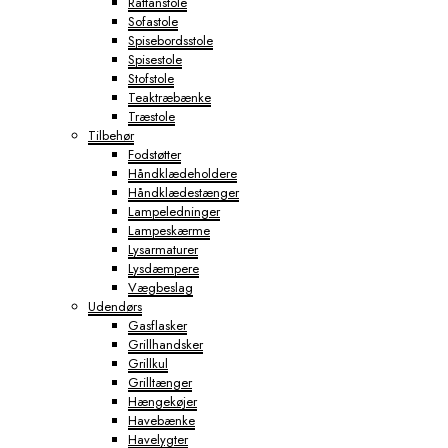
Rattanstole
Sofastole
Spisebordsstole
Spisestole
Stofstole
Teaktræbænke
Træstole
Tilbehør
Fodstøtter
Håndklædeholdere
Håndklædestænger
Lampeledninger
Lampeskærme
Lysarmaturer
Lysdæmpere
Vægbeslag
Udendørs
Gasflasker
Grillhandsker
Grillkul
Grilltænger
Hængekøjer
Havebænke
Havelygter