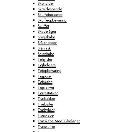
Skohylder
Skraldespande
Skuffeindsatser
Skuffeopbevaring
Skuffer
Skydelåger
Spejlskabe
Stålknopper
Stålvask
Stueskabe
Tehylder
Tøjholdere
Tøjopbevaring
Tøjposer
Tøjskabe
Tøjstativer
Tørrestativer
Træbakker
Træbøjler
Træhylder
Træskabe
Træskabe Med Glaslåger
Træskuffer