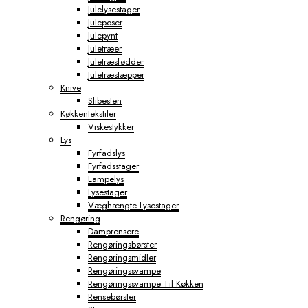
Julelysestager
Juleposer
Julepynt
Juletræer
Juletræsfødder
Juletræstæpper
Knive
Slibesten
Køkkentekstiler
Viskestykker
Lys
Fyrfadslys
Fyrfadsstager
Lampelys
Lysestager
Væghængte Lysestager
Rengøring
Damprensere
Rengøringsbørster
Rengøringsmidler
Rengøringssvampe
Rengøringssvampe Til Køkken
Rensebørster