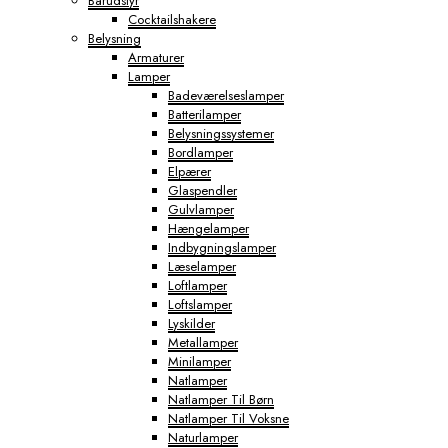
Barudstyr
Cocktailshakere
Belysning
Armaturer
Lamper
Badeværelseslamper
Batterilamper
Belysningssystemer
Bordlamper
Elpærer
Glaspendler
Gulvlamper
Hængelamper
Indbygningslamper
Læselamper
Loftlamper
Loftslamper
Lyskilder
Metallamper
Minilamper
Natlamper
Natlamper Til Børn
Natlamper Til Voksne
Naturlamper