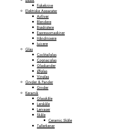
Fiskeknive
Elektriske Apparater
Airfryer
Blendere
Brødristere
Espressomaskiner
Håndmixere
Juicere
Glas
Cocktailglas
Cognacglas
Glaskander
Ølglas
Vinglas
Gryder & Pander
Gryder
Keramik
Glasskåle
Lerskåle
Lervaser
Skåle
Ceramic Skåle
Tallerkener