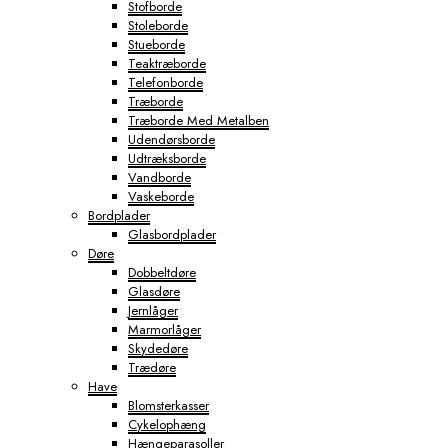
Stofborde
Stoleborde
Stueborde
Teaktræborde
Telefonborde
Træborde
Træborde Med Metalben
Udendørsborde
Udtræksborde
Vandborde
Vaskeborde
Bordplader
Glasbordplader
Døre
Dobbeltdøre
Glasdøre
Jernlåger
Marmorlåger
Skydedøre
Trædøre
Have
Blomsterkasser
Cykelophæng
Hængeparasoller