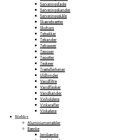
Serveringsfade
Serveringskander
Serveringsskåle
Skærebrætter
Skohorn
Tebakker
Tekander
Tekopper
Teposer
Tepotter
Teskeer
Trætallerkener
Uldhynder
Vandfiltre
Vandflasker
Vandkander
Vinholdere
Vinkarafler
Vinkølere
Møbler
Aluminiumsmøbler
Bænke
Jernbænke