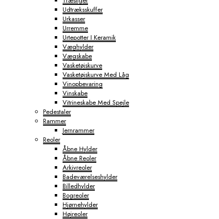
Træstiger
Udtræksskuffer
Urkasser
Urremme
Urtepotter I Keramik
Væghylder
Vægskabe
Vasketøjskurve
Vasketøjskurve Med Låg
Vinopbevaring
Vinskabe
Vitrineskabe Med Spejle
Pedestaler
Rammer
Jernrammer
Reoler
Åbne Hylder
Åbne Reoler
Arkivreoler
Badeværelseshylder
Billedhylder
Bogreoler
Hjørnehylder
Højreoler