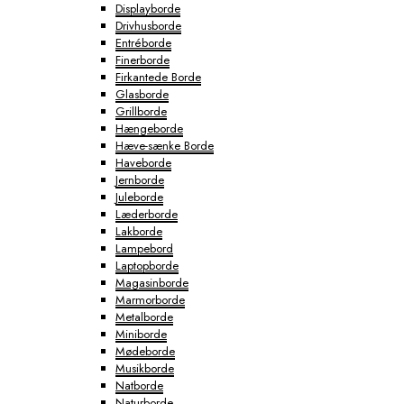
Displayborde
Drivhusborde
Entréborde
Finerborde
Firkantede Borde
Glasborde
Grillborde
Hængeborde
Hæve-sænke Borde
Haveborde
Jernborde
Juleborde
Læderborde
Lakborde
Lampebord
Laptopborde
Magasinborde
Marmorborde
Metalborde
Miniborde
Mødeborde
Musikborde
Natborde
Naturborde