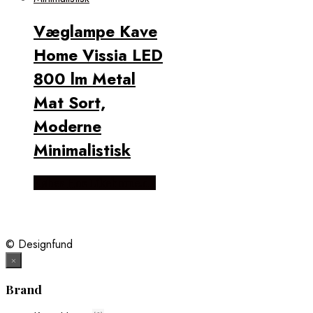
Væglampe Kave
Home Vissia LED
800 lm Metal
Mat Sort,
Moderne
Minimalistisk
Købes Hos Likehome.dk
© Designfund
×
Brand