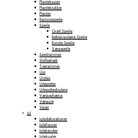
Plantekasser
Plantekrukker
Planter
Rammespejle
Spejle
Ovalt Spejle
Rektangulære Spejle
Runde Spejle
Vægspejle
Spejlrammer
Stofbetræk
Trærammer
Ure
Urglas
Urtepotter
Urtepotteskjulere
Vægophæng
Vægure
Vaser
Jul
Juledekorationer
Julefigurer
Julekander
Julekugler