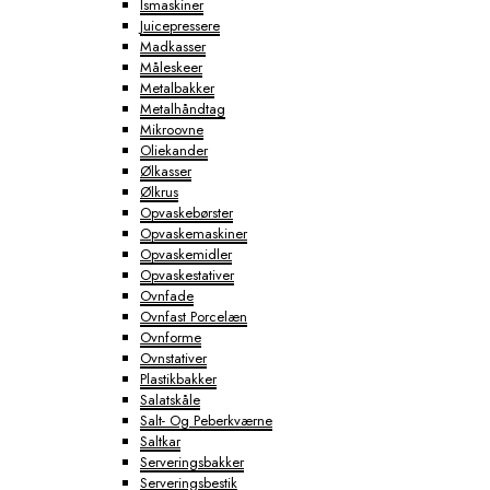
Ismaskiner
Juicepressere
Madkasser
Måleskeer
Metalbakker
Metalhåndtag
Mikroovne
Oliekander
Ølkasser
Ølkrus
Opvaskebørster
Opvaskemaskiner
Opvaskemidler
Opvaskestativer
Ovnfade
Ovnfast Porcelæn
Ovnforme
Ovnstativer
Plastikbakker
Salatskåle
Salt- Og Peberkværne
Saltkar
Serveringsbakker
Serveringsbestik