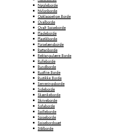
Nøgleborde
Nylonborde
Opklappelige Borde
Ovalborde
Ovalt Spiseborde
Pladeborde
Plastikborde
Porselænsborde
Rattanborde
Rektangulære Borde
Rulleborde
Rundborde
Rustfrie Borde
Rustikke Borde
Serveringsborde
Sideborde
Skænkeborde
Skriveborde
Sofaborde
Spilleborde
Spiseborde
Spisebordssæt
Stålborde