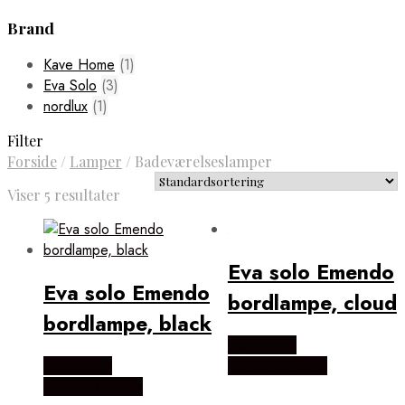
Brand
Kave Home
(1)
Eva Solo
(3)
nordlux
(1)
Filter
Forside
/
Lamper
/
Badeværelseslamper
Viser 5 resultater
Eva solo Emendo
Eva solo Emendo
bordlampe, cloud
bordlampe, black
Købes Hos
Købes Hos
KitchenOne.dk
KitchenOne.dk