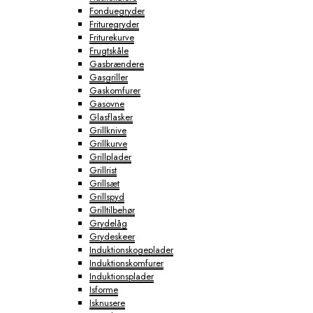
Fonduegryder
Frituregryder
Friturekurve
Frugtskåle
Gasbrændere
Gasgriller
Gaskomfurer
Gasovne
Glasflasker
Grillknive
Grillkurve
Grillplader
Grillrist
Grillsæt
Grillspyd
Grilltilbehør
Grydelåg
Grydeskeer
Induktionskogeplader
Induktionskomfurer
Induktionsplader
Isforme
Isknusere