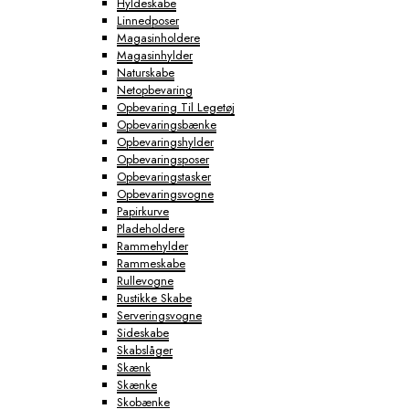
Hyldeskabe
Linnedposer
Magasinholdere
Magasinhylder
Naturskabe
Netopbevaring
Opbevaring Til Legetøj
Opbevaringsbænke
Opbevaringshylder
Opbevaringsposer
Opbevaringstasker
Opbevaringsvogne
Papirkurve
Pladeholdere
Rammehylder
Rammeskabe
Rullevogne
Rustikke Skabe
Serveringsvogne
Sideskabe
Skabslåger
Skænk
Skænke
Skobænke