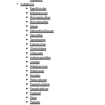
Indretning
Bænkhynder
Billedrammer
Blomsterkrukker
Blomsterpotter
Bøger
Dekorationsfigurer
Dørmåtter
Dørstoppere
Fotorammer
Glasholdere
Glasvaser
Indgangsmåtter
Legetøj
Metalrammer
Metalvaser
Mursten
Naturvægge
Paraplyholdere
Paraplystativer
Pedestal
Pejse
Plakater