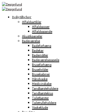
Boligtilbehør
Affaldsartikler
Affaldsposer
Affaldsspande
Akustikpaneler
Badeværelse
Badeforhæng
Badekar
Bademåtter
Badeværelsesspejle
Bruseforhæng
Brusehylder
Brusekabiner
Håndvaske
Medicinskabe
Tandbørsteholdere
Tandbørstekrus
Toiletbørster
Toiletrulleholdere
Vaskeklude