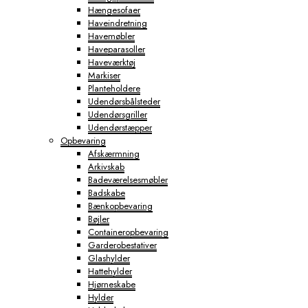
Hængesofaer
Haveindretning
Havemøbler
Haveparasoller
Haveværktøj
Markiser
Planteholdere
Udendørsbålsteder
Udendørsgriller
Udendørstæpper
Opbevaring
Afskærmning
Arkivskab
Badeværelsesmøbler
Badskabe
Bænkopbevaring
Bøjler
Containeropbevaring
Garderobestativer
Glashylder
Hattehylder
Hjørneskabe
Hylder