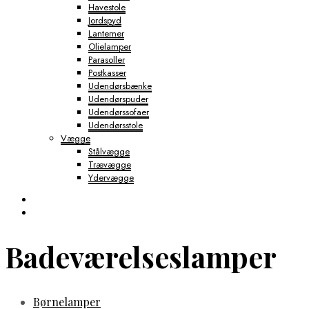
Havestole
Jordspyd
Lanterner
Olielamper
Parasoller
Postkasser
Udendørsbænke
Udendørspuder
Udendørssofaer
Udendørsstole
Vægge
Stålvægge
Trævægge
Ydervægge
Badeværelseslamper
Børnelamper