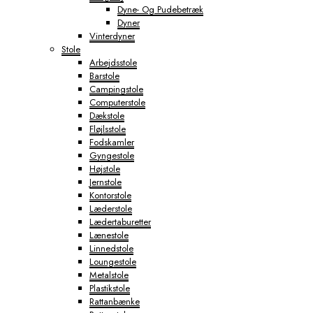
Dyne- Og Pudebetræk
Dyner
Vinterdyner
Stole
Arbejdsstole
Barstole
Campingstole
Computerstole
Dækstole
Fløjlsstole
Fodskamler
Gyngestole
Højstole
Jernstole
Kontorstole
Læderstole
Lædertaburetter
Lænestole
Linnedstole
Loungestole
Metalstole
Plastikstole
Rattanbænke