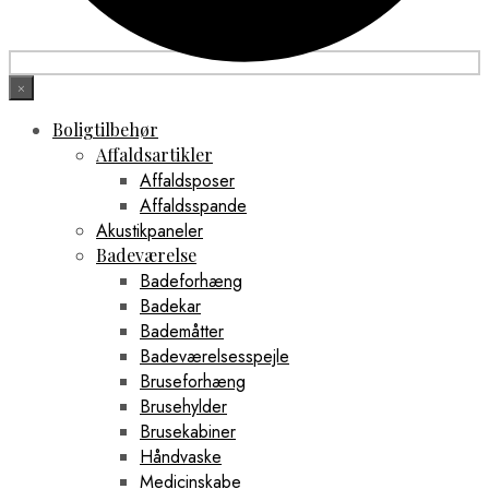
×
Boligtilbehør
Affaldsartikler
Affaldsposer
Affaldsspande
Akustikpaneler
Badeværelse
Badeforhæng
Badekar
Bademåtter
Badeværelsesspejle
Bruseforhæng
Brusehylder
Brusekabiner
Håndvaske
Medicinskabe