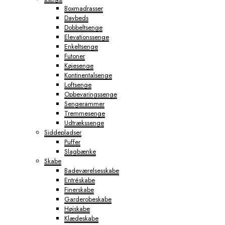
Boxmadrasser
Daybeds
Dobbeltsenge
Elevationssenge
Enkeltsenge
Futoner
Køjesenge
Kontinentalsenge
Loftsenge
Opbevaringssenge
Sengerammer
Tremmesenge
Udtrækssenge
Siddepladser
Puffer
Slagbænke
Skabe
Badeværelsesskabe
Entréskabe
Finerskabe
Garderobeskabe
Højskabe
Klædeskabe