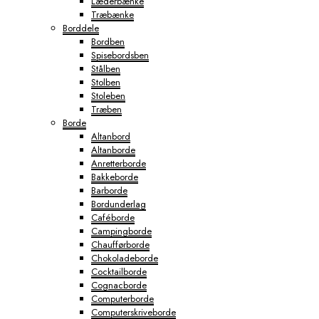
Læderbænke
Træbænke
Borddele
Bordben
Spisebordsben
Stålben
Stolben
Stoleben
Træben
Borde
Altanbord
Altanborde
Anretterborde
Bakkeborde
Barborde
Bordunderlag
Caféborde
Campingborde
Chaufførborde
Chokoladeborde
Cocktailborde
Cognacborde
Computerborde
Computerskriveborde