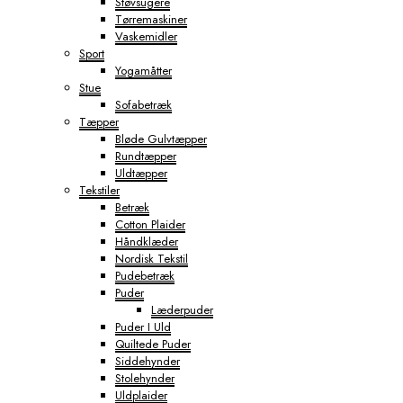
Støvsugere
Tørremaskiner
Vaskemidler
Sport
Yogamåtter
Stue
Sofabetræk
Tæpper
Bløde Gulvtæpper
Rundtæpper
Uldtæpper
Tekstiler
Betræk
Cotton Plaider
Håndklæder
Nordisk Tekstil
Pudebetræk
Puder
Læderpuder
Puder I Uld
Quiltede Puder
Siddehynder
Stolehynder
Uldplaider