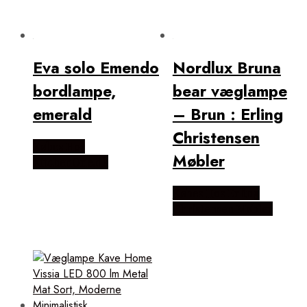
Eva solo Emendo
Nordlux Bruna
bordlampe,
bear væglampe
emerald
– Brun : Erling
Christensen
Købes Hos
Møbler
KitchenOne.dk
Købes Hos Erling
Christensen Møbler