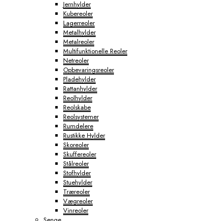
Jernhylder
Kubereoler
Lagerreoler
Metalhylder
Metalreoler
Multifunktionelle Reoler
Netreoler
Opbevaringsreoler
Pladehylder
Rattanhylder
Reolhylder
Reolskabe
Reolsystemer
Rumdelere
Rustikke Hylder
Skoreoler
Skuffereoler
Stålreoler
Stofhylder
Stuehylder
Træreoler
Vægreoler
Vinreoler
Senge