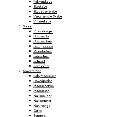
Køkkenskabe
Skoskabe
Skydedørsskabe
Væghængte Skabe
Vitrineskabe
Sofaer
Chaiselonger
Hjørnesofa
Hjørnesofaer
Loungesofaer
Modulsofaer
Sidesofaer
Sofasæt
Sovesofaer
Soveværelse
Babymadrasser
Hovedpuder
Madrasbetræk
Madrasser
Nakkepuder
Nakkestøtter
Natursenge
Quilts
Sengetøj