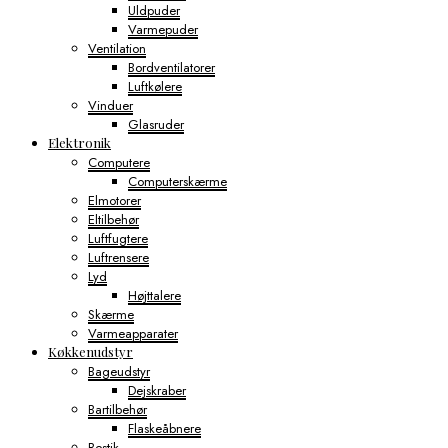
Uldpuder
Varmepuder
Ventilation
Bordventilatorer
Luftkølere
Vinduer
Glasruder
Elektronik
Computere
Computerskærme
Elmotorer
Eltilbehør
Luftfugtere
Luftrensere
Lyd
Højttalere
Skærme
Varmeapparater
Køkkenudstyr
Bageudstyr
Dejskraber
Bartilbehør
Flaskeåbnere
Bestik