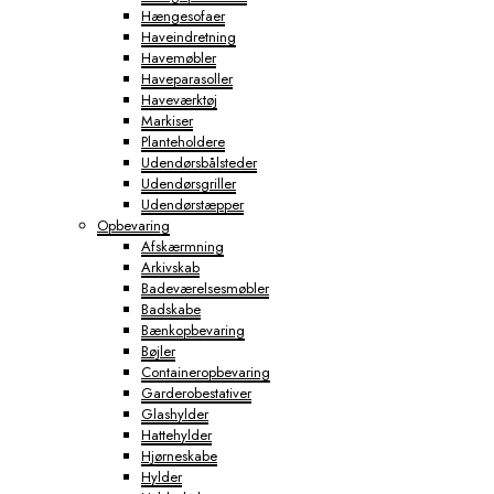
Hængesofaer
Haveindretning
Havemøbler
Haveparasoller
Haveværktøj
Markiser
Planteholdere
Udendørsbålsteder
Udendørsgriller
Udendørstæpper
Opbevaring
Afskærmning
Arkivskab
Badeværelsesmøbler
Badskabe
Bænkopbevaring
Bøjler
Containeropbevaring
Garderobestativer
Glashylder
Hattehylder
Hjørneskabe
Hylder