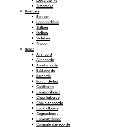
Læderbænke
Træbænke
Borddele
Bordben
Spisebordsben
Stålben
Stolben
Stoleben
Træben
Borde
Altanbord
Altanborde
Anretterborde
Bakkeborde
Barborde
Bordunderlag
Caféborde
Campingborde
Chaufførborde
Chokoladeborde
Cocktailborde
Cognacborde
Computerborde
Computerskriveborde