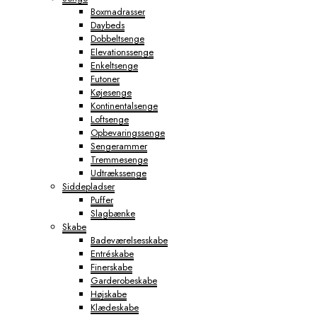
Boxmadrasser
Daybeds
Dobbeltsenge
Elevationssenge
Enkeltsenge
Futoner
Køjesenge
Kontinentalsenge
Loftsenge
Opbevaringssenge
Sengerammer
Tremmesenge
Udtrækssenge
Siddepladser
Puffer
Slagbænke
Skabe
Badeværelsesskabe
Entréskabe
Finerskabe
Garderobeskabe
Højskabe
Klædeskabe