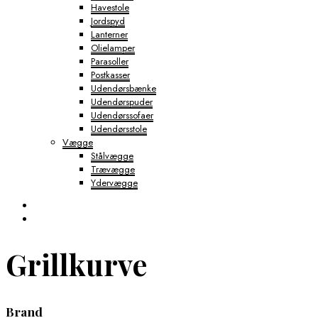
Havestole
Jordspyd
Lanterner
Olielamper
Parasoller
Postkasser
Udendørsbænke
Udendørspuder
Udendørssofaer
Udendørsstole
Vægge
Stålvægge
Trævægge
Ydervægge
Grillkurve
Brand