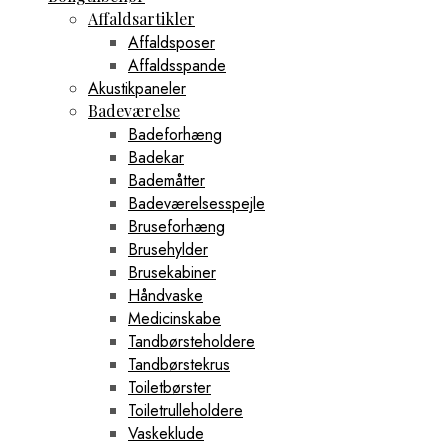
Affaldsartikler
Affaldsposer
Affaldsspande
Akustikpaneler
Badeværelse
Badeforhæng
Badekar
Bademåtter
Badeværelsesspejle
Bruseforhæng
Brusehylder
Brusekabiner
Håndvaske
Medicinskabe
Tandbørsteholdere
Tandbørstekrus
Toiletbørster
Toiletrulleholdere
Vaskeklude