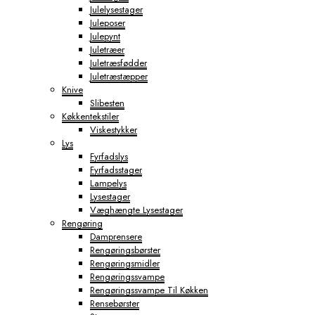
Julelysestager
Juleposer
Julepynt
Juletræer
Juletræsfødder
Juletræstæpper
Knive
Slibesten
Køkkentekstiler
Viskestykker
Lys
Fyrfadslys
Fyrfadsstager
Lampelys
Lysestager
Væghængte Lysestager
Rengøring
Damprensere
Rengøringsbørster
Rengøringsmidler
Rengøringssvampe
Rengøringssvampe Til Køkken
Rensebørster