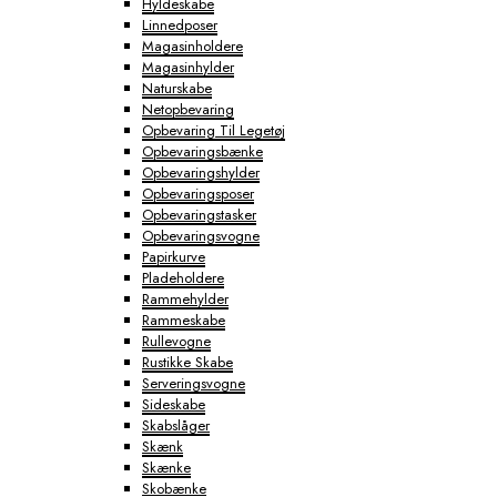
Hyldeskabe
Linnedposer
Magasinholdere
Magasinhylder
Naturskabe
Netopbevaring
Opbevaring Til Legetøj
Opbevaringsbænke
Opbevaringshylder
Opbevaringsposer
Opbevaringstasker
Opbevaringsvogne
Papirkurve
Pladeholdere
Rammehylder
Rammeskabe
Rullevogne
Rustikke Skabe
Serveringsvogne
Sideskabe
Skabslåger
Skænk
Skænke
Skobænke