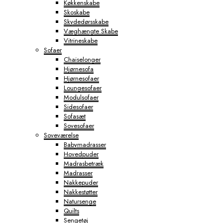
Køkkenskabe
Skoskabe
Skydedørsskabe
Væghængte Skabe
Vitrineskabe
Sofaer
Chaiselonger
Hjørnesofa
Hjørnesofaer
Loungesofaer
Modulsofaer
Sidesofaer
Sofasæt
Sovesofaer
Soveværelse
Babymadrasser
Hovedpuder
Madrasbetræk
Madrasser
Nakkepuder
Nakkestøtter
Natursenge
Quilts
Sengetøj