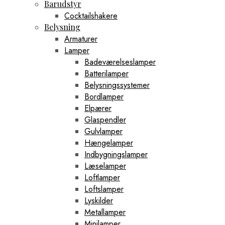
Barudstyr
Cocktailshakere
Belysning
Armaturer
Lamper
Badeværelseslamper
Batterilamper
Belysningssystemer
Bordlamper
Elpærer
Glaspendler
Gulvlamper
Hængelamper
Indbygningslamper
Læselamper
Loftlamper
Loftslamper
Lyskilder
Metallamper
Minilamper