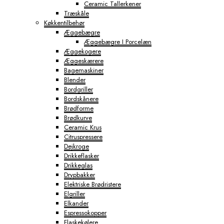
Ceramic Tallerkener
Træskåle
Køkkentilbehør
Æggebægre
Æggebægre I Porcelæn
Æggekogere
Æggeskærere
Bagemaskiner
Blender
Bordgriller
Bordskånere
Brødforme
Brødkurve
Ceramic Krus
Citruspressere
Dejkroge
Drikkeflasker
Drikkeglas
Drypbakker
Elektriske Brødristere
Elgriller
Elkander
Espressokopper
Flaskekølere