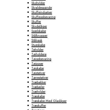
Skohylder
Skraldespande
Skuffeindsatser
Skuffeopbevaring
Skuffer
Skydelåger
Spejlskabe
Stålknopper
Stålvask
Stueskabe
Tehylder
Tøjholdere
Tøjopbevaring
Tøjposer
Tøjskabe
Tøjstativer
Tørrestativer
Træbakker
Træbøjler
Træhylder
Træskabe
Træskabe Med Glaslåger
Træskuffer