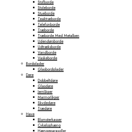
Stofborde
Stoleborde
Stueborde
Teaktræborde
Telefonborde
Træborde
Træborde Med Metalben
Udendørsborde
Udtræksborde
Vandborde
Vaskeborde
Bordplader
Glasbordplader
Døre
Dobbeltdøre
Glasdøre
Jernlåger
Marmorlåger
Skydedøre
Trædøre
Have
Blomsterkasser
Cykelophæng
Hængeparasoller