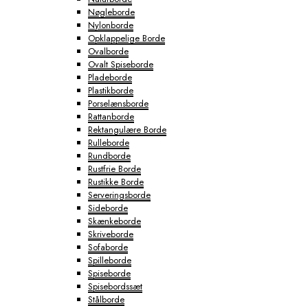
Nøgleborde
Nylonborde
Opklappelige Borde
Ovalborde
Ovalt Spiseborde
Pladeborde
Plastikborde
Porselænsborde
Rattanborde
Rektangulære Borde
Rulleborde
Rundborde
Rustfrie Borde
Rustikke Borde
Serveringsborde
Sideborde
Skænkeborde
Skriveborde
Sofaborde
Spilleborde
Spiseborde
Spisebordssæt
Stålborde