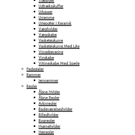
Træstiger
Udtræksskuffer
Urkasser
Urremme
Urtepotter I Keramik
Væghylder
Vægskabe
Vasketøjskurve
Vasketøjskurve Med Låg
Vinopbevaring
Vinskabe
Vitrineskabe Med Spejle
Pedestaler
Rammer
Jernrammer
Reoler
Åbne Hylder
Åbne Reoler
Arkivreoler
Badeværelseshylder
Billedhylder
Bogreoler
Hjørnehylder
Højreoler