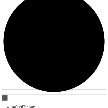
×
Boligtilbehør