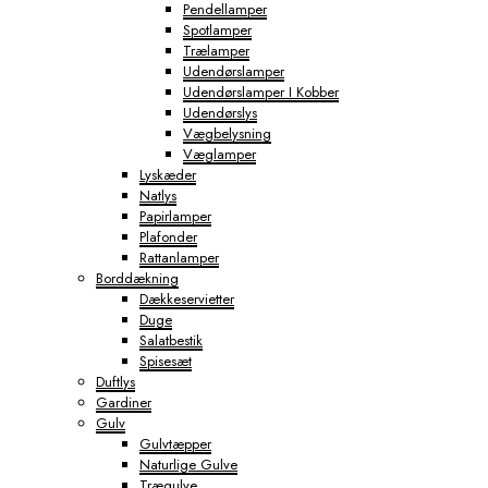
Pendellamper
Spotlamper
Trælamper
Udendørslamper
Udendørslamper I Kobber
Udendørslys
Vægbelysning
Væglamper
Lyskæder
Natlys
Papirlamper
Plafonder
Rattanlamper
Borddækning
Dækkeservietter
Duge
Salatbestik
Spisesæt
Duftlys
Gardiner
Gulv
Gulvtæpper
Naturlige Gulve
Trægulve