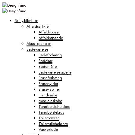
Boligtilbehør
Affaldsartikler
Affaldsposer
Affaldsspande
Akustikpaneler
Badeværelse
Badeforhæng
Badekar
Bademåtter
Badeværelsesspejle
Bruseforhæng
Brusehylder
Brusekabiner
Håndvaske
Medicinskabe
Tandbørsteholdere
Tandbørstekrus
Toiletbørster
Toiletrulleholdere
Vaskeklude