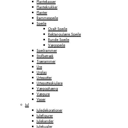
Plantekasser
Plantekrukker
Planter
Rammespejle
Spejle
Ovalt Spejle
Rektangulære Spejle
Runde Spejle
Vægspejle
Spejlrammer
Stofbetræk
Trærammer
Ure
Urglas
Urtepotter
Urtepotteskjulere
Vægophæng
Vægure
Vaser
Jul
Juledekorationer
Julefigurer
Julekander
Julekugler