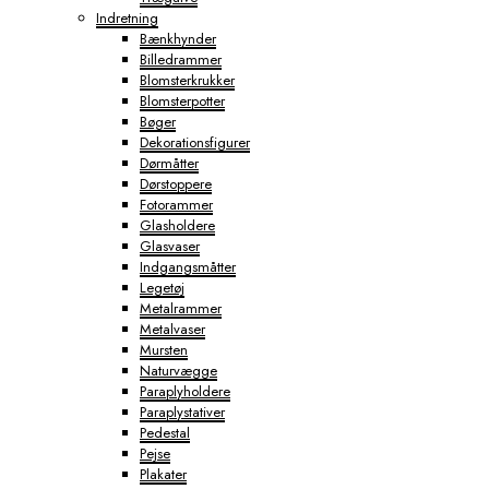
Indretning
Bænkhynder
Billedrammer
Blomsterkrukker
Blomsterpotter
Bøger
Dekorationsfigurer
Dørmåtter
Dørstoppere
Fotorammer
Glasholdere
Glasvaser
Indgangsmåtter
Legetøj
Metalrammer
Metalvaser
Mursten
Naturvægge
Paraplyholdere
Paraplystativer
Pedestal
Pejse
Plakater