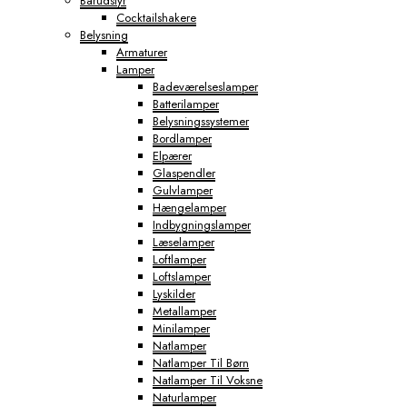
Barudstyr
Cocktailshakere
Belysning
Armaturer
Lamper
Badeværelseslamper
Batterilamper
Belysningssystemer
Bordlamper
Elpærer
Glaspendler
Gulvlamper
Hængelamper
Indbygningslamper
Læselamper
Loftlamper
Loftslamper
Lyskilder
Metallamper
Minilamper
Natlamper
Natlamper Til Børn
Natlamper Til Voksne
Naturlamper