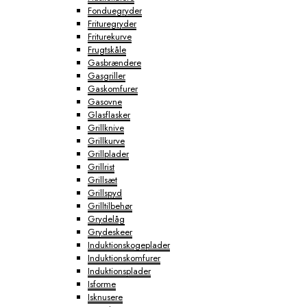
Fonduegryder
Frituregryder
Friturekurve
Frugtskåle
Gasbrændere
Gasgriller
Gaskomfurer
Gasovne
Glasflasker
Grillknive
Grillkurve
Grillplader
Grillrist
Grillsæt
Grillspyd
Grilltilbehør
Grydelåg
Grydeskeer
Induktionskogeplader
Induktionskomfurer
Induktionsplader
Isforme
Isknusere