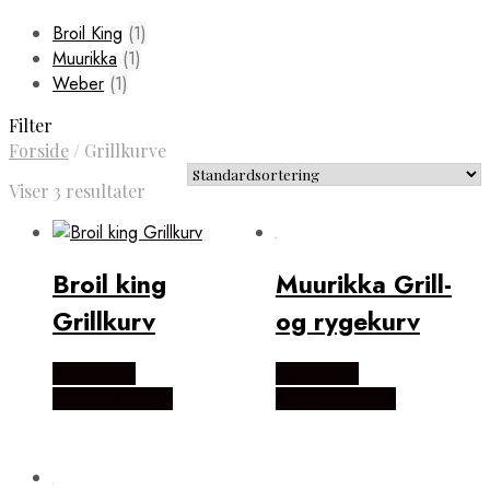
Broil King
(1)
Muurikka
(1)
Weber
(1)
Filter
Forside
/
Grillkurve
Viser 3 resultater
Broil king
Muurikka Grill-
Grillkurv
og rygekurv
Købes Hos
Købes Hos
KitchenOne.dk
KitchenOne.dk