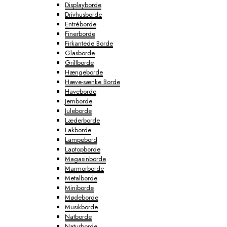
Displayborde
Drivhusborde
Entréborde
Finerborde
Firkantede Borde
Glasborde
Grillborde
Hængeborde
Hæve-sænke Borde
Haveborde
Jernborde
Juleborde
Læderborde
Lakborde
Lampebord
Laptopborde
Magasinborde
Marmorborde
Metalborde
Miniborde
Mødeborde
Musikborde
Natborde
Naturborde