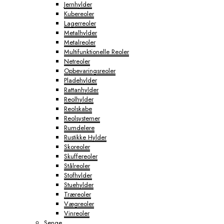
Jernhylder
Kubereoler
Lagerreoler
Metalhylder
Metalreoler
Multifunktionelle Reoler
Netreoler
Opbevaringsreoler
Pladehylder
Rattanhylder
Reolhylder
Reolskabe
Reolsystemer
Rumdelere
Rustikke Hylder
Skoreoler
Skuffereoler
Stålreoler
Stofhylder
Stuehylder
Træreoler
Vægreoler
Vinreoler
Senge