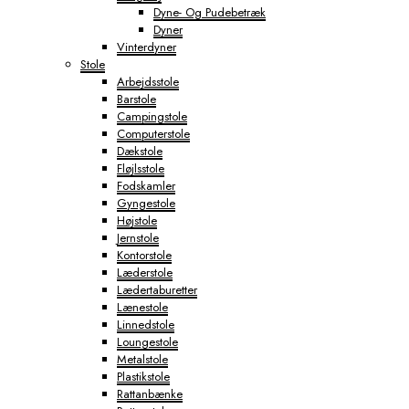
Dyne- Og Pudebetræk
Dyner
Vinterdyner
Stole
Arbejdsstole
Barstole
Campingstole
Computerstole
Dækstole
Fløjlsstole
Fodskamler
Gyngestole
Højstole
Jernstole
Kontorstole
Læderstole
Lædertaburetter
Lænestole
Linnedstole
Loungestole
Metalstole
Plastikstole
Rattanbænke