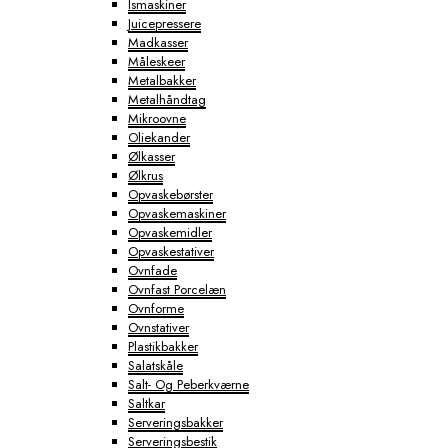
Ismaskiner
Juicepressere
Madkasser
Måleskeer
Metalbakker
Metalhåndtag
Mikroovne
Oliekander
Ølkasser
Ølkrus
Opvaskebørster
Opvaskemaskiner
Opvaskemidler
Opvaskestativer
Ovnfade
Ovnfast Porcelæn
Ovnforme
Ovnstativer
Plastikbakker
Salatskåle
Salt- Og Peberkværne
Saltkar
Serveringsbakker
Serveringsbestik