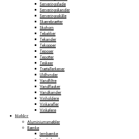
Serveringsfade
Serveringskander
Serveringsskåle
Skærebrætter
Skohorn
Tebakker
Tekander
Tekopper
Teposer
Tepotter
Teskeer
Trætallerkener
Uldhynder
Vandfiltre
Vandflasker
Vandkander
Vinholdere
Vinkarafler
Vinkølere
Møbler
Aluminiumsmøbler
Bænke
Jernbænke