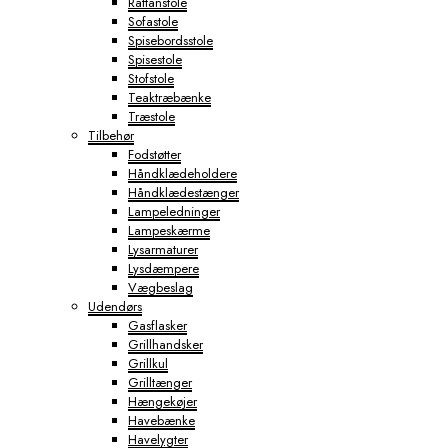
Rattanstole
Sofastole
Spisebordsstole
Spisestole
Stofstole
Teaktræbænke
Træstole
Tilbehør
Fodstøtter
Håndklædeholdere
Håndklædestænger
Lampeledninger
Lampeskærme
Lysarmaturer
Lysdæmpere
Vægbeslag
Udendørs
Gasflasker
Grillhandsker
Grillkul
Grilltænger
Hængekøjer
Havebænke
Havelygter