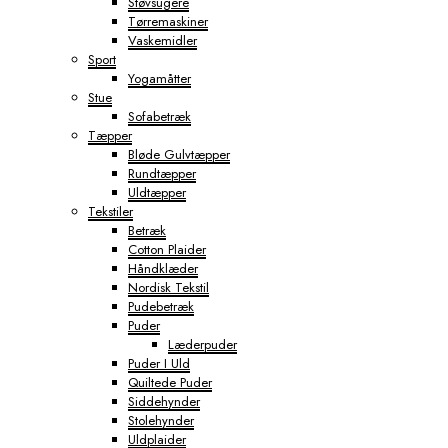
Støvsugere
Tørremaskiner
Vaskemidler
Sport
Yogamåtter
Stue
Sofabetræk
Tæpper
Bløde Gulvtæpper
Rundtæpper
Uldtæpper
Tekstiler
Betræk
Cotton Plaider
Håndklæder
Nordisk Tekstil
Pudebetræk
Puder
Læderpuder
Puder I Uld
Quiltede Puder
Siddehynder
Stolehynder
Uldplaider