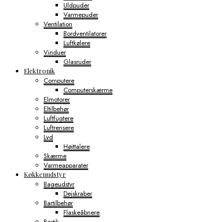
Uldpuder
Varmepuder
Ventilation
Bordventilatorer
Luftkølere
Vinduer
Glasruder
Elektronik
Computere
Computerskærme
Elmotorer
Eltilbehør
Luftfugtere
Luftrensere
Lyd
Højttalere
Skærme
Varmeapparater
Køkkenudstyr
Bageudstyr
Dejskraber
Bartilbehør
Flaskeåbnere
Bestik