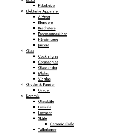
Fiskeknive
Elektriske Apparater
Airfryer
Blendere
Brødristere
Espressomaskiner
Håndmixere
Juicere
Glas
Cocktailglas
Cognacglas
Glaskander
Ølglas
Vinglas
Gryder & Pander
Gryder
Keramik
Glasskåle
Lerskåle
Lervaser
Skåle
Ceramic Skåle
Tallerkener