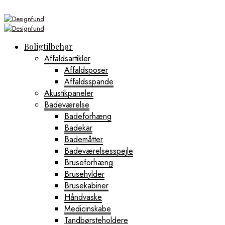
Boligtilbehør
Affaldsartikler
Affaldsposer
Affaldsspande
Akustikpaneler
Badeværelse
Badeforhæng
Badekar
Bademåtter
Badeværelsesspejle
Bruseforhæng
Brusehylder
Brusekabiner
Håndvaske
Medicinskabe
Tandbørsteholdere