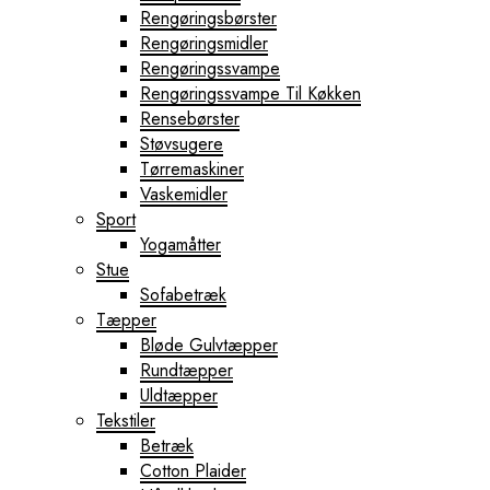
Rengøringsbørster
Rengøringsmidler
Rengøringssvampe
Rengøringssvampe Til Køkken
Rensebørster
Støvsugere
Tørremaskiner
Vaskemidler
Sport
Yogamåtter
Stue
Sofabetræk
Tæpper
Bløde Gulvtæpper
Rundtæpper
Uldtæpper
Tekstiler
Betræk
Cotton Plaider