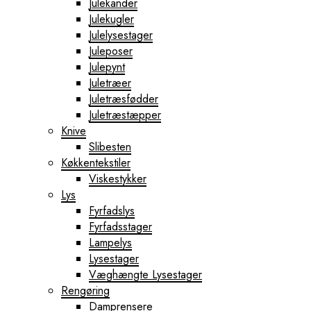
Julekander
Julekugler
Julelysestager
Juleposer
Julepynt
Juletræer
Juletræsfødder
Juletræstæpper
Knive
Slibesten
Køkkentekstiler
Viskestykker
Lys
Fyrfadslys
Fyrfadsstager
Lampelys
Lysestager
Væghængte Lysestager
Rengøring
Damprensere