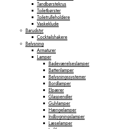
Tandbørstekrus
Toiletbørster
Toiletrulleholdere
Vaskeklude
Barudstyr
Cocktailshakere
Belysning
Armaturer
Lamper
Badeværelseslamper
Batterilamper
Belysningssystemer
Bordlamper
Elpærer
Glaspendler
Gulvlamper
Hængelamper
Indbygningslamper
Læselamper