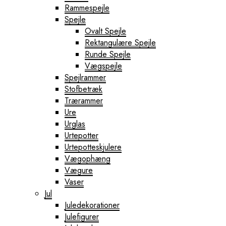
Rammespejle
Spejle
Ovalt Spejle
Rektangulære Spejle
Runde Spejle
Vægspejle
Spejlrammer
Stofbetræk
Trærammer
Ure
Urglas
Urtepotter
Urtepotteskjulere
Vægophæng
Vægure
Vaser
Jul
Juledekorationer
Julefigurer