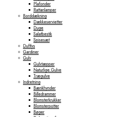
Plafonder
Rattanlamper
Borddækning
Dækkeservietter
Duge
Salatbestik
Spisesæt
Duftlys
Gardiner
Gulv
Gulvtæpper
Naturlige Gulve
Trægulve
Indretning
Bænkhynder
Billedrammer
Blomsterkrukker
Blomsterpotter
Bøger