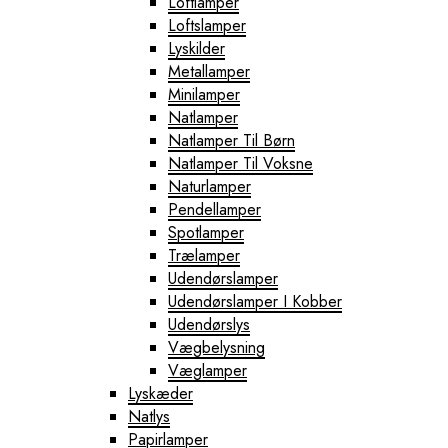
Loftlamper
Loftslamper
Lyskilder
Metallamper
Minilamper
Natlamper
Natlamper Til Børn
Natlamper Til Voksne
Naturlamper
Pendellamper
Spotlamper
Trælamper
Udendørslamper
Udendørslamper I Kobber
Udendørslys
Vægbelysning
Væglamper
Lyskæder
Natlys
Papirlamper