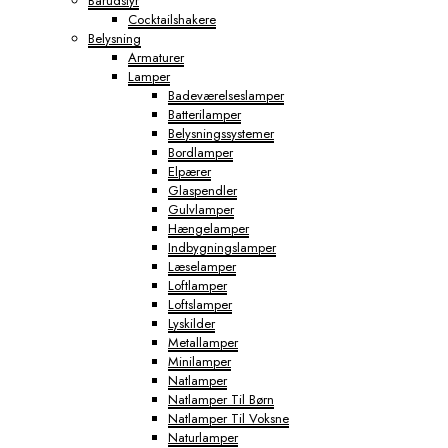
Barudstyr
Cocktailshakere
Belysning
Armaturer
Lamper
Badeværelseslamper
Batterilamper
Belysningssystemer
Bordlamper
Elpærer
Glaspendler
Gulvlamper
Hængelamper
Indbygningslamper
Læselamper
Loftlamper
Loftslamper
Lyskilder
Metallamper
Minilamper
Natlamper
Natlamper Til Børn
Natlamper Til Voksne
Naturlamper