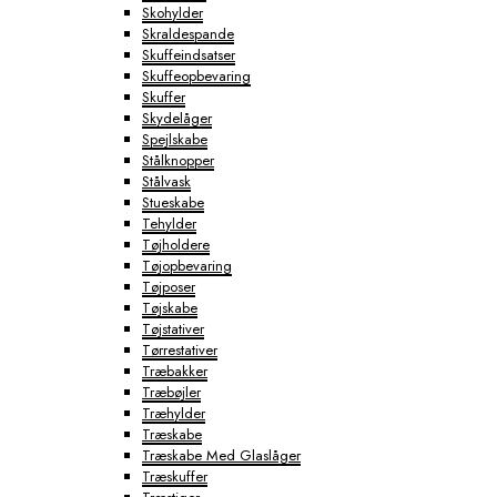
Skohylder
Skraldespande
Skuffeindsatser
Skuffeopbevaring
Skuffer
Skydelåger
Spejlskabe
Stålknopper
Stålvask
Stueskabe
Tehylder
Tøjholdere
Tøjopbevaring
Tøjposer
Tøjskabe
Tøjstativer
Tørrestativer
Træbakker
Træbøjler
Træhylder
Træskabe
Træskabe Med Glaslåger
Træskuffer