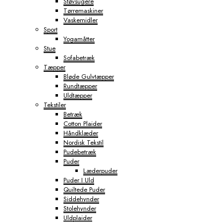
Støvsugere
Tørremaskiner
Vaskemidler
Sport
Yogamåtter
Stue
Sofabetræk
Tæpper
Bløde Gulvtæpper
Rundtæpper
Uldtæpper
Tekstiler
Betræk
Cotton Plaider
Håndklæder
Nordisk Tekstil
Pudebetræk
Puder
Læderpuder
Puder I Uld
Quiltede Puder
Siddehynder
Stolehynder
Uldplaider