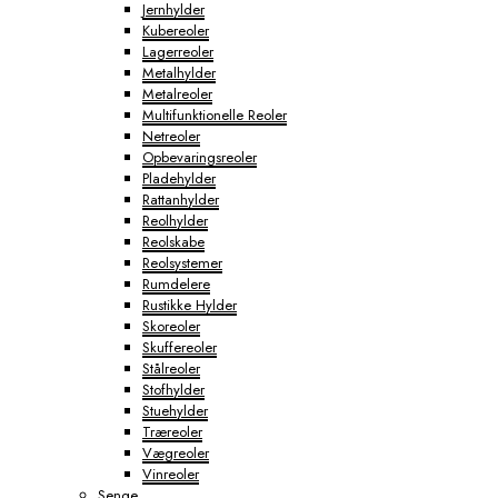
Jernhylder
Kubereoler
Lagerreoler
Metalhylder
Metalreoler
Multifunktionelle Reoler
Netreoler
Opbevaringsreoler
Pladehylder
Rattanhylder
Reolhylder
Reolskabe
Reolsystemer
Rumdelere
Rustikke Hylder
Skoreoler
Skuffereoler
Stålreoler
Stofhylder
Stuehylder
Træreoler
Vægreoler
Vinreoler
Senge