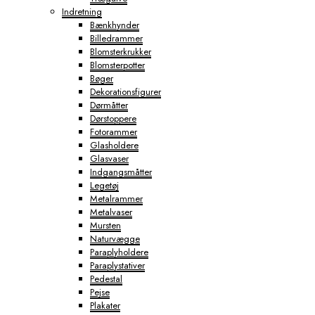
Indretning
Bænkhynder
Billedrammer
Blomsterkrukker
Blomsterpotter
Bøger
Dekorationsfigurer
Dørmåtter
Dørstoppere
Fotorammer
Glasholdere
Glasvaser
Indgangsmåtter
Legetøj
Metalrammer
Metalvaser
Mursten
Naturvægge
Paraplyholdere
Paraplystativer
Pedestal
Pejse
Plakater