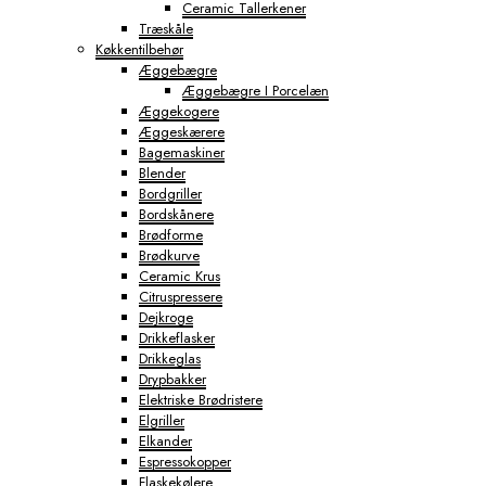
Ceramic Tallerkener
Træskåle
Køkkentilbehør
Æggebægre
Æggebægre I Porcelæn
Æggekogere
Æggeskærere
Bagemaskiner
Blender
Bordgriller
Bordskånere
Brødforme
Brødkurve
Ceramic Krus
Citruspressere
Dejkroge
Drikkeflasker
Drikkeglas
Drypbakker
Elektriske Brødristere
Elgriller
Elkander
Espressokopper
Flaskekølere