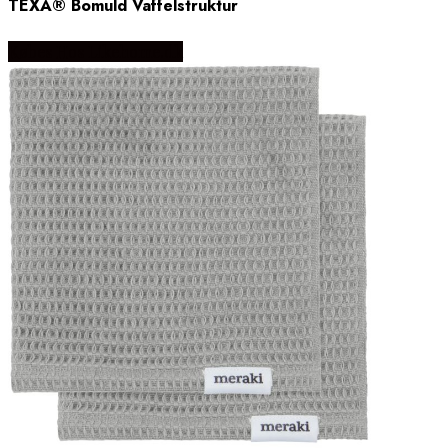
TEXÂ® Bomuld Vaffelstruktur
Købes Hos Likehome.dk