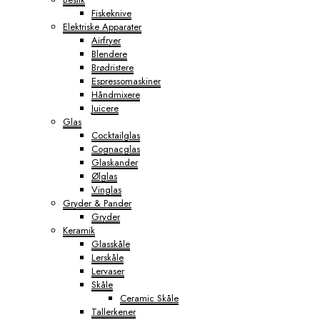
Fiskeknive
Elektriske Apparater
Airfryer
Blendere
Brødristere
Espressomaskiner
Håndmixere
Juicere
Glas
Cocktailglas
Cognacglas
Glaskander
Ølglas
Vinglas
Gryder & Pander
Gryder
Keramik
Glasskåle
Lerskåle
Lervaser
Skåle
Ceramic Skåle
Tallerkener