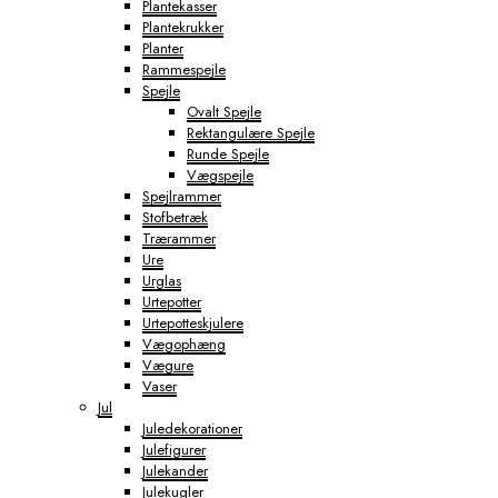
Plantekasser
Plantekrukker
Planter
Rammespejle
Spejle
Ovalt Spejle
Rektangulære Spejle
Runde Spejle
Vægspejle
Spejlrammer
Stofbetræk
Trærammer
Ure
Urglas
Urtepotter
Urtepotteskjulere
Vægophæng
Vægure
Vaser
Jul
Juledekorationer
Julefigurer
Julekander
Julekugler