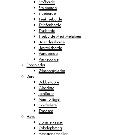
Stofborde
Stoleborde
Stueborde
Teaktræborde
Telefonborde
Træborde
Træborde Med Metalben
Udendørsborde
Udtræksborde
Vandborde
Vaskeborde
Bordplader
Glasbordplader
Døre
Dobbeltdøre
Glasdøre
Jernlåger
Marmorlåger
Skydedøre
Trædøre
Have
Blomsterkasser
Cykelophæng
Hængeparasoller