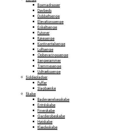
Boxmadrasser
Daybeds
Dobbeltsenge
Elevationssenge
Enkeltsenge
Futoner
Køjesenge
Kontinentalsenge
Loftsenge
Opbevaringssenge
Sengerammer
Tremmesenge
Udtrækssenge
Siddepladser
Puffer
Slagbænke
Skabe
Badeværelsesskabe
Entréskabe
Finerskabe
Garderobeskabe
Højskabe
Klædeskabe