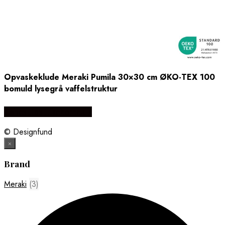
Opvaskeklude Meraki Pumila 30×30 cm ØKO-TEX 100
bomuld lysegrå vaffelstruktur
Købes Hos Likehome.dk
© Designfund
×
Brand
Meraki
(3)