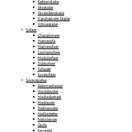
Køkkenskabe
Skoskabe
Skydedørsskabe
Væghængte Skabe
Vitrineskabe
Sofaer
Chaiselonger
Hjørnesofa
Hjørnesofaer
Loungesofaer
Modulsofaer
Sidesofaer
Sofasæt
Sovesofaer
Soveværelse
Babymadrasser
Hovedpuder
Madrasbetræk
Madrasser
Nakkepuder
Nakkestøtter
Natursenge
Quilts
Sengetøj