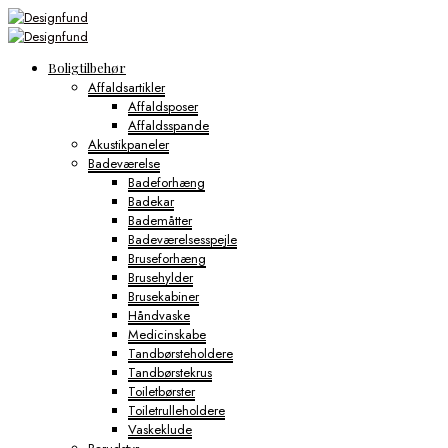
Boligtilbehør
Affaldsartikler
Affaldsposer
Affaldsspande
Akustikpaneler
Badeværelse
Badeforhæng
Badekar
Bademåtter
Badeværelsesspejle
Bruseforhæng
Brusehylder
Brusekabiner
Håndvaske
Medicinskabe
Tandbørsteholdere
Tandbørstekrus
Toiletbørster
Toiletrulleholdere
Vaskeklude