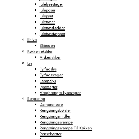
Julelysestager
Juleposer
Julepynt
Juletræer
Juletræsfødder
Juletræstæpper
Knive
Slibesten
Køkkentekstiler
Viskestykker
Lys
Fyrfadslys
Fyrfadsstager
Lampelys
Lysestager
Væghængte Lysestager
Rengøring
Damprensere
Rengøringsbørster
Rengøringsmidler
Rengøringssvampe
Rengøringssvampe Til Køkken
Rensebørster