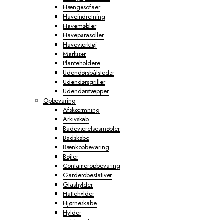
Hængesofaer
Haveindretning
Havemøbler
Haveparasoller
Haveværktøj
Markiser
Planteholdere
Udendørsbålsteder
Udendørsgriller
Udendørstæpper
Opbevaring
Afskærmning
Arkivskab
Badeværelsesmøbler
Badskabe
Bænkopbevaring
Bøjler
Containeropbevaring
Garderobestativer
Glashylder
Hattehylder
Hjørneskabe
Hylder