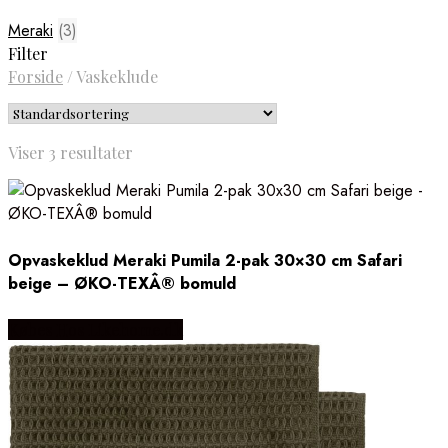
Meraki
(3)
Filter
Forside
/
Vaskeklude
Viser 3 resultater
Opvaskeklud Meraki Pumila 2-pak 30×30 cm Safari
beige – ØKO-TEXÂ® bomuld
Købes Hos Likehome.dk