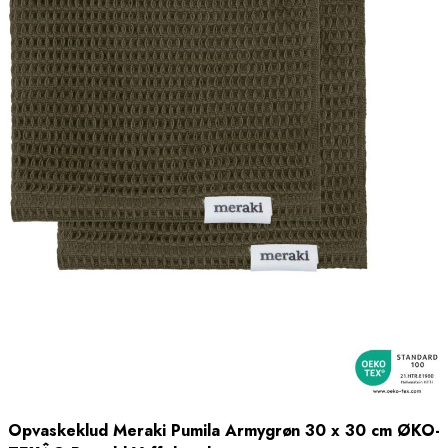
Opvaskeklud Meraki Pumila Armygrøn 30 x 30 cm ØKO-