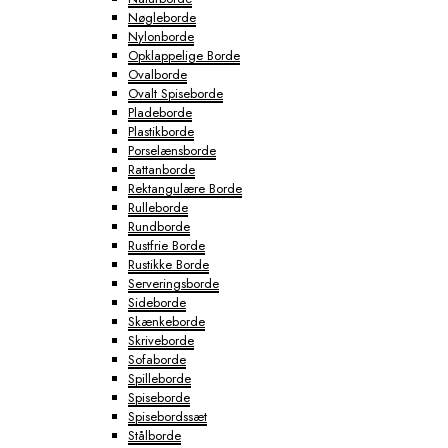
Nøgleborde
Nylonborde
Opklappelige Borde
Ovalborde
Ovalt Spiseborde
Pladeborde
Plastikborde
Porselænsborde
Rattanborde
Rektangulære Borde
Rulleborde
Rundborde
Rustfrie Borde
Rustikke Borde
Serveringsborde
Sideborde
Skænkeborde
Skriveborde
Sofaborde
Spilleborde
Spiseborde
Spisebordssæt
Stålborde