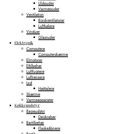
Uldpuder
Varmepuder
Ventilation
Bordventilatorer
Luftkølere
Vinduer
Glasruder
Elektronik
Computere
Computerskærme
Elmotorer
Eltilbehør
Luftfugtere
Luftrensere
Lyd
Højttalere
Skærme
Varmeapparater
Køkkenudstyr
Bageudstyr
Dejskraber
Bartilbehør
Flaskeåbnere
Bestik