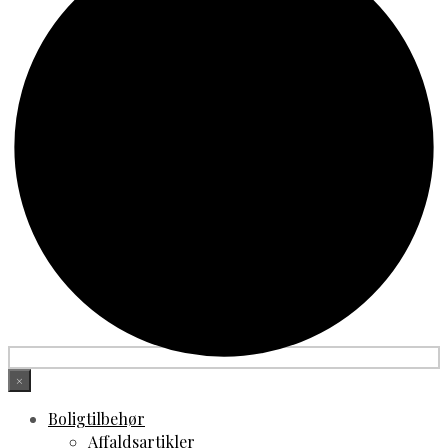
×
Boligtilbehør
Affaldsartikler