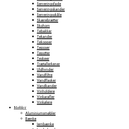
Serveringsfade
Serveringskander
Serveringsskåle
Skærebrætter
Skohorn
Tebakker
Tekander
Tekopper
Teposer
Tepotter
Teskeer
Trætallerkener
Uldhynder
Vandfiltre
Vandflasker
Vandkander
Vinholdere
Vinkarafler
Vinkølere
Møbler
Aluminiumsmøbler
Bænke
Jernbænke