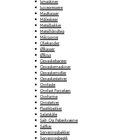
Ismaskiner
Juicepressere
Madkasser
Måleskeer
Metalbakker
Metalhåndtag
Mikroovne
Oliekander
Ølkasser
Ølkrus
Opvaskebørster
Opvaskemaskiner
Opvaskemidler
Opvaskestativer
Ovnfade
Ovnfast Porcelæn
Ovnforme
Ovnstativer
Plastikbakker
Salatskåle
Salt- Og Peberkværne
Saltkar
Serveringsbakker
Serveringsbestik