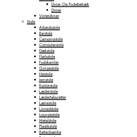
Dyne- Og Pudebetræk
Dyner
Vinterdyner
Stole
Arbejdsstole
Barstole
Campingstole
Computerstole
Dækstole
Fløjlsstole
Fodskamler
Gyngestole
Højstole
Jernstole
Kontorstole
Læderstole
Lædertaburetter
Lænestole
Linnedstole
Loungestole
Metalstole
Plastikstole
Rattanbænke