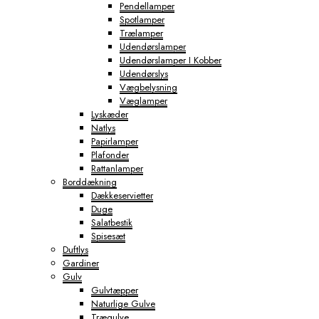
Pendellamper
Spotlamper
Trælamper
Udendørslamper
Udendørslamper I Kobber
Udendørslys
Vægbelysning
Væglamper
Lyskæder
Natlys
Papirlamper
Plafonder
Rattanlamper
Borddækning
Dækkeservietter
Duge
Salatbestik
Spisesæt
Duftlys
Gardiner
Gulv
Gulvtæpper
Naturlige Gulve
Trægulve