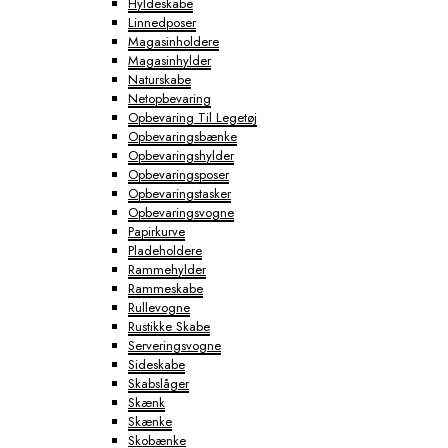
Hyldeskabe
Linnedposer
Magasinholdere
Magasinhylder
Naturskabe
Netopbevaring
Opbevaring Til Legetøj
Opbevaringsbænke
Opbevaringshylder
Opbevaringsposer
Opbevaringstasker
Opbevaringsvogne
Papirkurve
Pladeholdere
Rammehylder
Rammeskabe
Rullevogne
Rustikke Skabe
Serveringsvogne
Sideskabe
Skabslåger
Skænk
Skænke
Skobænke