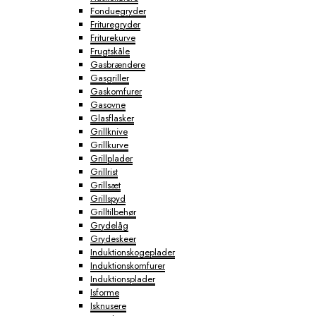
Fonduegryder
Frituregryder
Friturekurve
Frugtskåle
Gasbrændere
Gasgriller
Gaskomfurer
Gasovne
Glasflasker
Grillknive
Grillkurve
Grillplader
Grillrist
Grillsæt
Grillspyd
Grilltilbehør
Grydelåg
Grydeskeer
Induktionskogeplader
Induktionskomfurer
Induktionsplader
Isforme
Isknusere