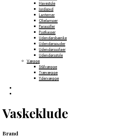
Havestole
Jordspyd
Lanterner
Olielamper
Parasoller
Postkasser
Udendørsbænke
Udendørspuder
Udendørssofaer
Udendørsstole
Vægge
Stålvægge
Trævægge
Ydervægge
Vaskeklude
Brand