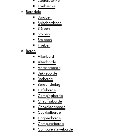
Læderbænke
Træbænke
Borddele
Bordben
Spisebordsben
Stålben
Stolben
Stoleben
Træben
Borde
Altanbord
Altanborde
Anretterborde
Bakkeborde
Barborde
Bordunderlag
Caféborde
Campingborde
Chaufførborde
Chokoladeborde
Cocktailborde
Cognacborde
Computerborde
Computerskriveborde