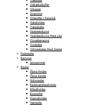
Træstiger
Udtræksskuffer
Urkasser
Urremme
Urtepotter I Keramik
Væghylder
Vægskabe
Vasketøjskurve
Vasketøjskurve Med Låg
Vinopbevaring
Vinskabe
Vitrineskabe Med Spejle
Pedestaler
Rammer
Jernrammer
Reoler
Åbne Hylder
Åbne Reoler
Arkivreoler
Badeværelseshylder
Billedhylder
Bogreoler
Hjørnehylder
Højreoler