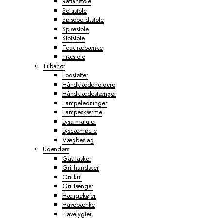
Rattanstole
Sofastole
Spisebordsstole
Spisestole
Stofstole
Teaktræbænke
Træstole
Tilbehør
Fodstøtter
Håndklædeholdere
Håndklædestænger
Lampeledninger
Lampeskærme
Lysarmaturer
Lysdæmpere
Vægbeslag
Udendørs
Gasflasker
Grillhandsker
Grillkul
Grilltænger
Hængekøjer
Havebænke
Havelygter