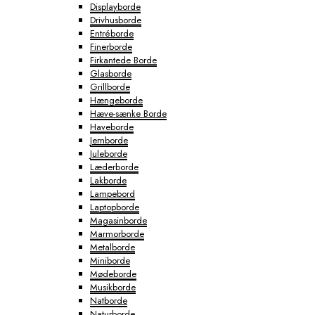
Displayborde
Drivhusborde
Entréborde
Finerborde
Firkantede Borde
Glasborde
Grillborde
Hængeborde
Hæve-sænke Borde
Haveborde
Jernborde
Juleborde
Læderborde
Lakborde
Lampebord
Laptopborde
Magasinborde
Marmorborde
Metalborde
Miniborde
Mødeborde
Musikborde
Natborde
Naturborde