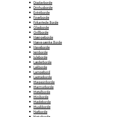
Displayborde
Drivhusborde
Entréborde
Finerborde
Firkantede Borde
Glasborde
Grillborde
Hængeborde
Hæve-sænke Borde
Haveborde
Jernborde
Juleborde
Læderborde
Lakborde
Lampebord
Laptopborde
Magasinborde
Marmorborde
Metalborde
Miniborde
Mødeborde
Musikborde
Natborde
Naturborde