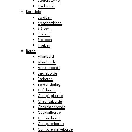
Læderbænke
Træbænke
Borddele
Bordben
Spisebordsben
Stålben
Stolben
Stoleben
Træben
Borde
Altanbord
Altanborde
Anretterborde
Bakkeborde
Barborde
Bordunderlag
Caféborde
Campingborde
Chaufførborde
Chokoladeborde
Cocktailborde
Cognacborde
Computerborde
Computerskriveborde