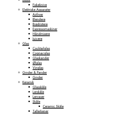
Fiskeknive
Elektriske Apparater
Airfryer
Blendere
Brødristere
Espressomaskiner
Håndmixere
Juicere
Glas
Cocktailglas
Cognacglas
Glaskander
Ølglas
Vinglas
Gryder & Pander
Gryder
Keramik
Glasskåle
Lerskåle
Lervaser
Skåle
Ceramic Skåle
Tallerkener