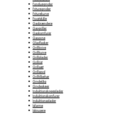
Fonduegryder
Frituregryder
Friturekurve
Frugtskåle
Gasbrændere
Gasgriller
Gaskomfurer
Gasovne
Glasflasker
Grillknive
Grillkurve
Grillplader
Grillrist
Grillsæt
Grillspyd
Grilltilbehør
Grydelåg
Grydeskeer
Induktionskogeplader
Induktionskomfurer
Induktionsplader
Isforme
Isknusere