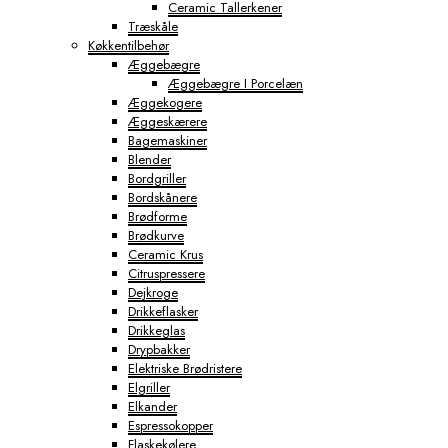
Ceramic Tallerkener
Træskåle
Køkkentilbehør
Æggebægre
Æggebægre I Porcelæn
Æggekogere
Æggeskærere
Bagemaskiner
Blender
Bordgriller
Bordskånere
Brødforme
Brødkurve
Ceramic Krus
Citruspressere
Dejkroge
Drikkeflasker
Drikkeglas
Drypbakker
Elektriske Brødristere
Elgriller
Elkander
Espressokopper
Flaskekølere