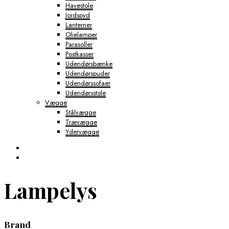
Havestole
Jordspyd
Lanterner
Olielamper
Parasoller
Postkasser
Udendørsbænke
Udendørspuder
Udendørssofaer
Udendørsstole
Vægge
Stålvægge
Trævægge
Ydervægge
Lampelys
Brand