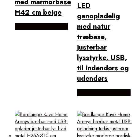
med marmorbase
LED
H42 cm beige
genopladelig
med natur
Købes Hos Likehome.dk
træbase,
justerbar
lysstyrke, USB,
til indendørs og
udendørs
Købes Hos Likehome.dk