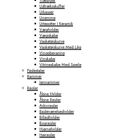
Træstiger
Udtræksskuffer
Urkasser
Urremme
Urtepotter I Keramik
Væghylder
Vægskabe
Vasketøjskurve
Vasketøjskurve Med Låg
Vinopbevaring
Vinskabe
Vitrineskabe Med Spejle
Pedestaler
Rammer
Jernrammer
Reoler
Åbne Hylder
Åbne Reoler
Arkivreoler
Badeværelseshylder
Billedhylder
Bogreoler
Hjørnehylder
Højreoler