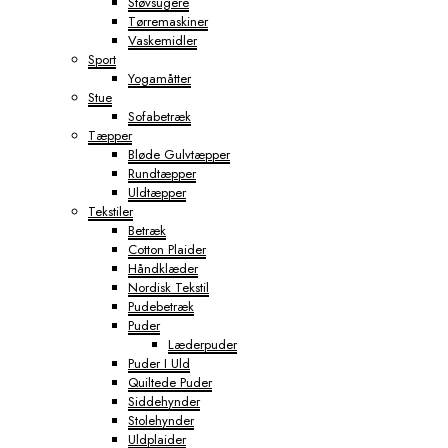
Støvsugere
Tørremaskiner
Vaskemidler
Sport
Yogamåtter
Stue
Sofabetræk
Tæpper
Bløde Gulvtæpper
Rundtæpper
Uldtæpper
Tekstiler
Betræk
Cotton Plaider
Håndklæder
Nordisk Tekstil
Pudebetræk
Puder
Læderpuder
Puder I Uld
Quiltede Puder
Siddehynder
Stolehynder
Uldplaider