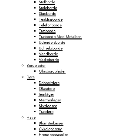
Stofborde
Stoleborde
Stueborde
Teaktræborde
Telefonborde
Træborde
Træborde Med Metalben
Udendørsborde
Udtræksborde
Vandborde
Vaskeborde
Bordplader
Glasbordplader
Døre
Dobbeltdøre
Glasdøre
Jernlåger
Marmorlåger
Skydedøre
Trædøre
Have
Blomsterkasser
Cykelophæng
Hængeparasoller