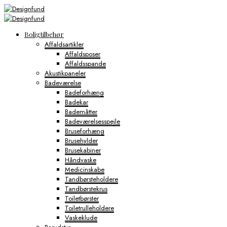
Boligtilbehør
Affaldsartikler
Affaldsposer
Affaldsspande
Akustikpaneler
Badeværelse
Badeforhæng
Badekar
Bademåtter
Badeværelsesspejle
Bruseforhæng
Brusehylder
Brusekabiner
Håndvaske
Medicinskabe
Tandbørsteholdere
Tandbørstekrus
Toiletbørster
Toiletrulleholdere
Vaskeklude