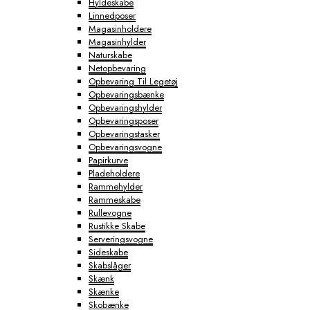
Hyldeskabe
Linnedposer
Magasinholdere
Magasinhylder
Naturskabe
Netopbevaring
Opbevaring Til Legetøj
Opbevaringsbænke
Opbevaringshylder
Opbevaringsposer
Opbevaringstasker
Opbevaringsvogne
Papirkurve
Pladeholdere
Rammehylder
Rammeskabe
Rullevogne
Rustikke Skabe
Serveringsvogne
Sideskabe
Skabslåger
Skænk
Skænke
Skobænke