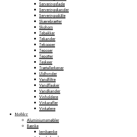
Serveringsfade
Serveringskander
Serveringsskåle
Skærebrætter
Skohorn
Tebakker
Tekander
Tekopper
Teposer
Tepotter
Teskeer
Trætallerkener
Uldhynder
Vandfiltre
Vandflasker
Vandkander
Vinholdere
Vinkarafler
Vinkølere
Møbler
Aluminiumsmøbler
Bænke
Jernbænke