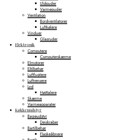
Uldpuder
Varmepuder
Ventilation
Bordventilatorer
Luftkølere
Vinduer
Glasruder
Elektronik
Computere
Computerskærme
Elmotorer
Eltilbehør
Luftfugtere
Luftrensere
Lyd
Højttalere
Skærme
Varmeapparater
Køkkenudstyr
Bageudstyr
Dejskraber
Bartilbehør
Flaskeåbnere
Bestik