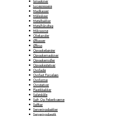
Ismaskiner
Juicepressere
Madkasser
Måleskeer
Metalbakker
Metalhåndtag
Mikroovne
Oliekander
Ølkasser
Ølkrus
Opvaskebørster
Opvaskemaskiner
Opvaskemidler
Opvaskestativer
Ovnfade
Ovnfast Porcelæn
Ovnforme
Ovnstativer
Plastikbakker
Salatskåle
Salt- Og Peberkværne
Saltkar
Serveringsbakker
Serveringsbestik