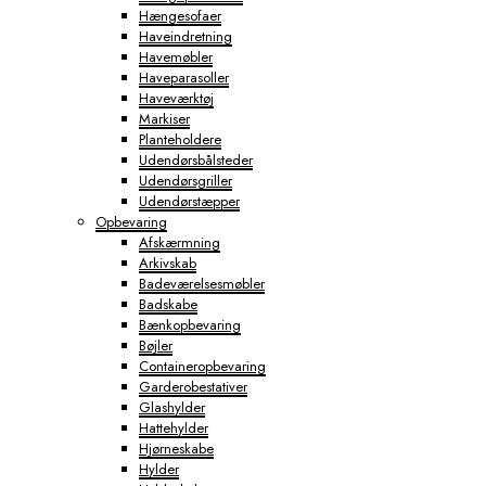
Hængesofaer
Haveindretning
Havemøbler
Haveparasoller
Haveværktøj
Markiser
Planteholdere
Udendørsbålsteder
Udendørsgriller
Udendørstæpper
Opbevaring
Afskærmning
Arkivskab
Badeværelsesmøbler
Badskabe
Bænkopbevaring
Bøjler
Containeropbevaring
Garderobestativer
Glashylder
Hattehylder
Hjørneskabe
Hylder