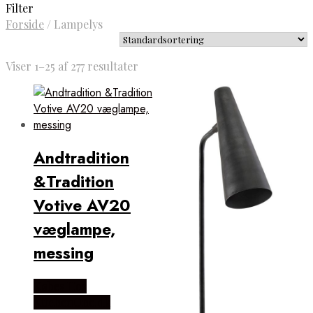
Filter
Forside
/
Lampelys
Viser 1–25 af 277 resultater
Andtradition
&Tradition
Votive AV20
væglampe,
messing
Købes Hos
KitchenOne.dk