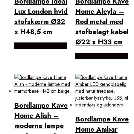
Bordlampe Ideal
Bordlampe Kave
Lux London hvid
Home Aleyla –
stofskærm Ø32
Rød metal med
x H48,5 cm
stofbelagt kabel
Ø22 x H33 cm
Købes Hos Likehome.dk
Købes Hos Likehome.dk
Bordlampe Kave
Home Alish –
Bordlampe Kave
moderne lampe
Home Ambar