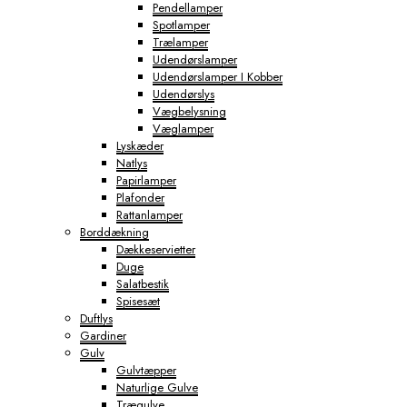
Pendellamper
Spotlamper
Trælamper
Udendørslamper
Udendørslamper I Kobber
Udendørslys
Vægbelysning
Væglamper
Lyskæder
Natlys
Papirlamper
Plafonder
Rattanlamper
Borddækning
Dækkeservietter
Duge
Salatbestik
Spisesæt
Duftlys
Gardiner
Gulv
Gulvtæpper
Naturlige Gulve
Trægulve