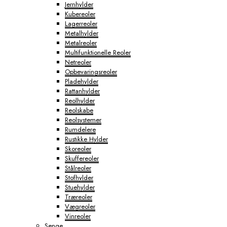
Jernhylder
Kubereoler
Lagerreoler
Metalhylder
Metalreoler
Multifunktionelle Reoler
Netreoler
Opbevaringsreoler
Pladehylder
Rattanhylder
Reolhylder
Reolskabe
Reolsystemer
Rumdelere
Rustikke Hylder
Skoreoler
Skuffereoler
Stålreoler
Stofhylder
Stuehylder
Træreoler
Vægreoler
Vinreoler
Senge