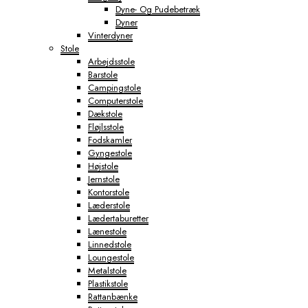
Dyne- Og Pudebetræk
Dyner
Vinterdyner
Stole
Arbejdsstole
Barstole
Campingstole
Computerstole
Dækstole
Fløjlsstole
Fodskamler
Gyngestole
Højstole
Jernstole
Kontorstole
Læderstole
Lædertaburetter
Lænestole
Linnedstole
Loungestole
Metalstole
Plastikstole
Rattanbænke