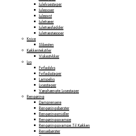
Julelysestager
Juleposer
Julepynt
Juletræer
Juletræsfødder
Juletræstæpper
Knive
Slibesten
Køkkentekstiler
Viskestykker
Lys
Fyrfadslys
Fyrfadsstager
Lampelys
Lysestager
Væghængte Lysestager
Rengøring
Damprensere
Rengøringsbørster
Rengøringsmidler
Rengøringssvampe
Rengøringssvampe Til Køkken
Rensebørster