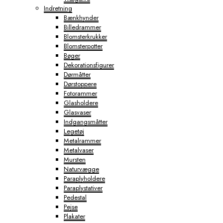
Indretning
Bænkhynder
Billedrammer
Blomsterkrukker
Blomsterpotter
Bøger
Dekorationsfigurer
Dørmåtter
Dørstoppere
Fotorammer
Glasholdere
Glasvaser
Indgangsmåtter
Legetøj
Metalrammer
Metalvaser
Mursten
Naturvægge
Paraplyholdere
Paraplystativer
Pedestal
Pejse
Plakater