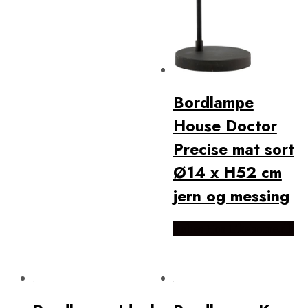
Bordlampe
House Doctor
Precise mat sort
Ø14 x H52 cm
jern og messing
Købes Hos Likehome.dk