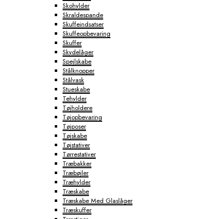
Skohylder
Skraldespande
Skuffeindsatser
Skuffeopbevaring
Skuffer
Skydelåger
Spejlskabe
Stålknopper
Stålvask
Stueskabe
Tehylder
Tøjholdere
Tøjopbevaring
Tøjposer
Tøjskabe
Tøjstativer
Tørrestativer
Træbakker
Træbøjler
Træhylder
Træskabe
Træskabe Med Glaslåger
Træskuffer