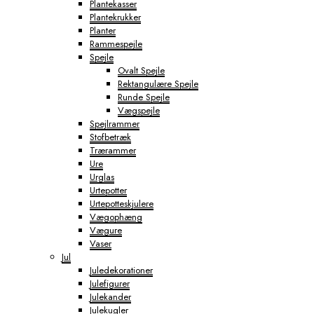
Plantekasser
Plantekrukker
Planter
Rammespejle
Spejle
Ovalt Spejle
Rektangulære Spejle
Runde Spejle
Vægspejle
Spejlrammer
Stofbetræk
Trærammer
Ure
Urglas
Urtepotter
Urtepotteskjulere
Vægophæng
Vægure
Vaser
Jul
Juledekorationer
Julefigurer
Julekander
Julekugler