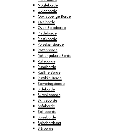
Nøgleborde
Nylonborde
Opklappelige Borde
Ovalborde
Ovalt Spiseborde
Pladeborde
Plastikborde
Porselænsborde
Rattanborde
Rektangulære Borde
Rulleborde
Rundborde
Rustfrie Borde
Rustikke Borde
Serveringsborde
Sideborde
Skænkeborde
Skriveborde
Sofaborde
Spilleborde
Spiseborde
Spisebordssæt
Stålborde