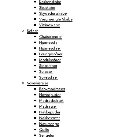
Køkkenskabe
Skoskabe
Skydedørsskabe
Væghængte Skabe
Vitrineskabe
Sofaer
Chaiselonger
Hjørnesofa
Hjørnesofaer
Loungesofaer
Modulsofaer
Sidesofaer
Sofasæt
Sovesofaer
Soveværelse
Babymadrasser
Hovedpuder
Madrasbetræk
Madrasser
Nakkepuder
Nakkestøtter
Natursenge
Quilts
Sengetøj