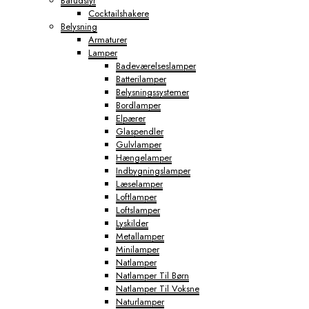
Barudstyr
Cocktailshakere
Belysning
Armaturer
Lamper
Badeværelseslamper
Batterilamper
Belysningssystemer
Bordlamper
Elpærer
Glaspendler
Gulvlamper
Hængelamper
Indbygningslamper
Læselamper
Loftlamper
Loftslamper
Lyskilder
Metallamper
Minilamper
Natlamper
Natlamper Til Børn
Natlamper Til Voksne
Naturlamper