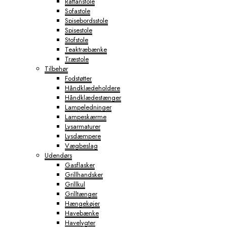
Rattanstole
Sofastole
Spisebordsstole
Spisestole
Stofstole
Teaktræbænke
Træstole
Tilbehør
Fodstøtter
Håndklædeholdere
Håndklædestænger
Lampeledninger
Lampeskærme
Lysarmaturer
Lysdæmpere
Vægbeslag
Udendørs
Gasflasker
Grillhandsker
Grillkul
Grilltænger
Hængekøjer
Havebænke
Havelygter