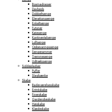
Boxmadrasser
Daybeds
Dobbeltsenge
Elevationssenge
Enkeltsenge
Futoner
Køjesenge
Kontinentalsenge
Loftsenge
Opbevaringssenge
Sengerammer
Tremmesenge
Udtrækssenge
Siddepladser
Puffer
Slagbænke
Skabe
Badeværelsesskabe
Entréskabe
Finerskabe
Garderobeskabe
Højskabe
Klædeskabe