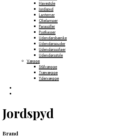
Havestole
Jordspyd
Lanterner
Olielamper
Parasoller
Postkasser
Udendørsbænke
Udendørspuder
Udendørssofaer
Udendørsstole
Vægge
Stålvægge
Trævægge
Ydervægge
Jordspyd
Brand