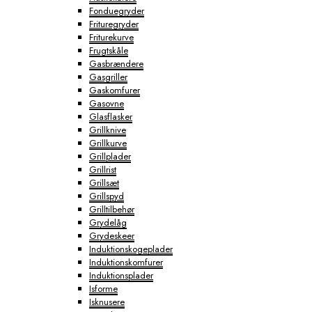
Fonduegryder
Frituregryder
Friturekurve
Frugtskåle
Gasbrændere
Gasgriller
Gaskomfurer
Gasovne
Glasflasker
Grillknive
Grillkurve
Grillplader
Grillrist
Grillsæt
Grillspyd
Grilltilbehør
Grydelåg
Grydeskeer
Induktionskogeplader
Induktionskomfurer
Induktionsplader
Isforme
Isknusere