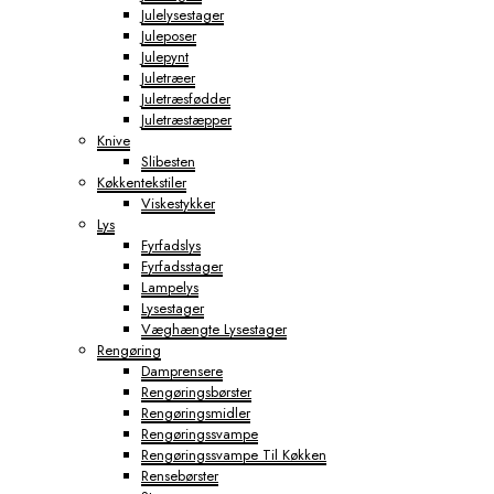
Julelysestager
Juleposer
Julepynt
Juletræer
Juletræsfødder
Juletræstæpper
Knive
Slibesten
Køkkentekstiler
Viskestykker
Lys
Fyrfadslys
Fyrfadsstager
Lampelys
Lysestager
Væghængte Lysestager
Rengøring
Damprensere
Rengøringsbørster
Rengøringsmidler
Rengøringssvampe
Rengøringssvampe Til Køkken
Rensebørster