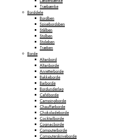
Læderbænke
Træbænke
Borddele
Bordben
Spisebordsben
Stålben
Stolben
Stoleben
Træben
Borde
Altanbord
Altanborde
Anretterborde
Bakkeborde
Barborde
Bordunderlag
Caféborde
Campingborde
Chaufførborde
Chokoladeborde
Cocktailborde
Cognacborde
Computerborde
Computerskriveborde