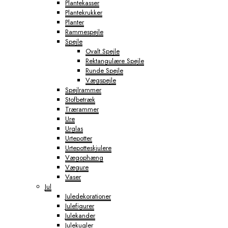
Plantekasser
Plantekrukker
Planter
Rammespejle
Spejle
Ovalt Spejle
Rektangulære Spejle
Runde Spejle
Vægspejle
Spejlrammer
Stofbetræk
Trærammer
Ure
Urglas
Urtepotter
Urtepotteskjulere
Vægophæng
Vægure
Vaser
Jul
Juledekorationer
Julefigurer
Julekander
Julekugler