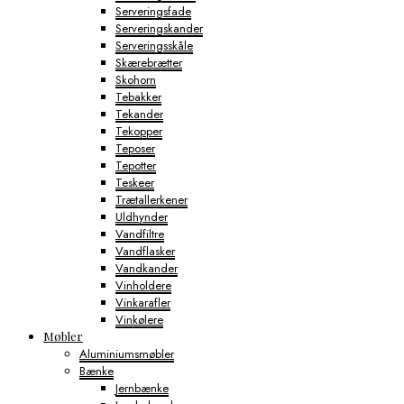
Serveringsfade
Serveringskander
Serveringsskåle
Skærebrætter
Skohorn
Tebakker
Tekander
Tekopper
Teposer
Tepotter
Teskeer
Trætallerkener
Uldhynder
Vandfiltre
Vandflasker
Vandkander
Vinholdere
Vinkarafler
Vinkølere
Møbler
Aluminiumsmøbler
Bænke
Jernbænke