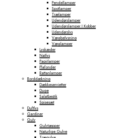
Pendellamper
Spotlamper
Trælamper
Udendørslamper
Udendørslamper I Kobber
Udendørslys
Vægbelysning
Væglamper
Lyskæder
Natlys
Papirlamper
Plafonder
Rattanlamper
Borddækning
Dækkeservietter
Duge
Salatbestik
Spisesæt
Duftlys
Gardiner
Gulv
Gulvtæpper
Naturlige Gulve
Trægulve