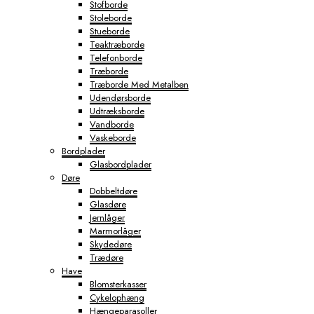
Stofborde
Stoleborde
Stueborde
Teaktræborde
Telefonborde
Træborde
Træborde Med Metalben
Udendørsborde
Udtræksborde
Vandborde
Vaskeborde
Bordplader
Glasbordplader
Døre
Dobbeltdøre
Glasdøre
Jernlåger
Marmorlåger
Skydedøre
Trædøre
Have
Blomsterkasser
Cykelophæng
Hængeparasoller