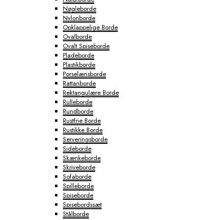
Nøgleborde
Nylonborde
Opklappelige Borde
Ovalborde
Ovalt Spiseborde
Pladeborde
Plastikborde
Porselænsborde
Rattanborde
Rektangulære Borde
Rulleborde
Rundborde
Rustfrie Borde
Rustikke Borde
Serveringsborde
Sideborde
Skænkeborde
Skriveborde
Sofaborde
Spilleborde
Spiseborde
Spisebordssæt
Stålborde