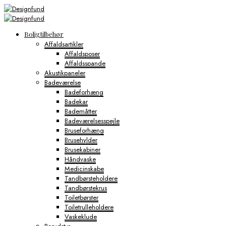
Boligtilbehør
Affaldsartikler
Affaldsposer
Affaldsspande
Akustikpaneler
Badeværelse
Badeforhæng
Badekar
Bademåtter
Badeværelsesspejle
Bruseforhæng
Brusehylder
Brusekabiner
Håndvaske
Medicinskabe
Tandbørsteholdere
Tandbørstekrus
Toiletbørster
Toiletrulleholdere
Vaskeklude