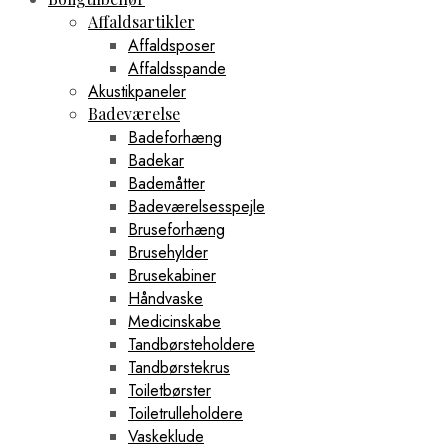
Affaldsartikler
Affaldsposer
Affaldsspande
Akustikpaneler
Badeværelse
Badeforhæng
Badekar
Bademåtter
Badeværelsesspejle
Bruseforhæng
Brusehylder
Brusekabiner
Håndvaske
Medicinskabe
Tandbørsteholdere
Tandbørstekrus
Toiletbørster
Toiletrulleholdere
Vaskeklude