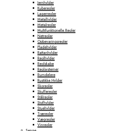
Jernhylder
Kubereoler
Lagerreoler
Metalhylder
Metalreoler
Multifunktionelle Reoler
Netreoler
Opbevaringsreoler
Pladehylder
Rattanhylder
Reolhylder
Reolskabe
Reolsystemer
Rumdelere
Rustikke Hylder
Skoreoler
Skuffereoler
Stålreoler
Stofhylder
Stuehylder
Træreoler
Vægreoler
Vinreoler
Senge