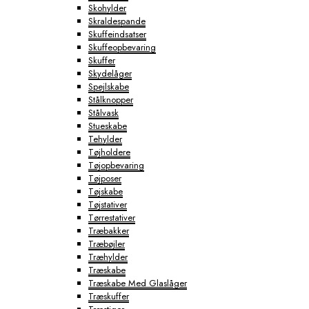
Skohylder
Skraldespande
Skuffeindsatser
Skuffeopbevaring
Skuffer
Skydelåger
Spejlskabe
Stålknopper
Stålvask
Stueskabe
Tehylder
Tøjholdere
Tøjopbevaring
Tøjposer
Tøjskabe
Tøjstativer
Tørrestativer
Træbakker
Træbøjler
Træhylder
Træskabe
Træskabe Med Glaslåger
Træskuffer