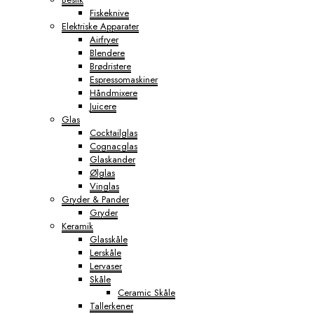
Fiskeknive
Elektriske Apparater
Airfryer
Blendere
Brødristere
Espressomaskiner
Håndmixere
Juicere
Glas
Cocktailglas
Cognacglas
Glaskander
Ølglas
Vinglas
Gryder & Pander
Gryder
Keramik
Glasskåle
Lerskåle
Lervaser
Skåle
Ceramic Skåle
Tallerkener