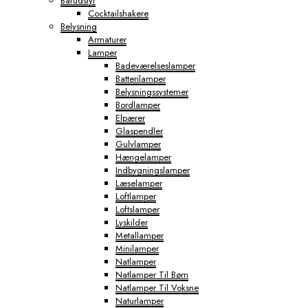
Barudstyr
Cocktailshakere
Belysning
Armaturer
Lamper
Badeværelseslamper
Batterilamper
Belysningssystemer
Bordlamper
Elpærer
Glaspendler
Gulvlamper
Hængelamper
Indbygningslamper
Læselamper
Loftlamper
Loftslamper
Lyskilder
Metallamper
Minilamper
Natlamper
Natlamper Til Børn
Natlamper Til Voksne
Naturlamper