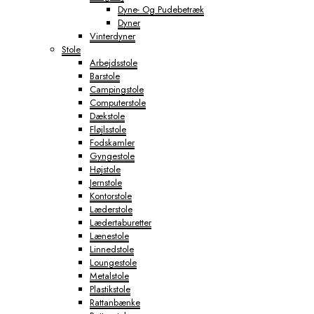
Dyne- Og Pudebetræk
Dyner
Vinterdyner
Stole
Arbejdsstole
Barstole
Campingstole
Computerstole
Dækstole
Fløjlsstole
Fodskamler
Gyngestole
Højstole
Jernstole
Kontorstole
Læderstole
Lædertaburetter
Lænestole
Linnedstole
Loungestole
Metalstole
Plastikstole
Rattanbænke