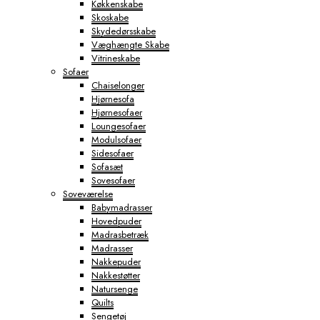
Køkkenskabe
Skoskabe
Skydedørsskabe
Væghængte Skabe
Vitrineskabe
Sofaer
Chaiselonger
Hjørnesofa
Hjørnesofaer
Loungesofaer
Modulsofaer
Sidesofaer
Sofasæt
Sovesofaer
Soveværelse
Babymadrasser
Hovedpuder
Madrasbetræk
Madrasser
Nakkepuder
Nakkestøtter
Natursenge
Quilts
Sengetøj