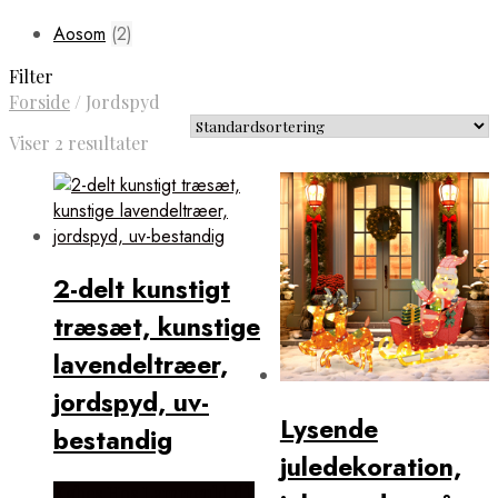
Aosom
(2)
Filter
Forside
/
Jordspyd
Viser 2 resultater
2-delt kunstigt
træsæt, kunstige
lavendeltræer,
jordspyd, uv-
Lysende
bestandig
juledekoration,
Købes Hos Lammeuld.dk