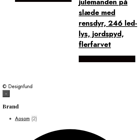
julemanden på
slæde med
rensdyr, 246 led-
lys, jordspyd,
flerfarvet
Købes Hos Lammeuld.dk
© Designfund
×
Brand
Aosom
(2)