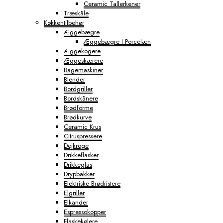
Ceramic Tallerkener
Træskåle
Køkkentilbehør
Æggebægre
Æggebægre I Porcelæn
Æggekogere
Æggeskærere
Bagemaskiner
Blender
Bordgriller
Bordskånere
Brødforme
Brødkurve
Ceramic Krus
Citruspressere
Dejkroge
Drikkeflasker
Drikkeglas
Drypbakker
Elektriske Brødristere
Elgriller
Elkander
Espressokopper
Flaskekølere