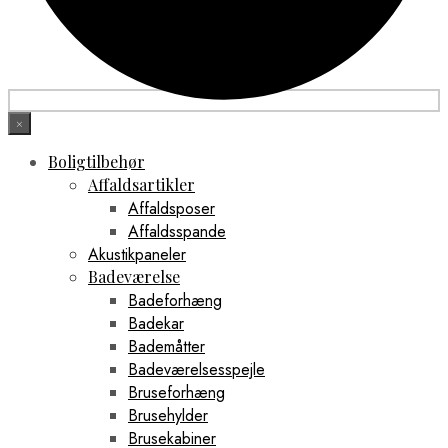
×
Boligtilbehør
Affaldsartikler
Affaldsposer
Affaldsspande
Akustikpaneler
Badeværelse
Badeforhæng
Badekar
Bademåtter
Badeværelsesspejle
Bruseforhæng
Brusehylder
Brusekabiner