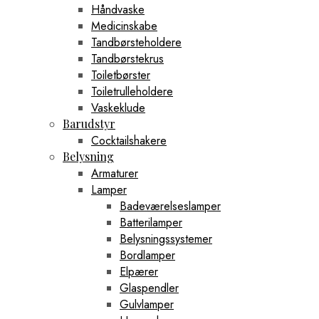
Håndvaske
Medicinskabe
Tandbørsteholdere
Tandbørstekrus
Toiletbørster
Toiletrulleholdere
Vaskeklude
Barudstyr
Cocktailshakere
Belysning
Armaturer
Lamper
Badeværelseslamper
Batterilamper
Belysningssystemer
Bordlamper
Elpærer
Glaspendler
Gulvlamper