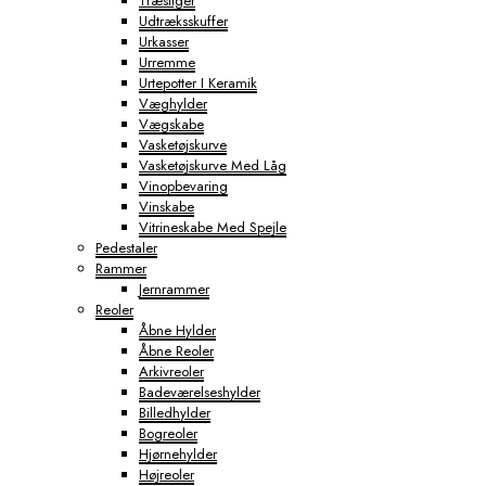
Træstiger
Udtræksskuffer
Urkasser
Urremme
Urtepotter I Keramik
Væghylder
Vægskabe
Vasketøjskurve
Vasketøjskurve Med Låg
Vinopbevaring
Vinskabe
Vitrineskabe Med Spejle
Pedestaler
Rammer
Jernrammer
Reoler
Åbne Hylder
Åbne Reoler
Arkivreoler
Badeværelseshylder
Billedhylder
Bogreoler
Hjørnehylder
Højreoler