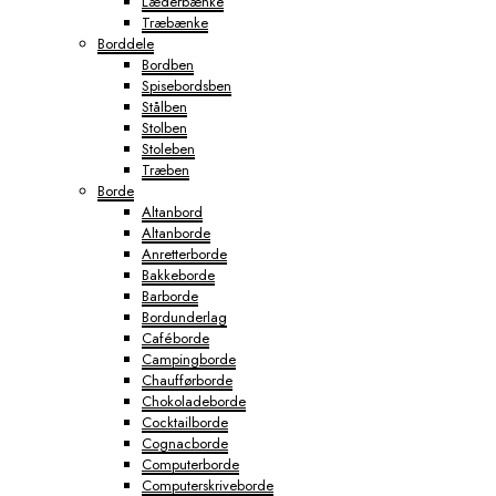
Læderbænke
Træbænke
Borddele
Bordben
Spisebordsben
Stålben
Stolben
Stoleben
Træben
Borde
Altanbord
Altanborde
Anretterborde
Bakkeborde
Barborde
Bordunderlag
Caféborde
Campingborde
Chaufførborde
Chokoladeborde
Cocktailborde
Cognacborde
Computerborde
Computerskriveborde