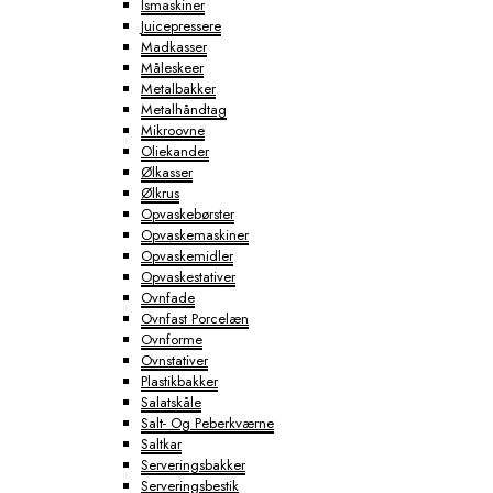
Ismaskiner
Juicepressere
Madkasser
Måleskeer
Metalbakker
Metalhåndtag
Mikroovne
Oliekander
Ølkasser
Ølkrus
Opvaskebørster
Opvaskemaskiner
Opvaskemidler
Opvaskestativer
Ovnfade
Ovnfast Porcelæn
Ovnforme
Ovnstativer
Plastikbakker
Salatskåle
Salt- Og Peberkværne
Saltkar
Serveringsbakker
Serveringsbestik