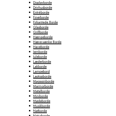
Displayborde
Drivhusborde
Entréborde
Finerborde
Firkantede Borde
Glasborde
Grillborde
Hængeborde
Hæve-sænke Borde
Haveborde
Jernborde
Juleborde
Læderborde
Lakborde
Lampebord
Laptopborde
Magasinborde
Marmorborde
Metalborde
Miniborde
Mødeborde
Musikborde
Natborde
Naturborde