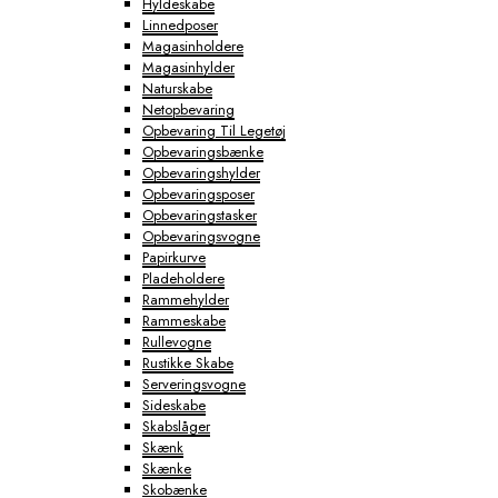
Hyldeskabe
Linnedposer
Magasinholdere
Magasinhylder
Naturskabe
Netopbevaring
Opbevaring Til Legetøj
Opbevaringsbænke
Opbevaringshylder
Opbevaringsposer
Opbevaringstasker
Opbevaringsvogne
Papirkurve
Pladeholdere
Rammehylder
Rammeskabe
Rullevogne
Rustikke Skabe
Serveringsvogne
Sideskabe
Skabslåger
Skænk
Skænke
Skobænke