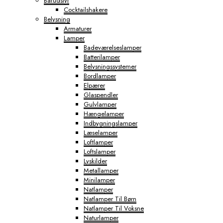
Barudstyr
Cocktailshakere
Belysning
Armaturer
Lamper
Badeværelseslamper
Batterilamper
Belysningssystemer
Bordlamper
Elpærer
Glaspendler
Gulvlamper
Hængelamper
Indbygningslamper
Læselamper
Loftlamper
Loftslamper
Lyskilder
Metallamper
Minilamper
Natlamper
Natlamper Til Børn
Natlamper Til Voksne
Naturlamper