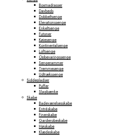
Boxmadrasser
Daybeds
Dobbeltsenge
Elevationssenge
Enkeltsenge
Futoner
Køjesenge
Kontinentalsenge
Loftsenge
Opbevaringssenge
Sengerammer
Tremmesenge
Udtrækssenge
Siddepladser
Puffer
Slagbænke
Skabe
Badeværelsesskabe
Entréskabe
Finerskabe
Garderobeskabe
Højskabe
Klædeskabe