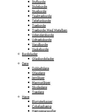
Stofborde
Stoleborde
Stueborde
Teaktræborde
Telefonborde
Træborde
Træborde Med Metalben
Udendørsborde
Udtræksborde
Vandborde
Vaskeborde
Bordplader
Glasbordplader
Døre
Dobbeltdøre
Glasdøre
Jernlåger
Marmorlåger
Skydedøre
Trædøre
Have
Blomsterkasser
Cykelophæng
Hængeparasoller