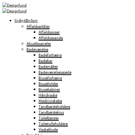
Boligtilbehør
Affaldsartikler
Affaldsposer
Affaldsspande
Akustikpaneler
Badeværelse
Badeforhæng
Badekar
Bademåtter
Badeværelsesspejle
Bruseforhæng
Brusehylder
Brusekabiner
Håndvaske
Medicinskabe
Tandbørsteholdere
Tandbørstekrus
Toiletbørster
Toiletrulleholdere
Vaskeklude