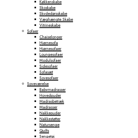
Køkkenskabe
Skoskabe
Skydedørsskabe
Væghængte Skabe
Vitrineskabe
Sofaer
Chaiselonger
Hjørnesofa
Hjørnesofaer
Loungesofaer
Modulsofaer
Sidesofaer
Sofasæt
Sovesofaer
Soveværelse
Babymadrasser
Hovedpuder
Madrasbetræk
Madrasser
Nakkepuder
Nakkestøtter
Natursenge
Quilts
Sengetøj