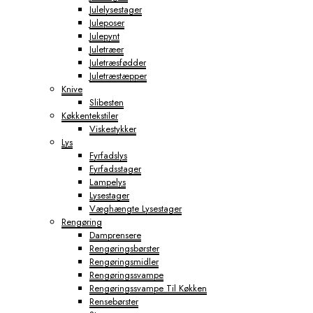
Julelysestager
Juleposer
Julepynt
Juletræer
Juletræsfødder
Juletræstæpper
Knive
Slibesten
Køkkentekstiler
Viskestykker
Lys
Fyrfadslys
Fyrfadsstager
Lampelys
Lysestager
Væghængte Lysestager
Rengøring
Damprensere
Rengøringsbørster
Rengøringsmidler
Rengøringssvampe
Rengøringssvampe Til Køkken
Rensebørster