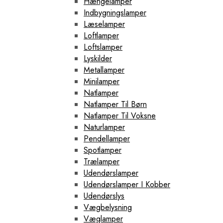
Hængelamper
Indbygningslamper
Læselamper
Loftlamper
Loftslamper
Lyskilder
Metallamper
Minilamper
Natlamper
Natlamper Til Børn
Natlamper Til Voksne
Naturlamper
Pendellamper
Spotlamper
Trælamper
Udendørslamper
Udendørslamper I Kobber
Udendørslys
Vægbelysning
Væglamper