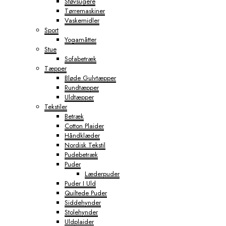
Støvsugere
Tørremaskiner
Vaskemidler
Sport
Yogamåtter
Stue
Sofabetræk
Tæpper
Bløde Gulvtæpper
Rundtæpper
Uldtæpper
Tekstiler
Betræk
Cotton Plaider
Håndklæder
Nordisk Tekstil
Pudebetræk
Puder
Læderpuder
Puder I Uld
Quiltede Puder
Siddehynder
Stolehynder
Uldplaider