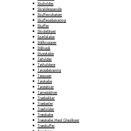
Skohylder
Skraldespande
Skuffeindsatser
Skuffeopbevaring
Skuffer
Skydelåger
Spejlskabe
Stålknopper
Stålvask
Stueskabe
Tehylder
Tøjholdere
Tøjopbevaring
Tøjposer
Tøjskabe
Tøjstativer
Tørrestativer
Træbakker
Træbøjler
Træhylder
Træskabe
Træskabe Med Glaslåger
Træskuffer