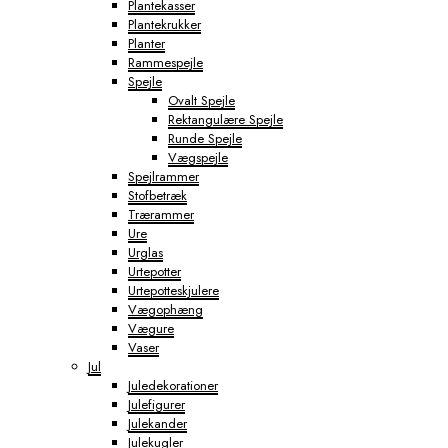
Plantekasser
Plantekrukker
Planter
Rammespejle
Spejle
Ovalt Spejle
Rektangulære Spejle
Runde Spejle
Vægspejle
Spejlrammer
Stofbetræk
Trærammer
Ure
Urglas
Urtepotter
Urtepotteskjulere
Vægophæng
Vægure
Vaser
Jul
Juledekorationer
Julefigurer
Julekander
Julekugler