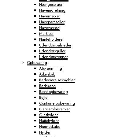
Hængesofaer
Haveindretning
Havemøbler
Haveparasoller
Haveværktøj
Markiser
Planteholdere
Udendørsbålsteder
Udendørsgriller
Udendørstæpper
Opbevaring
Afskærmning
Arkivskab
Badeværelsesmøbler
Badskabe
Bænkopbevaring
Bøjler
Containeropbevaring
Garderobestativer
Glashylder
Hattehylder
Hjørneskabe
Hylder