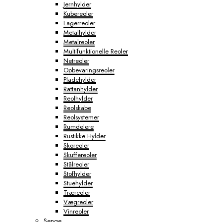
Jernhylder
Kubereoler
Lagerreoler
Metalhylder
Metalreoler
Multifunktionelle Reoler
Netreoler
Opbevaringsreoler
Pladehylder
Rattanhylder
Reolhylder
Reolskabe
Reolsystemer
Rumdelere
Rustikke Hylder
Skoreoler
Skuffereoler
Stålreoler
Stofhylder
Stuehylder
Træreoler
Vægreoler
Vinreoler
Senge