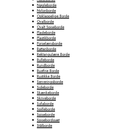
Nøgleborde
Nylonborde
Opklappelige Borde
Ovalborde
Ovalt Spiseborde
Pladeborde
Plastikborde
Porselænsborde
Rattanborde
Rektangulære Borde
Rulleborde
Rundborde
Rustfrie Borde
Rustikke Borde
Serveringsborde
Sideborde
Skænkeborde
Skriveborde
Sofaborde
Spilleborde
Spiseborde
Spisebordssæt
Stålborde