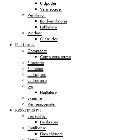
Uldpuder
Varmepuder
Ventilation
Bordventilatorer
Luftkølere
Vinduer
Glasruder
Elektronik
Computere
Computerskærme
Elmotorer
Eltilbehør
Luftfugtere
Luftrensere
Lyd
Højttalere
Skærme
Varmeapparater
Køkkenudstyr
Bageudstyr
Dejskraber
Bartilbehør
Flaskeåbnere
Bestik