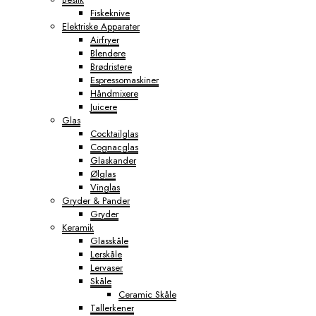
Fiskeknive
Elektriske Apparater
Airfryer
Blendere
Brødristere
Espressomaskiner
Håndmixere
Juicere
Glas
Cocktailglas
Cognacglas
Glaskander
Ølglas
Vinglas
Gryder & Pander
Gryder
Keramik
Glasskåle
Lerskåle
Lervaser
Skåle
Ceramic Skåle
Tallerkener