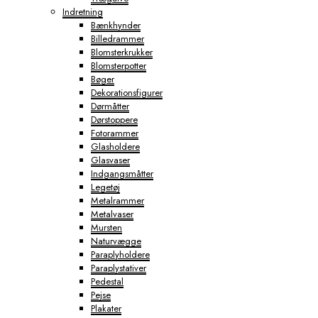
Indretning
Bænkhynder
Billedrammer
Blomsterkrukker
Blomsterpotter
Bøger
Dekorationsfigurer
Dørmåtter
Dørstoppere
Fotorammer
Glasholdere
Glasvaser
Indgangsmåtter
Legetøj
Metalrammer
Metalvaser
Mursten
Naturvægge
Paraplyholdere
Paraplystativer
Pedestal
Pejse
Plakater