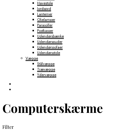
Havestole
Jordspyd
Lanterner
Olielamper
Parasoller
Postkasser
Udendørsbænke
Udendørspuder
Udendørssofaer
Udendørsstole
Vægge
Stålvægge
Trævægge
Ydervægge
Computerskærme
Filter