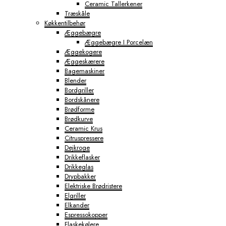
Ceramic Tallerkener
Træskåle
Køkkentilbehør
Æggebægre
Æggebægre I Porcelæn
Æggekogere
Æggeskærere
Bagemaskiner
Blender
Bordgriller
Bordskånere
Brødforme
Brødkurve
Ceramic Krus
Citruspressere
Dejkroge
Drikkeflasker
Drikkeglas
Drypbakker
Elektriske Brødristere
Elgriller
Elkander
Espressokopper
Flaskekølere