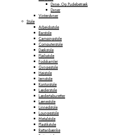
Dyne- Og Pudebetræk
Dyner
Vinterdyner
Stole
Arbejdsstole
Barstole
Campingstole
Computerstole
Dækstole
Fløjlsstole
Fodskamler
Gyngestole
Højstole
Jernstole
Kontorstole
Læderstole
Lædertaburetter
Lænestole
Linnedstole
Loungestole
Metalstole
Plastikstole
Rattanbænke