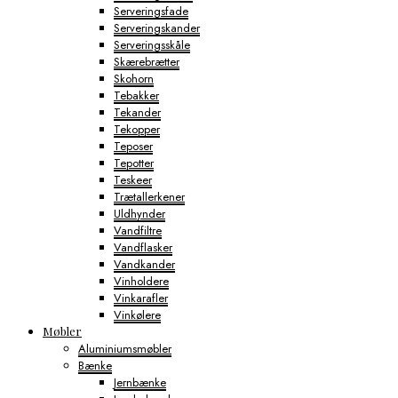
Serveringsfade
Serveringskander
Serveringsskåle
Skærebrætter
Skohorn
Tebakker
Tekander
Tekopper
Teposer
Tepotter
Teskeer
Trætallerkener
Uldhynder
Vandfiltre
Vandflasker
Vandkander
Vinholdere
Vinkarafler
Vinkølere
Møbler
Aluminiumsmøbler
Bænke
Jernbænke