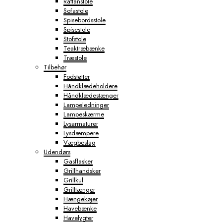
Rattanstole
Sofastole
Spisebordsstole
Spisestole
Stofstole
Teaktræbænke
Træstole
Tilbehør
Fodstøtter
Håndklædeholdere
Håndklædestænger
Lampeledninger
Lampeskærme
Lysarmaturer
Lysdæmpere
Vægbeslag
Udendørs
Gasflasker
Grillhandsker
Grillkul
Grilltænger
Hængekøjer
Havebænke
Havelygter