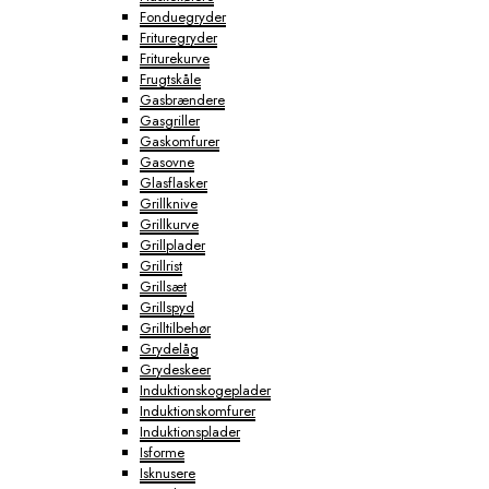
Fonduegryder
Frituregryder
Friturekurve
Frugtskåle
Gasbrændere
Gasgriller
Gaskomfurer
Gasovne
Glasflasker
Grillknive
Grillkurve
Grillplader
Grillrist
Grillsæt
Grillspyd
Grilltilbehør
Grydelåg
Grydeskeer
Induktionskogeplader
Induktionskomfurer
Induktionsplader
Isforme
Isknusere