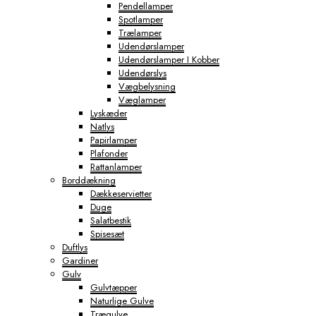
Pendellamper
Spotlamper
Trælamper
Udendørslamper
Udendørslamper I Kobber
Udendørslys
Vægbelysning
Væglamper
Lyskæder
Natlys
Papirlamper
Plafonder
Rattanlamper
Borddækning
Dækkeservietter
Duge
Salatbestik
Spisesæt
Duftlys
Gardiner
Gulv
Gulvtæpper
Naturlige Gulve
Trægulve