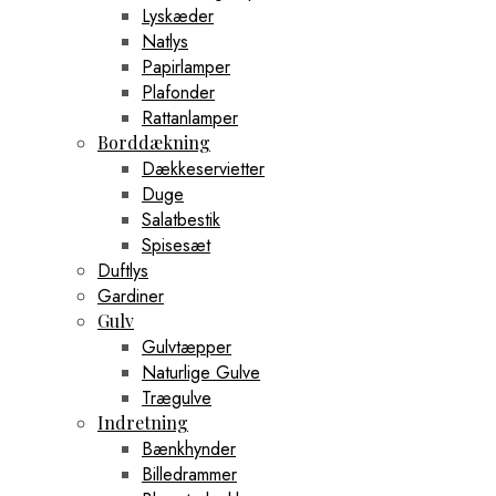
Lyskæder
Natlys
Papirlamper
Plafonder
Rattanlamper
Borddækning
Dækkeservietter
Duge
Salatbestik
Spisesæt
Duftlys
Gardiner
Gulv
Gulvtæpper
Naturlige Gulve
Trægulve
Indretning
Bænkhynder
Billedrammer