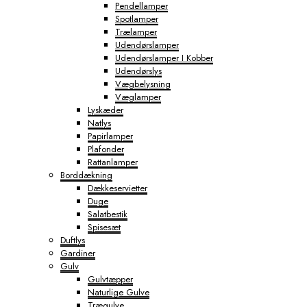
Pendellamper
Spotlamper
Trælamper
Udendørslamper
Udendørslamper I Kobber
Udendørslys
Vægbelysning
Væglamper
Lyskæder
Natlys
Papirlamper
Plafonder
Rattanlamper
Borddækning
Dækkeservietter
Duge
Salatbestik
Spisesæt
Duftlys
Gardiner
Gulv
Gulvtæpper
Naturlige Gulve
Trægulve