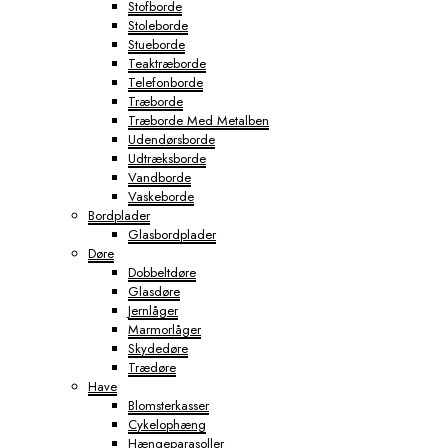
Stofborde
Stoleborde
Stueborde
Teaktræborde
Telefonborde
Træborde
Træborde Med Metalben
Udendørsborde
Udtræksborde
Vandborde
Vaskeborde
Bordplader
Glasbordplader
Døre
Dobbeltdøre
Glasdøre
Jernlåger
Marmorlåger
Skydedøre
Trædøre
Have
Blomsterkasser
Cykelophæng
Hængeparasoller