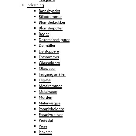
Indretning
Bænkhynder
Billedrammer
Blomsterkrukker
Blomsterpotter
Bøger
Dekorationsfigurer
Dørmåtter
Dørstoppere
Fotorammer
Glasholdere
Glasvaser
Indgangsmåtter
Legetøj
Metalrammer
Metalvaser
Mursten
Naturvægge
Paraplyholdere
Paraplystativer
Pedestal
Pejse
Plakater