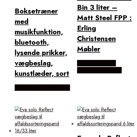
Bin 3 liter –
Boksetræner
Matt Steel FPP :
med
Erling
musikfunktion,
Christensen
bluetooth,
Møbler
lysende prikker,
vægbeslag,
Købes Hos Erling
Christensen Møbler
kunstlæder, sort
Købes Hos Lammeuld.dk