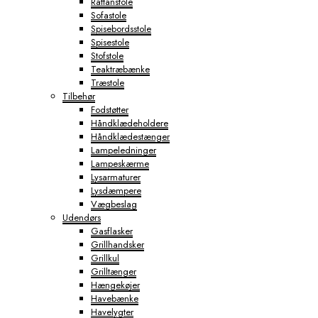
Rattanstole
Sofastole
Spisebordsstole
Spisestole
Stofstole
Teaktræbænke
Træstole
Tilbehør
Fodstøtter
Håndklædeholdere
Håndklædestænger
Lampeledninger
Lampeskærme
Lysarmaturer
Lysdæmpere
Vægbeslag
Udendørs
Gasflasker
Grillhandsker
Grillkul
Grilltænger
Hængekøjer
Havebænke
Havelygter