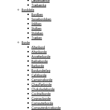
Læderbænke
Træbænke
Borddele
Bordben
Spisebordsben
Stålben
Stolben
Stoleben
Træben
Borde
Altanbord
Altanborde
Anretterborde
Bakkeborde
Barborde
Bordunderlag
Caféborde
Campingborde
Chaufførborde
Chokoladeborde
Cocktailborde
Cognacborde
Computerborde
Computerskriveborde