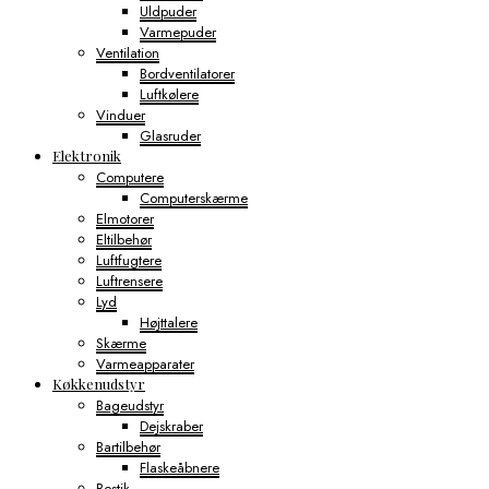
Uldpuder
Varmepuder
Ventilation
Bordventilatorer
Luftkølere
Vinduer
Glasruder
Elektronik
Computere
Computerskærme
Elmotorer
Eltilbehør
Luftfugtere
Luftrensere
Lyd
Højttalere
Skærme
Varmeapparater
Køkkenudstyr
Bageudstyr
Dejskraber
Bartilbehør
Flaskeåbnere
Bestik