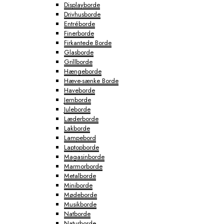
Displayborde
Drivhusborde
Entréborde
Finerborde
Firkantede Borde
Glasborde
Grillborde
Hængeborde
Hæve-sænke Borde
Haveborde
Jernborde
Juleborde
Læderborde
Lakborde
Lampebord
Laptopborde
Magasinborde
Marmorborde
Metalborde
Miniborde
Mødeborde
Musikborde
Natborde
Naturborde