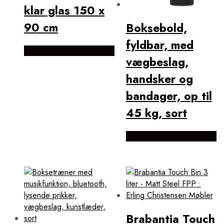
klar glas 150 x
90 cm
Boksebold,
fyldbar, med
Købes Hos Lammeuld.dk
vægbeslag,
handsker og
bandager, op til
45 kg, sort
Købes Hos Lammeuld.dk
Brabantia Touch