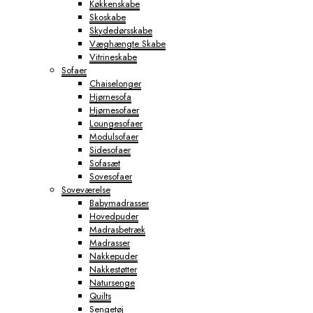
Køkkenskabe
Skoskabe
Skydedørsskabe
Væghængte Skabe
Vitrineskabe
Sofaer
Chaiselonger
Hjørnesofa
Hjørnesofaer
Loungesofaer
Modulsofaer
Sidesofaer
Sofasæt
Sovesofaer
Soveværelse
Babymadrasser
Hovedpuder
Madrasbetræk
Madrasser
Nakkepuder
Nakkestøtter
Natursenge
Quilts
Sengetøj