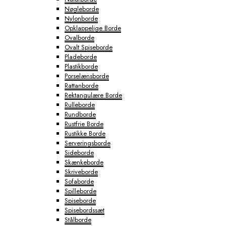
Nøgleborde
Nylonborde
Opklappelige Borde
Ovalborde
Ovalt Spiseborde
Pladeborde
Plastikborde
Porselænsborde
Rattanborde
Rektangulære Borde
Rulleborde
Rundborde
Rustfrie Borde
Rustikke Borde
Serveringsborde
Sideborde
Skænkeborde
Skriveborde
Sofaborde
Spilleborde
Spiseborde
Spisebordssæt
Stålborde