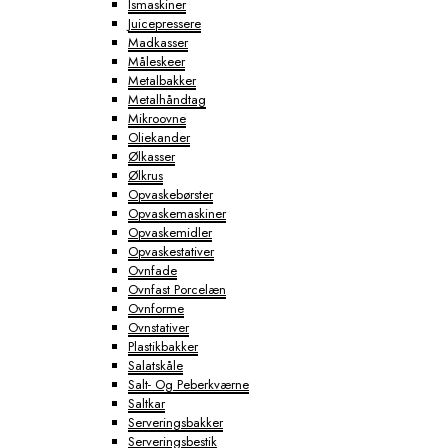
Ismaskiner
Juicepressere
Madkasser
Måleskeer
Metalbakker
Metalhåndtag
Mikroovne
Oliekander
Ølkasser
Ølkrus
Opvaskebørster
Opvaskemaskiner
Opvaskemidler
Opvaskestativer
Ovnfade
Ovnfast Porcelæn
Ovnforme
Ovnstativer
Plastikbakker
Salatskåle
Salt- Og Peberkværne
Saltkar
Serveringsbakker
Serveringsbestik