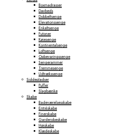
Boxmadrasser
Daybeds
Dobbeltsenge
Elevationssenge
Enkeltsenge
Futoner
Køjesenge
Kontinentalsenge
Loftsenge
Opbevaringssenge
Sengerammer
Tremmesenge
Udtrækssenge
Siddepladser
Puffer
Slagbænke
Skabe
Badeværelsesskabe
Entréskabe
Finerskabe
Garderobeskabe
Højskabe
Klædeskabe