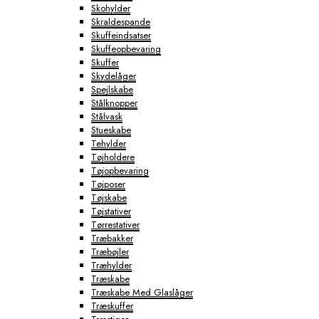
Skohylder
Skraldespande
Skuffeindsatser
Skuffeopbevaring
Skuffer
Skydelåger
Spejlskabe
Stålknopper
Stålvask
Stueskabe
Tehylder
Tøjholdere
Tøjopbevaring
Tøjposer
Tøjskabe
Tøjstativer
Tørrestativer
Træbakker
Træbøjler
Træhylder
Træskabe
Træskabe Med Glaslåger
Træskuffer