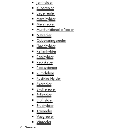
Jernhylder
Kubereoler
Lagerreoler
Metalhylder
Metalreoler
Multifunktionelle Reoler
Netreoler
Opbevaringsreoler
Pladehylder
Rattanhylder
Reolhylder
Reolskabe
Reolsystemer
Rumdelere
Rustikke Hylder
Skoreoler
Skuffereoler
Stålreoler
Stofhylder
Stuehylder
Træreoler
Vægreoler
Vinreoler
Senge