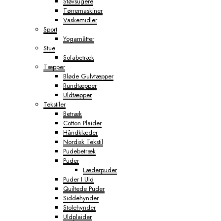
Støvsugere
Tørremaskiner
Vaskemidler
Sport
Yogamåtter
Stue
Sofabetræk
Tæpper
Bløde Gulvtæpper
Rundtæpper
Uldtæpper
Tekstiler
Betræk
Cotton Plaider
Håndklæder
Nordisk Tekstil
Pudebetræk
Puder
Læderpuder
Puder I Uld
Quiltede Puder
Siddehynder
Stolehynder
Uldplaider