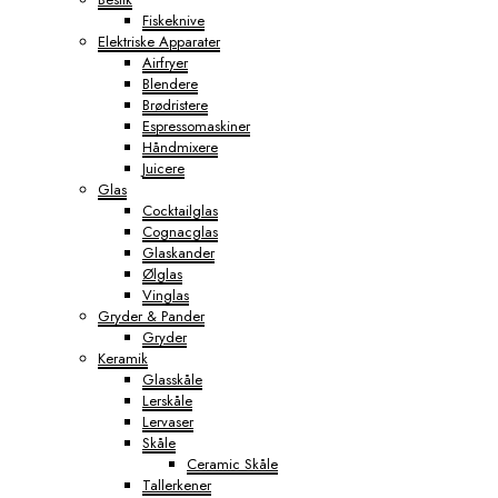
Fiskeknive
Elektriske Apparater
Airfryer
Blendere
Brødristere
Espressomaskiner
Håndmixere
Juicere
Glas
Cocktailglas
Cognacglas
Glaskander
Ølglas
Vinglas
Gryder & Pander
Gryder
Keramik
Glasskåle
Lerskåle
Lervaser
Skåle
Ceramic Skåle
Tallerkener