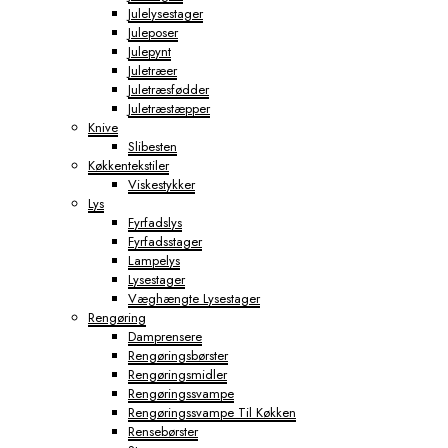
Julelysestager
Juleposer
Julepynt
Juletræer
Juletræsfødder
Juletræstæpper
Knive
Slibesten
Køkkentekstiler
Viskestykker
Lys
Fyrfadslys
Fyrfadsstager
Lampelys
Lysestager
Væghængte Lysestager
Rengøring
Damprensere
Rengøringsbørster
Rengøringsmidler
Rengøringssvampe
Rengøringssvampe Til Køkken
Rensebørster