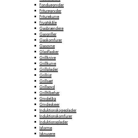
Fonduegryder
Frituregryder
Friturekurve
Frugtskåle
Gasbrændere
Gasgriller
Gaskomfurer
Gasovne
Glasflasker
Grillknive
Grillkurve
Grillplader
Grillrist
Grillsæt
Grillspyd
Grilltilbehør
Grydelåg
Grydeskeer
Induktionskogeplader
Induktionskomfurer
Induktionsplader
Isforme
Isknusere