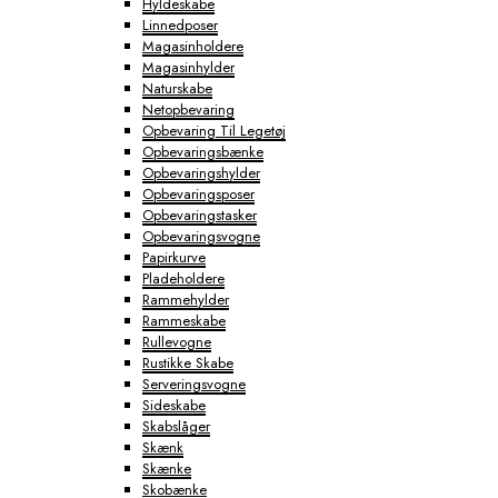
Hyldeskabe
Linnedposer
Magasinholdere
Magasinhylder
Naturskabe
Netopbevaring
Opbevaring Til Legetøj
Opbevaringsbænke
Opbevaringshylder
Opbevaringsposer
Opbevaringstasker
Opbevaringsvogne
Papirkurve
Pladeholdere
Rammehylder
Rammeskabe
Rullevogne
Rustikke Skabe
Serveringsvogne
Sideskabe
Skabslåger
Skænk
Skænke
Skobænke