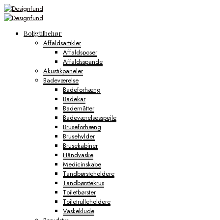
Boligtilbehør
Affaldsartikler
Affaldsposer
Affaldsspande
Akustikpaneler
Badeværelse
Badeforhæng
Badekar
Bademåtter
Badeværelsesspejle
Bruseforhæng
Brusehylder
Brusekabiner
Håndvaske
Medicinskabe
Tandbørsteholdere
Tandbørstekrus
Toiletbørster
Toiletrulleholdere
Vaskeklude