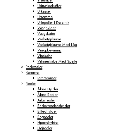
Træstiger
Udtræksskuffer
Urkasser
Urremme
Urtepotter I Keramik
Væghylder
Vægskabe
Vasketøjskurve
Vasketøjskurve Med Låg
Vinopbevaring
Vinskabe
Vitrineskabe Med Spejle
Pedestaler
Rammer
Jernrammer
Reoler
Åbne Hylder
Åbne Reoler
Arkivreoler
Badeværelseshylder
Billedhylder
Bogreoler
Hjørnehylder
Højreoler