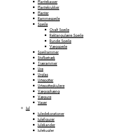
Plantekasser
Plantekrukker
Planter
Rammespejle
Spejle
Ovalt Spejle
Rektangulære Spejle
Runde Spejle
Vægspejle
Spejlrammer
Stofbetræk
Trærammer
Ure
Urglas
Urtepotter
Urtepotteskjulere
Vægophæng
Vægure
Vaser
Jul
Juledekorationer
Julefigurer
Julekander
Julekugler