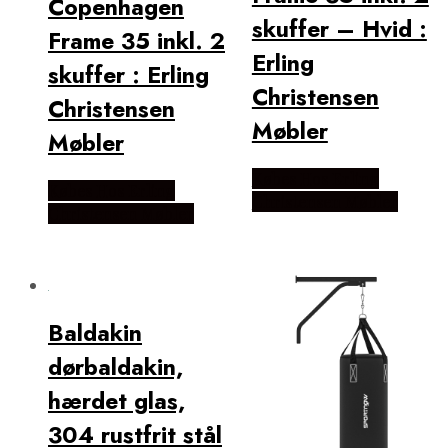
Copenhagen
skuffer – Hvid :
Frame 35 inkl. 2
Erling
skuffer : Erling
Christensen
Christensen
Møbler
Møbler
Købes Hos Erling
Købes Hos Erling
Christensen Møbler
Christensen Møbler
Baldakin
dørbaldakin,
hærdet glas,
304 rustfrit stål