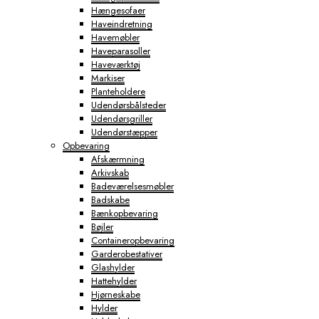
Hængesofaer
Haveindretning
Havemøbler
Haveparasoller
Haveværktøj
Markiser
Planteholdere
Udendørsbålsteder
Udendørsgriller
Udendørstæpper
Opbevaring
Afskærmning
Arkivskab
Badeværelsesmøbler
Badskabe
Bænkopbevaring
Bøjler
Containeropbevaring
Garderobestativer
Glashylder
Hattehylder
Hjørneskabe
Hylder