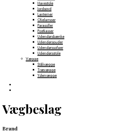
Havestole
Jordspyd
Lanterner
Olielamper
Parasoller
Postkasser
Udendørsbænke
Udendørspuder
Udendørssofaer
Udendørsstole
Vægge
Stålvægge
Trævægge
Ydervægge
Vægbeslag
Brand