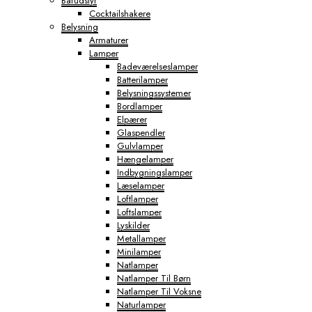
Barudstyr
Cocktailshakere
Belysning
Armaturer
Lamper
Badeværelseslamper
Batterilamper
Belysningssystemer
Bordlamper
Elpærer
Glaspendler
Gulvlamper
Hængelamper
Indbygningslamper
Læselamper
Loftlamper
Loftslamper
Lyskilder
Metallamper
Minilamper
Natlamper
Natlamper Til Børn
Natlamper Til Voksne
Naturlamper