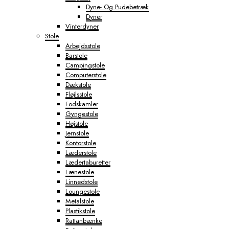
Dyne- Og Pudebetræk
Dyner
Vinterdyner
Stole
Arbejdsstole
Barstole
Campingstole
Computerstole
Dækstole
Fløjlsstole
Fodskamler
Gyngestole
Højstole
Jernstole
Kontorstole
Læderstole
Lædertaburetter
Lænestole
Linnedstole
Loungestole
Metalstole
Plastikstole
Rattanbænke