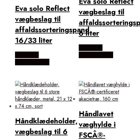
Eva solo Reflect
Eva solo Reflect
vægbeslag til
vægbeslag til
affaldssorterings
affaldssorteringspand
6 liter
16/33 liter
Købes Hos
Købes Hos
KitchenOne.dk
KitchenOne.dk
Håndlavet
Håndklædeholder,
væghylde i
vægbeslag til 6
FSCÂ®-