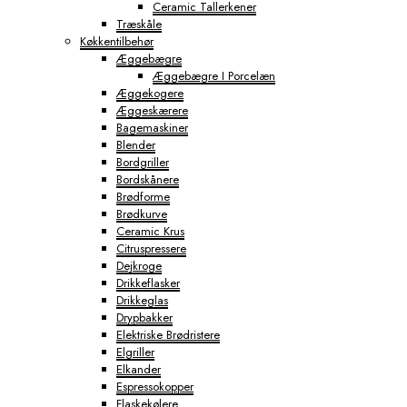
Ceramic Tallerkener
Træskåle
Køkkentilbehør
Æggebægre
Æggebægre I Porcelæn
Æggekogere
Æggeskærere
Bagemaskiner
Blender
Bordgriller
Bordskånere
Brødforme
Brødkurve
Ceramic Krus
Citruspressere
Dejkroge
Drikkeflasker
Drikkeglas
Drypbakker
Elektriske Brødristere
Elgriller
Elkander
Espressokopper
Flaskekølere