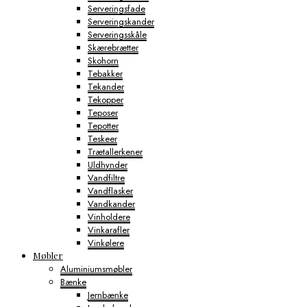
Serveringsfade
Serveringskander
Serveringsskåle
Skærebrætter
Skohorn
Tebakker
Tekander
Tekopper
Teposer
Tepotter
Teskeer
Trætallerkener
Uldhynder
Vandfiltre
Vandflasker
Vandkander
Vinholdere
Vinkarafler
Vinkølere
Møbler
Aluminiumsmøbler
Bænke
Jernbænke