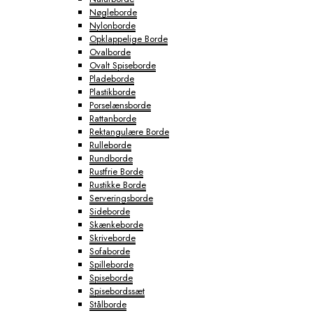
Nøgleborde
Nylonborde
Opklappelige Borde
Ovalborde
Ovalt Spiseborde
Pladeborde
Plastikborde
Porselænsborde
Rattanborde
Rektangulære Borde
Rulleborde
Rundborde
Rustfrie Borde
Rustikke Borde
Serveringsborde
Sideborde
Skænkeborde
Skriveborde
Sofaborde
Spilleborde
Spiseborde
Spisebordssæt
Stålborde