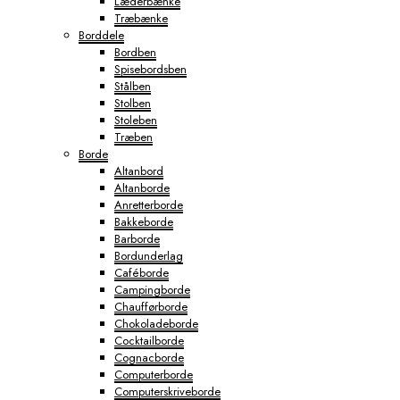
Læderbænke
Træbænke
Borddele
Bordben
Spisebordsben
Stålben
Stolben
Stoleben
Træben
Borde
Altanbord
Altanborde
Anretterborde
Bakkeborde
Barborde
Bordunderlag
Caféborde
Campingborde
Chaufførborde
Chokoladeborde
Cocktailborde
Cognacborde
Computerborde
Computerskriveborde