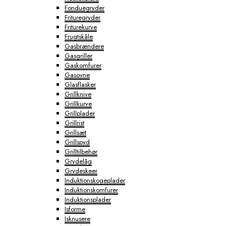
Fonduegryder
Frituregryder
Friturekurve
Frugtskåle
Gasbrændere
Gasgriller
Gaskomfurer
Gasovne
Glasflasker
Grillknive
Grillkurve
Grillplader
Grillrist
Grillsæt
Grillspyd
Grilltilbehør
Grydelåg
Grydeskeer
Induktionskogeplader
Induktionskomfurer
Induktionsplader
Isforme
Isknusere