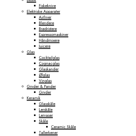
Fiskeknive
Elektriske Apparater
Airfryer
Blendere
Brødristere
Espressomaskiner
Håndmixere
Juicere
Glas
Cocktailglas
Cognacglas
Glaskander
Ølglas
Vinglas
Gryder & Pander
Gryder
Keramik
Glasskåle
Lerskåle
Lervaser
Skåle
Ceramic Skåle
Tallerkener