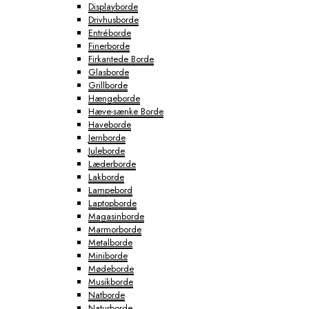
Displayborde
Drivhusborde
Entréborde
Finerborde
Firkantede Borde
Glasborde
Grillborde
Hængeborde
Hæve-sænke Borde
Haveborde
Jernborde
Juleborde
Læderborde
Lakborde
Lampebord
Laptopborde
Magasinborde
Marmorborde
Metalborde
Miniborde
Mødeborde
Musikborde
Natborde
Naturborde