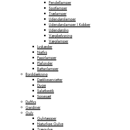
Pendellamper
Spotlamper
Trælamper
Udendørslamper
Udendørslamper I Kobber
Udendørslys
Vægbelysning
Væglamper
Lyskæder
Natlys
Papirlamper
Plafonder
Rattanlamper
Borddækning
Dækkeservietter
Duge
Salatbestik
Spisesæt
Duftlys
Gardiner
Gulv
Gulvtæpper
Naturlige Gulve
Trægulve