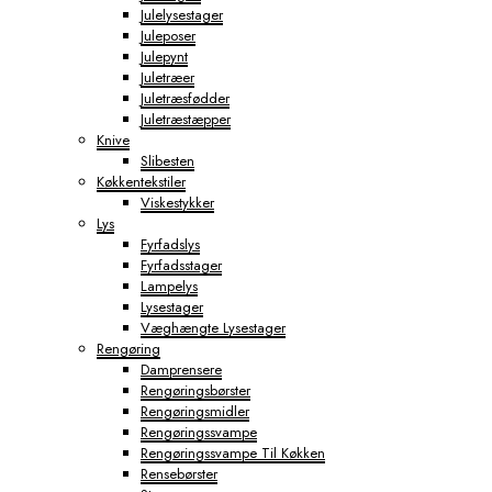
Julelysestager
Juleposer
Julepynt
Juletræer
Juletræsfødder
Juletræstæpper
Knive
Slibesten
Køkkentekstiler
Viskestykker
Lys
Fyrfadslys
Fyrfadsstager
Lampelys
Lysestager
Væghængte Lysestager
Rengøring
Damprensere
Rengøringsbørster
Rengøringsmidler
Rengøringssvampe
Rengøringssvampe Til Køkken
Rensebørster