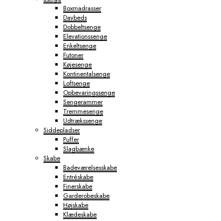
Boxmadrasser
Daybeds
Dobbeltsenge
Elevationssenge
Enkeltsenge
Futoner
Køjesenge
Kontinentalsenge
Loftsenge
Opbevaringssenge
Sengerammer
Tremmesenge
Udtrækssenge
Siddepladser
Puffer
Slagbænke
Skabe
Badeværelsesskabe
Entréskabe
Finerskabe
Garderobeskabe
Højskabe
Klædeskabe