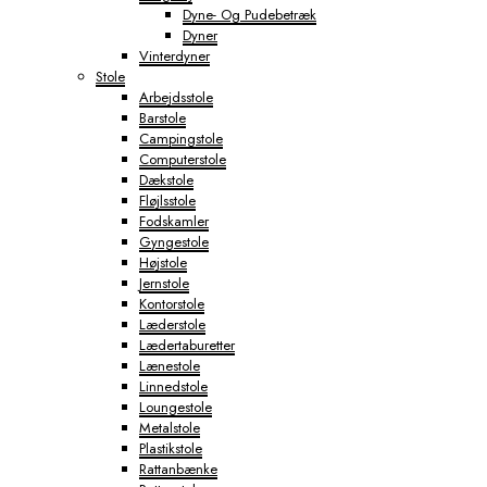
Dyne- Og Pudebetræk
Dyner
Vinterdyner
Stole
Arbejdsstole
Barstole
Campingstole
Computerstole
Dækstole
Fløjlsstole
Fodskamler
Gyngestole
Højstole
Jernstole
Kontorstole
Læderstole
Lædertaburetter
Lænestole
Linnedstole
Loungestole
Metalstole
Plastikstole
Rattanbænke