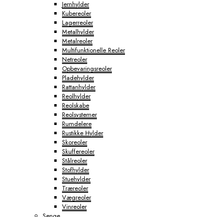
Jernhylder
Kubereoler
Lagerreoler
Metalhylder
Metalreoler
Multifunktionelle Reoler
Netreoler
Opbevaringsreoler
Pladehylder
Rattanhylder
Reolhylder
Reolskabe
Reolsystemer
Rumdelere
Rustikke Hylder
Skoreoler
Skuffereoler
Stålreoler
Stofhylder
Stuehylder
Træreoler
Vægreoler
Vinreoler
Senge