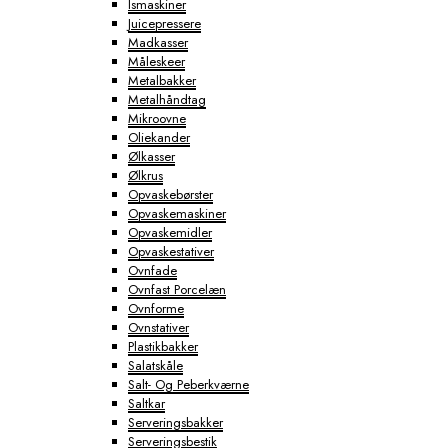
Ismaskiner
Juicepressere
Madkasser
Måleskeer
Metalbakker
Metalhåndtag
Mikroovne
Oliekander
Ølkasser
Ølkrus
Opvaskebørster
Opvaskemaskiner
Opvaskemidler
Opvaskestativer
Ovnfade
Ovnfast Porcelæn
Ovnforme
Ovnstativer
Plastikbakker
Salatskåle
Salt- Og Peberkværne
Saltkar
Serveringsbakker
Serveringsbestik