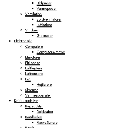
Uldpuder
Varmepuder
Ventilation
Bordventilatorer
Luftkølere
Vinduer
Glasruder
Elektronik
Computere
Computerskærme
Elmotorer
Eltilbehør
Luftfugtere
Luftrensere
Lyd
Højttalere
Skærme
Varmeapparater
Køkkenudstyr
Bageudstyr
Dejskraber
Bartilbehør
Flaskeåbnere
Bestik