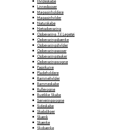
Hyldeskabe
Linnedposer
Magasinholdere
Magasinhylder
Naturskabe
Netopbevaring
Opbevaring Til Legetøj
Opbevaringsbænke
Opbevaringshylder
Opbevaringsposer
Opbevaringstasker
Opbevaringsvogne
Papirkurve
Pladeholdere
Rammehylder
Rammeskabe
Rullevogne
Rustikke Skabe
Serveringsvogne
Sideskabe
Skabslåger
Skænk
Skænke
Skobænke