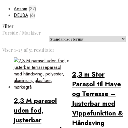
Aosom
(37)
DEUBA
(6)
Filter
Forside
/
Markiser
Viser 1–25 af 51 resultater
2,3 m Stor
Parasol til Have
og Terrasse –
2,3 M parasol
Justerbar med
uden fod,
Vippefunktion &
justerbar
Håndsving