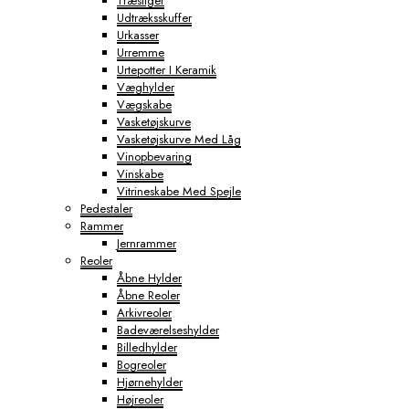
Træstiger
Udtræksskuffer
Urkasser
Urremme
Urtepotter I Keramik
Væghylder
Vægskabe
Vasketøjskurve
Vasketøjskurve Med Låg
Vinopbevaring
Vinskabe
Vitrineskabe Med Spejle
Pedestaler
Rammer
Jernrammer
Reoler
Åbne Hylder
Åbne Reoler
Arkivreoler
Badeværelseshylder
Billedhylder
Bogreoler
Hjørnehylder
Højreoler