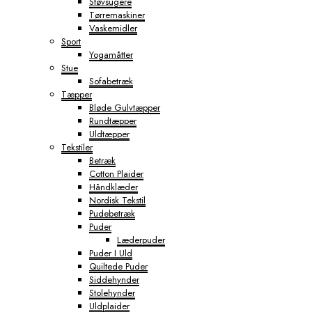
Støvsugere
Tørremaskiner
Vaskemidler
Sport
Yogamåtter
Stue
Sofabetræk
Tæpper
Bløde Gulvtæpper
Rundtæpper
Uldtæpper
Tekstiler
Betræk
Cotton Plaider
Håndklæder
Nordisk Tekstil
Pudebetræk
Puder
Læderpuder
Puder I Uld
Quiltede Puder
Siddehynder
Stolehynder
Uldplaider