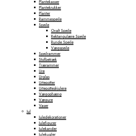
Plantekasser
Plantekrukker
Planter
Rammespejle
Spejle
Ovalt Spejle
Rektangulære Spejle
Runde Spejle
Vægspejle
Spejlrammer
Stofbetræk
Trærammer
Ure
Urglas
Urtepotter
Urtepotteskjulere
Vægophæng
Vægure
Vaser
Jul
Juledekorationer
Julefigurer
Julekander
Julekugler