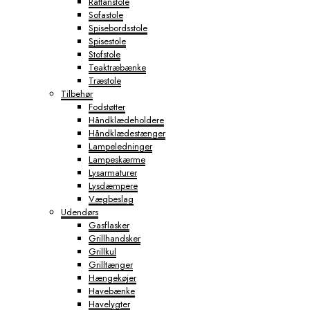
Rattanstole
Sofastole
Spisebordsstole
Spisestole
Stofstole
Teaktræbænke
Træstole
Tilbehør
Fodstøtter
Håndklædeholdere
Håndklædestænger
Lampeledninger
Lampeskærme
Lysarmaturer
Lysdæmpere
Vægbeslag
Udendørs
Gasflasker
Grillhandsker
Grillkul
Grilltænger
Hængekøjer
Havebænke
Havelygter