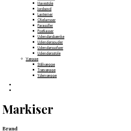
Havestole
Jordspyd
Lanterner
Olielamper
Parasoller
Postkasser
Udendørsbænke
Udendørspuder
Udendørssofaer
Udendørsstole
Vægge
Stålvægge
Trævægge
Ydervægge
Markiser
Brand