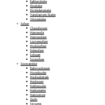
Køkkenskabe
Skoskabe
Skydedørsskabe
Væghængte Skabe
Vitrineskabe
Sofaer
Chaiselonger
Hjørnesofa
Hjørnesofaer
Loungesofaer
Modulsofaer
Sidesofaer
Sofasæt
Sovesofaer
Soveværelse
Babymadrasser
Hovedpuder
Madrasbetræk
Madrasser
Nakkepuder
Nakkestøtter
Natursenge
Quilts
Sengetøj