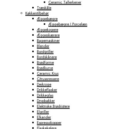
Ceramic Tallerkener
Træskåle
Køkkentilbehør
Æggebægre
Æggebægre I Porcelæn
Æggekogere
Æggeskærere
Bagemaskiner
Blender
Bordgriller
Bordskånere
Brødforme
Brødkurve
Ceramic Krus
Citruspressere
Dejkroge
Drikkeflasker
Drikkeglas
Drypbakker
Elektriske Brødristere
Elgriller
Elkander
Espressokopper
Flaskekølere