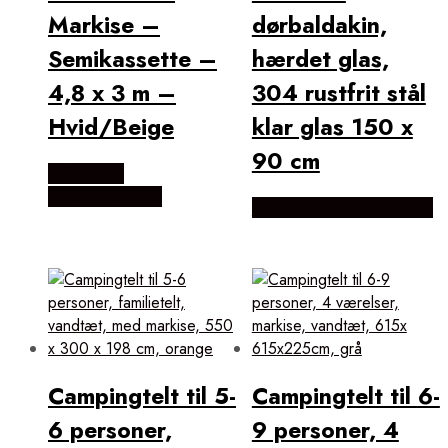
Markise –
dørbaldakin,
Semikassette –
hærdet glas,
4,8 x 3 m –
304 rustfrit stål
Hvid/Beige
klar glas 150 x
90 cm
Købes Hos
Havemøbelland
Købes Hos Lammeuld.dk
Campingtelt til 5-
Campingtelt til 6-
6 personer,
9 personer, 4