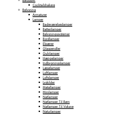
Barudstyr
Cocktailshakere
Belysning
Armaturer
Lamper
Badeværelseslamper
Batterilamper
Belysningssystemer
Bordlamper
Elpærer
Glaspendler
Gulvlamper
Hængelamper
Indbygningslamper
Læselamper
Loftlamper
Loftslamper
Lyskilder
Metallamper
Minilamper
Natlamper
Natlamper Til Børn
Natlamper Til Voksne
Naturlamper