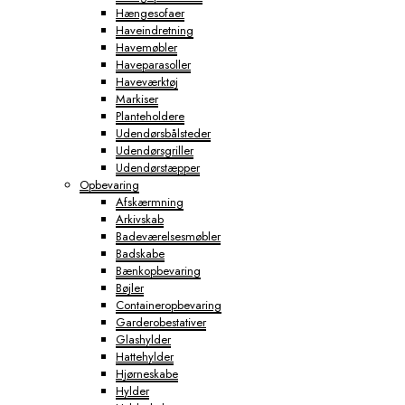
Hængesofaer
Haveindretning
Havemøbler
Haveparasoller
Haveværktøj
Markiser
Planteholdere
Udendørsbålsteder
Udendørsgriller
Udendørstæpper
Opbevaring
Afskærmning
Arkivskab
Badeværelsesmøbler
Badskabe
Bænkopbevaring
Bøjler
Containeropbevaring
Garderobestativer
Glashylder
Hattehylder
Hjørneskabe
Hylder