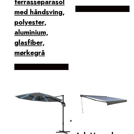
terrasseparasol
Købes Hos Lammeuld.dk
med håndsving,
polyester,
aluminium,
glasfiber,
mørkegrå
Købes Hos Lammeuld.dk