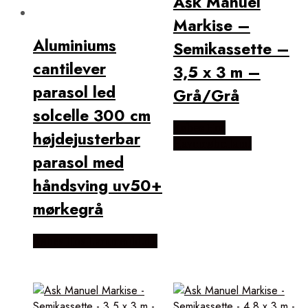
Ask Manuel
Markise –
Aluminiums
Semikassette –
cantilever
3,5 x 3 m –
parasol led
Grå/Grå
solcelle 300 cm
Købes Hos
højdejusterbar
Havemøbelland
parasol med
håndsving uv50+
mørkegrå
Købes Hos Lammeuld.dk