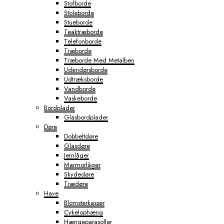
Stofborde
Stoleborde
Stueborde
Teaktræborde
Telefonborde
Træborde
Træborde Med Metalben
Udendørsborde
Udtræksborde
Vandborde
Vaskeborde
Bordplader
Glasbordplader
Døre
Dobbeltdøre
Glasdøre
Jernlåger
Marmorlåger
Skydedøre
Trædøre
Have
Blomsterkasser
Cykelophæng
Hængeparasoller