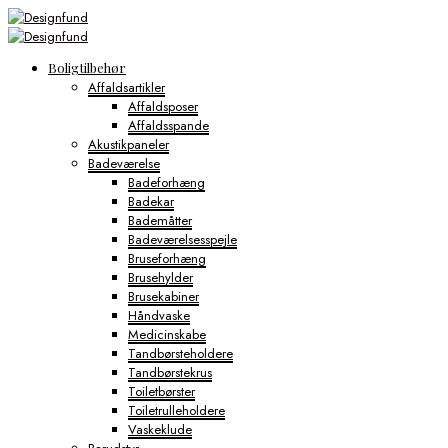
Boligtilbehør
Affaldsartikler
Affaldsposer
Affaldsspande
Akustikpaneler
Badeværelse
Badeforhæng
Badekar
Bademåtter
Badeværelsesspejle
Bruseforhæng
Brusehylder
Brusekabiner
Håndvaske
Medicinskabe
Tandbørsteholdere
Tandbørstekrus
Toiletbørster
Toiletrulleholdere
Vaskeklude