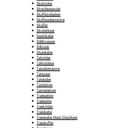
Skohylder
Skraldespande
Skuffeindsatser
Skuffeopbevaring
Skuffer
Skydelåger
Spejlskabe
Stålknopper
Stålvask
Stueskabe
Tehylder
Tøjholdere
Tøjopbevaring
Tøjposer
Tøjskabe
Tøjstativer
Tørrestativer
Træbakker
Træbøjler
Træhylder
Træskabe
Træskabe Med Glaslåger
Træskuffer