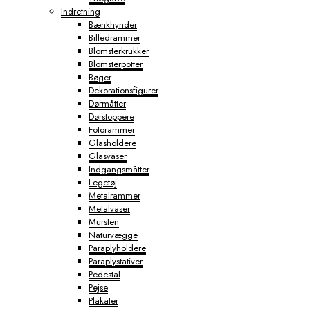
Indretning
Bænkhynder
Billedrammer
Blomsterkrukker
Blomsterpotter
Bøger
Dekorationsfigurer
Dørmåtter
Dørstoppere
Fotorammer
Glasholdere
Glasvaser
Indgangsmåtter
Legetøj
Metalrammer
Metalvaser
Mursten
Naturvægge
Paraplyholdere
Paraplystativer
Pedestal
Pejse
Plakater