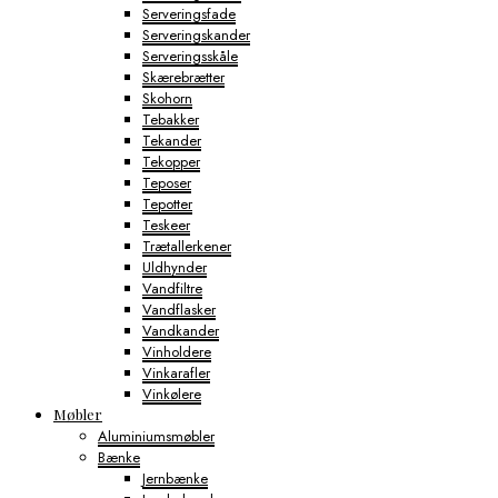
Serveringsfade
Serveringskander
Serveringsskåle
Skærebrætter
Skohorn
Tebakker
Tekander
Tekopper
Teposer
Tepotter
Teskeer
Trætallerkener
Uldhynder
Vandfiltre
Vandflasker
Vandkander
Vinholdere
Vinkarafler
Vinkølere
Møbler
Aluminiumsmøbler
Bænke
Jernbænke