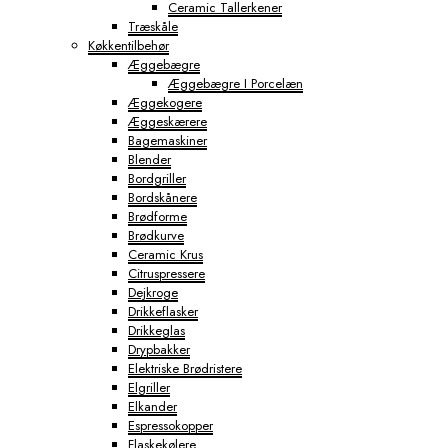
Ceramic Tallerkener
Træskåle
Køkkentilbehør
Æggebægre
Æggebægre I Porcelæn
Æggekogere
Æggeskærere
Bagemaskiner
Blender
Bordgriller
Bordskånere
Brødforme
Brødkurve
Ceramic Krus
Citruspressere
Dejkroge
Drikkeflasker
Drikkeglas
Drypbakker
Elektriske Brødristere
Elgriller
Elkander
Espressokopper
Flaskekølere