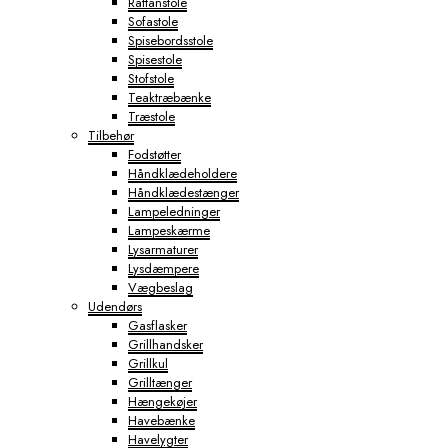
Rattanstole
Sofastole
Spisebordsstole
Spisestole
Stofstole
Teaktræbænke
Træstole
Tilbehør
Fodstøtter
Håndklædeholdere
Håndklædestænger
Lampeledninger
Lampeskærme
Lysarmaturer
Lysdæmpere
Vægbeslag
Udendørs
Gasflasker
Grillhandsker
Grillkul
Grilltænger
Hængekøjer
Havebænke
Havelygter