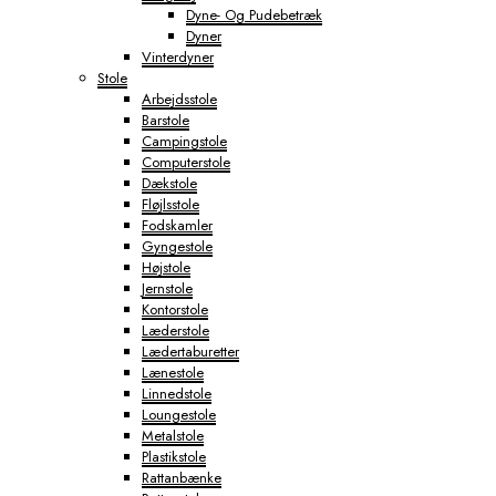
Dyne- Og Pudebetræk
Dyner
Vinterdyner
Stole
Arbejdsstole
Barstole
Campingstole
Computerstole
Dækstole
Fløjlsstole
Fodskamler
Gyngestole
Højstole
Jernstole
Kontorstole
Læderstole
Lædertaburetter
Lænestole
Linnedstole
Loungestole
Metalstole
Plastikstole
Rattanbænke