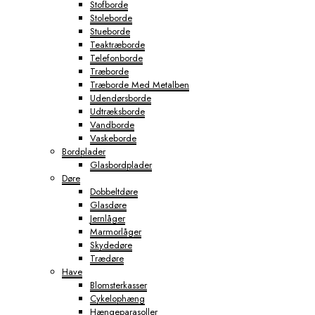
Stofborde
Stoleborde
Stueborde
Teaktræborde
Telefonborde
Træborde
Træborde Med Metalben
Udendørsborde
Udtræksborde
Vandborde
Vaskeborde
Bordplader
Glasbordplader
Døre
Dobbeltdøre
Glasdøre
Jernlåger
Marmorlåger
Skydedøre
Trædøre
Have
Blomsterkasser
Cykelophæng
Hængeparasoller