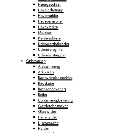
Hængesofaer
Haveindretning
Havemøbler
Haveparasoller
Haveværktøj
Markiser
Planteholdere
Udendørsbålsteder
Udendørsgriller
Udendørstæpper
Opbevaring
Afskærmning
Arkivskab
Badeværelsesmøbler
Badskabe
Bænkopbevaring
Bøjler
Containeropbevaring
Garderobestativer
Glashylder
Hattehylder
Hjørneskabe
Hylder