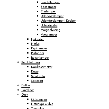
Pendellamper
Spotlamper
Trælamper
Udendørslamper
Udendørslamper I Kobber
Udendørslys
Vægbelysning
Væglamper
Lyskæder
Natlys
Papirlamper
Plafonder
Rattanlamper
Borddækning
Dækkeservietter
Duge
Salatbestik
Spisesæt
Duftlys
Gardiner
Gulv
Gulvtæpper
Naturlige Gulve
Trægulve