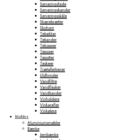
Serveringsfade
Serveringskander
Serveringsskåle
Skærebrætter
Skohorn
Tebakker
Tekander
Tekopper
Teposer
Tepotter
Teskeer
Trætallerkener
Uldhynder
Vandfiltre
Vandflasker
Vandkander
Vinholdere
Vinkarafler
Vinkølere
Møbler
Aluminiumsmøbler
Bænke
Jernbænke