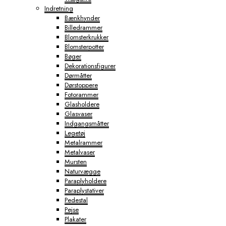
Indretning
Bænkhynder
Billedrammer
Blomsterkrukker
Blomsterpotter
Bøger
Dekorationsfigurer
Dørmåtter
Dørstoppere
Fotorammer
Glasholdere
Glasvaser
Indgangsmåtter
Legetøj
Metalrammer
Metalvaser
Mursten
Naturvægge
Paraplyholdere
Paraplystativer
Pedestal
Pejse
Plakater