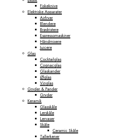
Fiskeknive
Elektriske Apparater
Airfryer
Blendere
Brødristere
Espressomaskiner
Håndmixere
Juicere
Glas
Cocktailglas
Cognacglas
Glaskander
Ølglas
Vinglas
Gryder & Pander
Gryder
Keramik
Glasskåle
Lerskåle
Lervaser
Skåle
Ceramic Skåle
Tallerkener