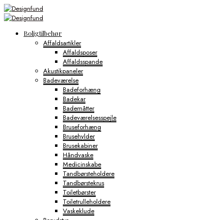
Boligtilbehør
Affaldsartikler
Affaldsposer
Affaldsspande
Akustikpaneler
Badeværelse
Badeforhæng
Badekar
Bademåtter
Badeværelsesspejle
Bruseforhæng
Brusehylder
Brusekabiner
Håndvaske
Medicinskabe
Tandbørsteholdere
Tandbørstekrus
Toiletbørster
Toiletrulleholdere
Vaskeklude