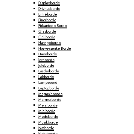
Displayborde
Drivhusborde
Entréborde
Finerborde
Firkantede Borde
Glasborde
Grillborde
Hængeborde
Hæve-sænke Borde
Haveborde
Jernborde
Juleborde
Læderborde
Lakborde
Lampebord
Laptopborde
Magasinborde
Marmorborde
Metalborde
Miniborde
Mødeborde
Musikborde
Natborde
Naturborde