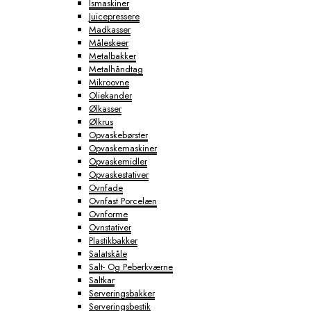
Ismaskiner
Juicepressere
Madkasser
Måleskeer
Metalbakker
Metalhåndtag
Mikroovne
Oliekander
Ølkasser
Ølkrus
Opvaskebørster
Opvaskemaskiner
Opvaskemidler
Opvaskestativer
Ovnfade
Ovnfast Porcelæn
Ovnforme
Ovnstativer
Plastikbakker
Salatskåle
Salt- Og Peberkværne
Saltkar
Serveringsbakker
Serveringsbestik