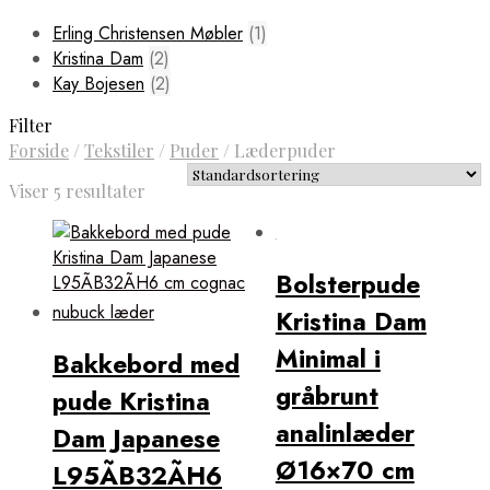
Erling Christensen Møbler
(1)
Kristina Dam
(2)
Kay Bojesen
(2)
Filter
Forside
/
Tekstiler
/
Puder
/
Læderpuder
Viser 5 resultater
Bolsterpude
Kristina Dam
Minimal i
Bakkebord med
gråbrunt
pude Kristina
analinlæder
Dam Japanese
Ø16×70 cm
L95ÃB32ÃH6