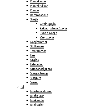
Plantekasser
Plantekrukker
Planter
Rammespejle
Spejle
Ovalt Spejle
Rektangulære Spejle
Runde Spejle
Vægspejle
Spejlrammer
Stofbetræk
Trærammer
Ure
Urglas
Urtepotter
Urtepotteskjulere
Vægophæng
Vægure
Vaser
Jul
Juledekorationer
Julefigurer
Julekander
Julekugler