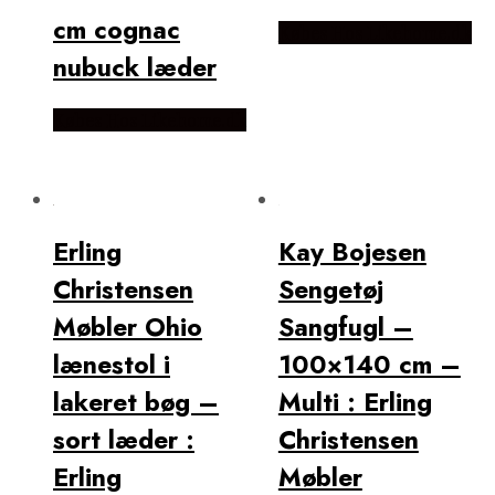
cm cognac
Købes Hos Likehome.dk
nubuck læder
Købes Hos Likehome.dk
Erling
Kay Bojesen
Christensen
Sengetøj
Møbler Ohio
Sangfugl –
lænestol i
100×140 cm –
lakeret bøg –
Multi : Erling
sort læder :
Christensen
Erling
Møbler