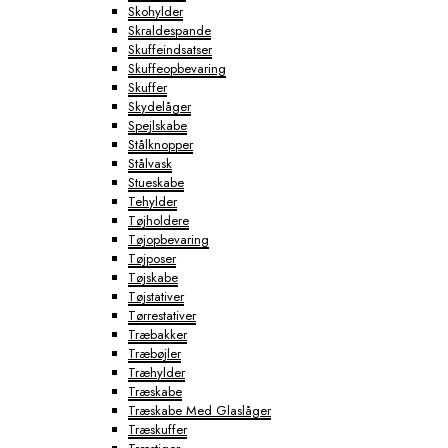
Skohylder
Skraldespande
Skuffeindsatser
Skuffeopbevaring
Skuffer
Skydelåger
Spejlskabe
Stålknopper
Stålvask
Stueskabe
Tehylder
Tøjholdere
Tøjopbevaring
Tøjposer
Tøjskabe
Tøjstativer
Tørrestativer
Træbakker
Træbøjler
Træhylder
Træskabe
Træskabe Med Glaslåger
Træskuffer