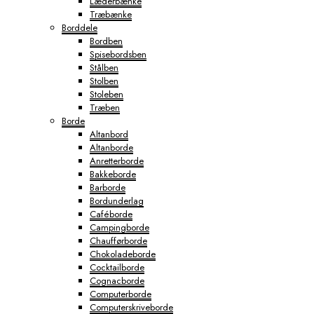
Læderbænke
Træbænke
Borddele
Bordben
Spisebordsben
Stålben
Stolben
Stoleben
Træben
Borde
Altanbord
Altanborde
Anretterborde
Bakkeborde
Barborde
Bordunderlag
Caféborde
Campingborde
Chaufførborde
Chokoladeborde
Cocktailborde
Cognacborde
Computerborde
Computerskriveborde