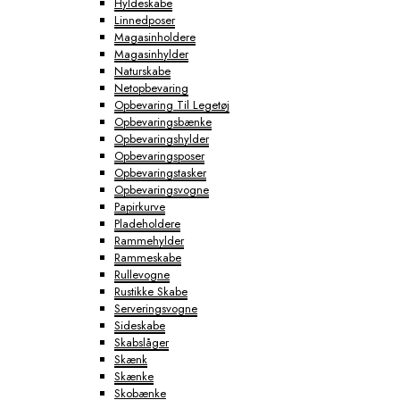
Hyldeskabe
Linnedposer
Magasinholdere
Magasinhylder
Naturskabe
Netopbevaring
Opbevaring Til Legetøj
Opbevaringsbænke
Opbevaringshylder
Opbevaringsposer
Opbevaringstasker
Opbevaringsvogne
Papirkurve
Pladeholdere
Rammehylder
Rammeskabe
Rullevogne
Rustikke Skabe
Serveringsvogne
Sideskabe
Skabslåger
Skænk
Skænke
Skobænke