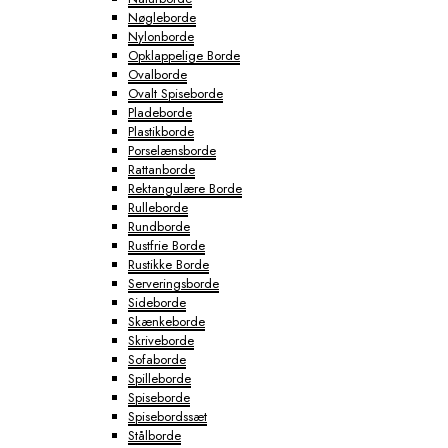
Nøgleborde
Nylonborde
Opklappelige Borde
Ovalborde
Ovalt Spiseborde
Pladeborde
Plastikborde
Porselænsborde
Rattanborde
Rektangulære Borde
Rulleborde
Rundborde
Rustfrie Borde
Rustikke Borde
Serveringsborde
Sideborde
Skænkeborde
Skriveborde
Sofaborde
Spilleborde
Spiseborde
Spisebordssæt
Stålborde