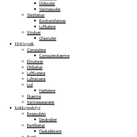
Uldpuder
Varmepuder
Ventilation
Bordventilatorer
Luftkølere
Vinduer
Glasruder
Elektronik
Computere
Computerskærme
Elmotorer
Eltilbehør
Luftfugtere
Luftrensere
Lyd
Højttalere
Skærme
Varmeapparater
Køkkenudstyr
Bageudstyr
Dejskraber
Bartilbehør
Flaskeåbnere
Bestik