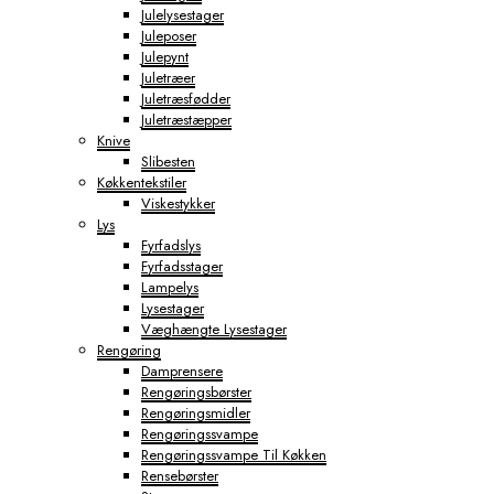
Julelysestager
Juleposer
Julepynt
Juletræer
Juletræsfødder
Juletræstæpper
Knive
Slibesten
Køkkentekstiler
Viskestykker
Lys
Fyrfadslys
Fyrfadsstager
Lampelys
Lysestager
Væghængte Lysestager
Rengøring
Damprensere
Rengøringsbørster
Rengøringsmidler
Rengøringssvampe
Rengøringssvampe Til Køkken
Rensebørster