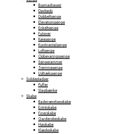
Boxmadrasser
Daybeds
Dobbeltsenge
Elevationssenge
Enkeltsenge
Futoner
Køjesenge
Kontinentalsenge
Loftsenge
Opbevaringssenge
Sengerammer
Tremmesenge
Udtrækssenge
Siddepladser
Puffer
Slagbænke
Skabe
Badeværelsesskabe
Entréskabe
Finerskabe
Garderobeskabe
Højskabe
Klædeskabe