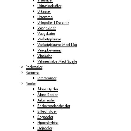
Træstiger
Udtræksskuffer
Urkasser
Urremme
Urtepotter I Keramik
Væghylder
Vægskabe
Vasketøjskurve
Vasketøjskurve Med Låg
Vinopbevaring
Vinskabe
Vitrineskabe Med Spejle
Pedestaler
Rammer
Jernrammer
Reoler
Åbne Hylder
Åbne Reoler
Arkivreoler
Badeværelseshylder
Billedhylder
Bogreoler
Hjørnehylder
Højreoler