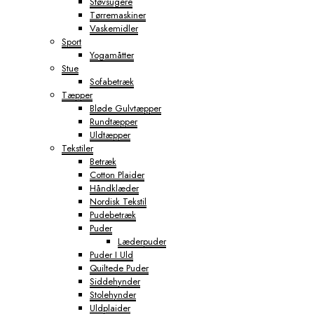
Støvsugere
Tørremaskiner
Vaskemidler
Sport
Yogamåtter
Stue
Sofabetræk
Tæpper
Bløde Gulvtæpper
Rundtæpper
Uldtæpper
Tekstiler
Betræk
Cotton Plaider
Håndklæder
Nordisk Tekstil
Pudebetræk
Puder
Læderpuder
Puder I Uld
Quiltede Puder
Siddehynder
Stolehynder
Uldplaider