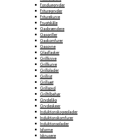
Fonduegryder
Frituregryder
Friturekurve
Frugtskåle
Gasbrændere
Gasgriller
Gaskomfurer
Gasovne
Glasflasker
Grillknive
Grillkurve
Grillplader
Grillrist
Grillsæt
Grillspyd
Grilltilbehør
Grydelåg
Grydeskeer
Induktionskogeplader
Induktionskomfurer
Induktionsplader
Isforme
Isknusere