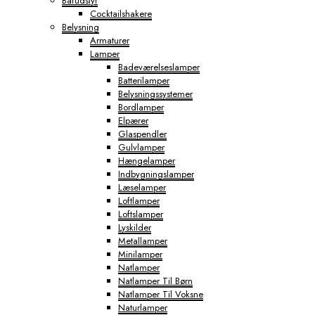
Barudstyr
Cocktailshakere
Belysning
Armaturer
Lamper
Badeværelseslamper
Batterilamper
Belysningssystemer
Bordlamper
Elpærer
Glaspendler
Gulvlamper
Hængelamper
Indbygningslamper
Læselamper
Loftlamper
Loftslamper
Lyskilder
Metallamper
Minilamper
Natlamper
Natlamper Til Børn
Natlamper Til Voksne
Naturlamper