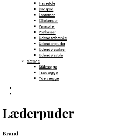
Havestole
Jordspyd
Lanterner
Olielamper
Parasoller
Postkasser
Udendørsbænke
Udendørspuder
Udendørssofaer
Udendørsstole
Vægge
Stålvægge
Trævægge
Ydervægge
Læderpuder
Brand