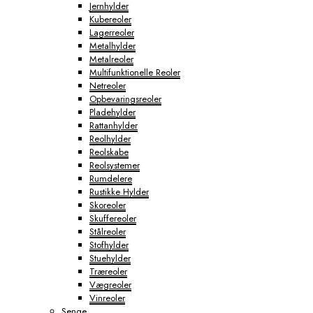
Jernhylder
Kubereoler
Lagerreoler
Metalhylder
Metalreoler
Multifunktionelle Reoler
Netreoler
Opbevaringsreoler
Pladehylder
Rattanhylder
Reolhylder
Reolskabe
Reolsystemer
Rumdelere
Rustikke Hylder
Skoreoler
Skuffereoler
Stålreoler
Stofhylder
Stuehylder
Træreoler
Vægreoler
Vinreoler
Senge