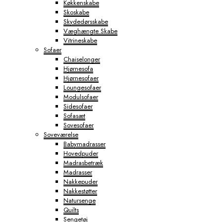
Køkkenskabe
Skoskabe
Skydedørsskabe
Væghængte Skabe
Vitrineskabe
Sofaer
Chaiselonger
Hjørnesofa
Hjørnesofaer
Loungesofaer
Modulsofaer
Sidesofaer
Sofasæt
Sovesofaer
Soveværelse
Babymadrasser
Hovedpuder
Madrasbetræk
Madrasser
Nakkepuder
Nakkestøtter
Natursenge
Quilts
Sengetøj