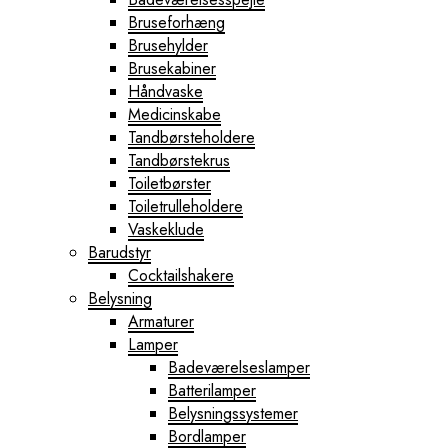
Bruseforhæng
Brusehylder
Brusekabiner
Håndvaske
Medicinskabe
Tandbørsteholdere
Tandbørstekrus
Toiletbørster
Toiletrulleholdere
Vaskeklude
Barudstyr
Cocktailshakere
Belysning
Armaturer
Lamper
Badeværelseslamper
Batterilamper
Belysningssystemer
Bordlamper