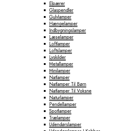
Elpærer
Glaspendler
Gulvlamper
Hængelamper
Indbygningslamper
Læselamper
Loftlamper
Loftslamper
Lyskilder
Metallamper
Minilamper
Natlamper
Natlamper Til Børn
Natlamper Til Voksne
Naturlamper
Pendellamper
Spotlamper
Trælamper
Udendørslamper