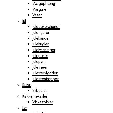
Vægophæng
Vægure
Vaser
Jul
Juledekorationer
Julefigurer
Julekander
Julekugler
Julelysestager
Juleposer
Julepynt
Juletræer
Juletræsfødder
Juletræstæpper
Knive
Slibesten
Køkkentekstiler
Viskestykker
Lys