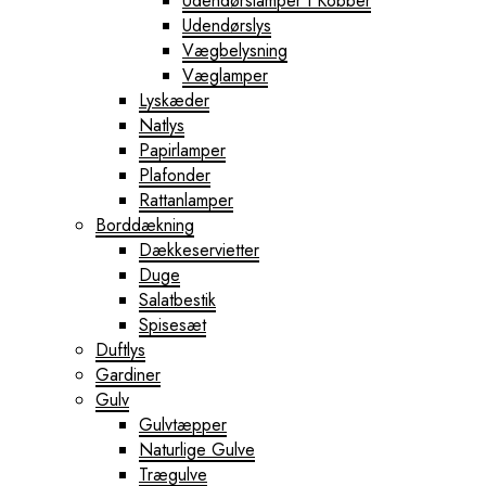
Udendørslamper I Kobber
Udendørslys
Vægbelysning
Væglamper
Lyskæder
Natlys
Papirlamper
Plafonder
Rattanlamper
Borddækning
Dækkeservietter
Duge
Salatbestik
Spisesæt
Duftlys
Gardiner
Gulv
Gulvtæpper
Naturlige Gulve
Trægulve