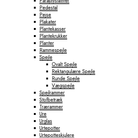
Paraplystativer
Pedestal
Pejse
Plakater
Plantekasser
Plantekrukker
Planter
Rammespejle
Spejle
Ovalt Spejle
Rektangulære Spejle
Runde Spejle
Vægspejle
Spejlrammer
Stofbetræk
Trærammer
Ure
Urglas
Urtepotter
Urtepotteskjulere