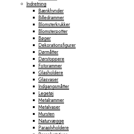
Indretning
Bænkhynder
Billedrammer
Blomsterkrukker
Blomsterpotter
Bøger
Dekorationsfigurer
Dørmåtter
Dørstoppere
Fotorammer
Glasholdere
Glasvaser
Indgangsmåtter
Legetøj
Metalrammer
Metalvaser
Mursten
Naturvægge
Paraplyholdere