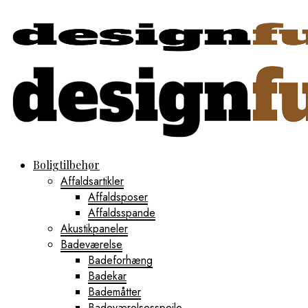
Boligtilbehør
Affaldsartikler
Affaldsposer
Affaldsspande
Akustikpaneler
Badeværelse
Badeforhæng
Badekar
Bademåtter
Badeværelsesspejle