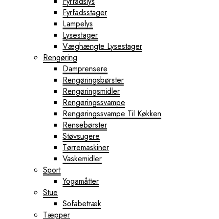
Fyrfadslys
Fyrfadsstager
Lampelys
Lysestager
Væghængte Lysestager
Rengøring
Damprensere
Rengøringsbørster
Rengøringsmidler
Rengøringssvampe
Rengøringssvampe Til Køkken
Rensebørster
Støvsugere
Tørremaskiner
Vaskemidler
Sport
Yogamåtter
Stue
Sofabetræk
Tæpper