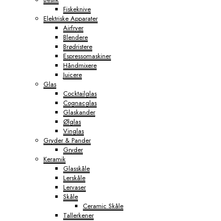
Fiskeknive
Elektriske Apparater
Airfryer
Blendere
Brødristere
Espressomaskiner
Håndmixere
Juicere
Glas
Cocktailglas
Cognacglas
Glaskander
Ølglas
Vinglas
Gryder & Pander
Gryder
Keramik
Glasskåle
Lerskåle
Lervaser
Skåle
Ceramic Skåle
Tallerkener