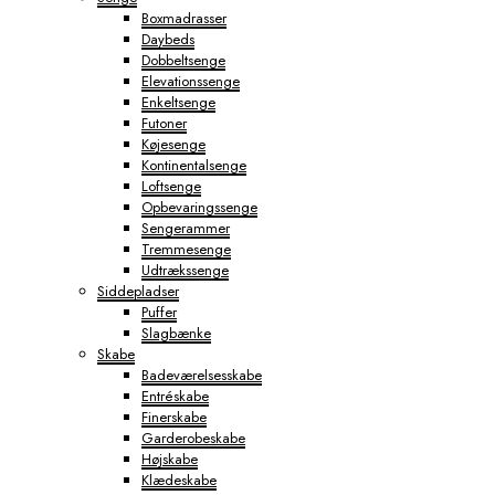
Boxmadrasser
Daybeds
Dobbeltsenge
Elevationssenge
Enkeltsenge
Futoner
Køjesenge
Kontinentalsenge
Loftsenge
Opbevaringssenge
Sengerammer
Tremmesenge
Udtrækssenge
Siddepladser
Puffer
Slagbænke
Skabe
Badeværelsesskabe
Entréskabe
Finerskabe
Garderobeskabe
Højskabe
Klædeskabe