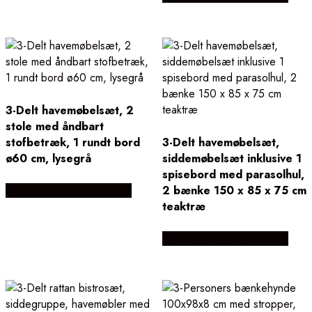
3-Delt havemøbelsæt, 2
stole med åndbart
stofbetræk, 1 rundt bord
3-Delt havemøbelsæt,
ø60 cm, lysegrå
siddemøbelsæt inklusive 1
spisebord med parasolhul,
2 bænke 150 x 85 x 75 cm
Købes Hos Lammeuld.dk
teaktræ
Købes Hos Lammeuld.dk