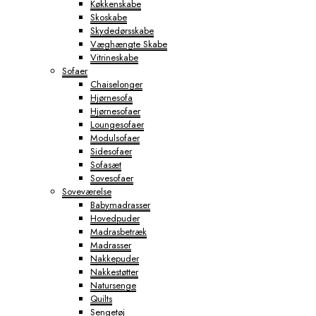
Køkkenskabe
Skoskabe
Skydedørsskabe
Væghængte Skabe
Vitrineskabe
Sofaer
Chaiselonger
Hjørnesofa
Hjørnesofaer
Loungesofaer
Modulsofaer
Sidesofaer
Sofasæt
Sovesofaer
Soveværelse
Babymadrasser
Hovedpuder
Madrasbetræk
Madrasser
Nakkepuder
Nakkestøtter
Natursenge
Quilts
Sengetøj