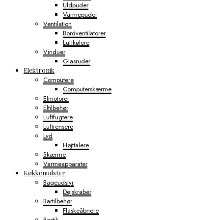
Uldpuder
Varmepuder
Ventilation
Bordventilatorer
Luftkølere
Vinduer
Glasruder
Elektronik
Computere
Computerskærme
Elmotorer
Eltilbehør
Luftfugtere
Luftrensere
Lyd
Højttalere
Skærme
Varmeapparater
Køkkenudstyr
Bageudstyr
Dejskraber
Bartilbehør
Flaskeåbnere
Bestik