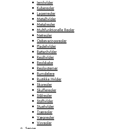
Jernhylder
Kubereoler
Lagerreoler
Metalhylder
Metalreoler
Multifunktionelle Reoler
Netreoler
Opbevaringsreoler
Pladehylder
Rattanhylder
Reolhylder
Reolskabe
Reolsystemer
Rumdelere
Rustikke Hylder
Skoreoler
Skuffereoler
Stålreoler
Stofhylder
Stuehylder
Træreoler
Vægreoler
Vinreoler
Senge