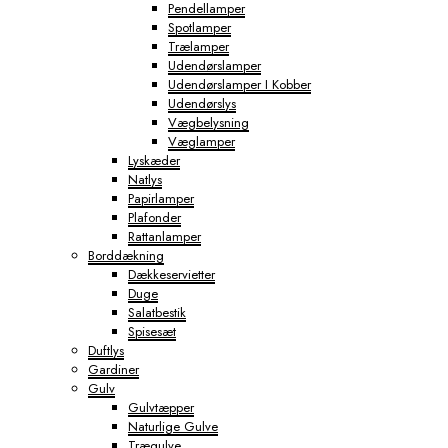
Pendellamper
Spotlamper
Trælamper
Udendørslamper
Udendørslamper I Kobber
Udendørslys
Vægbelysning
Væglamper
Lyskæder
Natlys
Papirlamper
Plafonder
Rattanlamper
Borddækning
Dækkeservietter
Duge
Salatbestik
Spisesæt
Duftlys
Gardiner
Gulv
Gulvtæpper
Naturlige Gulve
Trægulve