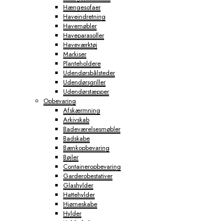
Hængesofaer
Haveindretning
Havemøbler
Haveparasoller
Haveværktøj
Markiser
Planteholdere
Udendørsbålsteder
Udendørsgriller
Udendørstæpper
Opbevaring
Afskærmning
Arkivskab
Badeværelsesmøbler
Badskabe
Bænkopbevaring
Bøjler
Containeropbevaring
Garderobestativer
Glashylder
Hattehylder
Hjørneskabe
Hylder