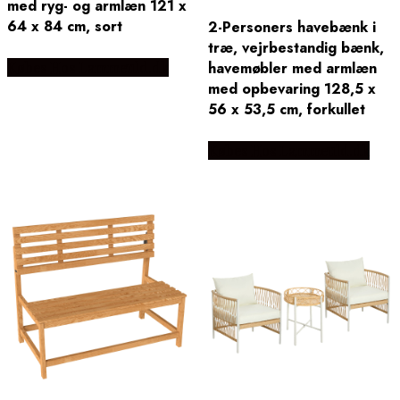
med ryg- og armlæn 121 x
64 x 84 cm, sort
2-Personers havebænk i
træ, vejrbestandig bænk,
havemøbler med armlæn
Købes Hos Lammeuld.dk
med opbevaring 128,5 x
56 x 53,5 cm, forkullet
Købes Hos Lammeuld.dk