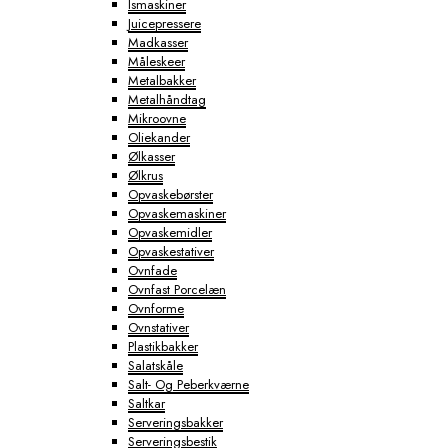
Ismaskiner
Juicepressere
Madkasser
Måleskeer
Metalbakker
Metalhåndtag
Mikroovne
Oliekander
Ølkasser
Ølkrus
Opvaskebørster
Opvaskemaskiner
Opvaskemidler
Opvaskestativer
Ovnfade
Ovnfast Porcelæn
Ovnforme
Ovnstativer
Plastikbakker
Salatskåle
Salt- Og Peberkværne
Saltkar
Serveringsbakker
Serveringsbestik