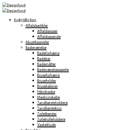
Boligtilbehør
Affaldsartikler
Affaldsposer
Affaldsspande
Akustikpaneler
Badeværelse
Badeforhæng
Badekar
Bademåtter
Badeværelsesspejle
Bruseforhæng
Brusehylder
Brusekabiner
Håndvaske
Medicinskabe
Tandbørsteholdere
Tandbørstekrus
Toiletbørster
Toiletrulleholdere
Vaskeklude