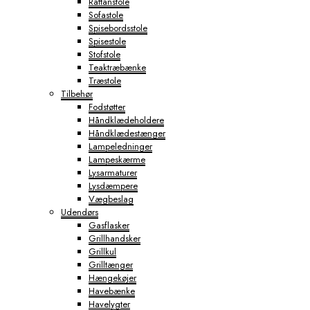
Rattanstole
Sofastole
Spisebordsstole
Spisestole
Stofstole
Teaktræbænke
Træstole
Tilbehør
Fodstøtter
Håndklædeholdere
Håndklædestænger
Lampeledninger
Lampeskærme
Lysarmaturer
Lysdæmpere
Vægbeslag
Udendørs
Gasflasker
Grillhandsker
Grillkul
Grilltænger
Hængekøjer
Havebænke
Havelygter