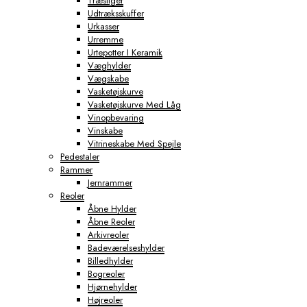
Træstiger
Udtræksskuffer
Urkasser
Urremme
Urtepotter I Keramik
Væghylder
Vægskabe
Vasketøjskurve
Vasketøjskurve Med Låg
Vinopbevaring
Vinskabe
Vitrineskabe Med Spejle
Pedestaler
Rammer
Jernrammer
Reoler
Åbne Hylder
Åbne Reoler
Arkivreoler
Badeværelseshylder
Billedhylder
Bogreoler
Hjørnehylder
Højreoler