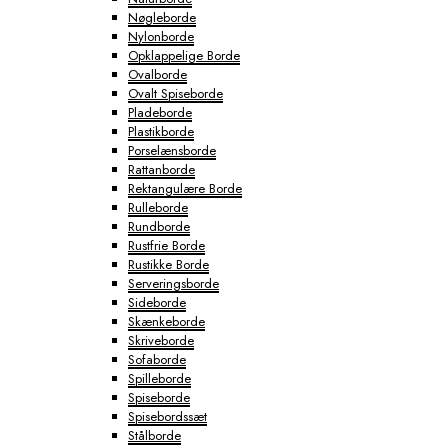
Nøgleborde
Nylonborde
Opklappelige Borde
Ovalborde
Ovalt Spiseborde
Pladeborde
Plastikborde
Porselænsborde
Rattanborde
Rektangulære Borde
Rulleborde
Rundborde
Rustfrie Borde
Rustikke Borde
Serveringsborde
Sideborde
Skænkeborde
Skriveborde
Sofaborde
Spilleborde
Spiseborde
Spisebordssæt
Stålborde