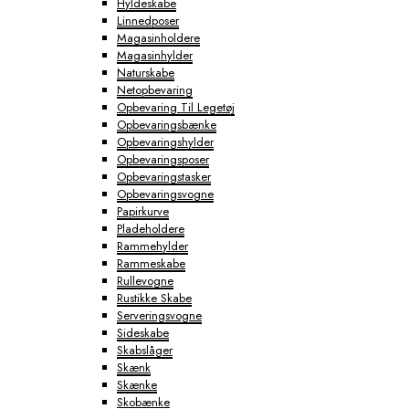
Hyldeskabe
Linnedposer
Magasinholdere
Magasinhylder
Naturskabe
Netopbevaring
Opbevaring Til Legetøj
Opbevaringsbænke
Opbevaringshylder
Opbevaringsposer
Opbevaringstasker
Opbevaringsvogne
Papirkurve
Pladeholdere
Rammehylder
Rammeskabe
Rullevogne
Rustikke Skabe
Serveringsvogne
Sideskabe
Skabslåger
Skænk
Skænke
Skobænke