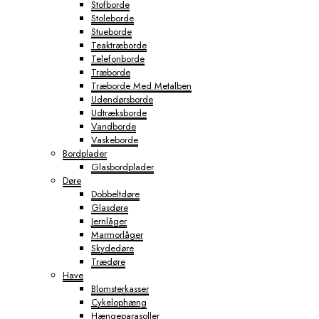
Stofborde
Stoleborde
Stueborde
Teaktræborde
Telefonborde
Træborde
Træborde Med Metalben
Udendørsborde
Udtræksborde
Vandborde
Vaskeborde
Bordplader
Glasbordplader
Døre
Dobbeltdøre
Glasdøre
Jernlåger
Marmorlåger
Skydedøre
Trædøre
Have
Blomsterkasser
Cykelophæng
Hængeparasoller