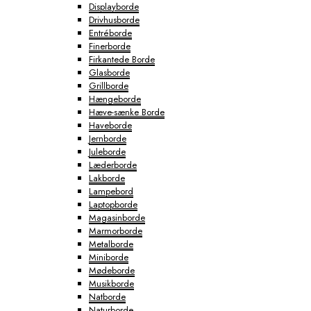
Displayborde
Drivhusborde
Entréborde
Finerborde
Firkantede Borde
Glasborde
Grillborde
Hængeborde
Hæve-sænke Borde
Haveborde
Jernborde
Juleborde
Læderborde
Lakborde
Lampebord
Laptopborde
Magasinborde
Marmorborde
Metalborde
Miniborde
Mødeborde
Musikborde
Natborde
Naturborde