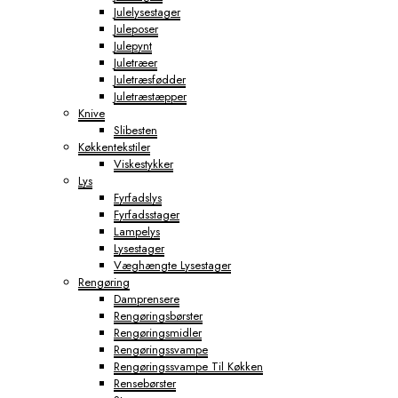
Julelysestager
Juleposer
Julepynt
Juletræer
Juletræsfødder
Juletræstæpper
Knive
Slibesten
Køkkentekstiler
Viskestykker
Lys
Fyrfadslys
Fyrfadsstager
Lampelys
Lysestager
Væghængte Lysestager
Rengøring
Damprensere
Rengøringsbørster
Rengøringsmidler
Rengøringssvampe
Rengøringssvampe Til Køkken
Rensebørster