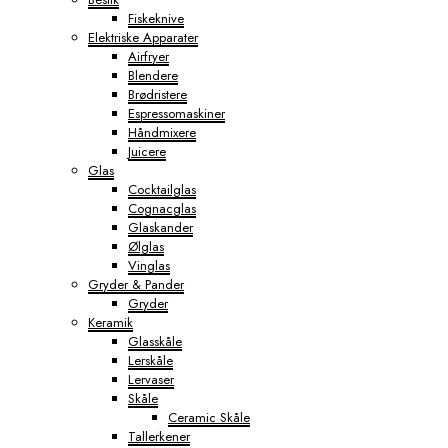
Fiskeknive
Elektriske Apparater
Airfryer
Blendere
Brødristere
Espressomaskiner
Håndmixere
Juicere
Glas
Cocktailglas
Cognacglas
Glaskander
Ølglas
Vinglas
Gryder & Pander
Gryder
Keramik
Glasskåle
Lerskåle
Lervaser
Skåle
Ceramic Skåle
Tallerkener