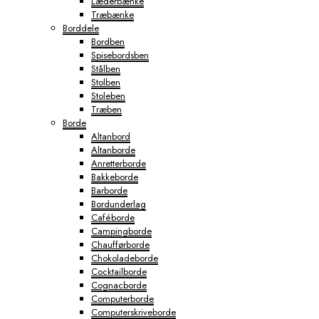
Læderbænke
Træbænke
Borddele
Bordben
Spisebordsben
Stålben
Stolben
Stoleben
Træben
Borde
Altanbord
Altanborde
Anretterborde
Bakkeborde
Barborde
Bordunderlag
Caféborde
Campingborde
Chaufførborde
Chokoladeborde
Cocktailborde
Cognacborde
Computerborde
Computerskriveborde