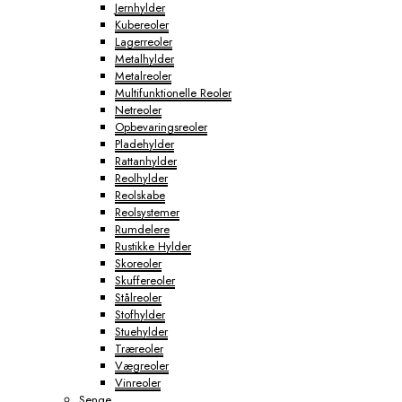
Jernhylder
Kubereoler
Lagerreoler
Metalhylder
Metalreoler
Multifunktionelle Reoler
Netreoler
Opbevaringsreoler
Pladehylder
Rattanhylder
Reolhylder
Reolskabe
Reolsystemer
Rumdelere
Rustikke Hylder
Skoreoler
Skuffereoler
Stålreoler
Stofhylder
Stuehylder
Træreoler
Vægreoler
Vinreoler
Senge