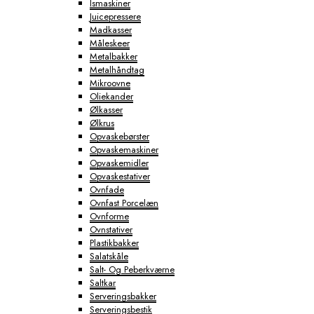
Ismaskiner
Juicepressere
Madkasser
Måleskeer
Metalbakker
Metalhåndtag
Mikroovne
Oliekander
Ølkasser
Ølkrus
Opvaskebørster
Opvaskemaskiner
Opvaskemidler
Opvaskestativer
Ovnfade
Ovnfast Porcelæn
Ovnforme
Ovnstativer
Plastikbakker
Salatskåle
Salt- Og Peberkværne
Saltkar
Serveringsbakker
Serveringsbestik