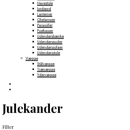
Havestole
Jordspyd
Lanterner
Olielamper
Parasoller
Postkasser
Udendørsbænke
Udendørspuder
Udendørssofaer
Udendørsstole
Vægge
Stålvægge
Trævægge
Ydervægge
Julekander
Filter