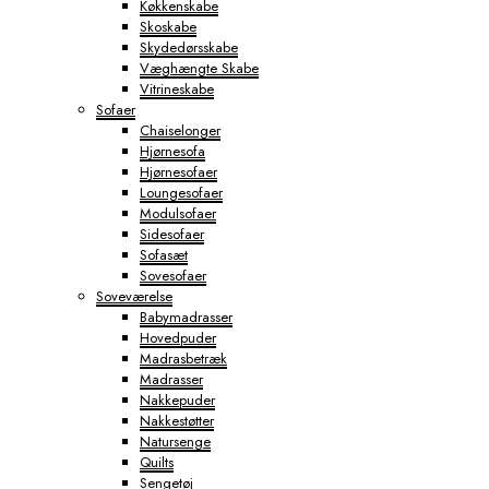
Køkkenskabe
Skoskabe
Skydedørsskabe
Væghængte Skabe
Vitrineskabe
Sofaer
Chaiselonger
Hjørnesofa
Hjørnesofaer
Loungesofaer
Modulsofaer
Sidesofaer
Sofasæt
Sovesofaer
Soveværelse
Babymadrasser
Hovedpuder
Madrasbetræk
Madrasser
Nakkepuder
Nakkestøtter
Natursenge
Quilts
Sengetøj