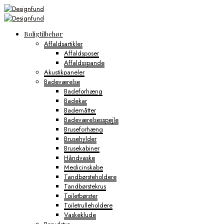
Boligtilbehør
Affaldsartikler
Affaldsposer
Affaldsspande
Akustikpaneler
Badeværelse
Badeforhæng
Badekar
Bademåtter
Badeværelsesspejle
Bruseforhæng
Brusehylder
Brusekabiner
Håndvaske
Medicinskabe
Tandbørsteholdere
Tandbørstekrus
Toiletbørster
Toiletrulleholdere
Vaskeklude