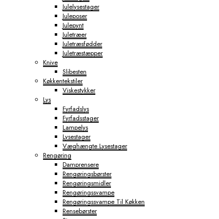
Julelysestager
Juleposer
Julepynt
Juletræer
Juletræsfødder
Juletræstæpper
Knive
Slibesten
Køkkentekstiler
Viskestykker
Lys
Fyrfadslys
Fyrfadsstager
Lampelys
Lysestager
Væghængte Lysestager
Rengøring
Damprensere
Rengøringsbørster
Rengøringsmidler
Rengøringssvampe
Rengøringssvampe Til Køkken
Rensebørster