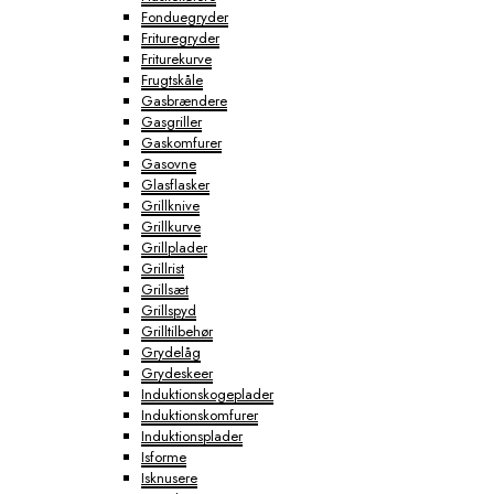
Fonduegryder
Frituregryder
Friturekurve
Frugtskåle
Gasbrændere
Gasgriller
Gaskomfurer
Gasovne
Glasflasker
Grillknive
Grillkurve
Grillplader
Grillrist
Grillsæt
Grillspyd
Grilltilbehør
Grydelåg
Grydeskeer
Induktionskogeplader
Induktionskomfurer
Induktionsplader
Isforme
Isknusere