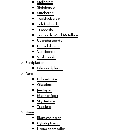
Stofborde
Stoleborde
Stueborde
Teaktræborde
Telefonborde
Træborde
Træborde Med Metalben
Udendørsborde
Udtræksborde
Vandborde
Vaskeborde
Bordplader
Glasbordplader
Døre
Dobbeltdøre
Glasdøre
Jernlåger
Marmorlåger
Skydedøre
Trædøre
Have
Blomsterkasser
Cykelophæng
Hængeparasoller