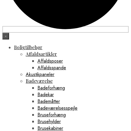
×
Boligtilbehør
Affaldsartikler
Affaldsposer
Affaldsspande
Akustikpaneler
Badeværelse
Badeforhæng
Badekar
Bademåtter
Badeværelsesspejle
Bruseforhæng
Brusehylder
Brusekabiner