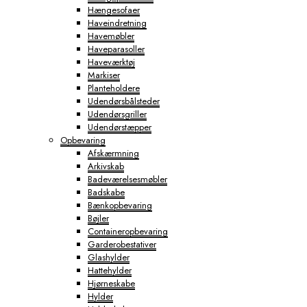
Hængesofaer
Haveindretning
Havemøbler
Haveparasoller
Haveværktøj
Markiser
Planteholdere
Udendørsbålsteder
Udendørsgriller
Udendørstæpper
Opbevaring
Afskærmning
Arkivskab
Badeværelsesmøbler
Badskabe
Bænkopbevaring
Bøjler
Containeropbevaring
Garderobestativer
Glashylder
Hattehylder
Hjørneskabe
Hylder