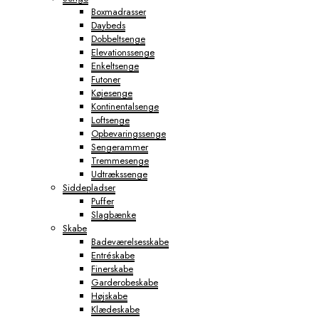
Boxmadrasser
Daybeds
Dobbeltsenge
Elevationssenge
Enkeltsenge
Futoner
Køjesenge
Kontinentalsenge
Loftsenge
Opbevaringssenge
Sengerammer
Tremmesenge
Udtrækssenge
Siddepladser
Puffer
Slagbænke
Skabe
Badeværelsesskabe
Entréskabe
Finerskabe
Garderobeskabe
Højskabe
Klædeskabe