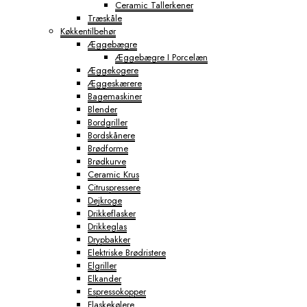
Ceramic Tallerkener
Træskåle
Køkkentilbehør
Æggebægre
Æggebægre I Porcelæn
Æggekogere
Æggeskærere
Bagemaskiner
Blender
Bordgriller
Bordskånere
Brødforme
Brødkurve
Ceramic Krus
Citruspressere
Dejkroge
Drikkeflasker
Drikkeglas
Drypbakker
Elektriske Brødristere
Elgriller
Elkander
Espressokopper
Flaskekølere