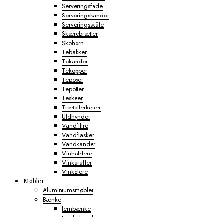
Serveringsfade
Serveringskander
Serveringsskåle
Skærebrætter
Skohorn
Tebakker
Tekander
Tekopper
Teposer
Tepotter
Teskeer
Trætallerkener
Uldhynder
Vandfiltre
Vandflasker
Vandkander
Vinholdere
Vinkarafler
Vinkølere
Møbler
Aluminiumsmøbler
Bænke
Jernbænke