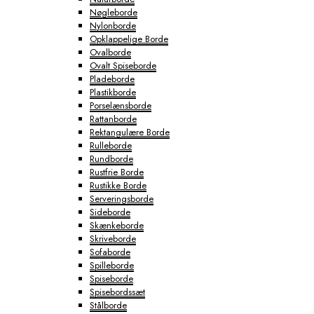
Nøgleborde
Nylonborde
Opklappelige Borde
Ovalborde
Ovalt Spiseborde
Pladeborde
Plastikborde
Porselænsborde
Rattanborde
Rektangulære Borde
Rulleborde
Rundborde
Rustfrie Borde
Rustikke Borde
Serveringsborde
Sideborde
Skænkeborde
Skriveborde
Sofaborde
Spilleborde
Spiseborde
Spisebordssæt
Stålborde