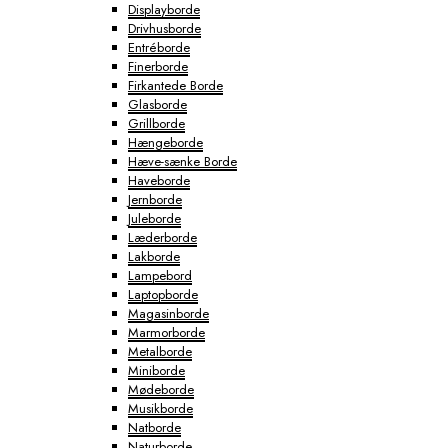
Displayborde
Drivhusborde
Entréborde
Finerborde
Firkantede Borde
Glasborde
Grillborde
Hængeborde
Hæve-sænke Borde
Haveborde
Jernborde
Juleborde
Læderborde
Lakborde
Lampebord
Laptopborde
Magasinborde
Marmorborde
Metalborde
Miniborde
Mødeborde
Musikborde
Natborde
Naturborde