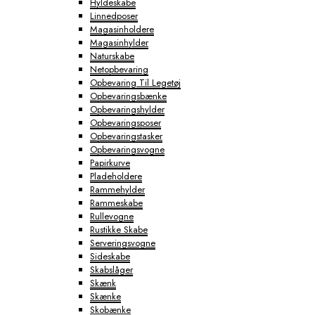
Hyldeskabe
Linnedposer
Magasinholdere
Magasinhylder
Naturskabe
Netopbevaring
Opbevaring Til Legetøj
Opbevaringsbænke
Opbevaringshylder
Opbevaringsposer
Opbevaringstasker
Opbevaringsvogne
Papirkurve
Pladeholdere
Rammehylder
Rammeskabe
Rullevogne
Rustikke Skabe
Serveringsvogne
Sideskabe
Skabslåger
Skænk
Skænke
Skobænke