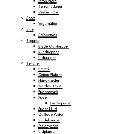
Støvsugere
Tørremaskiner
Vaskemidler
Sport
Yogamåtter
Stue
Sofabetræk
Tæpper
Bløde Gulvtæpper
Rundtæpper
Uldtæpper
Tekstiler
Betræk
Cotton Plaider
Håndklæder
Nordisk Tekstil
Pudebetræk
Puder
Læderpuder
Puder I Uld
Quiltede Puder
Siddehynder
Stolehynder
Uldplaider