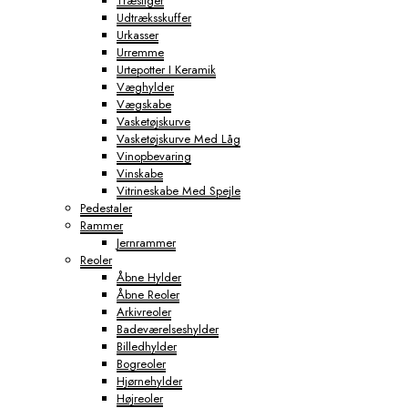
Træstiger
Udtræksskuffer
Urkasser
Urremme
Urtepotter I Keramik
Væghylder
Vægskabe
Vasketøjskurve
Vasketøjskurve Med Låg
Vinopbevaring
Vinskabe
Vitrineskabe Med Spejle
Pedestaler
Rammer
Jernrammer
Reoler
Åbne Hylder
Åbne Reoler
Arkivreoler
Badeværelseshylder
Billedhylder
Bogreoler
Hjørnehylder
Højreoler