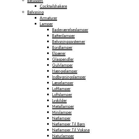
Barudstyr
Cocktailshakere
Belysning
Armaturer
Lamper
Badeværelseslamper
Batterilamper
Belysningssystemer
Bordlamper
Elpærer
Glaspendler
Gulvlamper
Hængelamper
Indbygningslamper
Læselamper
Loftlamper
Loftslamper
Lyskilder
Metallamper
Minilamper
Natlamper
Natlamper Til Børn
Natlamper Til Voksne
Naturlamper