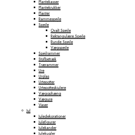
Plantekasser
Plantekrukker
Planter
Rammespejle
Spejle
Ovalt Spejle
Rektangulære Spejle
Runde Spejle
Vægspejle
Spejlrammer
Stofbetræk
Trærammer
Ure
Urglas
Urtepotter
Urtepotteskjulere
Vægophæng
Vægure
Vaser
Jul
Juledekorationer
Julefigurer
Julekander
Julekugler