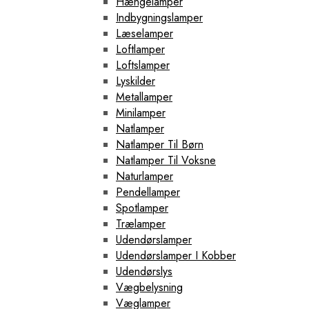
Hængelamper
Indbygningslamper
Læselamper
Loftlamper
Loftslamper
Lyskilder
Metallamper
Minilamper
Natlamper
Natlamper Til Børn
Natlamper Til Voksne
Naturlamper
Pendellamper
Spotlamper
Trælamper
Udendørslamper
Udendørslamper I Kobber
Udendørslys
Vægbelysning
Væglamper