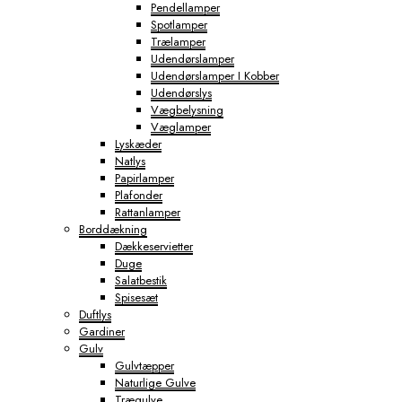
Pendellamper
Spotlamper
Trælamper
Udendørslamper
Udendørslamper I Kobber
Udendørslys
Vægbelysning
Væglamper
Lyskæder
Natlys
Papirlamper
Plafonder
Rattanlamper
Borddækning
Dækkeservietter
Duge
Salatbestik
Spisesæt
Duftlys
Gardiner
Gulv
Gulvtæpper
Naturlige Gulve
Trægulve