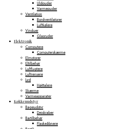
Uldpuder
Varmepuder
Ventilation
Bordventilatorer
Luftkølere
Vinduer
Glasruder
Elektronik
Computere
Computerskærme
Elmotorer
Eltilbehør
Luftfugtere
Luftrensere
Lyd
Højttalere
Skærme
Varmeapparater
Køkkenudstyr
Bageudstyr
Dejskraber
Bartilbehør
Flaskeåbnere
Bestik