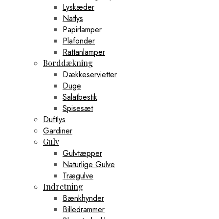
Lyskæder
Natlys
Papirlamper
Plafonder
Rattanlamper
Borddækning
Dækkeservietter
Duge
Salatbestik
Spisesæt
Duftlys
Gardiner
Gulv
Gulvtæpper
Naturlige Gulve
Trægulve
Indretning
Bænkhynder
Billedrammer