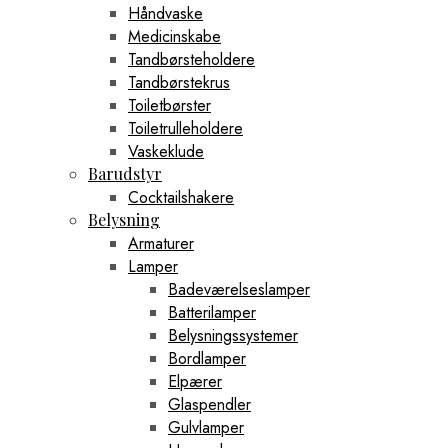
Håndvaske
Medicinskabe
Tandbørsteholdere
Tandbørstekrus
Toiletbørster
Toiletrulleholdere
Vaskeklude
Barudstyr
Cocktailshakere
Belysning
Armaturer
Lamper
Badeværelseslamper
Batterilamper
Belysningssystemer
Bordlamper
Elpærer
Glaspendler
Gulvlamper