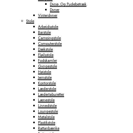
Dyne- Og Pudebetræk
Dyner
Vinterdyner
Stole
Arbejdsstole
Barstole
Campingstole
Computerstole
Dækstole
Fløjlsstole
Fodskamler
Gyngestole
Højstole
Jernstole
Kontorstole
Læderstole
Lædertaburetter
Lænestole
Linnedstole
Loungestole
Metalstole
Plastikstole
Rattanbænke