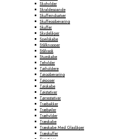
Skohylder
Skraldespande
Skuffeindsatser
Skuffeopbevaring
Skuffer
Skydelåger
Spejlskabe
Stålknopper
Stålvask
Stueskabe
Tehylder
Tøjholdere
Tøjopbevaring
Tøjposer
Tøjskabe
Tøjstativer
Tørrestativer
Træbakker
Træbøjler
Træhylder
Træskabe
Træskabe Med Glaslåger
Træskuffer