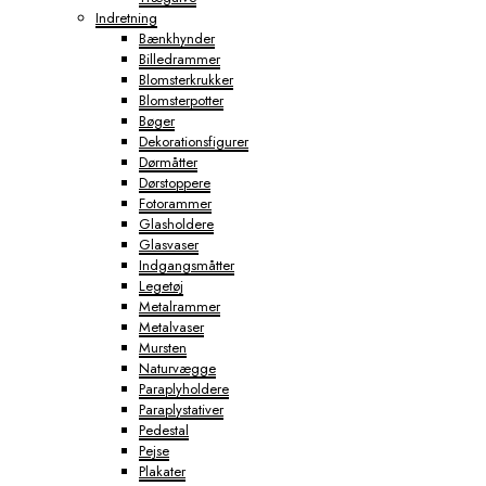
Indretning
Bænkhynder
Billedrammer
Blomsterkrukker
Blomsterpotter
Bøger
Dekorationsfigurer
Dørmåtter
Dørstoppere
Fotorammer
Glasholdere
Glasvaser
Indgangsmåtter
Legetøj
Metalrammer
Metalvaser
Mursten
Naturvægge
Paraplyholdere
Paraplystativer
Pedestal
Pejse
Plakater