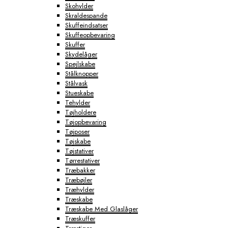
Skohylder
Skraldespande
Skuffeindsatser
Skuffeopbevaring
Skuffer
Skydelåger
Spejlskabe
Stålknopper
Stålvask
Stueskabe
Tehylder
Tøjholdere
Tøjopbevaring
Tøjposer
Tøjskabe
Tøjstativer
Tørrestativer
Træbakker
Træbøjler
Træhylder
Træskabe
Træskabe Med Glaslåger
Træskuffer