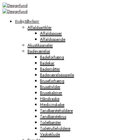
Boligtilbehør
Affaldsartikler
Affaldsposer
Affaldsspande
Akustikpaneler
Badeværelse
Badeforhæng
Badekar
Bademåtter
Badeværelsesspejle
Bruseforhæng
Brusehylder
Brusekabiner
Håndvaske
Medicinskabe
Tandbørsteholdere
Tandbørstekrus
Toiletbørster
Toiletrulleholdere
Vaskeklude