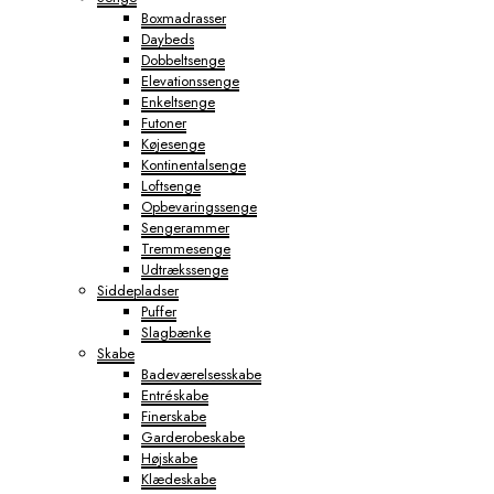
Boxmadrasser
Daybeds
Dobbeltsenge
Elevationssenge
Enkeltsenge
Futoner
Køjesenge
Kontinentalsenge
Loftsenge
Opbevaringssenge
Sengerammer
Tremmesenge
Udtrækssenge
Siddepladser
Puffer
Slagbænke
Skabe
Badeværelsesskabe
Entréskabe
Finerskabe
Garderobeskabe
Højskabe
Klædeskabe