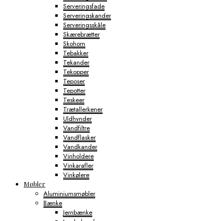
Serveringsfade
Serveringskander
Serveringsskåle
Skærebrætter
Skohorn
Tebakker
Tekander
Tekopper
Teposer
Tepotter
Teskeer
Trætallerkener
Uldhynder
Vandfiltre
Vandflasker
Vandkander
Vinholdere
Vinkarafler
Vinkølere
Møbler
Aluminiumsmøbler
Bænke
Jernbænke