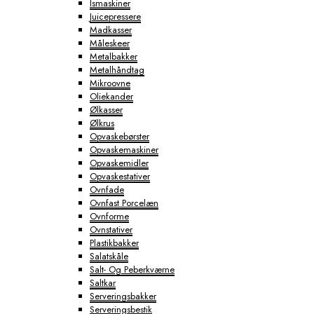
Ismaskiner
Juicepressere
Madkasser
Måleskeer
Metalbakker
Metalhåndtag
Mikroovne
Oliekander
Ølkasser
Ølkrus
Opvaskebørster
Opvaskemaskiner
Opvaskemidler
Opvaskestativer
Ovnfade
Ovnfast Porcelæn
Ovnforme
Ovnstativer
Plastikbakker
Salatskåle
Salt- Og Peberkværne
Saltkar
Serveringsbakker
Serveringsbestik