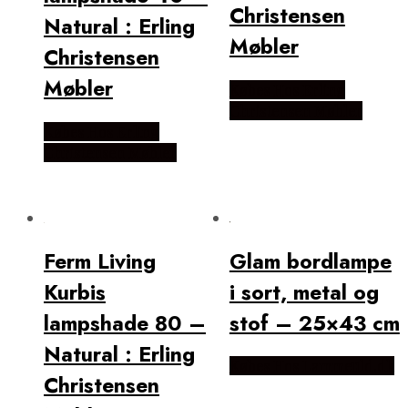
Christensen
Natural : Erling
Møbler
Christensen
Møbler
Købes Hos Erling
Christensen Møbler
Købes Hos Erling
Christensen Møbler
Ferm Living
Glam bordlampe
Kurbis
i sort, metal og
lampshade 80 –
stof – 25×43 cm
Natural : Erling
Købes Hos Lammeuld.dk
Christensen