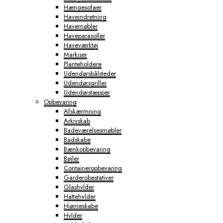
Hængesofaer
Haveindretning
Havemøbler
Haveparasoller
Haveværktøj
Markiser
Planteholdere
Udendørsbålsteder
Udendørsgriller
Udendørstæpper
Opbevaring
Afskærmning
Arkivskab
Badeværelsesmøbler
Badskabe
Bænkopbevaring
Bøjler
Containeropbevaring
Garderobestativer
Glashylder
Hattehylder
Hjørneskabe
Hylder