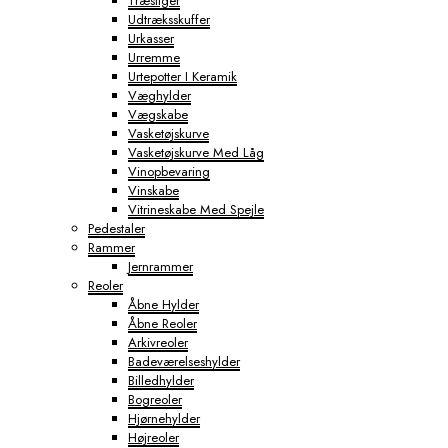
Træstiger
Udtræksskuffer
Urkasser
Urremme
Urtepotter I Keramik
Væghylder
Vægskabe
Vasketøjskurve
Vasketøjskurve Med Låg
Vinopbevaring
Vinskabe
Vitrineskabe Med Spejle
Pedestaler
Rammer
Jernrammer
Reoler
Åbne Hylder
Åbne Reoler
Arkivreoler
Badeværelseshylder
Billedhylder
Bogreoler
Hjørnehylder
Højreoler