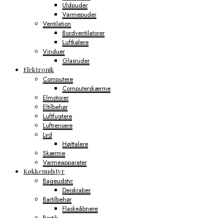
Uldpuder
Varmepuder
Ventilation
Bordventilatorer
Luftkølere
Vinduer
Glasruder
Elektronik
Computere
Computerskærme
Elmotorer
Eltilbehør
Luftfugtere
Luftrensere
Lyd
Højttalere
Skærme
Varmeapparater
Køkkenudstyr
Bageudstyr
Dejskraber
Bartilbehør
Flaskeåbnere
Bestik