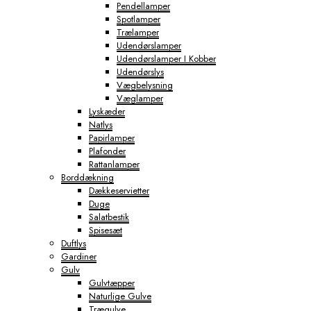
Pendellamper
Spotlamper
Trælamper
Udendørslamper
Udendørslamper I Kobber
Udendørslys
Vægbelysning
Væglamper
Lyskæder
Natlys
Papirlamper
Plafonder
Rattanlamper
Borddækning
Dækkeservietter
Duge
Salatbestik
Spisesæt
Duftlys
Gardiner
Gulv
Gulvtæpper
Naturlige Gulve
Trægulve