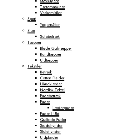
Støvsugere
Tørremaskiner
Vaskemidler
Sport
Yogamåtter
Stue
Sofabetræk
Tæpper
Bløde Gulvtæpper
Rundtæpper
Uldtæpper
Tekstiler
Betræk
Cotton Plaider
Håndklæder
Nordisk Tekstil
Pudebetræk
Puder
Læderpuder
Puder I Uld
Quiltede Puder
Siddehynder
Stolehynder
Uldplaider