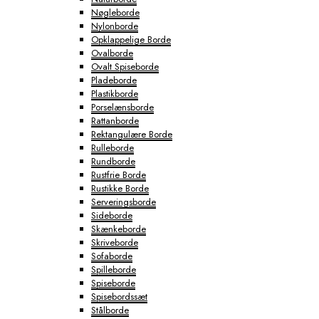
Nøgleborde
Nylonborde
Opklappelige Borde
Ovalborde
Ovalt Spiseborde
Pladeborde
Plastikborde
Porselænsborde
Rattanborde
Rektangulære Borde
Rulleborde
Rundborde
Rustfrie Borde
Rustikke Borde
Serveringsborde
Sideborde
Skænkeborde
Skriveborde
Sofaborde
Spilleborde
Spiseborde
Spisebordssæt
Stålborde