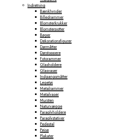
Indretning
Bænkhynder
Billedrammer
Blomsterkrukker
Blomsterpotter
Bøger
Dekorationsfigurer
Dørmåtter
Dørstoppere
Fotorammer
Glasholdere
Glasvaser
Indgangsmåtter
Legetøj
Metalrammer
Metalvaser
Mursten
Naturvægge
Paraplyholdere
Paraplystativer
Pedestal
Pejse
Plakater