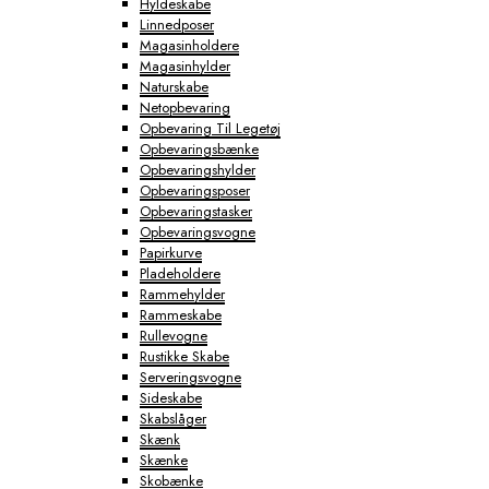
Hyldeskabe
Linnedposer
Magasinholdere
Magasinhylder
Naturskabe
Netopbevaring
Opbevaring Til Legetøj
Opbevaringsbænke
Opbevaringshylder
Opbevaringsposer
Opbevaringstasker
Opbevaringsvogne
Papirkurve
Pladeholdere
Rammehylder
Rammeskabe
Rullevogne
Rustikke Skabe
Serveringsvogne
Sideskabe
Skabslåger
Skænk
Skænke
Skobænke