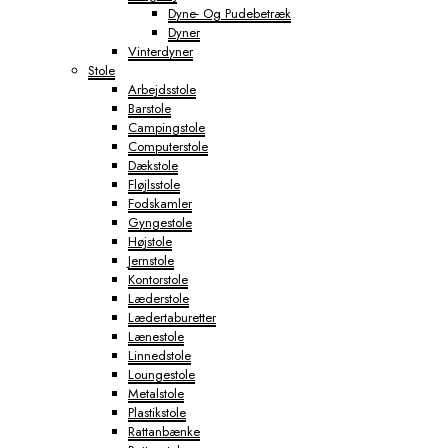
Dyne- Og Pudebetræk
Dyner
Vinterdyner
Stole
Arbejdsstole
Barstole
Campingstole
Computerstole
Dækstole
Fløjlsstole
Fodskamler
Gyngestole
Højstole
Jernstole
Kontorstole
Læderstole
Lædertaburetter
Lænestole
Linnedstole
Loungestole
Metalstole
Plastikstole
Rattanbænke