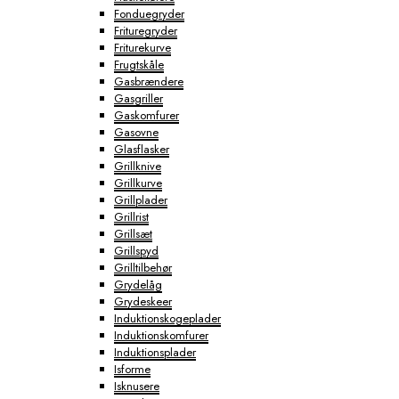
Fonduegryder
Frituregryder
Friturekurve
Frugtskåle
Gasbrændere
Gasgriller
Gaskomfurer
Gasovne
Glasflasker
Grillknive
Grillkurve
Grillplader
Grillrist
Grillsæt
Grillspyd
Grilltilbehør
Grydelåg
Grydeskeer
Induktionskogeplader
Induktionskomfurer
Induktionsplader
Isforme
Isknusere