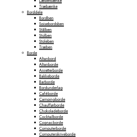
Læderbænke
Træbænke
Borddele
Bordben
Spisebordsben
Stålben
Stolben
Stoleben
Træben
Borde
Altanbord
Altanborde
Anretterborde
Bakkeborde
Barborde
Bordunderlag
Caféborde
Campingborde
Chaufførborde
Chokoladeborde
Cocktailborde
Cognacborde
Computerborde
Computerskriveborde