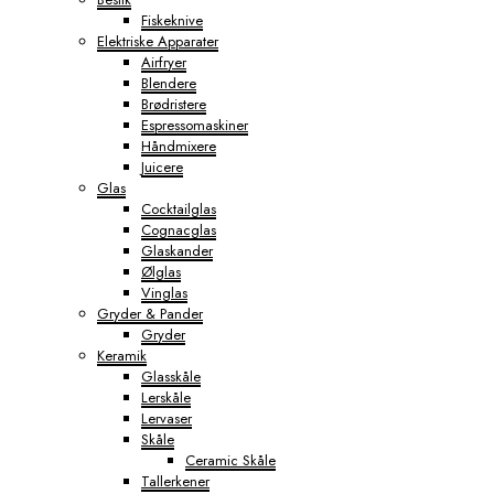
Fiskeknive
Elektriske Apparater
Airfryer
Blendere
Brødristere
Espressomaskiner
Håndmixere
Juicere
Glas
Cocktailglas
Cognacglas
Glaskander
Ølglas
Vinglas
Gryder & Pander
Gryder
Keramik
Glasskåle
Lerskåle
Lervaser
Skåle
Ceramic Skåle
Tallerkener