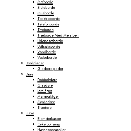
Stofborde
Stoleborde
Stueborde
Teaktræborde
Telefonborde
Træborde
Træborde Med Metalben
Udendørsborde
Udtræksborde
Vandborde
Vaskeborde
Bordplader
Glasbordplader
Døre
Dobbeltdøre
Glasdøre
Jernlåger
Marmorlåger
Skydedøre
Trædøre
Have
Blomsterkasser
Cykelophæng
Hængeparasoller