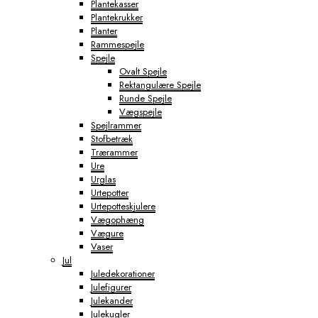
Plantekasser
Plantekrukker
Planter
Rammespejle
Spejle
Ovalt Spejle
Rektangulære Spejle
Runde Spejle
Vægspejle
Spejlrammer
Stofbetræk
Trærammer
Ure
Urglas
Urtepotter
Urtepotteskjulere
Vægophæng
Vægure
Vaser
Jul
Juledekorationer
Julefigurer
Julekander
Julekugler