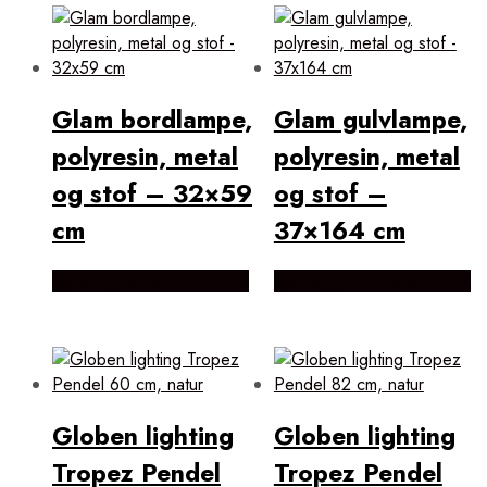
Glam bordlampe,
Glam gulvlampe,
polyresin, metal
polyresin, metal
og stof – 32×59
og stof –
cm
37×164 cm
Købes Hos Lammeuld.dk
Købes Hos Lammeuld.dk
Globen lighting
Globen lighting
Tropez Pendel
Tropez Pendel