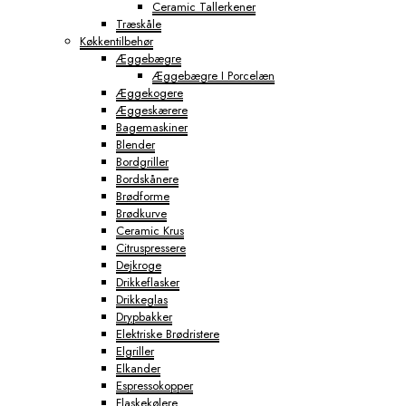
Ceramic Tallerkener
Træskåle
Køkkentilbehør
Æggebægre
Æggebægre I Porcelæn
Æggekogere
Æggeskærere
Bagemaskiner
Blender
Bordgriller
Bordskånere
Brødforme
Brødkurve
Ceramic Krus
Citruspressere
Dejkroge
Drikkeflasker
Drikkeglas
Drypbakker
Elektriske Brødristere
Elgriller
Elkander
Espressokopper
Flaskekølere