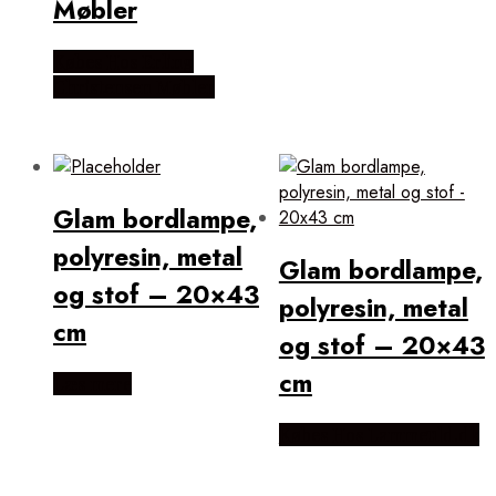
Møbler
Købes Hos Erling
Christensen Møbler
Glam bordlampe,
polyresin, metal
Glam bordlampe,
og stof – 20×43
polyresin, metal
cm
og stof – 20×43
cm
Læs mere
Købes Hos Lammeuld.dk