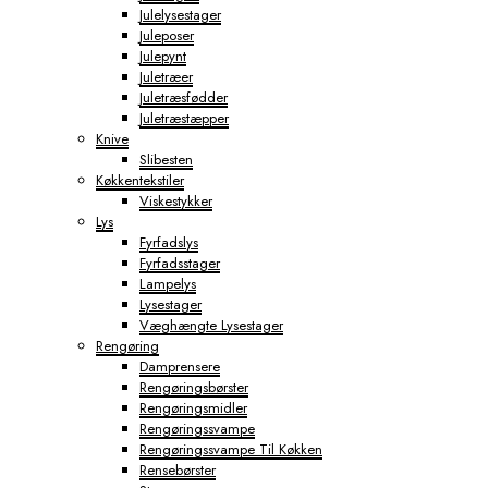
Julelysestager
Juleposer
Julepynt
Juletræer
Juletræsfødder
Juletræstæpper
Knive
Slibesten
Køkkentekstiler
Viskestykker
Lys
Fyrfadslys
Fyrfadsstager
Lampelys
Lysestager
Væghængte Lysestager
Rengøring
Damprensere
Rengøringsbørster
Rengøringsmidler
Rengøringssvampe
Rengøringssvampe Til Køkken
Rensebørster