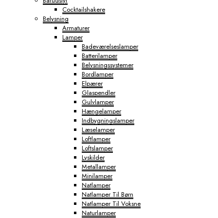
Barudstyr
Cocktailshakere
Belysning
Armaturer
Lamper
Badeværelseslamper
Batterilamper
Belysningssystemer
Bordlamper
Elpærer
Glaspendler
Gulvlamper
Hængelamper
Indbygningslamper
Læselamper
Loftlamper
Loftslamper
Lyskilder
Metallamper
Minilamper
Natlamper
Natlamper Til Børn
Natlamper Til Voksne
Naturlamper