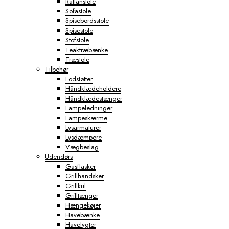
Rattanstole
Sofastole
Spisebordsstole
Spisestole
Stofstole
Teaktræbænke
Træstole
Tilbehør
Fodstøtter
Håndklædeholdere
Håndklædestænger
Lampeledninger
Lampeskærme
Lysarmaturer
Lysdæmpere
Vægbeslag
Udendørs
Gasflasker
Grillhandsker
Grillkul
Grilltænger
Hængekøjer
Havebænke
Havelygter