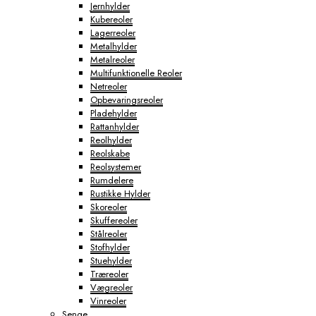
Jernhylder
Kubereoler
Lagerreoler
Metalhylder
Metalreoler
Multifunktionelle Reoler
Netreoler
Opbevaringsreoler
Pladehylder
Rattanhylder
Reolhylder
Reolskabe
Reolsystemer
Rumdelere
Rustikke Hylder
Skoreoler
Skuffereoler
Stålreoler
Stofhylder
Stuehylder
Træreoler
Vægreoler
Vinreoler
Senge