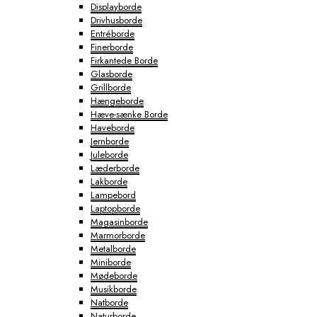
Displayborde
Drivhusborde
Entréborde
Finerborde
Firkantede Borde
Glasborde
Grillborde
Hængeborde
Hæve-sænke Borde
Haveborde
Jernborde
Juleborde
Læderborde
Lakborde
Lampebord
Laptopborde
Magasinborde
Marmorborde
Metalborde
Miniborde
Mødeborde
Musikborde
Natborde
Naturborde