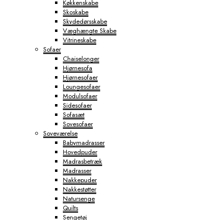
Køkkenskabe
Skoskabe
Skydedørsskabe
Væghængte Skabe
Vitrineskabe
Sofaer
Chaiselonger
Hjørnesofa
Hjørnesofaer
Loungesofaer
Modulsofaer
Sidesofaer
Sofasæt
Sovesofaer
Soveværelse
Babymadrasser
Hovedpuder
Madrasbetræk
Madrasser
Nakkepuder
Nakkestøtter
Natursenge
Quilts
Sengetøj