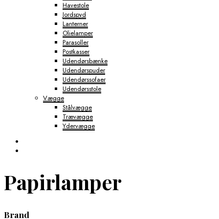
Havestole
Jordspyd
Lanterner
Olielamper
Parasoller
Postkasser
Udendørsbænke
Udendørspuder
Udendørssofaer
Udendørsstole
Vægge
Stålvægge
Trævægge
Ydervægge
Papirlamper
Brand