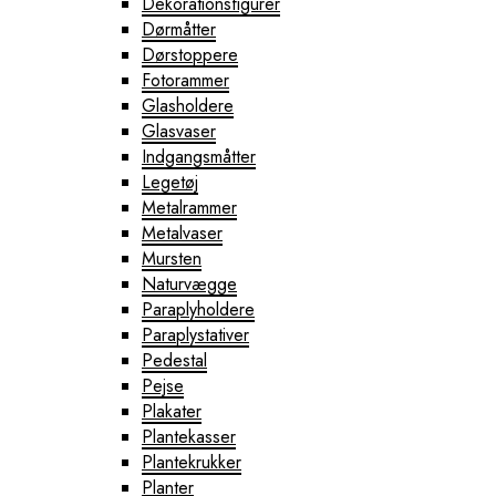
Dekorationsfigurer
Dørmåtter
Dørstoppere
Fotorammer
Glasholdere
Glasvaser
Indgangsmåtter
Legetøj
Metalrammer
Metalvaser
Mursten
Naturvægge
Paraplyholdere
Paraplystativer
Pedestal
Pejse
Plakater
Plantekasser
Plantekrukker
Planter