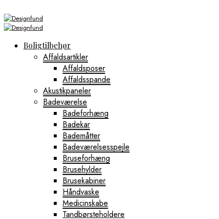
Boligtilbehør
Affaldsartikler
Affaldsposer
Affaldsspande
Akustikpaneler
Badeværelse
Badeforhæng
Badekar
Bademåtter
Badeværelsesspejle
Bruseforhæng
Brusehylder
Brusekabiner
Håndvaske
Medicinskabe
Tandbørsteholdere