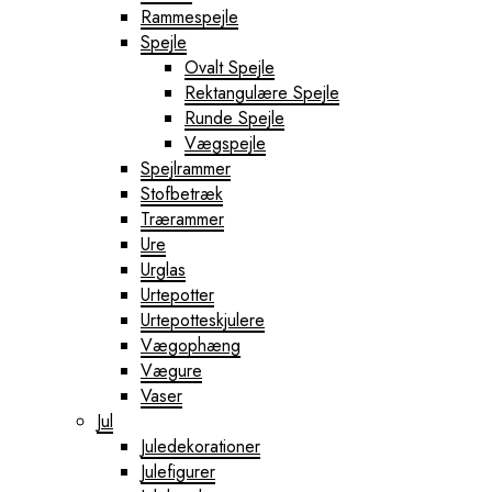
Rammespejle
Spejle
Ovalt Spejle
Rektangulære Spejle
Runde Spejle
Vægspejle
Spejlrammer
Stofbetræk
Trærammer
Ure
Urglas
Urtepotter
Urtepotteskjulere
Vægophæng
Vægure
Vaser
Jul
Juledekorationer
Julefigurer