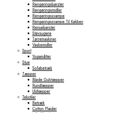
Rengøringsbørster
Rengøringsmidler
Rengøringssvampe
Rengøringssvampe Til Køkken
Rensebørster
Støvsugere
Tørremaskiner
Vaskemidler
Sport
Yogamåtter
Stue
Sofabetræk
Tæpper
Bløde Gulvtæpper
Rundtæpper
Uldtæpper
Tekstiler
Betræk
Cotton Plaider