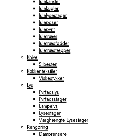
Julekander
Julekugler
Julelysestager
Juleposer
Julepynt
Juletræer
Juletræsfødder
Juletræstæpper
Knive
Slibesten
Køkkentekstiler
Viskestykker
Lys
Fyrfadslys
Fyrfadsstager
Lampelys
Lysestager
Væghængte Lysestager
Rengøring
Damprensere