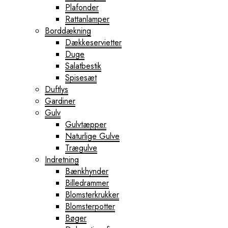
Plafonder
Rattanlamper
Borddækning
Dækkeservietter
Duge
Salatbestik
Spisesæt
Duftlys
Gardiner
Gulv
Gulvtæpper
Naturlige Gulve
Trægulve
Indretning
Bænkhynder
Billedrammer
Blomsterkrukker
Blomsterpotter
Bøger