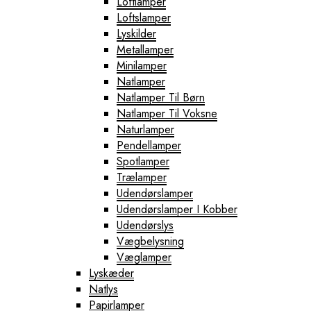
Loftlamper
Loftslamper
Lyskilder
Metallamper
Minilamper
Natlamper
Natlamper Til Børn
Natlamper Til Voksne
Naturlamper
Pendellamper
Spotlamper
Trælamper
Udendørslamper
Udendørslamper I Kobber
Udendørslys
Vægbelysning
Væglamper
Lyskæder
Natlys
Papirlamper