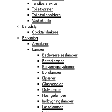
Tandbørstekrus
Toiletbørster
Toiletrulleholdere
Vaskeklude
Barudstyr
Cocktailshakere
Belysning
Armaturer
Lamper
Badeværelseslamper
Batterilamper
Belysningssystemer
Bordlamper
Elpærer
Glaspendler
Gulvlamper
Hængelamper
Indbygningslamper
Læselamper