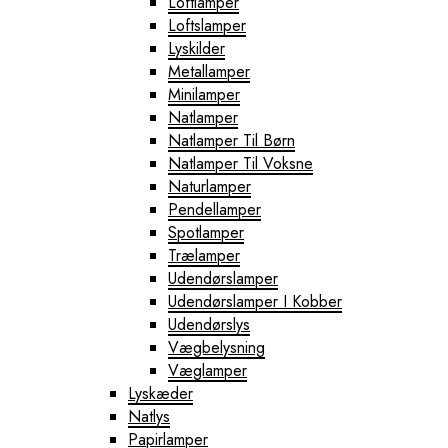
Loftlamper
Loftslamper
Lyskilder
Metallamper
Minilamper
Natlamper
Natlamper Til Børn
Natlamper Til Voksne
Naturlamper
Pendellamper
Spotlamper
Trælamper
Udendørslamper
Udendørslamper I Kobber
Udendørslys
Vægbelysning
Væglamper
Lyskæder
Natlys
Papirlamper