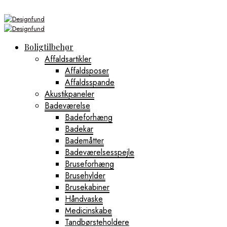
Boligtilbehør
Affaldsartikler
Affaldsposer
Affaldsspande
Akustikpaneler
Badeværelse
Badeforhæng
Badekar
Bademåtter
Badeværelsesspejle
Bruseforhæng
Brusehylder
Brusekabiner
Håndvaske
Medicinskabe
Tandbørsteholdere