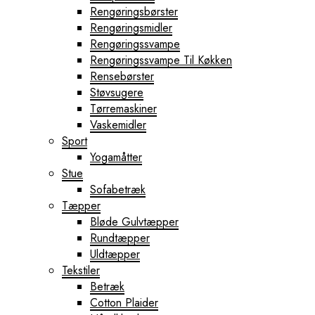
Rengøringsbørster
Rengøringsmidler
Rengøringssvampe
Rengøringssvampe Til Køkken
Rensebørster
Støvsugere
Tørremaskiner
Vaskemidler
Sport
Yogamåtter
Stue
Sofabetræk
Tæpper
Bløde Gulvtæpper
Rundtæpper
Uldtæpper
Tekstiler
Betræk
Cotton Plaider