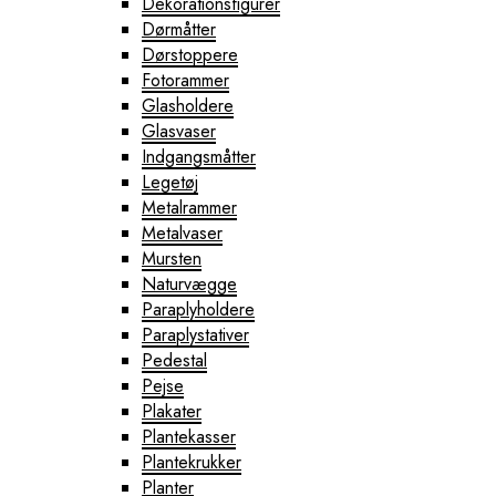
Dekorationsfigurer
Dørmåtter
Dørstoppere
Fotorammer
Glasholdere
Glasvaser
Indgangsmåtter
Legetøj
Metalrammer
Metalvaser
Mursten
Naturvægge
Paraplyholdere
Paraplystativer
Pedestal
Pejse
Plakater
Plantekasser
Plantekrukker
Planter