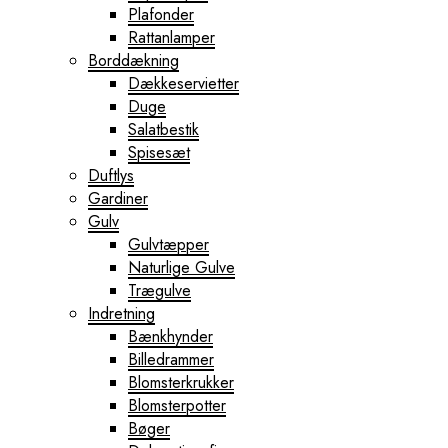
Plafonder
Rattanlamper
Borddækning
Dækkeservietter
Duge
Salatbestik
Spisesæt
Duftlys
Gardiner
Gulv
Gulvtæpper
Naturlige Gulve
Trægulve
Indretning
Bænkhynder
Billedrammer
Blomsterkrukker
Blomsterpotter
Bøger