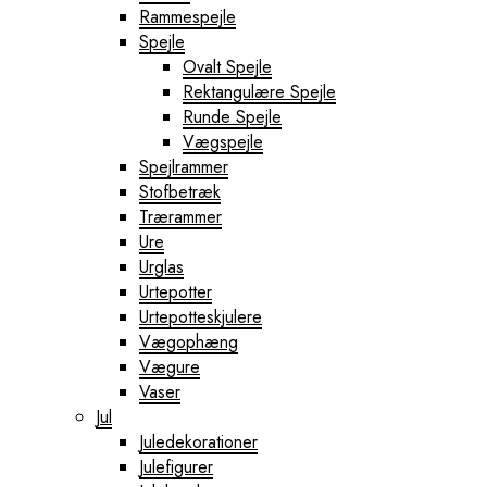
Rammespejle
Spejle
Ovalt Spejle
Rektangulære Spejle
Runde Spejle
Vægspejle
Spejlrammer
Stofbetræk
Trærammer
Ure
Urglas
Urtepotter
Urtepotteskjulere
Vægophæng
Vægure
Vaser
Jul
Juledekorationer
Julefigurer