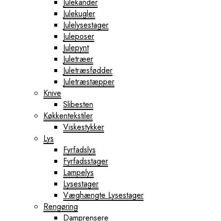
Julekander
Julekugler
Julelysestager
Juleposer
Julepynt
Juletræer
Juletræsfødder
Juletræstæpper
Knive
Slibesten
Køkkentekstiler
Viskestykker
Lys
Fyrfadslys
Fyrfadsstager
Lampelys
Lysestager
Væghængte Lysestager
Rengøring
Damprensere