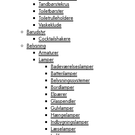
Tandbørstekrus
Toiletbørster
Toiletrulleholdere
Vaskeklude
Barudstyr
Cocktailshakere
Belysning
Armaturer
Lamper
Badeværelseslamper
Batterilamper
Belysningssystemer
Bordlamper
Elpærer
Glaspendler
Gulvlamper
Hængelamper
Indbygningslamper
Læselamper