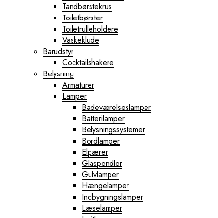
Tandbørstekrus
Toiletbørster
Toiletrulleholdere
Vaskeklude
Barudstyr
Cocktailshakere
Belysning
Armaturer
Lamper
Badeværelseslamper
Batterilamper
Belysningssystemer
Bordlamper
Elpærer
Glaspendler
Gulvlamper
Hængelamper
Indbygningslamper
Læselamper