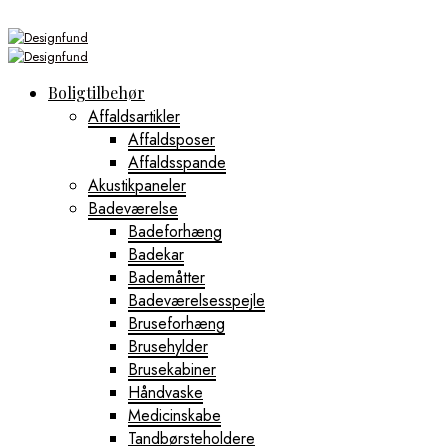
Boligtilbehør
Affaldsartikler
Affaldsposer
Affaldsspande
Akustikpaneler
Badeværelse
Badeforhæng
Badekar
Bademåtter
Badeværelsesspejle
Bruseforhæng
Brusehylder
Brusekabiner
Håndvaske
Medicinskabe
Tandbørsteholdere