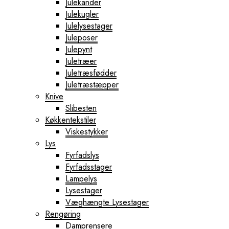
Julekander
Julekugler
Julelysestager
Juleposer
Julepynt
Juletræer
Juletræsfødder
Juletræstæpper
Knive
Slibesten
Køkkentekstiler
Viskestykker
Lys
Fyrfadslys
Fyrfadsstager
Lampelys
Lysestager
Væghængte Lysestager
Rengøring
Damprensere