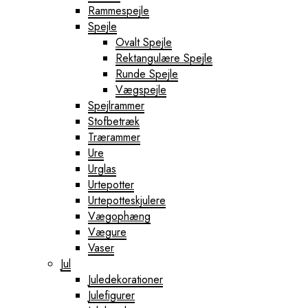
Rammespejle
Spejle
Ovalt Spejle
Rektangulære Spejle
Runde Spejle
Vægspejle
Spejlrammer
Stofbetræk
Trærammer
Ure
Urglas
Urtepotter
Urtepotteskjulere
Vægophæng
Vægure
Vaser
Jul
Juledekorationer
Julefigurer