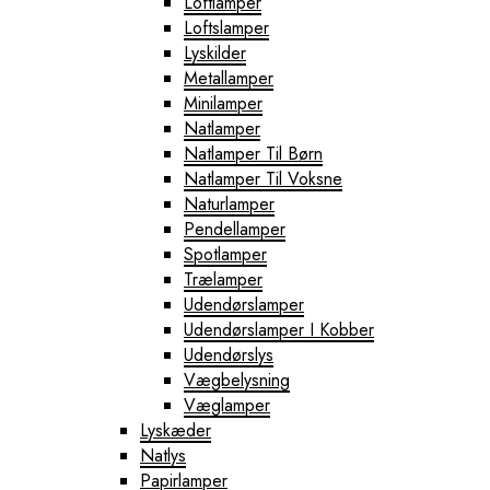
Loftlamper
Loftslamper
Lyskilder
Metallamper
Minilamper
Natlamper
Natlamper Til Børn
Natlamper Til Voksne
Naturlamper
Pendellamper
Spotlamper
Trælamper
Udendørslamper
Udendørslamper I Kobber
Udendørslys
Vægbelysning
Væglamper
Lyskæder
Natlys
Papirlamper