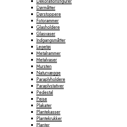
Dekorationsfigurer
Dørmåtter
Dørstoppere
Fotorammer
Glasholdere
Glasvaser
Indgangsmåtter
Legetøj
Metalrammer
Metalvaser
Mursten
Naturvægge
Paraplyholdere
Paraplystativer
Pedestal
Pejse
Plakater
Plantekasser
Plantekrukker
Planter