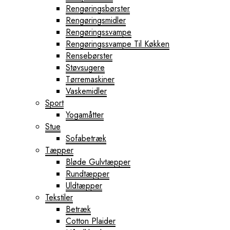
Rengøringsbørster
Rengøringsmidler
Rengøringssvampe
Rengøringssvampe Til Køkken
Rensebørster
Støvsugere
Tørremaskiner
Vaskemidler
Sport
Yogamåtter
Stue
Sofabetræk
Tæpper
Bløde Gulvtæpper
Rundtæpper
Uldtæpper
Tekstiler
Betræk
Cotton Plaider