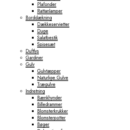
Plafonder
Rattanlamper
Borddækning
Dækkeservietter
Duge
Salatbestik
Spisesæt
Duftlys
Gardiner
Gulv
Gulvtæpper
Naturlige Gulve
Trægulve
Indretning
Bænkhynder
Billedrammer
Blomsterkrukker
Blomsterpotter
Bøger