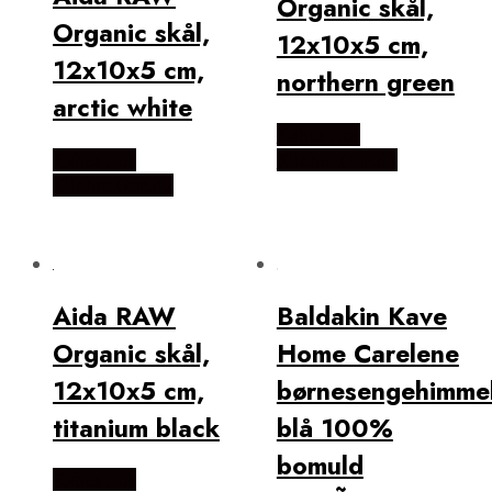
Organic skål,
Organic skål,
12x10x5 cm,
12x10x5 cm,
northern green
arctic white
Købes Hos
Købes Hos
KitchenOne.dk
KitchenOne.dk
Aida RAW
Baldakin Kave
Organic skål,
Home Carelene
12x10x5 cm,
børnesengehimmel
titanium black
blå 100%
bomuld
Købes Hos