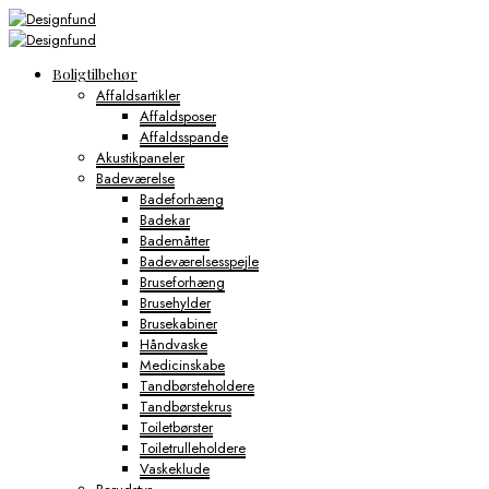
Boligtilbehør
Affaldsartikler
Affaldsposer
Affaldsspande
Akustikpaneler
Badeværelse
Badeforhæng
Badekar
Bademåtter
Badeværelsesspejle
Bruseforhæng
Brusehylder
Brusekabiner
Håndvaske
Medicinskabe
Tandbørsteholdere
Tandbørstekrus
Toiletbørster
Toiletrulleholdere
Vaskeklude