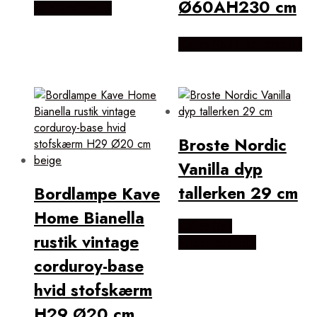
Ø60ÃH230 cm
KitchenOne.dk
Købes Hos Likehome.dk
Broste Nordic
Vanilla dyp
tallerken 29 cm
Bordlampe Kave
Home Bianella
Købes Hos
rustik vintage
KitchenOne.dk
corduroy-base
hvid stofskærm
H29 Ø20 cm