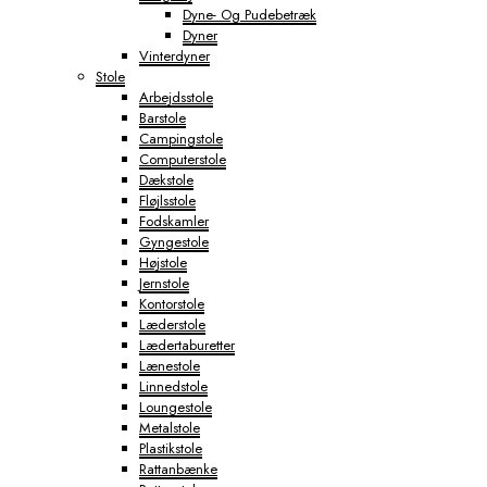
Dyne- Og Pudebetræk
Dyner
Vinterdyner
Stole
Arbejdsstole
Barstole
Campingstole
Computerstole
Dækstole
Fløjlsstole
Fodskamler
Gyngestole
Højstole
Jernstole
Kontorstole
Læderstole
Lædertaburetter
Lænestole
Linnedstole
Loungestole
Metalstole
Plastikstole
Rattanbænke