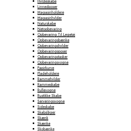
Hyldeskabe
Linnedposer
Magasinholdere
Magasinhylder
Naturskabe
Netopbevaring
Opbevaring Til Legetøj
Opbevaringsbænke
Opbevaringshylder
Opbevaringsposer
Opbevaringstasker
Opbevaringsvogne
Papirkurve
Pladeholdere
Rammehylder
Rammeskabe
Rullevogne
Rustikke Skabe
Serveringsvogne
Sideskabe
Skabslåger
Skænk
Skænke
Skobænke