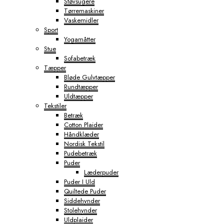
Støvsugere
Tørremaskiner
Vaskemidler
Sport
Yogamåtter
Stue
Sofabetræk
Tæpper
Bløde Gulvtæpper
Rundtæpper
Uldtæpper
Tekstiler
Betræk
Cotton Plaider
Håndklæder
Nordisk Tekstil
Pudebetræk
Puder
Læderpuder
Puder I Uld
Quiltede Puder
Siddehynder
Stolehynder
Uldplaider