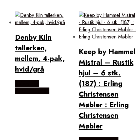
Denby Kiln
tallerken,
Keep by Hammel
mellem, 4-pak,
Mistral – Rustik
hvid/grå
hjul – 6 stk.
(187) : Erling
Købes Hos
KitchenOne.dk
Christensen
Møbler : Erling
Christensen
Møbler