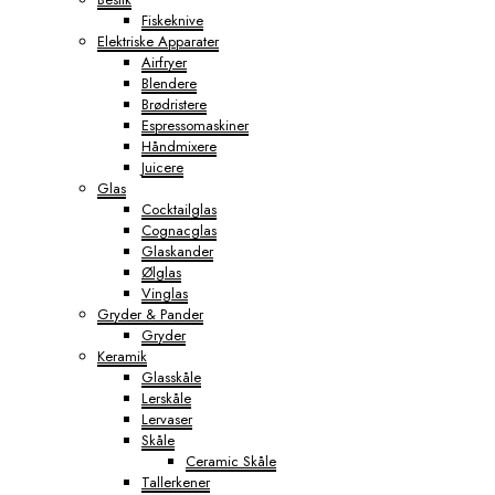
Fiskeknive
Elektriske Apparater
Airfryer
Blendere
Brødristere
Espressomaskiner
Håndmixere
Juicere
Glas
Cocktailglas
Cognacglas
Glaskander
Ølglas
Vinglas
Gryder & Pander
Gryder
Keramik
Glasskåle
Lerskåle
Lervaser
Skåle
Ceramic Skåle
Tallerkener