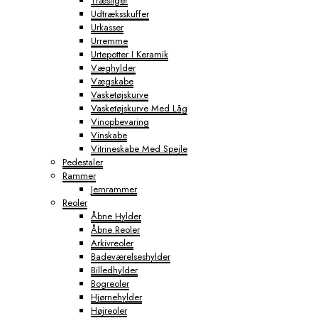
Træstiger
Udtræksskuffer
Urkasser
Urremme
Urtepotter I Keramik
Væghylder
Vægskabe
Vasketøjskurve
Vasketøjskurve Med Låg
Vinopbevaring
Vinskabe
Vitrineskabe Med Spejle
Pedestaler
Rammer
Jernrammer
Reoler
Åbne Hylder
Åbne Reoler
Arkivreoler
Badeværelseshylder
Billedhylder
Bogreoler
Hjørnehylder
Højreoler