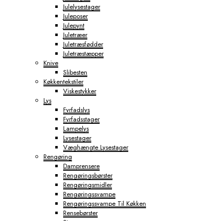
Julelysestager
Juleposer
Julepynt
Juletræer
Juletræsfødder
Juletræstæpper
Knive
Slibesten
Køkkentekstiler
Viskestykker
Lys
Fyrfadslys
Fyrfadsstager
Lampelys
Lysestager
Væghængte Lysestager
Rengøring
Damprensere
Rengøringsbørster
Rengøringsmidler
Rengøringssvampe
Rengøringssvampe Til Køkken
Rensebørster