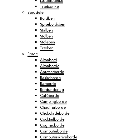
Læderbænke
Træbænke
Borddele
Bordben
Spisebordsben
Stålben
Stolben
Stoleben
Træben
Borde
Altanbord
Altanborde
Anretterborde
Bakkeborde
Barborde
Bordunderlag
Caféborde
Campingborde
Chaufførborde
Chokoladeborde
Cocktailborde
Cognacborde
Computerborde
Computerskriveborde