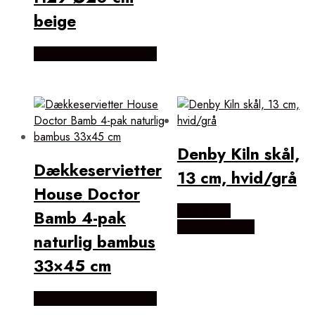
beige
Købes Hos Likehome.dk
Denby Kiln skål,
Dækkeservietter
13 cm, hvid/grå
House Doctor
Købes Hos
Bamb 4-pak
KitchenOne.dk
naturlig bambus
33×45 cm
Købes Hos Likehome.dk