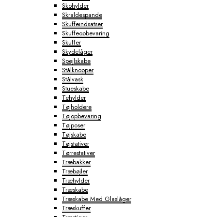
Skohylder
Skraldespande
Skuffeindsatser
Skuffeopbevaring
Skuffer
Skydelåger
Spejlskabe
Stålknopper
Stålvask
Stueskabe
Tehylder
Tøjholdere
Tøjopbevaring
Tøjposer
Tøjskabe
Tøjstativer
Tørrestativer
Træbakker
Træbøjler
Træhylder
Træskabe
Træskabe Med Glaslåger
Træskuffer