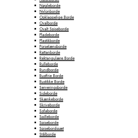
Nøgleborde
Nylonborde
Opklappelige Borde
Ovalborde
Ovalt Spiseborde
Pladeborde
Plastikborde
Porselænsborde
Rattanborde
Rektangulære Borde
Rulleborde
Rundborde
Rustfrie Borde
Rustikke Borde
Serveringsborde
Sideborde
Skænkeborde
Skriveborde
Sofaborde
Spilleborde
Spiseborde
Spisebordssæt
Stålborde