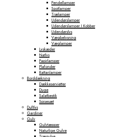
Pendellamper
Spotlamper
Trælamper
Udendørslamper
Udendørslamper I Kobber
Udendørslys
Vægbelysning
Væglamper
Lyskæder
Natlys
Papirlamper
Plafonder
Rattanlamper
Borddækning
Dækkeservietter
Duge
Salatbestik
Spisesæt
Duftlys
Gardiner
Gulv
Gulvtæpper
Naturlige Gulve
Trægulve