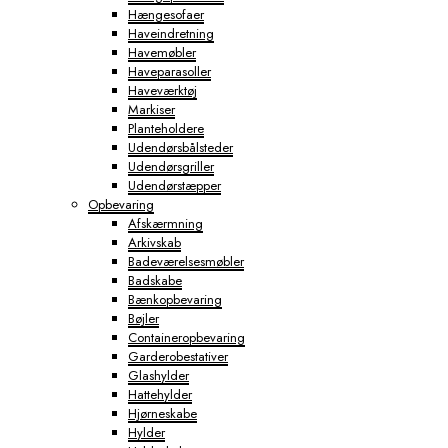
Hængesofaer
Haveindretning
Havemøbler
Haveparasoller
Haveværktøj
Markiser
Planteholdere
Udendørsbålsteder
Udendørsgriller
Udendørstæpper
Opbevaring
Afskærmning
Arkivskab
Badeværelsesmøbler
Badskabe
Bænkopbevaring
Bøjler
Containeropbevaring
Garderobestativer
Glashylder
Hattehylder
Hjørneskabe
Hylder