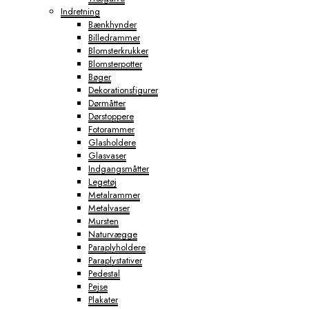
Indretning
Bænkhynder
Billedrammer
Blomsterkrukker
Blomsterpotter
Bøger
Dekorationsfigurer
Dørmåtter
Dørstoppere
Fotorammer
Glasholdere
Glasvaser
Indgangsmåtter
Legetøj
Metalrammer
Metalvaser
Mursten
Naturvægge
Paraplyholdere
Paraplystativer
Pedestal
Pejse
Plakater