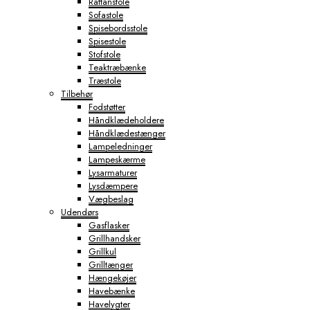
Rattanstole
Sofastole
Spisebordsstole
Spisestole
Stofstole
Teaktræbænke
Træstole
Tilbehør
Fodstøtter
Håndklædeholdere
Håndklædestænger
Lampeledninger
Lampeskærme
Lysarmaturer
Lysdæmpere
Vægbeslag
Udendørs
Gasflasker
Grillhandsker
Grillkul
Grilltænger
Hængekøjer
Havebænke
Havelygter