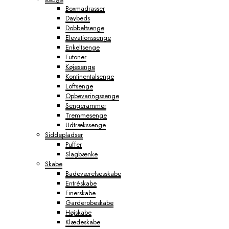
Boxmadrasser
Daybeds
Dobbeltsenge
Elevationssenge
Enkeltsenge
Futoner
Køjesenge
Kontinentalsenge
Loftsenge
Opbevaringssenge
Sengerammer
Tremmesenge
Udtrækssenge
Siddepladser
Puffer
Slagbænke
Skabe
Badeværelsesskabe
Entréskabe
Finerskabe
Garderobeskabe
Højskabe
Klædeskabe