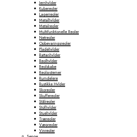
Jernhylder
Kubereoler
Lagerreoler
Metalhylder
Metalreoler
Multifunktionelle Reoler
Netreoler
Opbevaringsreoler
Pladehylder
Rattanhylder
Reolhylder
Reolskabe
Reolsystemer
Rumdelere
Rustikke Hylder
Skoreoler
Skuffereoler
Stålreoler
Stofhylder
Stuehylder
Træreoler
Vægreoler
Vinreoler
Senge