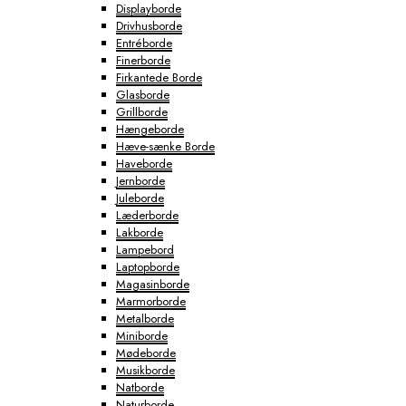
Displayborde
Drivhusborde
Entréborde
Finerborde
Firkantede Borde
Glasborde
Grillborde
Hængeborde
Hæve-sænke Borde
Haveborde
Jernborde
Juleborde
Læderborde
Lakborde
Lampebord
Laptopborde
Magasinborde
Marmorborde
Metalborde
Miniborde
Mødeborde
Musikborde
Natborde
Naturborde