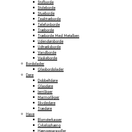
Stofborde
Stoleborde
Stueborde
Teaktræborde
Telefonborde
Træborde
Træborde Med Metalben
Udendørsborde
Udtræksborde
Vandborde
Vaskeborde
Bordplader
Glasbordplader
Døre
Dobbeltdøre
Glasdøre
Jernlåger
Marmorlåger
Skydedøre
Trædøre
Have
Blomsterkasser
Cykelophæng
Hængeparasoller