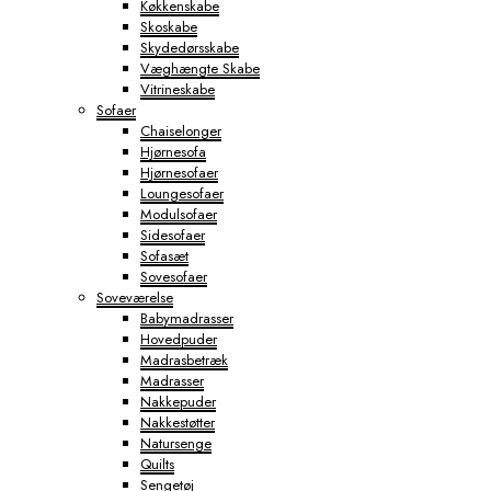
Køkkenskabe
Skoskabe
Skydedørsskabe
Væghængte Skabe
Vitrineskabe
Sofaer
Chaiselonger
Hjørnesofa
Hjørnesofaer
Loungesofaer
Modulsofaer
Sidesofaer
Sofasæt
Sovesofaer
Soveværelse
Babymadrasser
Hovedpuder
Madrasbetræk
Madrasser
Nakkepuder
Nakkestøtter
Natursenge
Quilts
Sengetøj