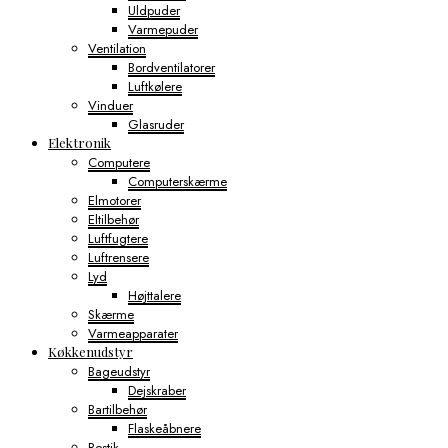
Uldpuder
Varmepuder
Ventilation
Bordventilatorer
Luftkølere
Vinduer
Glasruder
Elektronik
Computere
Computerskærme
Elmotorer
Eltilbehør
Luftfugtere
Luftrensere
Lyd
Højttalere
Skærme
Varmeapparater
Køkkenudstyr
Bageudstyr
Dejskraber
Bartilbehør
Flaskeåbnere
Bestik