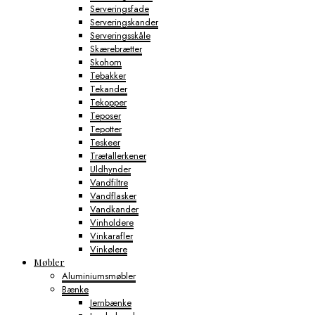
Serveringsfade
Serveringskander
Serveringsskåle
Skærebrætter
Skohorn
Tebakker
Tekander
Tekopper
Teposer
Tepotter
Teskeer
Trætallerkener
Uldhynder
Vandfiltre
Vandflasker
Vandkander
Vinholdere
Vinkarafler
Vinkølere
Møbler
Aluminiumsmøbler
Bænke
Jernbænke