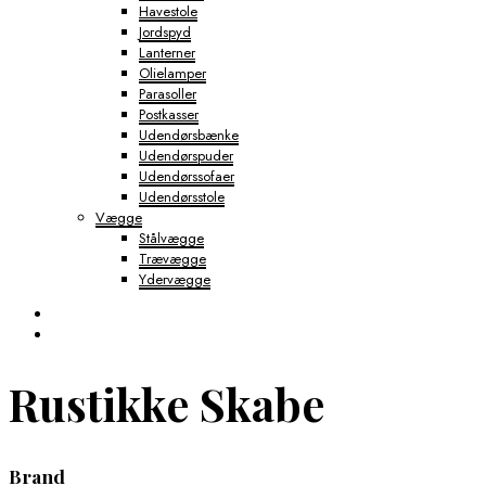
Havestole
Jordspyd
Lanterner
Olielamper
Parasoller
Postkasser
Udendørsbænke
Udendørspuder
Udendørssofaer
Udendørsstole
Vægge
Stålvægge
Trævægge
Ydervægge
Rustikke Skabe
Brand