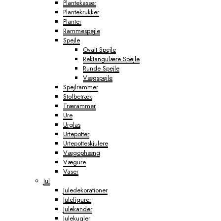
Plantekasser
Plantekrukker
Planter
Rammespejle
Spejle
Ovalt Spejle
Rektangulære Spejle
Runde Spejle
Vægspejle
Spejlrammer
Stofbetræk
Trærammer
Ure
Urglas
Urtepotter
Urtepotteskjulere
Vægophæng
Vægure
Vaser
Jul
Juledekorationer
Julefigurer
Julekander
Julekugler