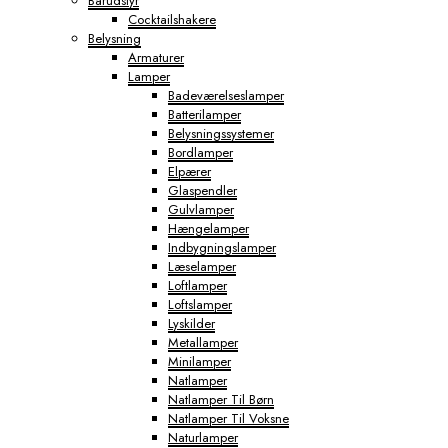
Barudstyr
Cocktailshakere
Belysning
Armaturer
Lamper
Badeværelseslamper
Batterilamper
Belysningssystemer
Bordlamper
Elpærer
Glaspendler
Gulvlamper
Hængelamper
Indbygningslamper
Læselamper
Loftlamper
Loftslamper
Lyskilder
Metallamper
Minilamper
Natlamper
Natlamper Til Børn
Natlamper Til Voksne
Naturlamper