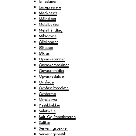
Ismaskiner
Juicepressere
Madkasser
Måleskeer
Metalbakker
Metalhåndtag
Mikroovne
Oliekander
Ølkasser
Ølkrus
Opvaskebørster
Opvaskemaskiner
Opvaskemidler
Opvaskestativer
Ovnfade
Ovnfast Porcelæn
Ovnforme
Ovnstativer
Plastikbakker
Salatskåle
Salt- Og Peberkværne
Saltkar
Serveringsbakker
Serveringsbestik