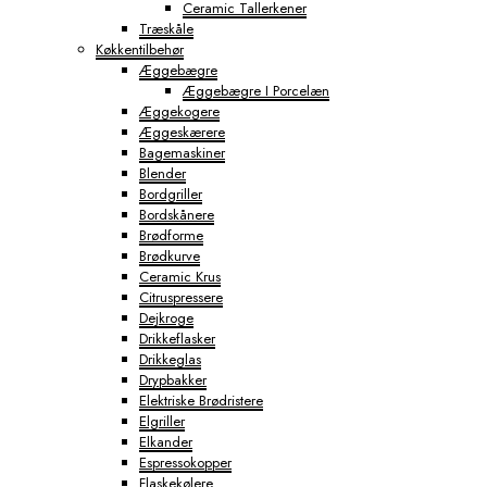
Ceramic Tallerkener
Træskåle
Køkkentilbehør
Æggebægre
Æggebægre I Porcelæn
Æggekogere
Æggeskærere
Bagemaskiner
Blender
Bordgriller
Bordskånere
Brødforme
Brødkurve
Ceramic Krus
Citruspressere
Dejkroge
Drikkeflasker
Drikkeglas
Drypbakker
Elektriske Brødristere
Elgriller
Elkander
Espressokopper
Flaskekølere