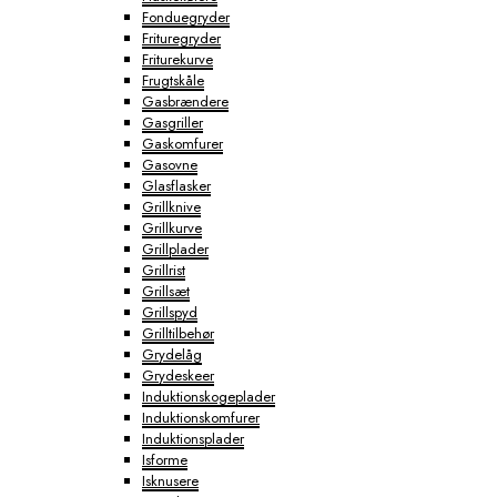
Fonduegryder
Frituregryder
Friturekurve
Frugtskåle
Gasbrændere
Gasgriller
Gaskomfurer
Gasovne
Glasflasker
Grillknive
Grillkurve
Grillplader
Grillrist
Grillsæt
Grillspyd
Grilltilbehør
Grydelåg
Grydeskeer
Induktionskogeplader
Induktionskomfurer
Induktionsplader
Isforme
Isknusere