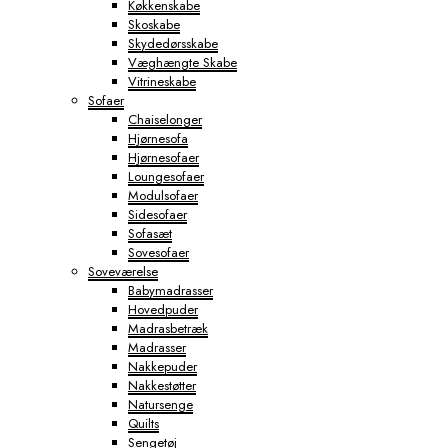
Køkkenskabe
Skoskabe
Skydedørsskabe
Væghængte Skabe
Vitrineskabe
Sofaer
Chaiselonger
Hjørnesofa
Hjørnesofaer
Loungesofaer
Modulsofaer
Sidesofaer
Sofasæt
Sovesofaer
Soveværelse
Babymadrasser
Hovedpuder
Madrasbetræk
Madrasser
Nakkepuder
Nakkestøtter
Natursenge
Quilts
Sengetøj