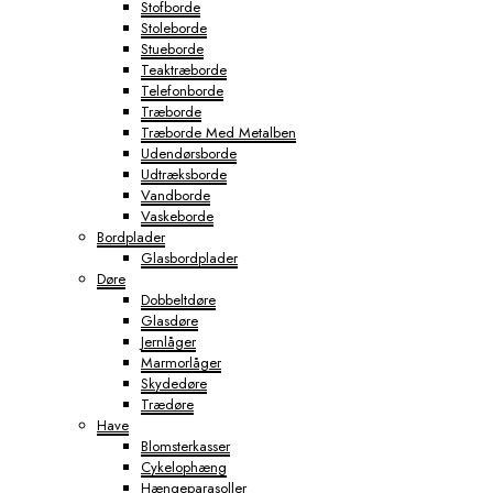
Stofborde
Stoleborde
Stueborde
Teaktræborde
Telefonborde
Træborde
Træborde Med Metalben
Udendørsborde
Udtræksborde
Vandborde
Vaskeborde
Bordplader
Glasbordplader
Døre
Dobbeltdøre
Glasdøre
Jernlåger
Marmorlåger
Skydedøre
Trædøre
Have
Blomsterkasser
Cykelophæng
Hængeparasoller