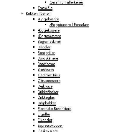
Ceramic Tallerkener
Træskåle
Køkkentilbehør
Æggebægre
Æggebægre I Porcelæn
Æggekogere
Æggeskærere
Bagemaskiner
Blender
Bordgriller
Bordskånere
Brødforme
Brødkurve
Ceramic Krus
Citruspressere
Dejkroge
Drikkeflasker
Drikkeglas
Drypbakker
Elektriske Brødristere
Elgriller
Elkander
Espressokopper
Flaskekølere