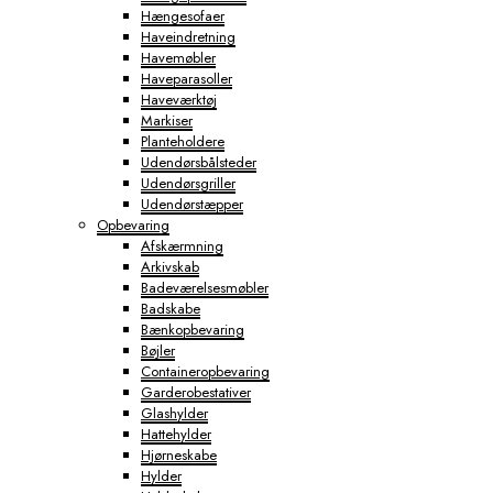
Hængesofaer
Haveindretning
Havemøbler
Haveparasoller
Haveværktøj
Markiser
Planteholdere
Udendørsbålsteder
Udendørsgriller
Udendørstæpper
Opbevaring
Afskærmning
Arkivskab
Badeværelsesmøbler
Badskabe
Bænkopbevaring
Bøjler
Containeropbevaring
Garderobestativer
Glashylder
Hattehylder
Hjørneskabe
Hylder