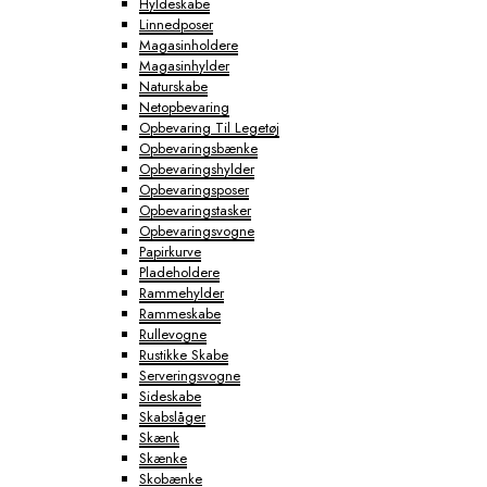
Hyldeskabe
Linnedposer
Magasinholdere
Magasinhylder
Naturskabe
Netopbevaring
Opbevaring Til Legetøj
Opbevaringsbænke
Opbevaringshylder
Opbevaringsposer
Opbevaringstasker
Opbevaringsvogne
Papirkurve
Pladeholdere
Rammehylder
Rammeskabe
Rullevogne
Rustikke Skabe
Serveringsvogne
Sideskabe
Skabslåger
Skænk
Skænke
Skobænke