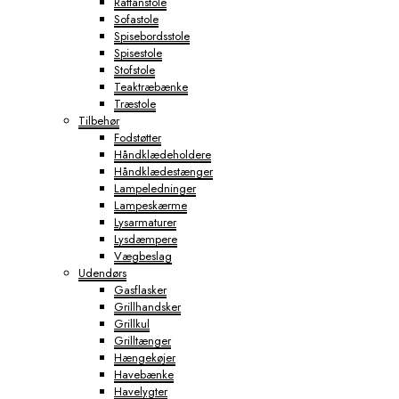
Rattanstole
Sofastole
Spisebordsstole
Spisestole
Stofstole
Teaktræbænke
Træstole
Tilbehør
Fodstøtter
Håndklædeholdere
Håndklædestænger
Lampeledninger
Lampeskærme
Lysarmaturer
Lysdæmpere
Vægbeslag
Udendørs
Gasflasker
Grillhandsker
Grillkul
Grilltænger
Hængekøjer
Havebænke
Havelygter