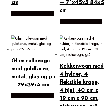
cm
– 71x45x5 84×5
cm
Købes Hos Lammeuld.dk
Købes Hos Lammeuld.dk
Glam rullevogn
Køkkenvogn med
med guldfarve,
4 hylder, 4
metal, glas og pu
fleksible kroge,
– 79x39x5 cm
4 hjul, 40 cm x
Købes Hos Lammeuld.dk
19 cm x 90 cm,