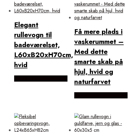
Elegant
Få mere plads i
rullevogn til
vaskerummet –
badeværelset,
Med dette
L60xB20xH70cm,
smarte skab på
hvid
hjul, hvid og
Købes Hos Lammeuld.dk
naturfarvet
Købes Hos Lammeuld.dk