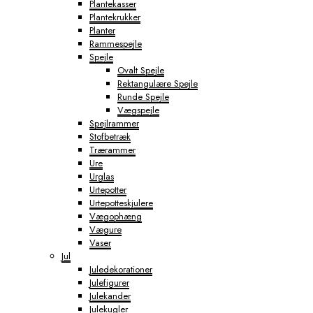
Plantekasser
Plantekrukker
Planter
Rammespejle
Spejle
Ovalt Spejle
Rektangulære Spejle
Runde Spejle
Vægspejle
Spejlrammer
Stofbetræk
Trærammer
Ure
Urglas
Urtepotter
Urtepotteskjulere
Vægophæng
Vægure
Vaser
Jul
Juledekorationer
Julefigurer
Julekander
Julekugler