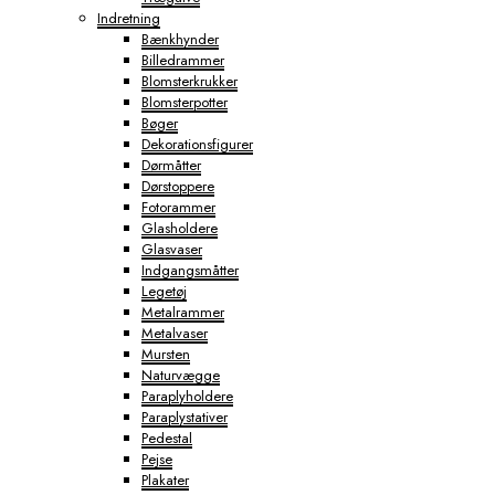
Indretning
Bænkhynder
Billedrammer
Blomsterkrukker
Blomsterpotter
Bøger
Dekorationsfigurer
Dørmåtter
Dørstoppere
Fotorammer
Glasholdere
Glasvaser
Indgangsmåtter
Legetøj
Metalrammer
Metalvaser
Mursten
Naturvægge
Paraplyholdere
Paraplystativer
Pedestal
Pejse
Plakater