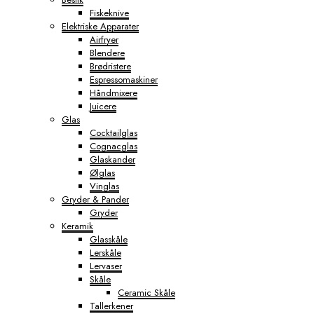
Fiskeknive
Elektriske Apparater
Airfryer
Blendere
Brødristere
Espressomaskiner
Håndmixere
Juicere
Glas
Cocktailglas
Cognacglas
Glaskander
Ølglas
Vinglas
Gryder & Pander
Gryder
Keramik
Glasskåle
Lerskåle
Lervaser
Skåle
Ceramic Skåle
Tallerkener