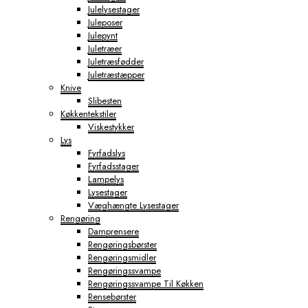
Julelysestager
Juleposer
Julepynt
Juletræer
Juletræsfødder
Juletræstæpper
Knive
Slibesten
Køkkentekstiler
Viskestykker
Lys
Fyrfadslys
Fyrfadsstager
Lampelys
Lysestager
Væghængte Lysestager
Rengøring
Damprensere
Rengøringsbørster
Rengøringsmidler
Rengøringssvampe
Rengøringssvampe Til Køkken
Rensebørster