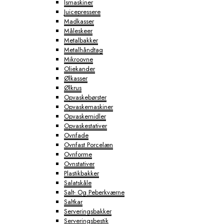
Ismaskiner
Juicepressere
Madkasser
Måleskeer
Metalbakker
Metalhåndtag
Mikroovne
Oliekander
Ølkasser
Ølkrus
Opvaskebørster
Opvaskemaskiner
Opvaskemidler
Opvaskestativer
Ovnfade
Ovnfast Porcelæn
Ovnforme
Ovnstativer
Plastikbakker
Salatskåle
Salt- Og Peberkværne
Saltkar
Serveringsbakker
Serveringsbestik