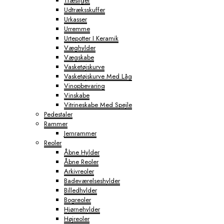
Træstiger
Udtræksskuffer
Urkasser
Urremme
Urtepotter I Keramik
Væghylder
Vægskabe
Vasketøjskurve
Vasketøjskurve Med Låg
Vinopbevaring
Vinskabe
Vitrineskabe Med Spejle
Pedestaler
Rammer
Jernrammer
Reoler
Åbne Hylder
Åbne Reoler
Arkivreoler
Badeværelseshylder
Billedhylder
Bogreoler
Hjørnehylder
Højreoler