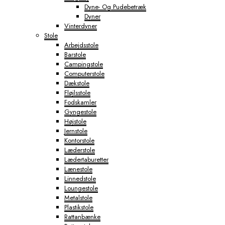
Dyne- Og Pudebetræk
Dyner
Vinterdyner
Stole
Arbejdsstole
Barstole
Campingstole
Computerstole
Dækstole
Fløjlsstole
Fodskamler
Gyngestole
Højstole
Jernstole
Kontorstole
Læderstole
Lædertaburetter
Lænestole
Linnedstole
Loungestole
Metalstole
Plastikstole
Rattanbænke