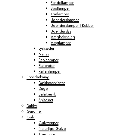
Pendellamper
Spotlamper
Trælamper
Udendørslamper
Udendørslamper I Kobber
Udendørslys
Vægbelysning
Væglamper
Lyskæder
Natlys
Papirlamper
Plafonder
Rattanlamper
Borddækning
Dækkeservietter
Duge
Salatbestik
Spisesæt
Duftlys
Gardiner
Gulv
Gulvtæpper
Naturlige Gulve
Trægulve