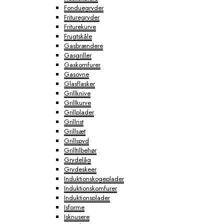
Fonduegryder
Frituregryder
Friturekurve
Frugtskåle
Gasbrændere
Gasgriller
Gaskomfurer
Gasovne
Glasflasker
Grillknive
Grillkurve
Grillplader
Grillrist
Grillsæt
Grillspyd
Grilltilbehør
Grydelåg
Grydeskeer
Induktionskogeplader
Induktionskomfurer
Induktionsplader
Isforme
Isknusere