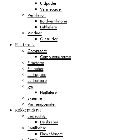
Uldpuder
Varmepuder
Ventilation
Bordventilatorer
Luftkølere
Vinduer
Glasruder
Elektronik
Computere
Computerskærme
Elmotorer
Eltilbehør
Luftfugtere
Luftrensere
Lyd
Højttalere
Skærme
Varmeapparater
Køkkenudstyr
Bageudstyr
Dejskraber
Bartilbehør
Flaskeåbnere
Bestik