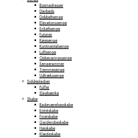
Boxmadrasser
Daybeds
Dobbeltsenge
Elevationssenge
Enkeltsenge
Futoner
Køjesenge
Kontinentalsenge
Loftsenge
Opbevaringssenge
Sengerammer
Tremmesenge
Udtrækssenge
Siddepladser
Puffer
Slagbænke
Skabe
Badeværelsesskabe
Entréskabe
Finerskabe
Garderobeskabe
Højskabe
Klædeskabe