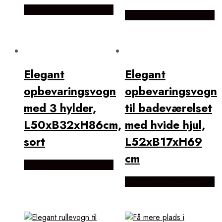
Købes Hos Lammeuld.dk
Købes Hos Lammeuld.dk
Elegant
Elegant
opbevaringsvogn
opbevaringsvogn
med 3 hylder,
til badeværelset
L50xB32xH86cm,
med hvide hjul,
sort
L52xB17xH69
cm
Købes Hos Lammeuld.dk
Købes Hos Lammeuld.dk