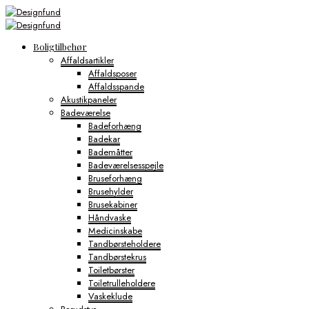
Boligtilbehør
Affaldsartikler
Affaldsposer
Affaldsspande
Akustikpaneler
Badeværelse
Badeforhæng
Badekar
Bademåtter
Badeværelsesspejle
Bruseforhæng
Brusehylder
Brusekabiner
Håndvaske
Medicinskabe
Tandbørsteholdere
Tandbørstekrus
Toiletbørster
Toiletrulleholdere
Vaskeklude