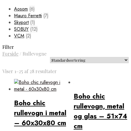
Aosom
(6)
Mauro Ferretti
(7)
Skyport
(1)
SOBUY
(12)
VCM
(2)
Filter
Forside
/
Rullevogne
Viser 1–25 af 28 resultater
Boho chic
Boho chic
rullevogn, metal
rullevogn i metal
og glas – 51×74
– 60x30x80 cm
cm