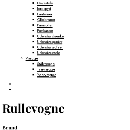
Havestole
Jordspyd
Lanterner
Olielamper
Parasoller
Postkasser
Udendørsbænke
Udendørspuder
Udendørssofaer
Udendørsstole
Vægge
Stålvægge
Trævægge
Ydervægge
Rullevogne
Brand