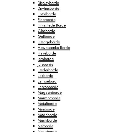
Displayborde
Drivhusborde
Entréborde
Finerborde
Firkantede Borde
Glasborde
Grillborde
Hængeborde
Hæve-sænke Borde
Haveborde
Jernborde
Juleborde
Læderborde
Lakborde
Lampebord
Laptopborde
Magasinborde
Marmorborde
Metalborde
Miniborde
Mødeborde
Musikborde
Natborde
Naturborde