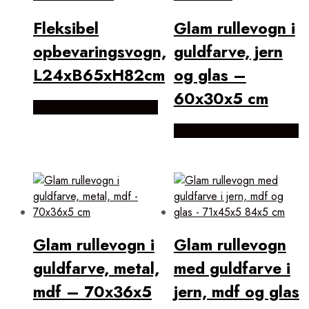
Fleksibel
Glam rullevogn i
opbevaringsvogn,
guldfarve, jern
L24xB65xH82cm
og glas –
60x30x5 cm
Købes Hos Lammeuld.dk
Købes Hos Lammeuld.dk
Glam rullevogn i
Glam rullevogn
guldfarve, metal,
med guldfarve i
mdf – 70x36x5
jern, mdf og glas