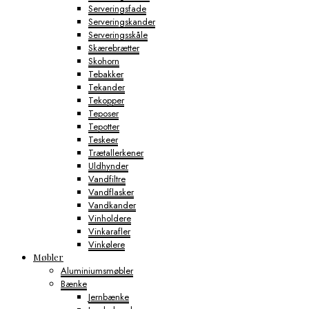
Serveringsfade
Serveringskander
Serveringsskåle
Skærebrætter
Skohorn
Tebakker
Tekander
Tekopper
Teposer
Tepotter
Teskeer
Trætallerkener
Uldhynder
Vandfiltre
Vandflasker
Vandkander
Vinholdere
Vinkarafler
Vinkølere
Møbler
Aluminiumsmøbler
Bænke
Jernbænke