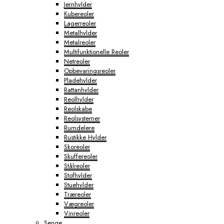
Jernhylder
Kubereoler
Lagerreoler
Metalhylder
Metalreoler
Multifunktionelle Reoler
Netreoler
Opbevaringsreoler
Pladehylder
Rattanhylder
Reolhylder
Reolskabe
Reolsystemer
Rumdelere
Rustikke Hylder
Skoreoler
Skuffereoler
Stålreoler
Stofhylder
Stuehylder
Træreoler
Vægreoler
Vinreoler
Senge