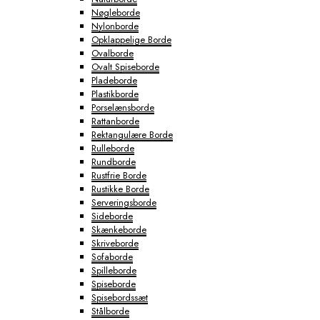
Nøgleborde
Nylonborde
Opklappelige Borde
Ovalborde
Ovalt Spiseborde
Pladeborde
Plastikborde
Porselænsborde
Rattanborde
Rektangulære Borde
Rulleborde
Rundborde
Rustfrie Borde
Rustikke Borde
Serveringsborde
Sideborde
Skænkeborde
Skriveborde
Sofaborde
Spilleborde
Spiseborde
Spisebordssæt
Stålborde