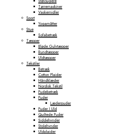
Støvsugere
Tørremaskiner
Vaskemidler
Sport
Yogamåtter
Stue
Sofabetræk
Tæpper
Bløde Gulvtæpper
Rundtæpper
Uldtæpper
Tekstiler
Betræk
Cotton Plaider
Håndklæder
Nordisk Tekstil
Pudebetræk
Puder
Læderpuder
Puder I Uld
Quiltede Puder
Siddehynder
Stolehynder
Uldplaider