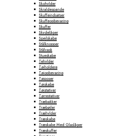
Skohylder
Skraldespande
Skuffeindsatser
Skuffeopbevaring
Skuffer
Skydelåger
Spejlskabe
Stålknopper
Stålvask
Stueskabe
Tehylder
Tøjholdere
Tøjopbevaring
Tøjposer
Tøjskabe
Tøjstativer
Tørrestativer
Træbakker
Træbøjler
Træhylder
Træskabe
Træskabe Med Glaslåger
Træskuffer