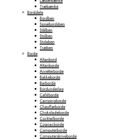
Læderbænke
Træbænke
Borddele
Bordben
Spisebordsben
Stålben
Stolben
Stoleben
Træben
Borde
Altanbord
Altanborde
Anretterborde
Bakkeborde
Barborde
Bordunderlag
Caféborde
Campingborde
Chaufførborde
Chokoladeborde
Cocktailborde
Cognacborde
Computerborde
Computerskriveborde