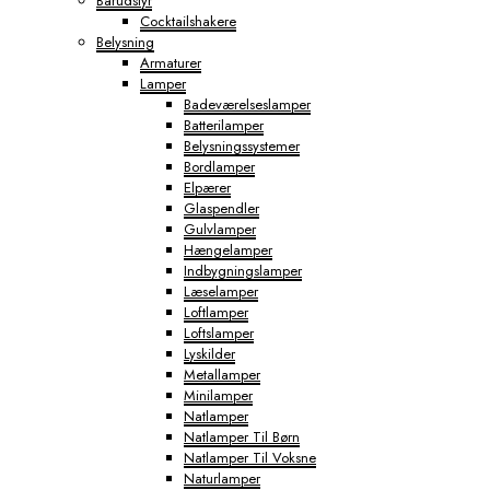
Barudstyr
Cocktailshakere
Belysning
Armaturer
Lamper
Badeværelseslamper
Batterilamper
Belysningssystemer
Bordlamper
Elpærer
Glaspendler
Gulvlamper
Hængelamper
Indbygningslamper
Læselamper
Loftlamper
Loftslamper
Lyskilder
Metallamper
Minilamper
Natlamper
Natlamper Til Børn
Natlamper Til Voksne
Naturlamper