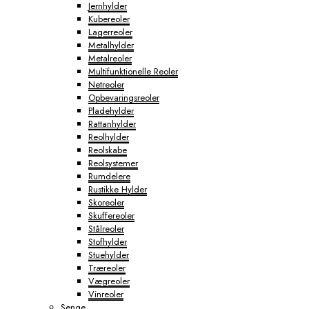
Jernhylder
Kubereoler
Lagerreoler
Metalhylder
Metalreoler
Multifunktionelle Reoler
Netreoler
Opbevaringsreoler
Pladehylder
Rattanhylder
Reolhylder
Reolskabe
Reolsystemer
Rumdelere
Rustikke Hylder
Skoreoler
Skuffereoler
Stålreoler
Stofhylder
Stuehylder
Træreoler
Vægreoler
Vinreoler
Senge