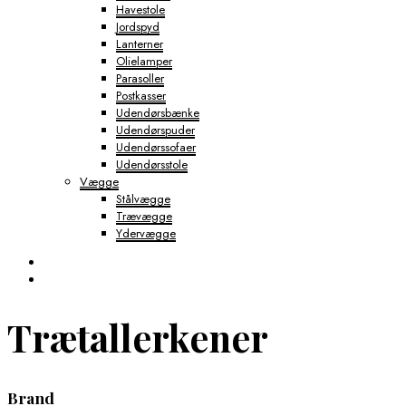
Havestole
Jordspyd
Lanterner
Olielamper
Parasoller
Postkasser
Udendørsbænke
Udendørspuder
Udendørssofaer
Udendørsstole
Vægge
Stålvægge
Trævægge
Ydervægge
Trætallerkener
Brand