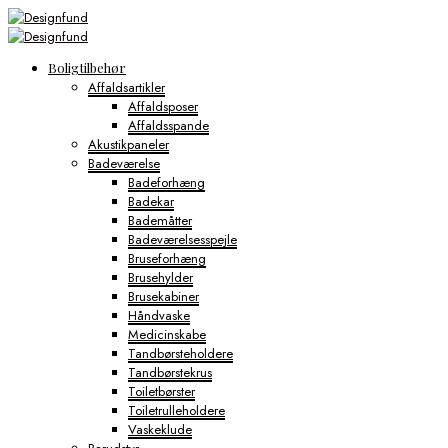
Boligtilbehør
Affaldsartikler
Affaldsposer
Affaldsspande
Akustikpaneler
Badeværelse
Badeforhæng
Badekar
Bademåtter
Badeværelsesspejle
Bruseforhæng
Brusehylder
Brusekabiner
Håndvaske
Medicinskabe
Tandbørsteholdere
Tandbørstekrus
Toiletbørster
Toiletrulleholdere
Vaskeklude