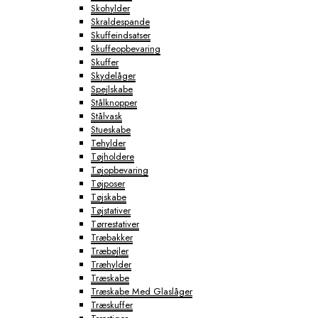
Skohylder
Skraldespande
Skuffeindsatser
Skuffeopbevaring
Skuffer
Skydelåger
Spejlskabe
Stålknopper
Stålvask
Stueskabe
Tehylder
Tøjholdere
Tøjopbevaring
Tøjposer
Tøjskabe
Tøjstativer
Tørrestativer
Træbakker
Træbøjler
Træhylder
Træskabe
Træskabe Med Glaslåger
Træskuffer