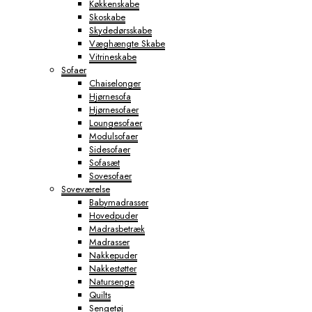
Køkkenskabe
Skoskabe
Skydedørsskabe
Væghængte Skabe
Vitrineskabe
Sofaer
Chaiselonger
Hjørnesofa
Hjørnesofaer
Loungesofaer
Modulsofaer
Sidesofaer
Sofasæt
Sovesofaer
Soveværelse
Babymadrasser
Hovedpuder
Madrasbetræk
Madrasser
Nakkepuder
Nakkestøtter
Natursenge
Quilts
Sengetøj