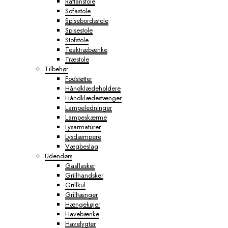
Rattanstole
Sofastole
Spisebordsstole
Spisestole
Stofstole
Teaktræbænke
Træstole
Tilbehør
Fodstøtter
Håndklædeholdere
Håndklædestænger
Lampeledninger
Lampeskærme
Lysarmaturer
Lysdæmpere
Vægbeslag
Udendørs
Gasflasker
Grillhandsker
Grillkul
Grilltænger
Hængekøjer
Havebænke
Havelygter