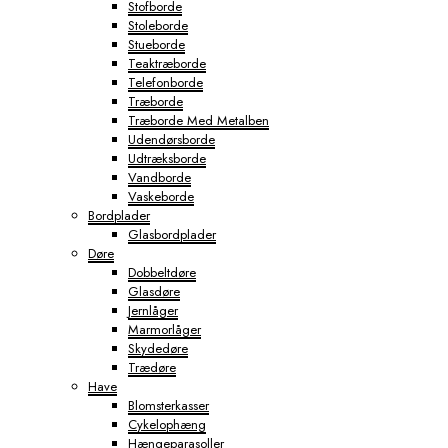
Stofborde
Stoleborde
Stueborde
Teaktræborde
Telefonborde
Træborde
Træborde Med Metalben
Udendørsborde
Udtræksborde
Vandborde
Vaskeborde
Bordplader
Glasbordplader
Døre
Dobbeltdøre
Glasdøre
Jernlåger
Marmorlåger
Skydedøre
Trædøre
Have
Blomsterkasser
Cykelophæng
Hængeparasoller