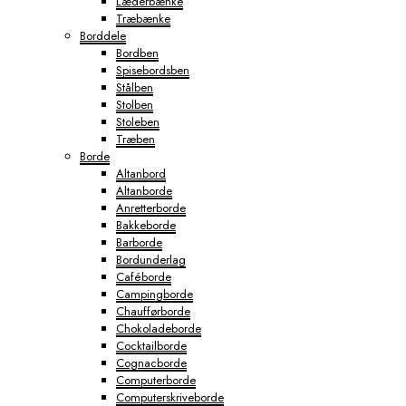
Læderbænke
Træbænke
Borddele
Bordben
Spisebordsben
Stålben
Stolben
Stoleben
Træben
Borde
Altanbord
Altanborde
Anretterborde
Bakkeborde
Barborde
Bordunderlag
Caféborde
Campingborde
Chaufførborde
Chokoladeborde
Cocktailborde
Cognacborde
Computerborde
Computerskriveborde