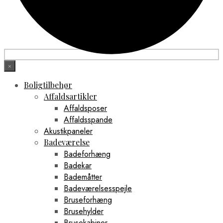
×
Boligtilbehør
Affaldsartikler
Affaldsposer
Affaldsspande
Akustikpaneler
Badeværelse
Badeforhæng
Badekar
Bademåtter
Badeværelsesspejle
Bruseforhæng
Brusehylder
Brusekabiner