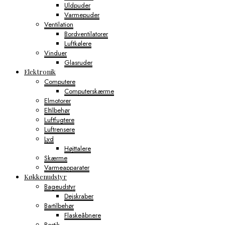
Uldpuder
Varmepuder
Ventilation
Bordventilatorer
Luftkølere
Vinduer
Glasruder
Elektronik
Computere
Computerskærme
Elmotorer
Eltilbehør
Luftfugtere
Luftrensere
Lyd
Højttalere
Skærme
Varmeapparater
Køkkenudstyr
Bageudstyr
Dejskraber
Bartilbehør
Flaskeåbnere
Bestik