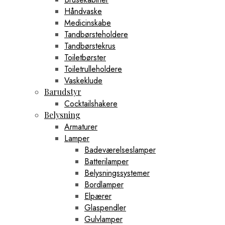
Håndvaske
Medicinskabe
Tandbørsteholdere
Tandbørstekrus
Toiletbørster
Toiletrulleholdere
Vaskeklude
Barudstyr
Cocktailshakere
Belysning
Armaturer
Lamper
Badeværelseslamper
Batterilamper
Belysningssystemer
Bordlamper
Elpærer
Glaspendler
Gulvlamper