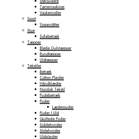
Støvsugere
Tørremaskiner
Vaskemidler
Sport
Yogamåtter
Stue
Sofabetræk
Tæpper
Bløde Gulvtæpper
Rundtæpper
Uldtæpper
Tekstiler
Betræk
Cotton Plaider
Håndklæder
Nordisk Tekstil
Pudebetræk
Puder
Læderpuder
Puder I Uld
Quiltede Puder
Siddehynder
Stolehynder
Uldplaider