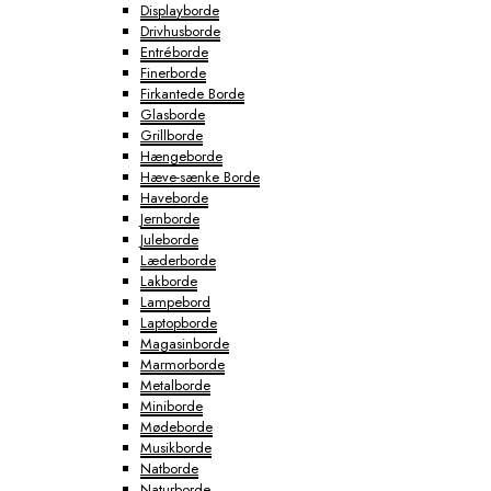
Displayborde
Drivhusborde
Entréborde
Finerborde
Firkantede Borde
Glasborde
Grillborde
Hængeborde
Hæve-sænke Borde
Haveborde
Jernborde
Juleborde
Læderborde
Lakborde
Lampebord
Laptopborde
Magasinborde
Marmorborde
Metalborde
Miniborde
Mødeborde
Musikborde
Natborde
Naturborde