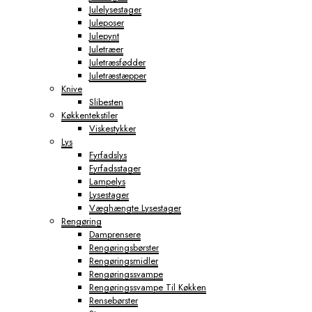
Julelysestager
Juleposer
Julepynt
Juletræer
Juletræsfødder
Juletræstæpper
Knive
Slibesten
Køkkentekstiler
Viskestykker
Lys
Fyrfadslys
Fyrfadsstager
Lampelys
Lysestager
Væghængte Lysestager
Rengøring
Damprensere
Rengøringsbørster
Rengøringsmidler
Rengøringssvampe
Rengøringssvampe Til Køkken
Rensebørster