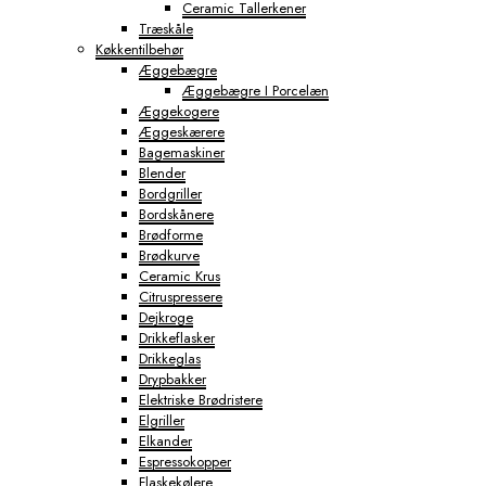
Ceramic Tallerkener
Træskåle
Køkkentilbehør
Æggebægre
Æggebægre I Porcelæn
Æggekogere
Æggeskærere
Bagemaskiner
Blender
Bordgriller
Bordskånere
Brødforme
Brødkurve
Ceramic Krus
Citruspressere
Dejkroge
Drikkeflasker
Drikkeglas
Drypbakker
Elektriske Brødristere
Elgriller
Elkander
Espressokopper
Flaskekølere