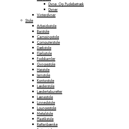
Dyne- Og Pudebetræk
Dyner
Vinterdyner
Stole
Arbejdsstole
Barstole
Campingstole
Computerstole
Dækstole
Fløjlsstole
Fodskamler
Gyngestole
Højstole
Jernstole
Kontorstole
Læderstole
Lædertaburetter
Lænestole
Linnedstole
Loungestole
Metalstole
Plastikstole
Rattanbænke