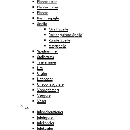
Plantekasser
Plantekrukker
Planter
Rammespejle
Spejle
Ovalt Spejle
Rektangulære Spejle
Runde Spejle
Vægspejle
Spejlrammer
Stofbetræk
Trærammer
Ure
Urglas
Urtepotter
Urtepotteskjulere
Vægophæng
Vægure
Vaser
Jul
Juledekorationer
Julefigurer
Julekander
Julekugler