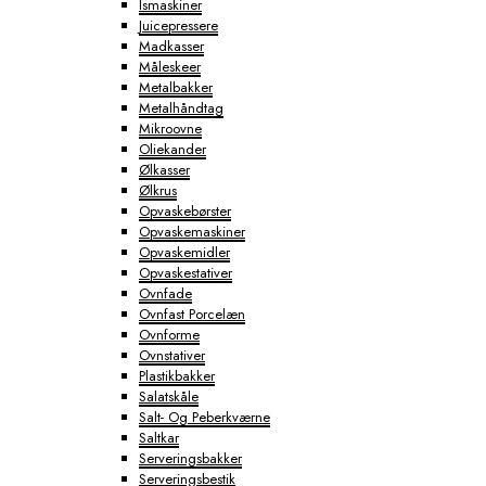
Ismaskiner
Juicepressere
Madkasser
Måleskeer
Metalbakker
Metalhåndtag
Mikroovne
Oliekander
Ølkasser
Ølkrus
Opvaskebørster
Opvaskemaskiner
Opvaskemidler
Opvaskestativer
Ovnfade
Ovnfast Porcelæn
Ovnforme
Ovnstativer
Plastikbakker
Salatskåle
Salt- Og Peberkværne
Saltkar
Serveringsbakker
Serveringsbestik