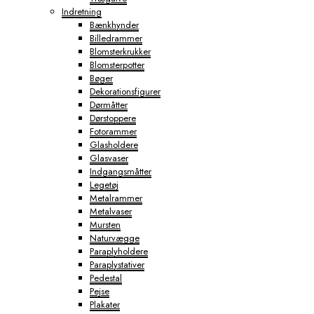
Indretning
Bænkhynder
Billedrammer
Blomsterkrukker
Blomsterpotter
Bøger
Dekorationsfigurer
Dørmåtter
Dørstoppere
Fotorammer
Glasholdere
Glasvaser
Indgangsmåtter
Legetøj
Metalrammer
Metalvaser
Mursten
Naturvægge
Paraplyholdere
Paraplystativer
Pedestal
Pejse
Plakater