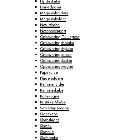
Hyldeskabe
Linnedposer
Magasinholdere
Magasinhylder
Naturskabe
Netopbevaring
Opbevaring Til Legetøj
Opbevaringsbænke
Opbevaringshylder
Opbevaringsposer
Opbevaringstasker
Opbevaringsvogne
Papirkurve
Pladeholdere
Rammehylder
Rammeskabe
Rullevogne
Rustikke Skabe
Serveringsvogne
Sideskabe
Skabslåger
Skænk
Skænke
Skobænke