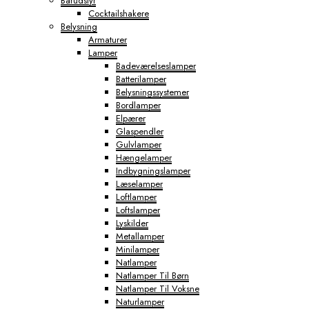
Barudstyr
Cocktailshakere
Belysning
Armaturer
Lamper
Badeværelseslamper
Batterilamper
Belysningssystemer
Bordlamper
Elpærer
Glaspendler
Gulvlamper
Hængelamper
Indbygningslamper
Læselamper
Loftlamper
Loftslamper
Lyskilder
Metallamper
Minilamper
Natlamper
Natlamper Til Børn
Natlamper Til Voksne
Naturlamper