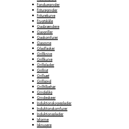
Fonduegryder
Frituregryder
Friturekurve
Frugtskåle
Gasbrændere
Gasgriller
Gaskomfurer
Gasovne
Glasflasker
Grillknive
Grillkurve
Grillplader
Grillrist
Grillsæt
Grillspyd
Grilltilbehør
Grydelåg
Grydeskeer
Induktionskogeplader
Induktionskomfurer
Induktionsplader
Isforme
Isknusere