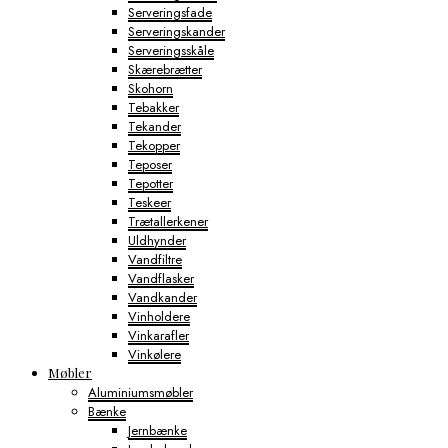
Serveringsfade
Serveringskander
Serveringsskåle
Skærebrætter
Skohorn
Tebakker
Tekander
Tekopper
Teposer
Tepotter
Teskeer
Trætallerkener
Uldhynder
Vandfiltre
Vandflasker
Vandkander
Vinholdere
Vinkarafler
Vinkølere
Møbler
Aluminiumsmøbler
Bænke
Jernbænke