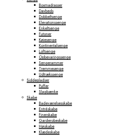
Boxmadrasser
Daybeds
Dobbeltsenge
Elevationssenge
Enkeltsenge
Futoner
Køjesenge
Kontinentalsenge
Loftsenge
Opbevaringssenge
Sengerammer
Tremmesenge
Udtrækssenge
Siddepladser
Puffer
Slagbænke
Skabe
Badeværelsesskabe
Entréskabe
Finerskabe
Garderobeskabe
Højskabe
Klædeskabe