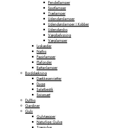
Pendellamper
Spotlamper
Trælamper
Udendørslamper
Udendørslamper I Kobber
Udendørslys
Vægbelysning
Væglamper
Lyskæder
Natlys
Papirlamper
Plafonder
Rattanlamper
Borddækning
Dækkeservietter
Duge
Salatbestik
Spisesæt
Duftlys
Gardiner
Gulv
Gulvtæpper
Naturlige Gulve
Trægulve