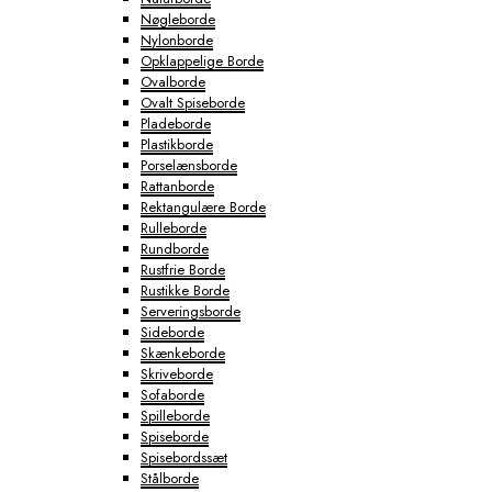
Nøgleborde
Nylonborde
Opklappelige Borde
Ovalborde
Ovalt Spiseborde
Pladeborde
Plastikborde
Porselænsborde
Rattanborde
Rektangulære Borde
Rulleborde
Rundborde
Rustfrie Borde
Rustikke Borde
Serveringsborde
Sideborde
Skænkeborde
Skriveborde
Sofaborde
Spilleborde
Spiseborde
Spisebordssæt
Stålborde