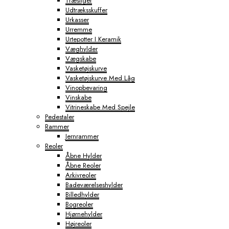
Træstiger
Udtræksskuffer
Urkasser
Urremme
Urtepotter I Keramik
Væghylder
Vægskabe
Vasketøjskurve
Vasketøjskurve Med Låg
Vinopbevaring
Vinskabe
Vitrineskabe Med Spejle
Pedestaler
Rammer
Jernrammer
Reoler
Åbne Hylder
Åbne Reoler
Arkivreoler
Badeværelseshylder
Billedhylder
Bogreoler
Hjørnehylder
Højreoler