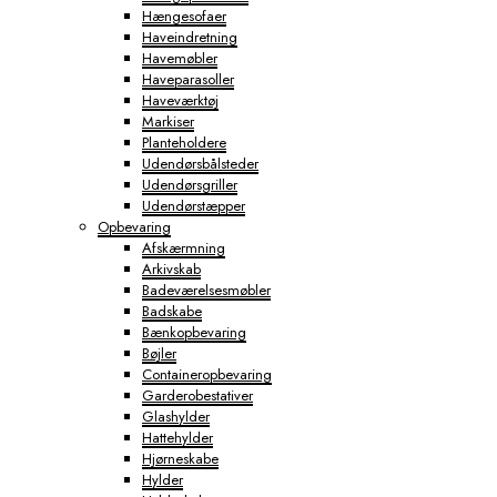
Hængesofaer
Haveindretning
Havemøbler
Haveparasoller
Haveværktøj
Markiser
Planteholdere
Udendørsbålsteder
Udendørsgriller
Udendørstæpper
Opbevaring
Afskærmning
Arkivskab
Badeværelsesmøbler
Badskabe
Bænkopbevaring
Bøjler
Containeropbevaring
Garderobestativer
Glashylder
Hattehylder
Hjørneskabe
Hylder