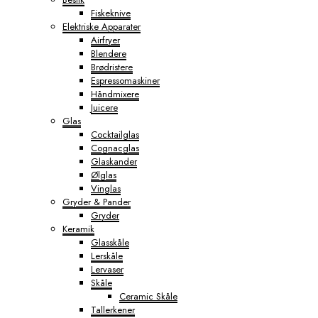
Fiskeknive
Elektriske Apparater
Airfryer
Blendere
Brødristere
Espressomaskiner
Håndmixere
Juicere
Glas
Cocktailglas
Cognacglas
Glaskander
Ølglas
Vinglas
Gryder & Pander
Gryder
Keramik
Glasskåle
Lerskåle
Lervaser
Skåle
Ceramic Skåle
Tallerkener