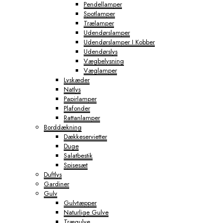
Pendellamper
Spotlamper
Trælamper
Udendørslamper
Udendørslamper I Kobber
Udendørslys
Vægbelysning
Væglamper
Lyskæder
Natlys
Papirlamper
Plafonder
Rattanlamper
Borddækning
Dækkeservietter
Duge
Salatbestik
Spisesæt
Duftlys
Gardiner
Gulv
Gulvtæpper
Naturlige Gulve
Trægulve