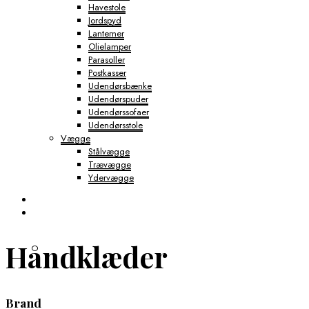
Havestole
Jordspyd
Lanterner
Olielamper
Parasoller
Postkasser
Udendørsbænke
Udendørspuder
Udendørssofaer
Udendørsstole
Vægge
Stålvægge
Trævægge
Ydervægge
Håndklæder
Brand