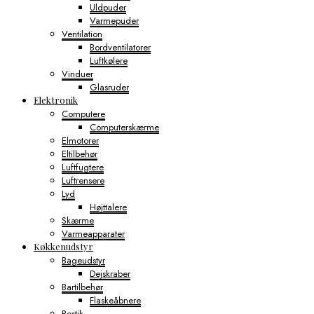
Uldpuder
Varmepuder
Ventilation
Bordventilatorer
Luftkølere
Vinduer
Glasruder
Elektronik
Computere
Computerskærme
Elmotorer
Eltilbehør
Luftfugtere
Luftrensere
Lyd
Højttalere
Skærme
Varmeapparater
Køkkenudstyr
Bageudstyr
Dejskraber
Bartilbehør
Flaskeåbnere
Bestik