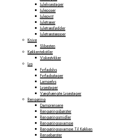
Julelysestager
Juleposer
Julepynt
Juletræer
Juletræsfødder
Juletræstæpper
Knive
Slibesten
Køkkentekstiler
Viskestykker
Lys
Fyrfadslys
Fyrfadsstager
Lampelys
Lysestager
Væghængte Lysestager
Rengøring
Damprensere
Rengøringsbørster
Rengøringsmidler
Rengøringssvampe
Rengøringssvampe Til Køkken
Rensebørster