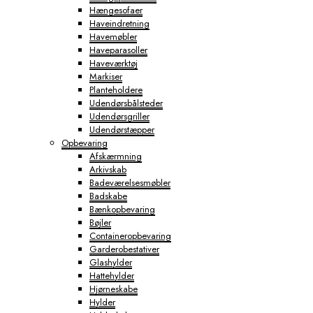
Hængesofaer
Haveindretning
Havemøbler
Haveparasoller
Haveværktøj
Markiser
Planteholdere
Udendørsbålsteder
Udendørsgriller
Udendørstæpper
Opbevaring
Afskærmning
Arkivskab
Badeværelsesmøbler
Badskabe
Bænkopbevaring
Bøjler
Containeropbevaring
Garderobestativer
Glashylder
Hattehylder
Hjørneskabe
Hylder