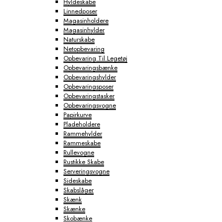
Hyldeskabe
Linnedposer
Magasinholdere
Magasinhylder
Naturskabe
Netopbevaring
Opbevaring Til Legetøj
Opbevaringsbænke
Opbevaringshylder
Opbevaringsposer
Opbevaringstasker
Opbevaringsvogne
Papirkurve
Pladeholdere
Rammehylder
Rammeskabe
Rullevogne
Rustikke Skabe
Serveringsvogne
Sideskabe
Skabslåger
Skænk
Skænke
Skobænke