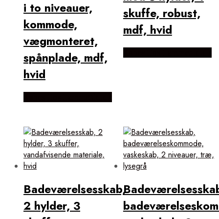
i to niveauer,
skuffe, robust,
kommode,
mdf, hvid
vægmonteret,
Købes Hos Lammeuld.dk
spånplade, mdf,
hvid
Købes Hos Lammeuld.dk
Badeværelsesskab,
Badeværelsesska
2 hylder, 3
badeværelseskom