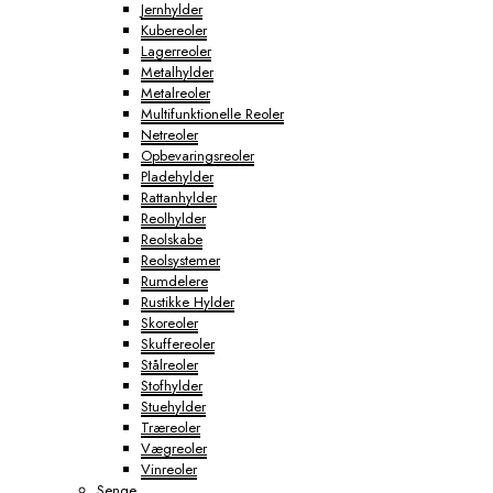
Jernhylder
Kubereoler
Lagerreoler
Metalhylder
Metalreoler
Multifunktionelle Reoler
Netreoler
Opbevaringsreoler
Pladehylder
Rattanhylder
Reolhylder
Reolskabe
Reolsystemer
Rumdelere
Rustikke Hylder
Skoreoler
Skuffereoler
Stålreoler
Stofhylder
Stuehylder
Træreoler
Vægreoler
Vinreoler
Senge