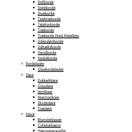
Stofborde
Stoleborde
Stueborde
Teaktræborde
Telefonborde
Træborde
Træborde Med Metalben
Udendørsborde
Udtræksborde
Vandborde
Vaskeborde
Bordplader
Glasbordplader
Døre
Dobbeltdøre
Glasdøre
Jernlåger
Marmorlåger
Skydedøre
Trædøre
Have
Blomsterkasser
Cykelophæng
Hængeparasoller