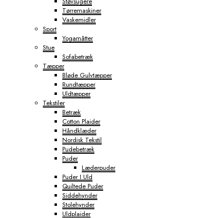
Støvsugere
Tørremaskiner
Vaskemidler
Sport
Yogamåtter
Stue
Sofabetræk
Tæpper
Bløde Gulvtæpper
Rundtæpper
Uldtæpper
Tekstiler
Betræk
Cotton Plaider
Håndklæder
Nordisk Tekstil
Pudebetræk
Puder
Læderpuder
Puder I Uld
Quiltede Puder
Siddehynder
Stolehynder
Uldplaider