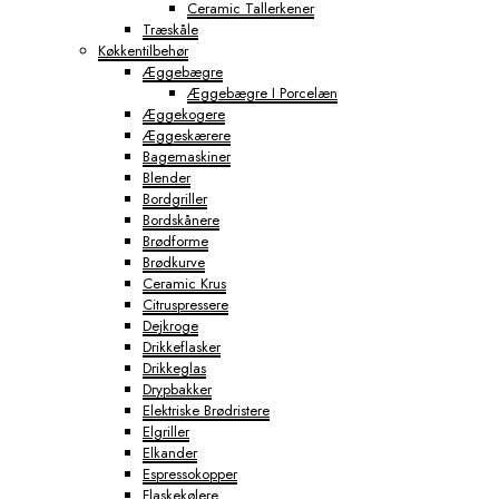
Ceramic Tallerkener
Træskåle
Køkkentilbehør
Æggebægre
Æggebægre I Porcelæn
Æggekogere
Æggeskærere
Bagemaskiner
Blender
Bordgriller
Bordskånere
Brødforme
Brødkurve
Ceramic Krus
Citruspressere
Dejkroge
Drikkeflasker
Drikkeglas
Drypbakker
Elektriske Brødristere
Elgriller
Elkander
Espressokopper
Flaskekølere