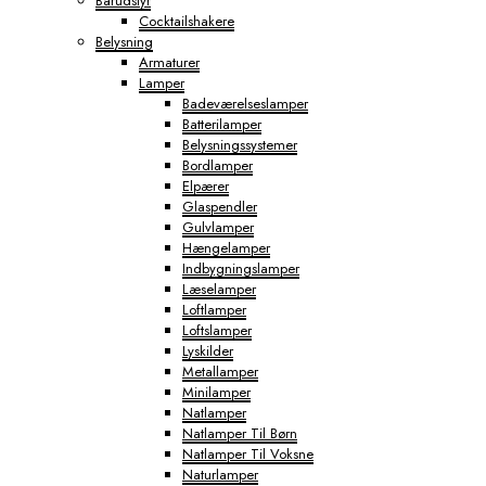
Barudstyr
Cocktailshakere
Belysning
Armaturer
Lamper
Badeværelseslamper
Batterilamper
Belysningssystemer
Bordlamper
Elpærer
Glaspendler
Gulvlamper
Hængelamper
Indbygningslamper
Læselamper
Loftlamper
Loftslamper
Lyskilder
Metallamper
Minilamper
Natlamper
Natlamper Til Børn
Natlamper Til Voksne
Naturlamper