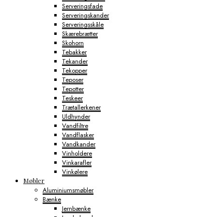
Serveringsfade
Serveringskander
Serveringsskåle
Skærebrætter
Skohorn
Tebakker
Tekander
Tekopper
Teposer
Tepotter
Teskeer
Trætallerkener
Uldhynder
Vandfiltre
Vandflasker
Vandkander
Vinholdere
Vinkarafler
Vinkølere
Møbler
Aluminiumsmøbler
Bænke
Jernbænke