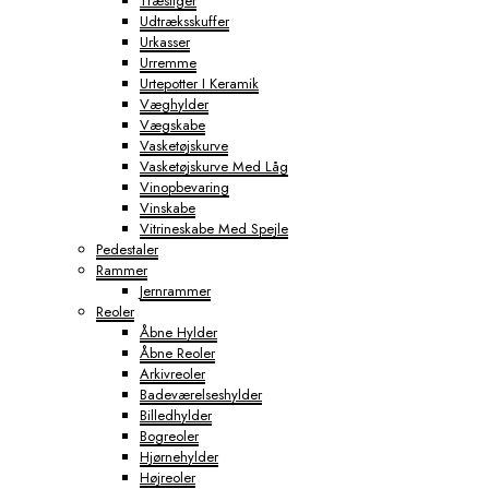
Træstiger
Udtræksskuffer
Urkasser
Urremme
Urtepotter I Keramik
Væghylder
Vægskabe
Vasketøjskurve
Vasketøjskurve Med Låg
Vinopbevaring
Vinskabe
Vitrineskabe Med Spejle
Pedestaler
Rammer
Jernrammer
Reoler
Åbne Hylder
Åbne Reoler
Arkivreoler
Badeværelseshylder
Billedhylder
Bogreoler
Hjørnehylder
Højreoler