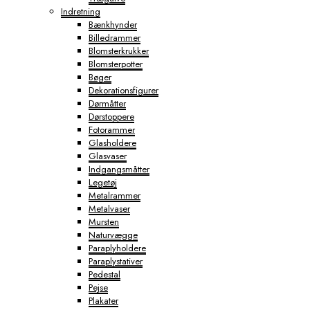
Indretning
Bænkhynder
Billedrammer
Blomsterkrukker
Blomsterpotter
Bøger
Dekorationsfigurer
Dørmåtter
Dørstoppere
Fotorammer
Glasholdere
Glasvaser
Indgangsmåtter
Legetøj
Metalrammer
Metalvaser
Mursten
Naturvægge
Paraplyholdere
Paraplystativer
Pedestal
Pejse
Plakater