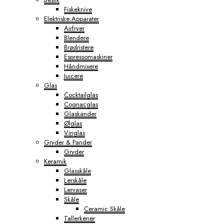
Fiskeknive
Elektriske Apparater
Airfryer
Blendere
Brødristere
Espressomaskiner
Håndmixere
Juicere
Glas
Cocktailglas
Cognacglas
Glaskander
Ølglas
Vinglas
Gryder & Pander
Gryder
Keramik
Glasskåle
Lerskåle
Lervaser
Skåle
Ceramic Skåle
Tallerkener