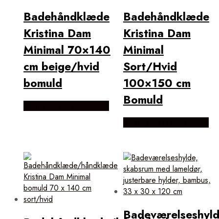
Badehåndklæde
Badehåndklæde
Kristina Dam
Kristina Dam
Minimal 70×140
Minimal
cm beige/hvid
Sort/Hvid
bomuld
100×150 cm
Bomuld
Købes Hos Likehome.dk
Købes Hos Likehome.dk
Badeværelseshyld