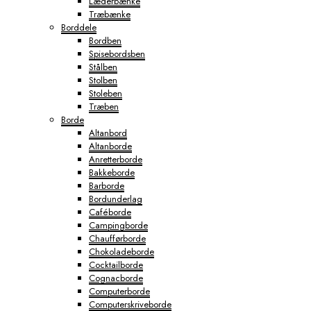
Læderbænke
Træbænke
Borddele
Bordben
Spisebordsben
Stålben
Stolben
Stoleben
Træben
Borde
Altanbord
Altanborde
Anretterborde
Bakkeborde
Barborde
Bordunderlag
Caféborde
Campingborde
Chaufførborde
Chokoladeborde
Cocktailborde
Cognacborde
Computerborde
Computerskriveborde