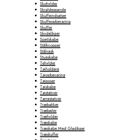
Skohylder
Skraldespande
Skuffeindsatser
Skuffeopbevaring
Skuffer
Skydelåger
Spejlskabe
Stålknopper
Stålvask
Stueskabe
Tehylder
Tøjholdere
Tøjopbevaring
Tøjposer
Tøjskabe
Tøjstativer
Tørrestativer
Træbakker
Træbøjler
Træhylder
Træskabe
Træskabe Med Glaslåger
Træskuffer