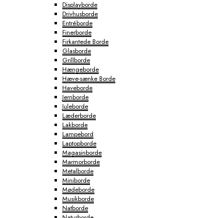
Displayborde
Drivhusborde
Entréborde
Finerborde
Firkantede Borde
Glasborde
Grillborde
Hængeborde
Hæve-sænke Borde
Haveborde
Jernborde
Juleborde
Læderborde
Lakborde
Lampebord
Laptopborde
Magasinborde
Marmorborde
Metalborde
Miniborde
Mødeborde
Musikborde
Natborde
Naturborde