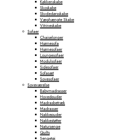
Køkkenskabe
Skoskabe
Skydedørsskabe
Væghængte Skabe
Vitrineskabe
Sofaer
Chaiselonger
Hjørnesofa
Hjørnesofaer
Loungesofaer
Modulsofaer
Sidesofaer
Sofasæt
Sovesofaer
Soveværelse
Babymadrasser
Hovedpuder
Madrasbetræk
Madrasser
Nakkepuder
Nakkestøtter
Natursenge
Quilts
Sengetøj