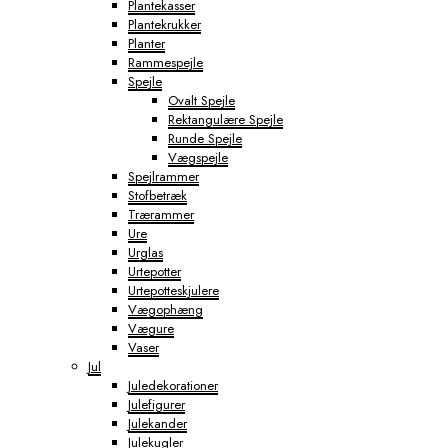
Plantekasser
Plantekrukker
Planter
Rammespejle
Spejle
Ovalt Spejle
Rektangulære Spejle
Runde Spejle
Vægspejle
Spejlrammer
Stofbetræk
Trærammer
Ure
Urglas
Urtepotter
Urtepotteskjulere
Vægophæng
Vægure
Vaser
Jul
Juledekorationer
Julefigurer
Julekander
Julekugler