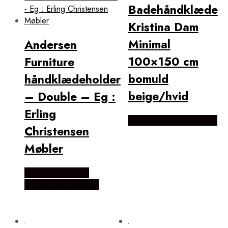
Badehåndklæde
Kristina Dam
Minimal
Andersen
100×150 cm
Furniture
bomuld
håndklædeholder
beige/hvid
– Double – Eg :
Erling
Købes Hos Likehome.dk
Christensen
Møbler
Købes Hos Erling
Christensen Møbler