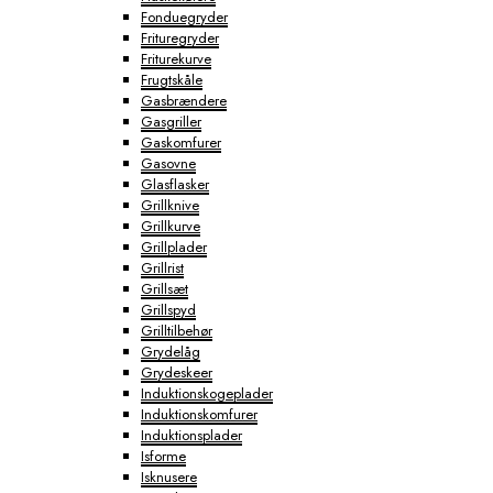
Fonduegryder
Frituregryder
Friturekurve
Frugtskåle
Gasbrændere
Gasgriller
Gaskomfurer
Gasovne
Glasflasker
Grillknive
Grillkurve
Grillplader
Grillrist
Grillsæt
Grillspyd
Grilltilbehør
Grydelåg
Grydeskeer
Induktionskogeplader
Induktionskomfurer
Induktionsplader
Isforme
Isknusere