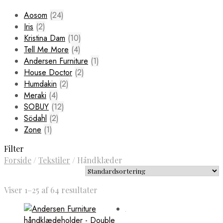
Aosom
(24)
Iris
(2)
Kristina Dam
(10)
Tell Me More
(4)
Andersen Furniture
(1)
House Doctor
(2)
Humdakin
(2)
Meraki
(4)
SOBUY
(12)
Södahl
(2)
Zone
(1)
Filter
Forside
/
Tekstiler
/
Håndklæder
Viser 1–25 af 64 resultater