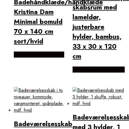
Badehåndklæde/håndklæde
skabsrum med
Kristina Dam
lameldør,
Minimal bomuld
justerbare
70 x 140 cm
hylder, bambus,
sort/hvid
33 x 30 x 120
cm
Købes Hos Likehome.dk
Købes Hos Lammeuld.dk
Badeværelsesska
Badeværelsesskab
med 3 hylder, 1