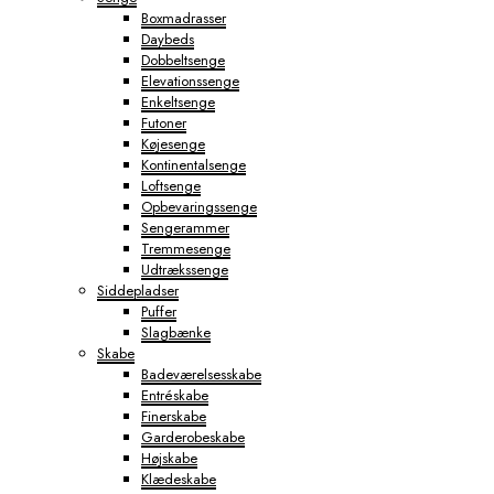
Boxmadrasser
Daybeds
Dobbeltsenge
Elevationssenge
Enkeltsenge
Futoner
Køjesenge
Kontinentalsenge
Loftsenge
Opbevaringssenge
Sengerammer
Tremmesenge
Udtrækssenge
Siddepladser
Puffer
Slagbænke
Skabe
Badeværelsesskabe
Entréskabe
Finerskabe
Garderobeskabe
Højskabe
Klædeskabe