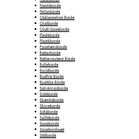
Nøgleborde
Nylonborde
Opklappelige Borde
Ovalborde
Ovalt Spiseborde
Pladeborde
Plastikborde
Porselænsborde
Rattanborde
Rektangulære Borde
Rulleborde
Rundborde
Rustfrie Borde
Rustikke Borde
Serveringsborde
Sideborde
Skænkeborde
Skriveborde
Sofaborde
Spilleborde
Spiseborde
Spisebordssæt
Stålborde