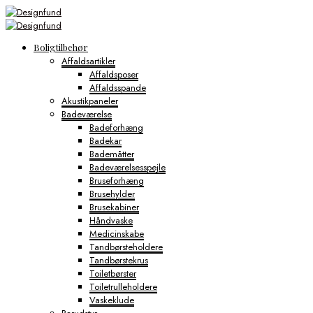
Boligtilbehør
Affaldsartikler
Affaldsposer
Affaldsspande
Akustikpaneler
Badeværelse
Badeforhæng
Badekar
Bademåtter
Badeværelsesspejle
Bruseforhæng
Brusehylder
Brusekabiner
Håndvaske
Medicinskabe
Tandbørsteholdere
Tandbørstekrus
Toiletbørster
Toiletrulleholdere
Vaskeklude