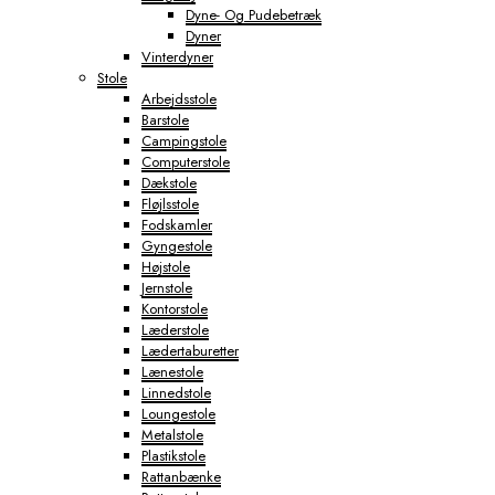
Dyne- Og Pudebetræk
Dyner
Vinterdyner
Stole
Arbejdsstole
Barstole
Campingstole
Computerstole
Dækstole
Fløjlsstole
Fodskamler
Gyngestole
Højstole
Jernstole
Kontorstole
Læderstole
Lædertaburetter
Lænestole
Linnedstole
Loungestole
Metalstole
Plastikstole
Rattanbænke