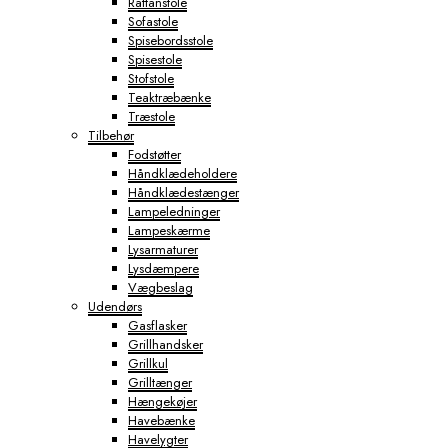
Rattanstole
Sofastole
Spisebordsstole
Spisestole
Stofstole
Teaktræbænke
Træstole
Tilbehør
Fodstøtter
Håndklædeholdere
Håndklædestænger
Lampeledninger
Lampeskærme
Lysarmaturer
Lysdæmpere
Vægbeslag
Udendørs
Gasflasker
Grillhandsker
Grillkul
Grilltænger
Hængekøjer
Havebænke
Havelygter