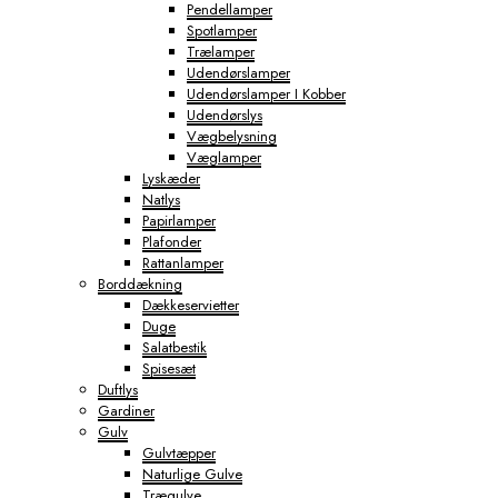
Pendellamper
Spotlamper
Trælamper
Udendørslamper
Udendørslamper I Kobber
Udendørslys
Vægbelysning
Væglamper
Lyskæder
Natlys
Papirlamper
Plafonder
Rattanlamper
Borddækning
Dækkeservietter
Duge
Salatbestik
Spisesæt
Duftlys
Gardiner
Gulv
Gulvtæpper
Naturlige Gulve
Trægulve