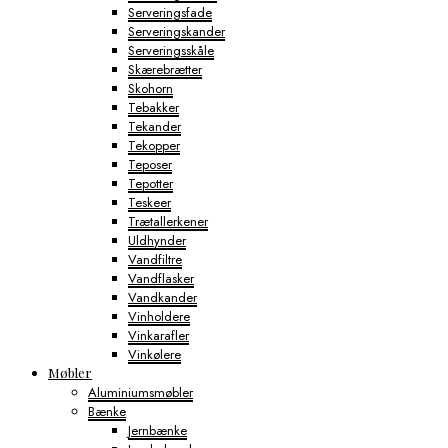
Serveringsfade
Serveringskander
Serveringsskåle
Skærebrætter
Skohorn
Tebakker
Tekander
Tekopper
Teposer
Tepotter
Teskeer
Trætallerkener
Uldhynder
Vandfiltre
Vandflasker
Vandkander
Vinholdere
Vinkarafler
Vinkølere
Møbler
Aluminiumsmøbler
Bænke
Jernbænke