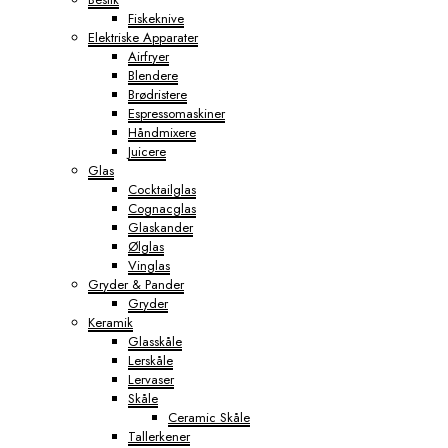
Fiskeknive
Elektriske Apparater
Airfryer
Blendere
Brødristere
Espressomaskiner
Håndmixere
Juicere
Glas
Cocktailglas
Cognacglas
Glaskander
Ølglas
Vinglas
Gryder & Pander
Gryder
Keramik
Glasskåle
Lerskåle
Lervaser
Skåle
Ceramic Skåle
Tallerkener