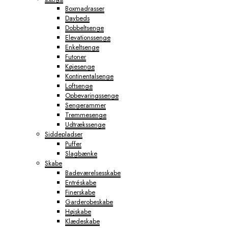
Boxmadrasser
Daybeds
Dobbeltsenge
Elevationssenge
Enkeltsenge
Futoner
Køjesenge
Kontinentalsenge
Loftsenge
Opbevaringssenge
Sengerammer
Tremmesenge
Udtrækssenge
Siddepladser
Puffer
Slagbænke
Skabe
Badeværelsesskabe
Entréskabe
Finerskabe
Garderobeskabe
Højskabe
Klædeskabe