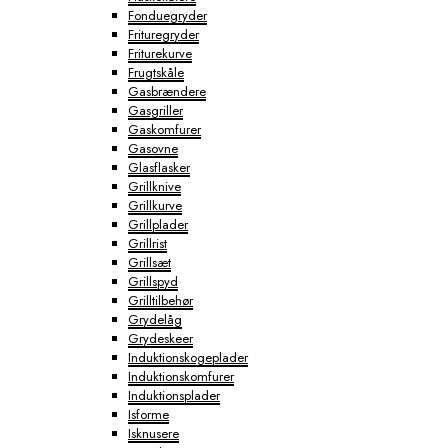
Fonduegryder
Frituregryder
Friturekurve
Frugtskåle
Gasbrændere
Gasgriller
Gaskomfurer
Gasovne
Glasflasker
Grillknive
Grillkurve
Grillplader
Grillrist
Grillsæt
Grillspyd
Grilltilbehør
Grydelåg
Grydeskeer
Induktionskogeplader
Induktionskomfurer
Induktionsplader
Isforme
Isknusere