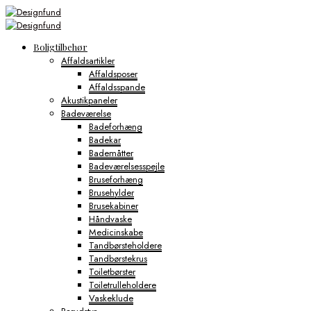
Boligtilbehør
Affaldsartikler
Affaldsposer
Affaldsspande
Akustikpaneler
Badeværelse
Badeforhæng
Badekar
Bademåtter
Badeværelsesspejle
Bruseforhæng
Brusehylder
Brusekabiner
Håndvaske
Medicinskabe
Tandbørsteholdere
Tandbørstekrus
Toiletbørster
Toiletrulleholdere
Vaskeklude