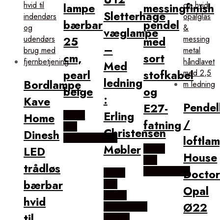
lampe
messingfinish
Sletterhage
bærbar
pendel
væglampe
25
med
–
cm,
sort
Med
pearl
stofkabel
ledning
Bordlampe
beige
og
:
Kave
Pende
E27-
Erling
Købes
Home
/
fatning
Hos
Christensen
Dinesh
KitchenOne.dk
loftla
Møbler
Købes
LED
House
Hos
trådløs
Likehome.dk
Docto
Købes
bærbar
Hos
Opal
Erling
hvid
Ø22
Christensen
til
Møbler