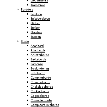
Læderbænke
Træbænke
Borddele
Bordben
Spisebordsben
Stålben
Stolben
Stoleben
Træben
Borde
Altanbord
Altanborde
Anretterborde
Bakkeborde
Barborde
Bordunderlag
Caféborde
Campingborde
Chaufførborde
Chokoladeborde
Cocktailborde
Cognacborde
Computerborde
Computerskriveborde