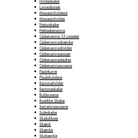
Hyldeskabe
Linnedposer
Magasinholdere
Magasinhylder
Naturskabe
Netopbevaring
Opbevaring Til Legetøj
Opbevaringsbænke
Opbevaringshylder
Opbevaringsposer
Opbevaringstasker
Opbevaringsvogne
Papirkurve
Pladeholdere
Rammehylder
Rammeskabe
Rullevogne
Rustikke Skabe
Serveringsvogne
Sideskabe
Skabslåger
Skænk
Skænke
Skobænke