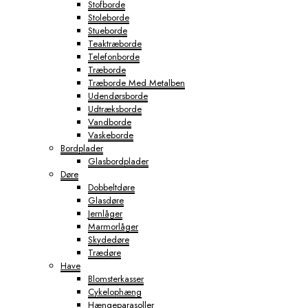
Stofborde
Stoleborde
Stueborde
Teaktræborde
Telefonborde
Træborde
Træborde Med Metalben
Udendørsborde
Udtræksborde
Vandborde
Vaskeborde
Bordplader
Glasbordplader
Døre
Dobbeltdøre
Glasdøre
Jernlåger
Marmorlåger
Skydedøre
Trædøre
Have
Blomsterkasser
Cykelophæng
Hængeparasoller