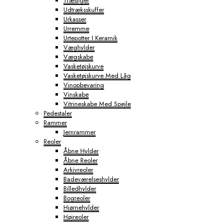
Træstiger
Udtræksskuffer
Urkasser
Urremme
Urtepotter I Keramik
Væghylder
Vægskabe
Vasketøjskurve
Vasketøjskurve Med Låg
Vinopbevaring
Vinskabe
Vitrineskabe Med Spejle
Pedestaler
Rammer
Jernrammer
Reoler
Åbne Hylder
Åbne Reoler
Arkivreoler
Badeværelseshylder
Billedhylder
Bogreoler
Hjørnehylder
Højreoler