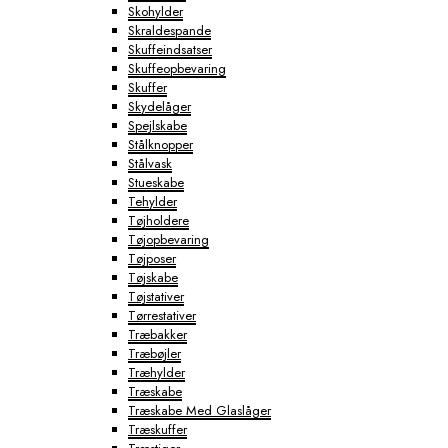
Skohylder
Skraldespande
Skuffeindsatser
Skuffeopbevaring
Skuffer
Skydelåger
Spejlskabe
Stålknopper
Stålvask
Stueskabe
Tehylder
Tøjholdere
Tøjopbevaring
Tøjposer
Tøjskabe
Tøjstativer
Tørrestativer
Træbakker
Træbøjler
Træhylder
Træskabe
Træskabe Med Glaslåger
Træskuffer