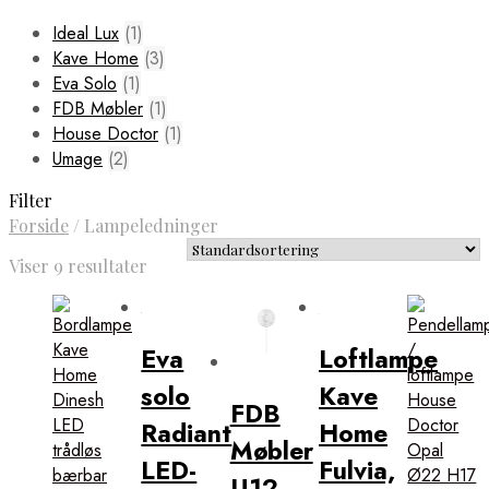
Ideal Lux
(1)
Kave Home
(3)
Eva Solo
(1)
FDB Møbler
(1)
House Doctor
(1)
Umage
(2)
Filter
Forside
/
Lampeledninger
Viser 9 resultater
Eva
Loftlampe
solo
Kave
FDB
Radiant
Home
Møbler
LED-
Fulvia,
U12