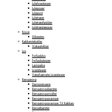
Julelysestager
Juleposer
Julepynt
Juletræer
Juletræsfødder
Juletræstæpper
Knive
Slibesten
Køkkentekstiler
Viskestykker
Lys
Fyrfadslys
Fyrfadsstager
Lampelys
Lysestager
Væghængte Lysestager
Rengøring
Damprensere
Rengøringsbørster
Rengøringsmidler
Rengøringssvampe
Rengøringssvampe Til Køkken
Rensebørster