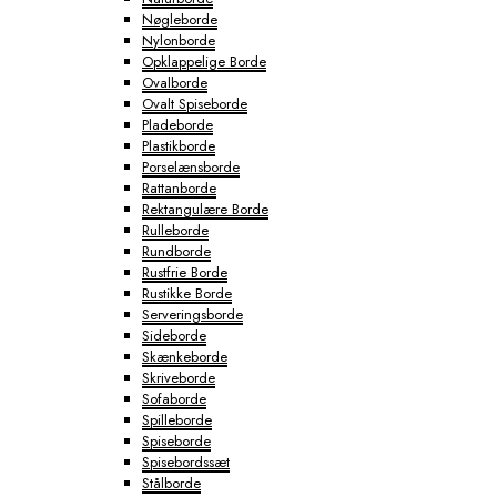
Nøgleborde
Nylonborde
Opklappelige Borde
Ovalborde
Ovalt Spiseborde
Pladeborde
Plastikborde
Porselænsborde
Rattanborde
Rektangulære Borde
Rulleborde
Rundborde
Rustfrie Borde
Rustikke Borde
Serveringsborde
Sideborde
Skænkeborde
Skriveborde
Sofaborde
Spilleborde
Spiseborde
Spisebordssæt
Stålborde