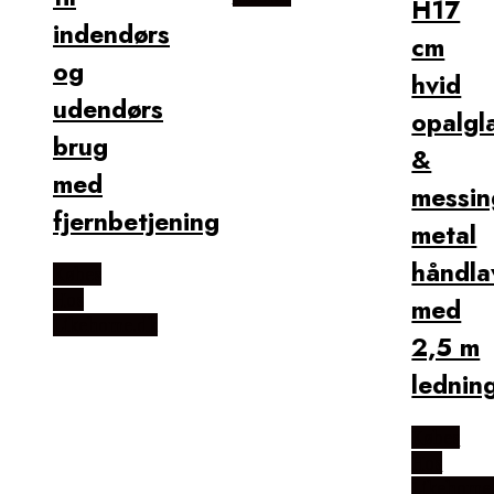
H17
indendørs
cm
og
hvid
udendørs
opalgl
brug
&
med
messin
fjernbetjening
metal
håndla
Købes
Hos
med
Likehome.dk
2,5 m
lednin
Købes
Hos
Likehome