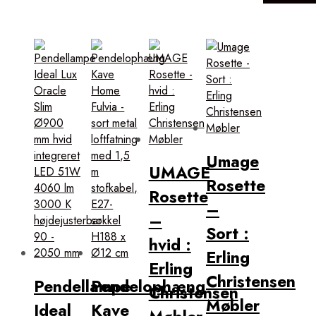
Umage
UMAGE
Rosette
Rosette
–
–
Sort :
hvid :
Erling
Erling
Christensen
Pendellampe
Pendelophæng
Christensen
Møbler
Ideal
Kave