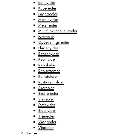
Jernhylder
Kubereoler
Lagerreoler
Metalhylder
Metalreoler
Multifunktionelle Reoler
Netreoler
Opbevaringsreoler
Pladehylder
Rattanhylder
Reolhylder
Reolskabe
Reolsystemer
Rumdelere
Rustikke Hylder
Skoreoler
Skuffereoler
Stålreoler
Stofhylder
Stuehylder
Træreoler
Vægreoler
Vinreoler
Senge