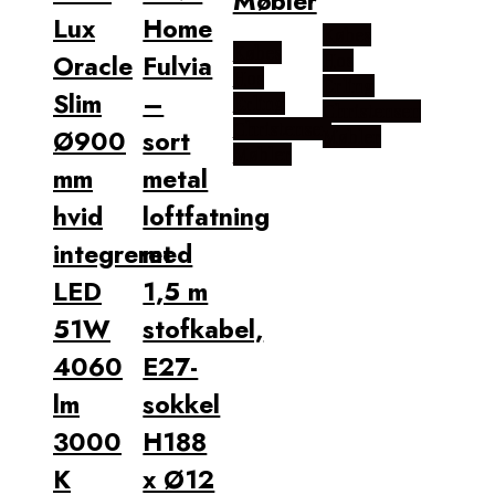
Møbler
Lux
Home
Købes
Købes
Oracle
Fulvia
Hos
Hos
Erling
Slim
–
Erling
Christensen
Christensen
Ø900
sort
Møbler
Møbler
mm
metal
hvid
loftfatning
integreret
med
LED
1,5 m
51W
stofkabel,
4060
E27-
lm
sokkel
3000
H188
K
x Ø12