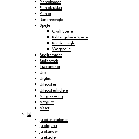
Plantekasser
Plantekrukker
Planter
Rammespejle
Spejle
Ovalt Spejle
Rektangulære Spejle
Runde Spejle
Vægspejle
Spejlrammer
Stofbetræk
Trærammer
Ure
Urglas
Urtepotter
Urtepotteskjulere
Vægophæng
Vægure
Vaser
Jul
Juledekorationer
Julefigurer
Julekander
Julekugler