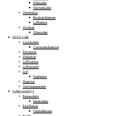
Uldpuder
Varmepuder
Ventilation
Bordventilatorer
Luftkølere
Vinduer
Glasruder
Elektronik
Computere
Computerskærme
Elmotorer
Eltilbehør
Luftfugtere
Luftrensere
Lyd
Højttalere
Skærme
Varmeapparater
Køkkenudstyr
Bageudstyr
Dejskraber
Bartilbehør
Flaskeåbnere
Bestik