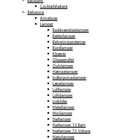
Barudstyr
Cocktailshakere
Belysning
Armaturer
Lamper
Badeværelseslamper
Batterilamper
Belysningssystemer
Bordlamper
Elpærer
Glaspendler
Gulvlamper
Hængelamper
Indbygningslamper
Læselamper
Loftlamper
Loftslamper
Lyskilder
Metallamper
Minilamper
Natlamper
Natlamper Til Børn
Natlamper Til Voksne
Naturlamper