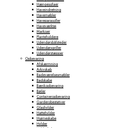
Hængesofaer
Haveindretning
Havemøbler
Haveparasoller
Haveværktøj
Markiser
Planteholdere
Udendørsbålsteder
Udendørsgriller
Udendørstæpper
Opbevaring
Afskærmning
Arkivskab
Badeværelsesmøbler
Badskabe
Bænkopbevaring
Bøjler
Containeropbevaring
Garderobestativer
Glashylder
Hattehylder
Hjørneskabe
Hylder