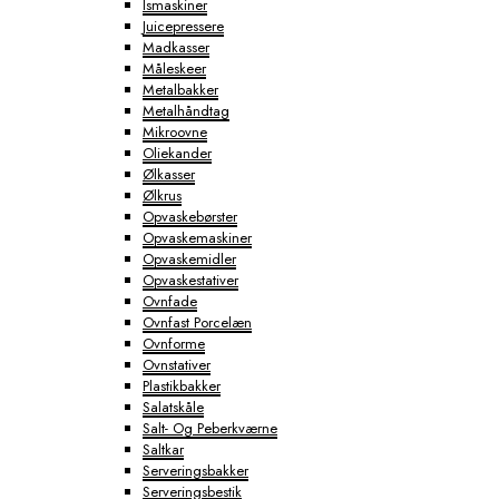
Ismaskiner
Juicepressere
Madkasser
Måleskeer
Metalbakker
Metalhåndtag
Mikroovne
Oliekander
Ølkasser
Ølkrus
Opvaskebørster
Opvaskemaskiner
Opvaskemidler
Opvaskestativer
Ovnfade
Ovnfast Porcelæn
Ovnforme
Ovnstativer
Plastikbakker
Salatskåle
Salt- Og Peberkværne
Saltkar
Serveringsbakker
Serveringsbestik