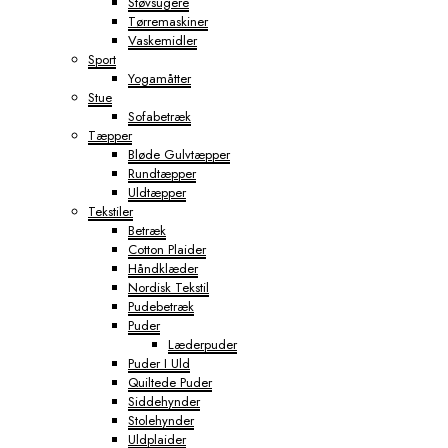
Støvsugere
Tørremaskiner
Vaskemidler
Sport
Yogamåtter
Stue
Sofabetræk
Tæpper
Bløde Gulvtæpper
Rundtæpper
Uldtæpper
Tekstiler
Betræk
Cotton Plaider
Håndklæder
Nordisk Tekstil
Pudebetræk
Puder
Læderpuder
Puder I Uld
Quiltede Puder
Siddehynder
Stolehynder
Uldplaider