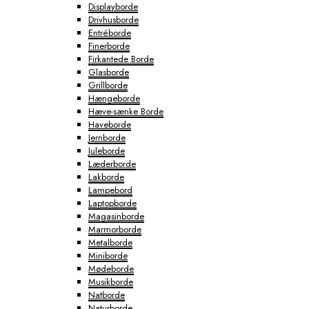
Displayborde
Drivhusborde
Entréborde
Finerborde
Firkantede Borde
Glasborde
Grillborde
Hængeborde
Hæve-sænke Borde
Haveborde
Jernborde
Juleborde
Læderborde
Lakborde
Lampebord
Laptopborde
Magasinborde
Marmorborde
Metalborde
Miniborde
Mødeborde
Musikborde
Natborde
Naturborde