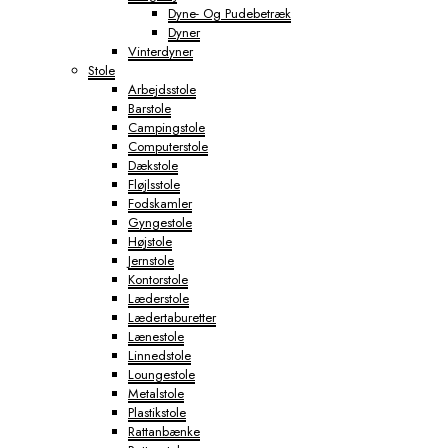
Dyne- Og Pudebetræk
Dyner
Vinterdyner
Stole
Arbejdsstole
Barstole
Campingstole
Computerstole
Dækstole
Fløjlsstole
Fodskamler
Gyngestole
Højstole
Jernstole
Kontorstole
Læderstole
Lædertaburetter
Lænestole
Linnedstole
Loungestole
Metalstole
Plastikstole
Rattanbænke