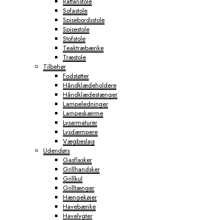
Rattanstole
Sofastole
Spisebordsstole
Spisestole
Stofstole
Teaktræbænke
Træstole
Tilbehør
Fodstøtter
Håndklædeholdere
Håndklædestænger
Lampeledninger
Lampeskærme
Lysarmaturer
Lysdæmpere
Vægbeslag
Udendørs
Gasflasker
Grillhandsker
Grillkul
Grilltænger
Hængekøjer
Havebænke
Havelygter