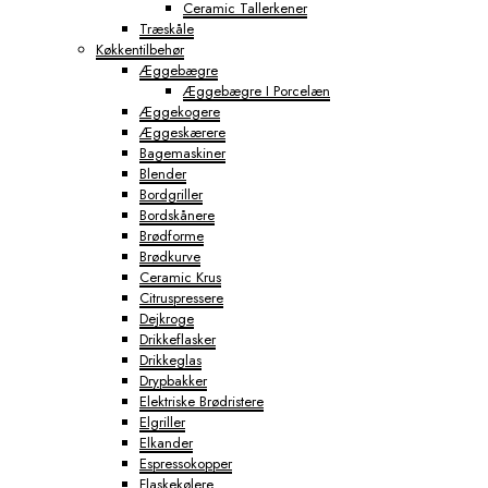
Ceramic Tallerkener
Træskåle
Køkkentilbehør
Æggebægre
Æggebægre I Porcelæn
Æggekogere
Æggeskærere
Bagemaskiner
Blender
Bordgriller
Bordskånere
Brødforme
Brødkurve
Ceramic Krus
Citruspressere
Dejkroge
Drikkeflasker
Drikkeglas
Drypbakker
Elektriske Brødristere
Elgriller
Elkander
Espressokopper
Flaskekølere