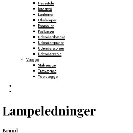
Havestole
Jordspyd
Lanterner
Olielamper
Parasoller
Postkasser
Udendørsbænke
Udendørspuder
Udendørssofaer
Udendørsstole
Vægge
Stålvægge
Trævægge
Ydervægge
Lampeledninger
Brand