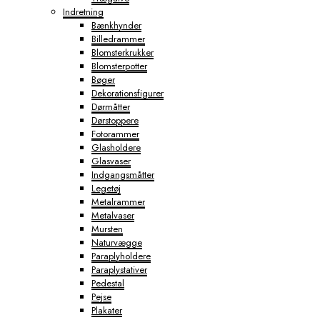
Indretning
Bænkhynder
Billedrammer
Blomsterkrukker
Blomsterpotter
Bøger
Dekorationsfigurer
Dørmåtter
Dørstoppere
Fotorammer
Glasholdere
Glasvaser
Indgangsmåtter
Legetøj
Metalrammer
Metalvaser
Mursten
Naturvægge
Paraplyholdere
Paraplystativer
Pedestal
Pejse
Plakater