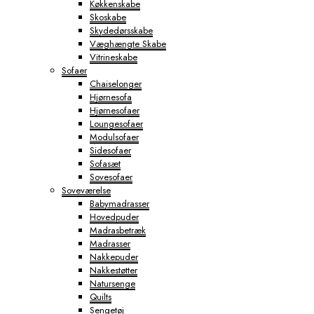
Køkkenskabe
Skoskabe
Skydedørsskabe
Væghængte Skabe
Vitrineskabe
Sofaer
Chaiselonger
Hjørnesofa
Hjørnesofaer
Loungesofaer
Modulsofaer
Sidesofaer
Sofasæt
Sovesofaer
Soveværelse
Babymadrasser
Hovedpuder
Madrasbetræk
Madrasser
Nakkepuder
Nakkestøtter
Natursenge
Quilts
Sengetøj