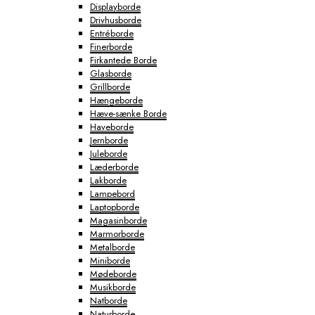
Displayborde
Drivhusborde
Entréborde
Finerborde
Firkantede Borde
Glasborde
Grillborde
Hængeborde
Hæve-sænke Borde
Haveborde
Jernborde
Juleborde
Læderborde
Lakborde
Lampebord
Laptopborde
Magasinborde
Marmorborde
Metalborde
Miniborde
Mødeborde
Musikborde
Natborde
Naturborde