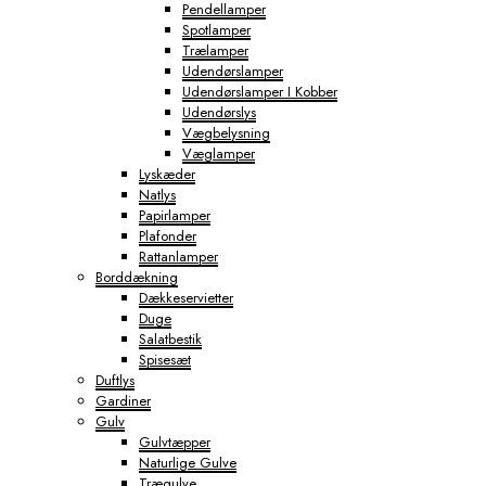
Pendellamper
Spotlamper
Trælamper
Udendørslamper
Udendørslamper I Kobber
Udendørslys
Vægbelysning
Væglamper
Lyskæder
Natlys
Papirlamper
Plafonder
Rattanlamper
Borddækning
Dækkeservietter
Duge
Salatbestik
Spisesæt
Duftlys
Gardiner
Gulv
Gulvtæpper
Naturlige Gulve
Trægulve