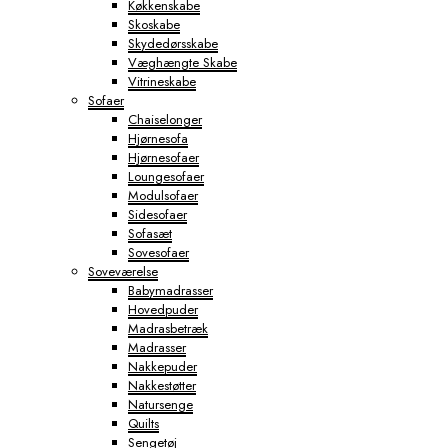
Køkkenskabe
Skoskabe
Skydedørsskabe
Væghængte Skabe
Vitrineskabe
Sofaer
Chaiselonger
Hjørnesofa
Hjørnesofaer
Loungesofaer
Modulsofaer
Sidesofaer
Sofasæt
Sovesofaer
Soveværelse
Babymadrasser
Hovedpuder
Madrasbetræk
Madrasser
Nakkepuder
Nakkestøtter
Natursenge
Quilts
Sengetøj