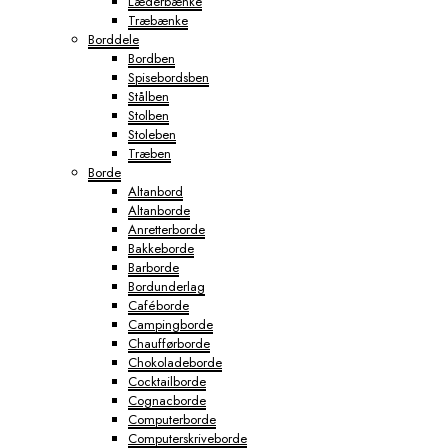
Læderbænke
Træbænke
Borddele
Bordben
Spisebordsben
Stålben
Stolben
Stoleben
Træben
Borde
Altanbord
Altanborde
Anretterborde
Bakkeborde
Barborde
Bordunderlag
Caféborde
Campingborde
Chaufførborde
Chokoladeborde
Cocktailborde
Cognacborde
Computerborde
Computerskriveborde