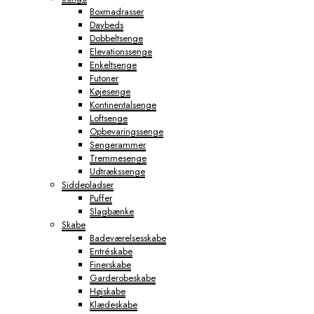
Boxmadrasser
Daybeds
Dobbeltsenge
Elevationssenge
Enkeltsenge
Futoner
Køjesenge
Kontinentalsenge
Loftsenge
Opbevaringssenge
Sengerammer
Tremmesenge
Udtrækssenge
Siddepladser
Puffer
Slagbænke
Skabe
Badeværelsesskabe
Entréskabe
Finerskabe
Garderobeskabe
Højskabe
Klædeskabe