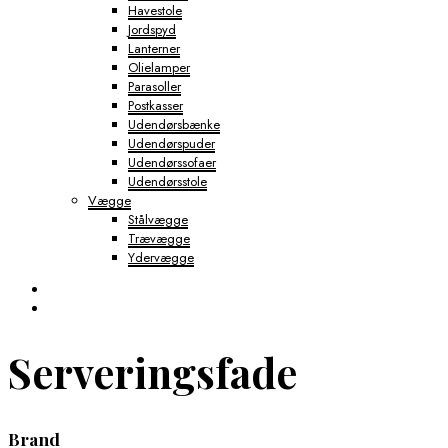
Havestole
Jordspyd
Lanterner
Olielamper
Parasoller
Postkasser
Udendørsbænke
Udendørspuder
Udendørssofaer
Udendørsstole
Vægge
Stålvægge
Trævægge
Ydervægge
Serveringsfade
Brand