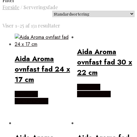
Filter
Forside
/
Serveringsfade
Viser 1–25 af 131 resultater
Aida Aroma
Aida Aroma
ovnfast fad 30 x
ovnfast fad 24 x
22 cm
17 cm
Købes Hos
Købes Hos
KitchenOne.dk
KitchenOne.dk