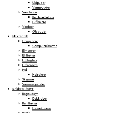
Uldpuder
Varmepuder
Ventilation
Bordventilatorer
Luftkølere
Vinduer
Glasruder
Elektronik
Computere
Computerskærme
Elmotorer
Eltilbehør
Luftfugtere
Luftrensere
Lyd
Højttalere
Skærme
Varmeapparater
Køkkenudstyr
Bageudstyr
Dejskraber
Bartilbehør
Flaskeåbnere
Bestik