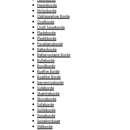
Nøgleborde
Nylonborde
Opklappelige Borde
Ovalborde
Ovalt Spiseborde
Pladeborde
Plastikborde
Porselænsborde
Rattanborde
Rektangulære Borde
Rulleborde
Rundborde
Rustfrie Borde
Rustikke Borde
Serveringsborde
Sideborde
Skænkeborde
Skriveborde
Sofaborde
Spilleborde
Spiseborde
Spisebordssæt
Stålborde