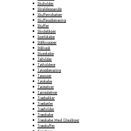
Skohylder
Skraldespande
Skuffeindsatser
Skuffeopbevaring
Skuffer
Skydelåger
Spejlskabe
Stålknopper
Stålvask
Stueskabe
Tehylder
Tøjholdere
Tøjopbevaring
Tøjposer
Tøjskabe
Tøjstativer
Tørrestativer
Træbakker
Træbøjler
Træhylder
Træskabe
Træskabe Med Glaslåger
Træskuffer