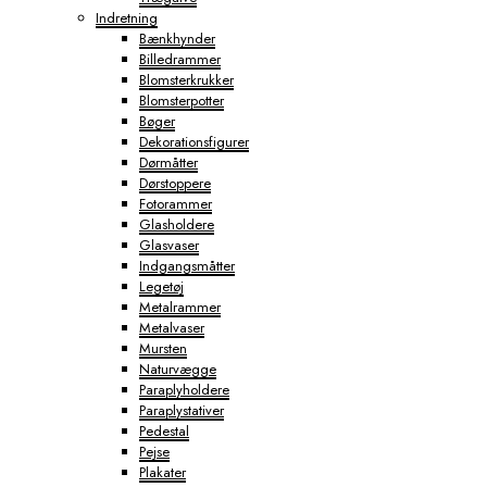
Indretning
Bænkhynder
Billedrammer
Blomsterkrukker
Blomsterpotter
Bøger
Dekorationsfigurer
Dørmåtter
Dørstoppere
Fotorammer
Glasholdere
Glasvaser
Indgangsmåtter
Legetøj
Metalrammer
Metalvaser
Mursten
Naturvægge
Paraplyholdere
Paraplystativer
Pedestal
Pejse
Plakater