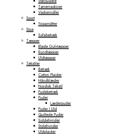
Støvsugere
Tørremaskiner
Vaskemidler
Sport
Yogamåtter
Stue
Sofabetræk
Tæpper
Bløde Gulvtæpper
Rundtæpper
Uldtæpper
Tekstiler
Betræk
Cotton Plaider
Håndklæder
Nordisk Tekstil
Pudebetræk
Puder
Læderpuder
Puder I Uld
Quiltede Puder
Siddehynder
Stolehynder
Uldplaider