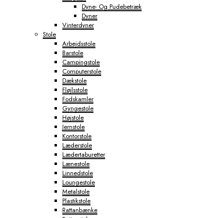
Dyne- Og Pudebetræk
Dyner
Vinterdyner
Stole
Arbejdsstole
Barstole
Campingstole
Computerstole
Dækstole
Fløjlsstole
Fodskamler
Gyngestole
Højstole
Jernstole
Kontorstole
Læderstole
Lædertaburetter
Lænestole
Linnedstole
Loungestole
Metalstole
Plastikstole
Rattanbænke