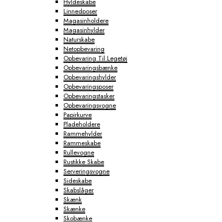
Hyldeskabe
Linnedposer
Magasinholdere
Magasinhylder
Naturskabe
Netopbevaring
Opbevaring Til Legetøj
Opbevaringsbænke
Opbevaringshylder
Opbevaringsposer
Opbevaringstasker
Opbevaringsvogne
Papirkurve
Pladeholdere
Rammehylder
Rammeskabe
Rullevogne
Rustikke Skabe
Serveringsvogne
Sideskabe
Skabslåger
Skænk
Skænke
Skobænke