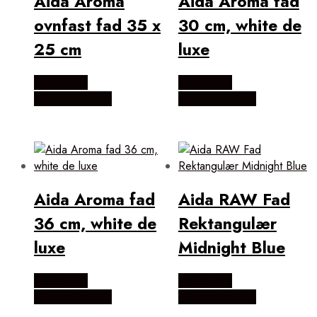
Aida Aroma
Aida Aroma fad
ovnfast fad 35 x
30 cm, white de
25 cm
luxe
Købes Hos
Købes Hos
KitchenOne.dk
KitchenOne.dk
Aida Aroma fad
Aida RAW Fad
36 cm, white de
Rektangulær
luxe
Midnight Blue
Købes Hos
Købes Hos
KitchenOne.dk
KitchenOne.dk