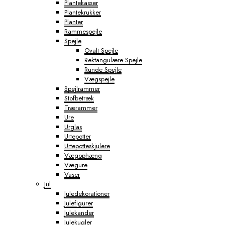
Plantekasser
Plantekrukker
Planter
Rammespejle
Spejle
Ovalt Spejle
Rektangulære Spejle
Runde Spejle
Vægspejle
Spejlrammer
Stofbetræk
Trærammer
Ure
Urglas
Urtepotter
Urtepotteskjulere
Vægophæng
Vægure
Vaser
Jul
Juledekorationer
Julefigurer
Julekander
Julekugler