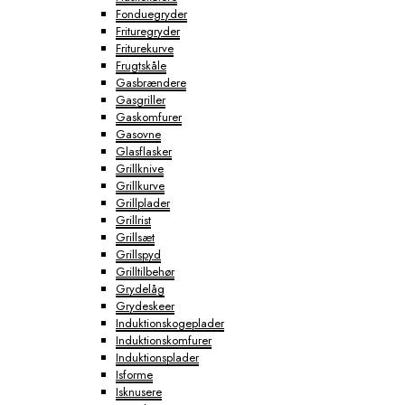
Fonduegryder
Frituregryder
Friturekurve
Frugtskåle
Gasbrændere
Gasgriller
Gaskomfurer
Gasovne
Glasflasker
Grillknive
Grillkurve
Grillplader
Grillrist
Grillsæt
Grillspyd
Grilltilbehør
Grydelåg
Grydeskeer
Induktionskogeplader
Induktionskomfurer
Induktionsplader
Isforme
Isknusere