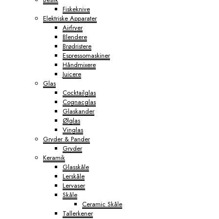
Fiskeknive
Elektriske Apparater
Airfryer
Blendere
Brødristere
Espressomaskiner
Håndmixere
Juicere
Glas
Cocktailglas
Cognacglas
Glaskander
Ølglas
Vinglas
Gryder & Pander
Gryder
Keramik
Glasskåle
Lerskåle
Lervaser
Skåle
Ceramic Skåle
Tallerkener