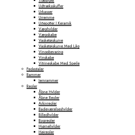
Træstiger
Udtræksskuffer
Urkasser
Urremme
Urtepotter I Keramik
Væghylder
Vægskabe
Vasketøjskurve
Vasketøjskurve Med Låg
Vinopbevaring
Vinskabe
Vitrineskabe Med Spejle
Pedestaler
Rammer
Jernrammer
Reoler
Åbne Hylder
Åbne Reoler
Arkivreoler
Badeværelseshylder
Billedhylder
Bogreoler
Hjørnehylder
Højreoler