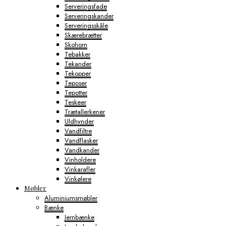
Serveringsfade
Serveringskander
Serveringsskåle
Skærebrætter
Skohorn
Tebakker
Tekander
Tekopper
Teposer
Tepotter
Teskeer
Trætallerkener
Uldhynder
Vandfiltre
Vandflasker
Vandkander
Vinholdere
Vinkarafler
Vinkølere
Møbler
Aluminiumsmøbler
Bænke
Jernbænke