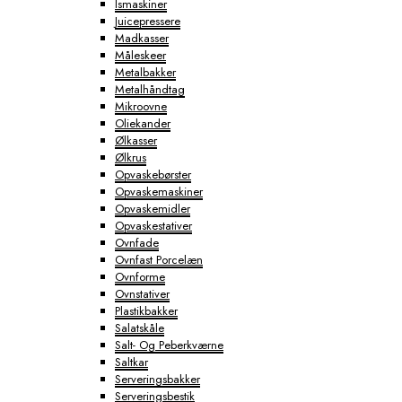
Ismaskiner
Juicepressere
Madkasser
Måleskeer
Metalbakker
Metalhåndtag
Mikroovne
Oliekander
Ølkasser
Ølkrus
Opvaskebørster
Opvaskemaskiner
Opvaskemidler
Opvaskestativer
Ovnfade
Ovnfast Porcelæn
Ovnforme
Ovnstativer
Plastikbakker
Salatskåle
Salt- Og Peberkværne
Saltkar
Serveringsbakker
Serveringsbestik