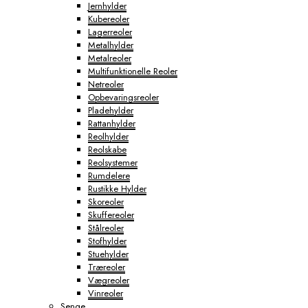
Jernhylder
Kubereoler
Lagerreoler
Metalhylder
Metalreoler
Multifunktionelle Reoler
Netreoler
Opbevaringsreoler
Pladehylder
Rattanhylder
Reolhylder
Reolskabe
Reolsystemer
Rumdelere
Rustikke Hylder
Skoreoler
Skuffereoler
Stålreoler
Stofhylder
Stuehylder
Træreoler
Vægreoler
Vinreoler
Senge