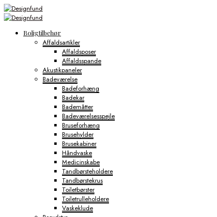
Boligtilbehør
Affaldsartikler
Affaldsposer
Affaldsspande
Akustikpaneler
Badeværelse
Badeforhæng
Badekar
Bademåtter
Badeværelsesspejle
Bruseforhæng
Brusehylder
Brusekabiner
Håndvaske
Medicinskabe
Tandbørsteholdere
Tandbørstekrus
Toiletbørster
Toiletrulleholdere
Vaskeklude