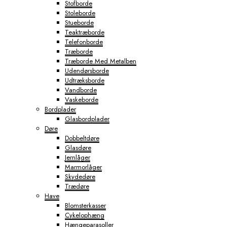
Stofborde
Stoleborde
Stueborde
Teaktræborde
Telefonborde
Træborde
Træborde Med Metalben
Udendørsborde
Udtræksborde
Vandborde
Vaskeborde
Bordplader
Glasbordplader
Døre
Dobbeltdøre
Glasdøre
Jernlåger
Marmorlåger
Skydedøre
Trædøre
Have
Blomsterkasser
Cykelophæng
Hængeparasoller