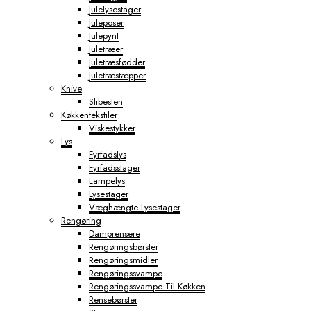
Julelysestager
Juleposer
Julepynt
Juletræer
Juletræsfødder
Juletræstæpper
Knive
Slibesten
Køkkentekstiler
Viskestykker
Lys
Fyrfadslys
Fyrfadsstager
Lampelys
Lysestager
Væghængte Lysestager
Rengøring
Damprensere
Rengøringsbørster
Rengøringsmidler
Rengøringssvampe
Rengøringssvampe Til Køkken
Rensebørster