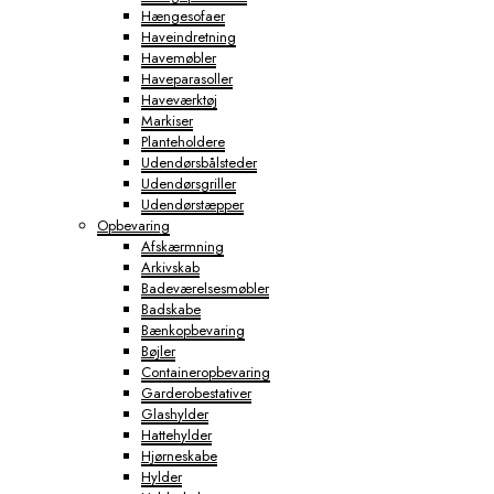
Hængesofaer
Haveindretning
Havemøbler
Haveparasoller
Haveværktøj
Markiser
Planteholdere
Udendørsbålsteder
Udendørsgriller
Udendørstæpper
Opbevaring
Afskærmning
Arkivskab
Badeværelsesmøbler
Badskabe
Bænkopbevaring
Bøjler
Containeropbevaring
Garderobestativer
Glashylder
Hattehylder
Hjørneskabe
Hylder