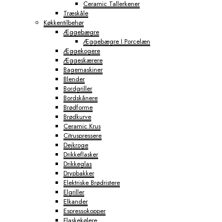
Ceramic Tallerkener
Træskåle
Køkkentilbehør
Æggebægre
Æggebægre I Porcelæn
Æggekogere
Æggeskærere
Bagemaskiner
Blender
Bordgriller
Bordskånere
Brødforme
Brødkurve
Ceramic Krus
Citruspressere
Dejkroge
Drikkeflasker
Drikkeglas
Drypbakker
Elektriske Brødristere
Elgriller
Elkander
Espressokopper
Flaskekølere