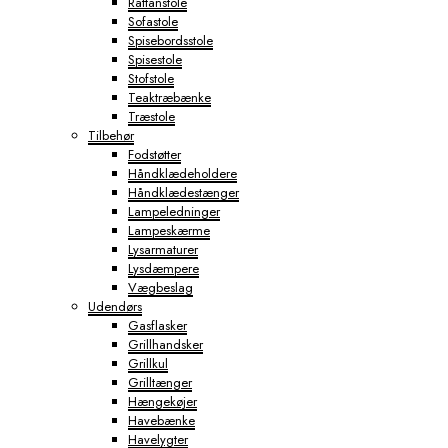
Rattanstole
Sofastole
Spisebordsstole
Spisestole
Stofstole
Teaktræbænke
Træstole
Tilbehør
Fodstøtter
Håndklædeholdere
Håndklædestænger
Lampeledninger
Lampeskærme
Lysarmaturer
Lysdæmpere
Vægbeslag
Udendørs
Gasflasker
Grillhandsker
Grillkul
Grilltænger
Hængekøjer
Havebænke
Havelygter