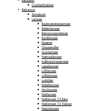
Barudstyr
Cocktailshakere
Belysning
Armaturer
Lamper
Badeværelseslamper
Batterilamper
Belysningssystemer
Bordlamper
Elpærer
Glaspendler
Gulvlamper
Hængelamper
Indbygningslamper
Læselamper
Loftlamper
Loftslamper
Lyskilder
Metallamper
Minilamper
Natlamper
Natlamper Til Børn
Natlamper Til Voksne
Naturlamper