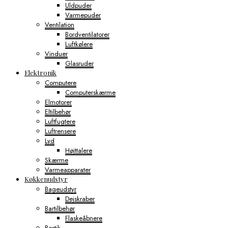
Uldpuder
Varmepuder
Ventilation
Bordventilatorer
Luftkølere
Vinduer
Glasruder
Elektronik
Computere
Computerskærme
Elmotorer
Eltilbehør
Luftfugtere
Luftrensere
Lyd
Højttalere
Skærme
Varmeapparater
Køkkenudstyr
Bageudstyr
Dejskraber
Bartilbehør
Flaskeåbnere
Bestik