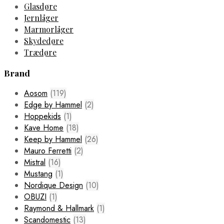
Glasdøre
Jernlåger
Marmorlåger
Skydedøre
Trædøre
Brand
Aosom
(119)
Edge by Hammel
(2)
Hoppekids
(1)
Kave Home
(18)
Keep by Hammel
(26)
Mauro Ferretti
(2)
Mistral
(16)
Mustang
(1)
Nordique Design
(10)
OBUZI
(1)
Raymond & Hallmark
(1)
Scandomestic
(13)