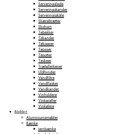
Serveringsfade
Serveringskander
Serveringsskåle
Skærebrætter
Skohorn
Tebakker
Tekander
Tekopper
Teposer
Tepotter
Teskeer
Trætallerkener
Uldhynder
Vandfiltre
Vandflasker
Vandkander
Vinholdere
Vinkarafler
Vinkølere
Møbler
Aluminiumsmøbler
Bænke
Jernbænke