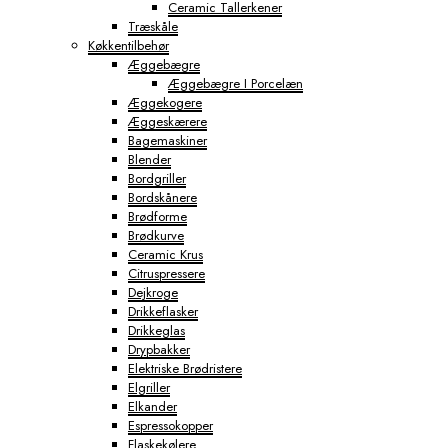
Ceramic Tallerkener
Træskåle
Køkkentilbehør
Æggebægre
Æggebægre I Porcelæn
Æggekogere
Æggeskærere
Bagemaskiner
Blender
Bordgriller
Bordskånere
Brødforme
Brødkurve
Ceramic Krus
Citruspressere
Dejkroge
Drikkeflasker
Drikkeglas
Drypbakker
Elektriske Brødristere
Elgriller
Elkander
Espressokopper
Flaskekølere