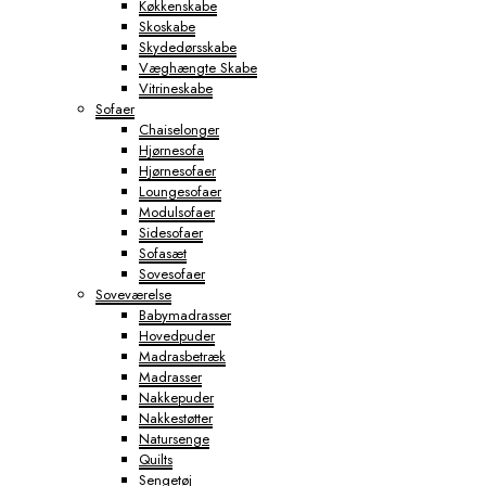
Køkkenskabe
Skoskabe
Skydedørsskabe
Væghængte Skabe
Vitrineskabe
Sofaer
Chaiselonger
Hjørnesofa
Hjørnesofaer
Loungesofaer
Modulsofaer
Sidesofaer
Sofasæt
Sovesofaer
Soveværelse
Babymadrasser
Hovedpuder
Madrasbetræk
Madrasser
Nakkepuder
Nakkestøtter
Natursenge
Quilts
Sengetøj