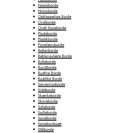
Nøgleborde
Nylonborde
Opklappelige Borde
Ovalborde
Ovalt Spiseborde
Pladeborde
Plastikborde
Porselænsborde
Rattanborde
Rektangulære Borde
Rulleborde
Rundborde
Rustfrie Borde
Rustikke Borde
Serveringsborde
Sideborde
Skænkeborde
Skriveborde
Sofaborde
Spilleborde
Spiseborde
Spisebordssæt
Stålborde