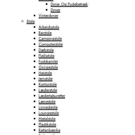
Dyne- Og Pudebetræk
Dyner
Vinterdyner
Stole
Arbejdsstole
Barstole
Campingstole
Computerstole
Dækstole
Fløjlsstole
Fodskamler
Gyngestole
Højstole
Jernstole
Kontorstole
Læderstole
Lædertaburetter
Lænestole
Linnedstole
Loungestole
Metalstole
Plastikstole
Rattanbænke