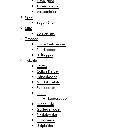
Støvsugere
Tørremaskiner
Vaskemidler
Sport
Yogamåtter
Stue
Sofabetræk
Tæpper
Bløde Gulvtæpper
Rundtæpper
Uldtæpper
Tekstiler
Betræk
Cotton Plaider
Håndklæder
Nordisk Tekstil
Pudebetræk
Puder
Læderpuder
Puder I Uld
Quiltede Puder
Siddehynder
Stolehynder
Uldplaider