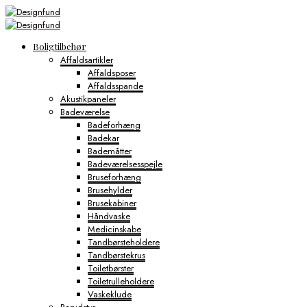
Boligtilbehør
Affaldsartikler
Affaldsposer
Affaldsspande
Akustikpaneler
Badeværelse
Badeforhæng
Badekar
Bademåtter
Badeværelsesspejle
Bruseforhæng
Brusehylder
Brusekabiner
Håndvaske
Medicinskabe
Tandbørsteholdere
Tandbørstekrus
Toiletbørster
Toiletrulleholdere
Vaskeklude