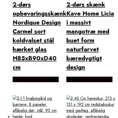
2-dørs
2-dørs skænk
opbevaringsskænk
Kave Home Licia
Nordique Design
i massivt
Carmel sort
mangotræ med
koldvalset stål
buet form
hærket glas
naturfarvet
H85xB90xD40
bæredygtigt
cm
design
Købes Hos Likehome.dk
Købes Hos Likehome.dk