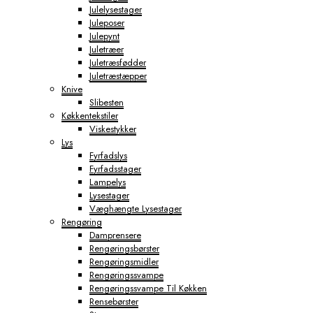
Julelysestager
Juleposer
Julepynt
Juletræer
Juletræsfødder
Juletræstæpper
Knive
Slibesten
Køkkentekstiler
Viskestykker
Lys
Fyrfadslys
Fyrfadsstager
Lampelys
Lysestager
Væghængte Lysestager
Rengøring
Damprensere
Rengøringsbørster
Rengøringsmidler
Rengøringssvampe
Rengøringssvampe Til Køkken
Rensebørster