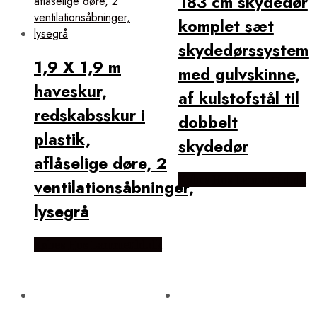
183 cm skydedør
komplet sæt
skydedørssystem
1,9 X 1,9 m
med gulvskinne,
haveskur,
af kulstofstål til
redskabsskur i
dobbelt
plastik,
skydedør
aflåselige døre, 2
Købes Hos Lammeuld.dk
ventilationsåbninger,
lysegrå
Købes Hos Lammeuld.dk