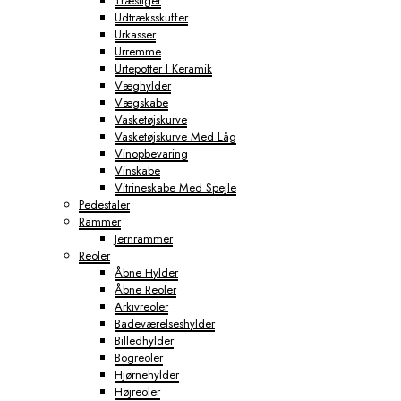
Træstiger
Udtræksskuffer
Urkasser
Urremme
Urtepotter I Keramik
Væghylder
Vægskabe
Vasketøjskurve
Vasketøjskurve Med Låg
Vinopbevaring
Vinskabe
Vitrineskabe Med Spejle
Pedestaler
Rammer
Jernrammer
Reoler
Åbne Hylder
Åbne Reoler
Arkivreoler
Badeværelseshylder
Billedhylder
Bogreoler
Hjørnehylder
Højreoler