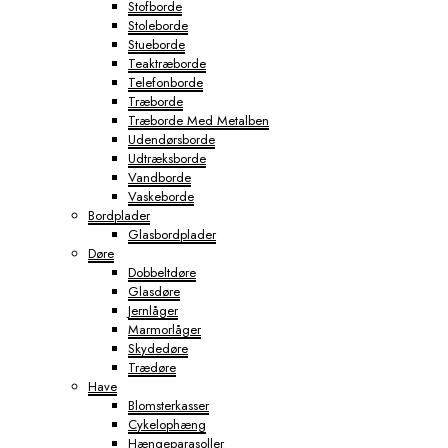
Stofborde
Stoleborde
Stueborde
Teaktræborde
Telefonborde
Træborde
Træborde Med Metalben
Udendørsborde
Udtræksborde
Vandborde
Vaskeborde
Bordplader
Glasbordplader
Døre
Dobbeltdøre
Glasdøre
Jernlåger
Marmorlåger
Skydedøre
Trædøre
Have
Blomsterkasser
Cykelophæng
Hængeparasoller