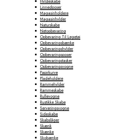
Hyldeskabe
Linnedposer
Magasinholdere
Magasinhylder
Naturskabe
Netopbevaring
Opbevaring Til Legetøj
Opbevaringsbænke
Opbevaringshylder
Opbevaringsposer
Opbevaringstasker
Opbevaringsvogne
Papirkurve
Pladeholdere
Rammehylder
Rammeskabe
Rullevogne
Rustikke Skabe
Serveringsvogne
Sideskabe
Skabslåger
Skænk
Skænke
Skobænke