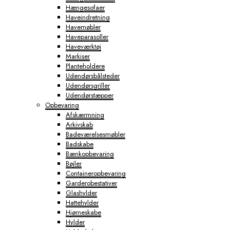
Hængesofaer
Haveindretning
Havemøbler
Haveparasoller
Haveværktøj
Markiser
Planteholdere
Udendørsbålsteder
Udendørsgriller
Udendørstæpper
Opbevaring
Afskærmning
Arkivskab
Badeværelsesmøbler
Badskabe
Bænkopbevaring
Bøjler
Containeropbevaring
Garderobestativer
Glashylder
Hattehylder
Hjørneskabe
Hylder