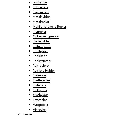
Jernhylder
Kubereoler
Lagerreoler
Metalhylder
Metalreoler
Multifunktionelle Reoler
Netreoler
Opbevaringsreoler
Pladehylder
Rattanhylder
Reolhylder
Reolskabe
Reolsystemer
Rumdelere
Rustikke Hylder
Skoreoler
Skuffereoler
Stålreoler
Stofhylder
Stuehylder
Træreoler
Vægreoler
Vinreoler
Senge