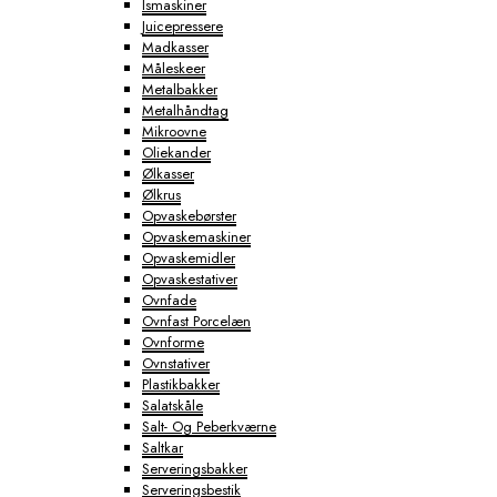
Ismaskiner
Juicepressere
Madkasser
Måleskeer
Metalbakker
Metalhåndtag
Mikroovne
Oliekander
Ølkasser
Ølkrus
Opvaskebørster
Opvaskemaskiner
Opvaskemidler
Opvaskestativer
Ovnfade
Ovnfast Porcelæn
Ovnforme
Ovnstativer
Plastikbakker
Salatskåle
Salt- Og Peberkværne
Saltkar
Serveringsbakker
Serveringsbestik