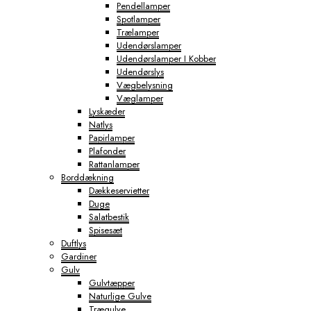
Pendellamper
Spotlamper
Trælamper
Udendørslamper
Udendørslamper I Kobber
Udendørslys
Vægbelysning
Væglamper
Lyskæder
Natlys
Papirlamper
Plafonder
Rattanlamper
Borddækning
Dækkeservietter
Duge
Salatbestik
Spisesæt
Duftlys
Gardiner
Gulv
Gulvtæpper
Naturlige Gulve
Trægulve