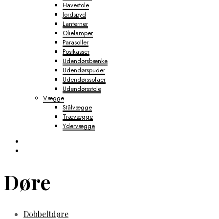
Havestole
Jordspyd
Lanterner
Olielamper
Parasoller
Postkasser
Udendørsbænke
Udendørspuder
Udendørssofaer
Udendørsstole
Vægge
Stålvægge
Trævægge
Ydervægge
Døre
Dobbeltdøre