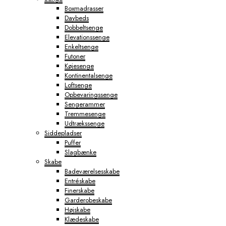
Boxmadrasser
Daybeds
Dobbeltsenge
Elevationssenge
Enkeltsenge
Futoner
Køjesenge
Kontinentalsenge
Loftsenge
Opbevaringssenge
Sengerammer
Tremmesenge
Udtrækssenge
Siddepladser
Puffer
Slagbænke
Skabe
Badeværelsesskabe
Entréskabe
Finerskabe
Garderobeskabe
Højskabe
Klædeskabe