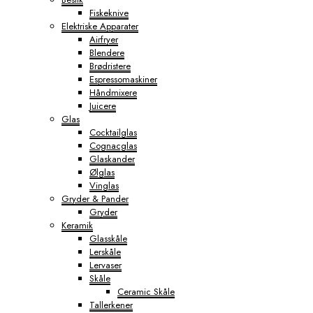
Fiskeknive
Elektriske Apparater
Airfryer
Blendere
Brødristere
Espressomaskiner
Håndmixere
Juicere
Glas
Cocktailglas
Cognacglas
Glaskander
Ølglas
Vinglas
Gryder & Pander
Gryder
Keramik
Glasskåle
Lerskåle
Lervaser
Skåle
Ceramic Skåle
Tallerkener