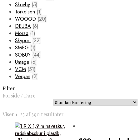
Skovby
(5)
Torkelson
(1)
WOOOD
(20)
DEUBA
(6)
Morsø
(1)
Skyport
(22)
SMEG
(1)
SOBUY
(44)
Umage
(6)
VCM
(51)
Verpan
(2)
Filter
Forside
/
Døre
Viser 1–25 af 390 resultater