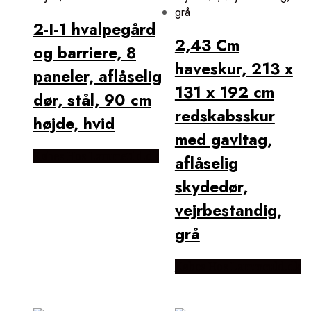
2-I-1 hvalpegård
2,43 Cm
og barriere, 8
haveskur, 213 x
paneler, aflåselig
131 x 192 cm
dør, stål, 90 cm
redskabsskur
højde, hvid
med gavltag,
Købes Hos Lammeuld.dk
aflåselig
skydedør,
vejrbestandig,
grå
Købes Hos Lammeuld.dk