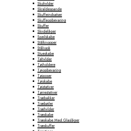
Skohylder
Skraldespande
Skuffeindsatser
Skuffeopbevaring
Skuffer
Skydelåger
Spejlskabe
Stålknopper
Stålvask
Stueskabe
Tehylder
Tøjholdere
Tøjopbevaring
Tøjposer
Tøjskabe
Tøjstativer
Tørrestativer
Træbakker
Træbøjler
Træhylder
Træskabe
Træskabe Med Glaslåger
Træskuffer