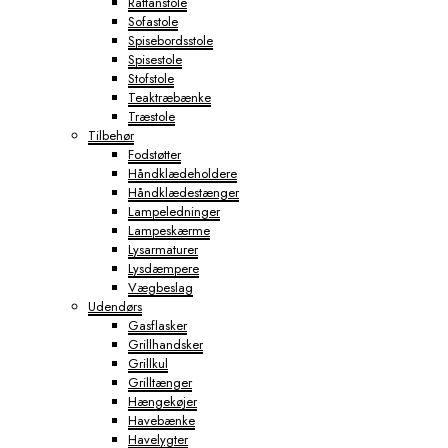
Rattanstole
Sofastole
Spisebordsstole
Spisestole
Stofstole
Teaktræbænke
Træstole
Tilbehør
Fodstøtter
Håndklædeholdere
Håndklædestænger
Lampeledninger
Lampeskærme
Lysarmaturer
Lysdæmpere
Vægbeslag
Udendørs
Gasflasker
Grillhandsker
Grillkul
Grilltænger
Hængekøjer
Havebænke
Havelygter