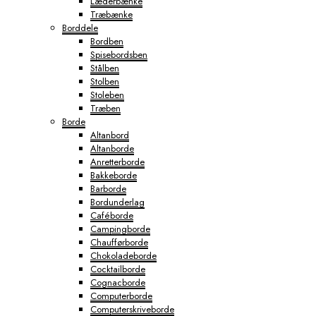
Læderbænke
Træbænke
Borddele
Bordben
Spisebordsben
Stålben
Stolben
Stoleben
Træben
Borde
Altanbord
Altanborde
Anretterborde
Bakkeborde
Barborde
Bordunderlag
Caféborde
Campingborde
Chaufførborde
Chokoladeborde
Cocktailborde
Cognacborde
Computerborde
Computerskriveborde