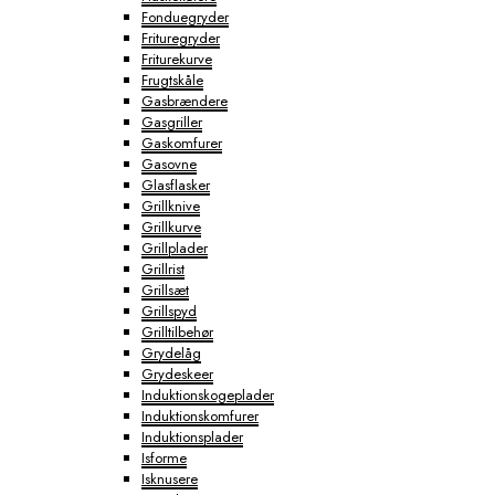
Fonduegryder
Frituregryder
Friturekurve
Frugtskåle
Gasbrændere
Gasgriller
Gaskomfurer
Gasovne
Glasflasker
Grillknive
Grillkurve
Grillplader
Grillrist
Grillsæt
Grillspyd
Grilltilbehør
Grydelåg
Grydeskeer
Induktionskogeplader
Induktionskomfurer
Induktionsplader
Isforme
Isknusere