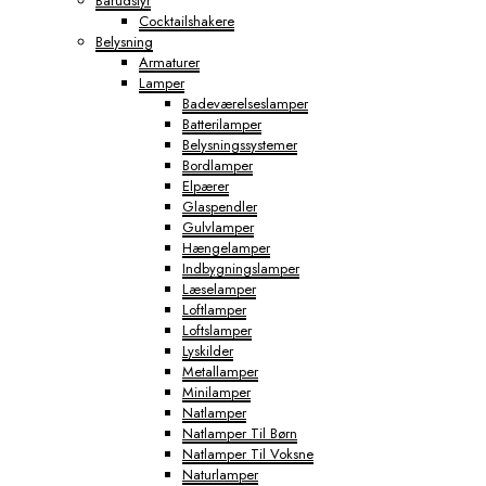
Barudstyr
Cocktailshakere
Belysning
Armaturer
Lamper
Badeværelseslamper
Batterilamper
Belysningssystemer
Bordlamper
Elpærer
Glaspendler
Gulvlamper
Hængelamper
Indbygningslamper
Læselamper
Loftlamper
Loftslamper
Lyskilder
Metallamper
Minilamper
Natlamper
Natlamper Til Børn
Natlamper Til Voksne
Naturlamper