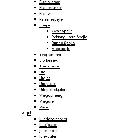
Plantekasser
Plantekrukker
Planter
Rammespejle
Spejle
Ovalt Spejle
Rektangulære Spejle
Runde Spejle
Vægspejle
Spejlrammer
Stofbetræk
Trærammer
Ure
Urglas
Urtepotter
Urtepotteskjulere
Vægophæng
Vægure
Vaser
Jul
Juledekorationer
Julefigurer
Julekander
Julekugler