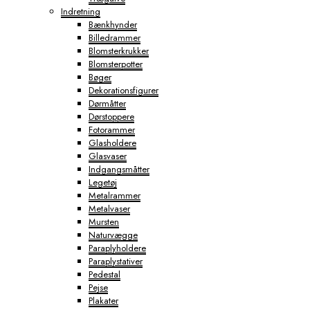
Indretning
Bænkhynder
Billedrammer
Blomsterkrukker
Blomsterpotter
Bøger
Dekorationsfigurer
Dørmåtter
Dørstoppere
Fotorammer
Glasholdere
Glasvaser
Indgangsmåtter
Legetøj
Metalrammer
Metalvaser
Mursten
Naturvægge
Paraplyholdere
Paraplystativer
Pedestal
Pejse
Plakater