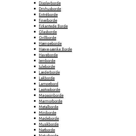
Displayborde
Drivhusborde
Entréborde
Finerborde
Firkantede Borde
Glasborde
Grillborde
Hængeborde
Hæve-sænke Borde
Haveborde
Jernborde
Juleborde
Læderborde
Lakborde
Lampebord
Laptopborde
Magasinborde
Marmorborde
Metalborde
Miniborde
Mødeborde
Musikborde
Natborde
Naturborde