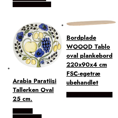
Christensen Møbler
Bordplade
WOOOD Tablo
oval plankebord
220x90x4 cm
FSC-egetræ
Arabia Paratiisi
ubehandlet
Tallerken Oval
Købes Hos Likehome.dk
25 cm.
Købes Hos
KitchenOne.dk