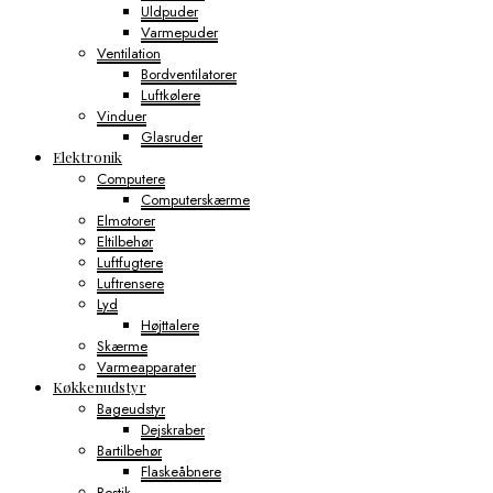
Uldpuder
Varmepuder
Ventilation
Bordventilatorer
Luftkølere
Vinduer
Glasruder
Elektronik
Computere
Computerskærme
Elmotorer
Eltilbehør
Luftfugtere
Luftrensere
Lyd
Højttalere
Skærme
Varmeapparater
Køkkenudstyr
Bageudstyr
Dejskraber
Bartilbehør
Flaskeåbnere
Bestik