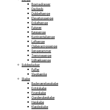
Boxmadrasser
Daybeds
Dobbeltsenge
Elevationssenge
Enkeltsenge
Futoner
Køjesenge
Kontinentalsenge
Loftsenge
Opbevaringssenge
Sengerammer
Tremmesenge
Udtrækssenge
Siddepladser
Puffer
Slagbænke
Skabe
Badeværelsesskabe
Entréskabe
Finerskabe
Garderobeskabe
Højskabe
Klædeskabe