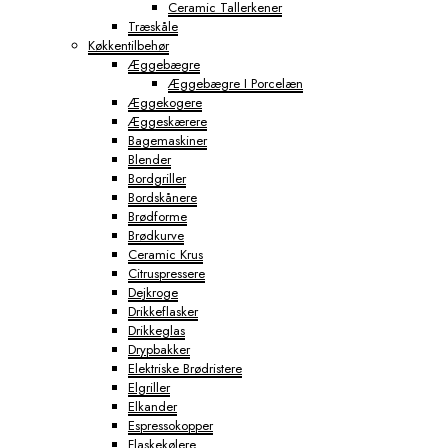
Ceramic Tallerkener
Træskåle
Køkkentilbehør
Æggebægre
Æggebægre I Porcelæn
Æggekogere
Æggeskærere
Bagemaskiner
Blender
Bordgriller
Bordskånere
Brødforme
Brødkurve
Ceramic Krus
Citruspressere
Dejkroge
Drikkeflasker
Drikkeglas
Drypbakker
Elektriske Brødristere
Elgriller
Elkander
Espressokopper
Flaskekølere