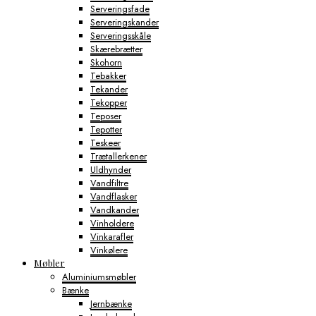
Serveringsfade
Serveringskander
Serveringsskåle
Skærebrætter
Skohorn
Tebakker
Tekander
Tekopper
Teposer
Tepotter
Teskeer
Trætallerkener
Uldhynder
Vandfiltre
Vandflasker
Vandkander
Vinholdere
Vinkarafler
Vinkølere
Møbler
Aluminiumsmøbler
Bænke
Jernbænke