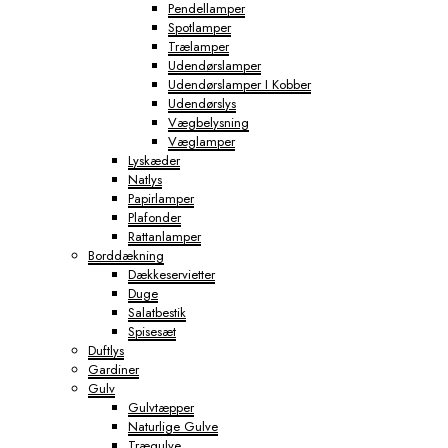
Pendellamper
Spotlamper
Trælamper
Udendørslamper
Udendørslamper I Kobber
Udendørslys
Vægbelysning
Væglamper
Lyskæder
Natlys
Papirlamper
Plafonder
Rattanlamper
Borddækning
Dækkeservietter
Duge
Salatbestik
Spisesæt
Duftlys
Gardiner
Gulv
Gulvtæpper
Naturlige Gulve
Trægulve