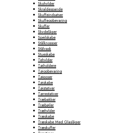
Skohylder
Skraldespande
Skuffeindsatser
Skuffeopbevaring
Skuffer
Skydelåger
Spejlskabe
Stålknopper
Stålvask
Stueskabe
Tehylder
Tøjholdere
Tøjopbevaring
Tøjposer
Tøjskabe
Tøjstativer
Tørrestativer
Træbakker
Træbøjler
Træhylder
Træskabe
Træskabe Med Glaslåger
Træskuffer