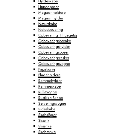
Hyldeskabe
Linnedposer
Magasinholdere
Magasinhylder
Naturskabe
Netopbevaring
Opbevaring Til Legetøj
Opbevaringsbænke
Opbevaringshylder
Opbevaringsposer
Opbevaringstasker
Opbevaringsvogne
Papirkurve
Pladeholdere
Rammehylder
Rammeskabe
Rullevogne
Rustikke Skabe
Serveringsvogne
Sideskabe
Skabslåger
Skænk
Skænke
Skobænke