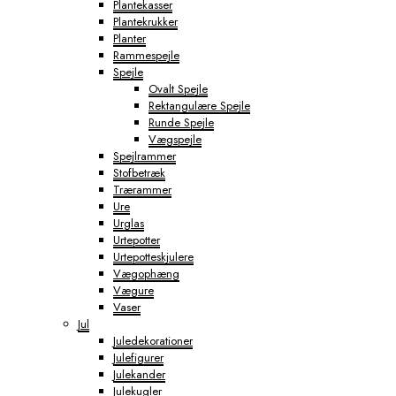
Plantekasser
Plantekrukker
Planter
Rammespejle
Spejle
Ovalt Spejle
Rektangulære Spejle
Runde Spejle
Vægspejle
Spejlrammer
Stofbetræk
Trærammer
Ure
Urglas
Urtepotter
Urtepotteskjulere
Vægophæng
Vægure
Vaser
Jul
Juledekorationer
Julefigurer
Julekander
Julekugler