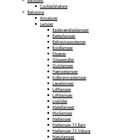
Barudstyr
Cocktailshakere
Belysning
Armaturer
Lamper
Badeværelseslamper
Batterilamper
Belysningssystemer
Bordlamper
Elpærer
Glaspendler
Gulvlamper
Hængelamper
Indbygningslamper
Læselamper
Loftlamper
Loftslamper
Lyskilder
Metallamper
Minilamper
Natlamper
Natlamper Til Børn
Natlamper Til Voksne
Naturlamper