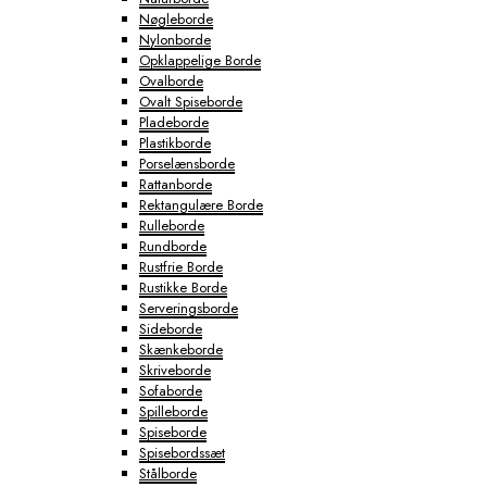
Nøgleborde
Nylonborde
Opklappelige Borde
Ovalborde
Ovalt Spiseborde
Pladeborde
Plastikborde
Porselænsborde
Rattanborde
Rektangulære Borde
Rulleborde
Rundborde
Rustfrie Borde
Rustikke Borde
Serveringsborde
Sideborde
Skænkeborde
Skriveborde
Sofaborde
Spilleborde
Spiseborde
Spisebordssæt
Stålborde