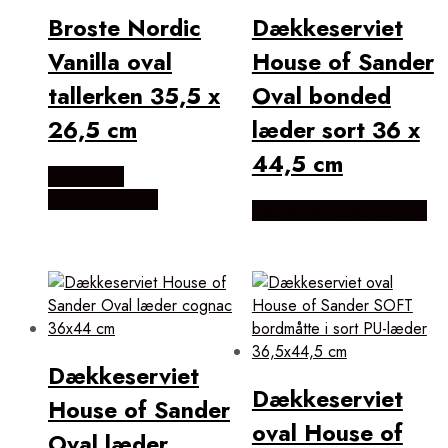
Broste Nordic
Dækkeserviet
Vanilla oval
House of Sander
tallerken 35,5 x
Oval bonded
26,5 cm
læder sort 36 x
44,5 cm
Købes Hos
KitchenOne.dk
Købes Hos Likehome.dk
Dækkeserviet
Dækkeserviet
House of Sander
oval House of
Oval læder