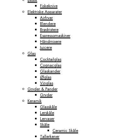
Fiskeknive
Elektriske Apparater
Airfryer
Blendere
Brødristere
Espressomaskiner
Håndmixere
Juicere
Glas
Cocktailglas
Cognacglas
Glaskander
Ølglas
Vinglas
Gryder & Pander
Gryder
Keramik
Glasskåle
Lerskåle
Lervaser
Skåle
Ceramic Skåle
Tallerkener