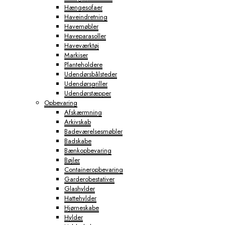
Hængesofaer
Haveindretning
Havemøbler
Haveparasoller
Haveværktøj
Markiser
Planteholdere
Udendørsbålsteder
Udendørsgriller
Udendørstæpper
Opbevaring
Afskærmning
Arkivskab
Badeværelsesmøbler
Badskabe
Bænkopbevaring
Bøjler
Containeropbevaring
Garderobestativer
Glashylder
Hattehylder
Hjørneskabe
Hylder