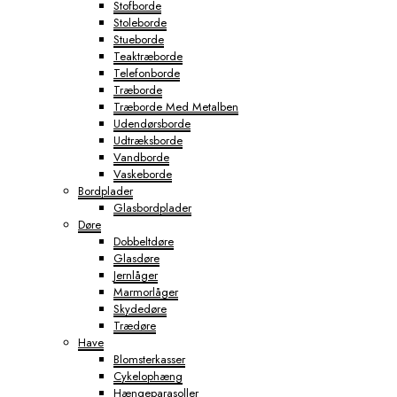
Stofborde
Stoleborde
Stueborde
Teaktræborde
Telefonborde
Træborde
Træborde Med Metalben
Udendørsborde
Udtræksborde
Vandborde
Vaskeborde
Bordplader
Glasbordplader
Døre
Dobbeltdøre
Glasdøre
Jernlåger
Marmorlåger
Skydedøre
Trædøre
Have
Blomsterkasser
Cykelophæng
Hængeparasoller