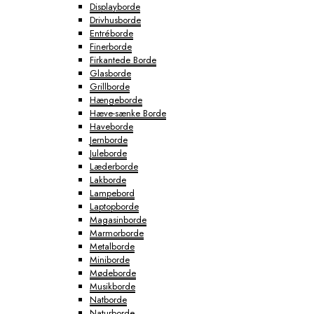
Displayborde
Drivhusborde
Entréborde
Finerborde
Firkantede Borde
Glasborde
Grillborde
Hængeborde
Hæve-sænke Borde
Haveborde
Jernborde
Juleborde
Læderborde
Lakborde
Lampebord
Laptopborde
Magasinborde
Marmorborde
Metalborde
Miniborde
Mødeborde
Musikborde
Natborde
Naturborde