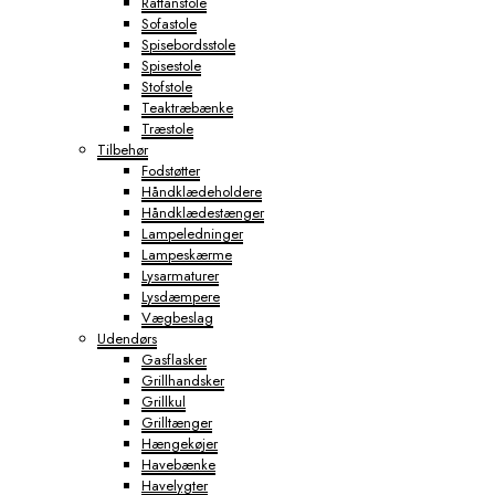
Rattanstole
Sofastole
Spisebordsstole
Spisestole
Stofstole
Teaktræbænke
Træstole
Tilbehør
Fodstøtter
Håndklædeholdere
Håndklædestænger
Lampeledninger
Lampeskærme
Lysarmaturer
Lysdæmpere
Vægbeslag
Udendørs
Gasflasker
Grillhandsker
Grillkul
Grilltænger
Hængekøjer
Havebænke
Havelygter