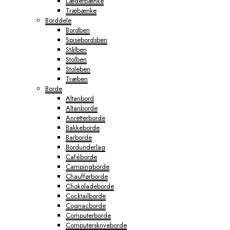
Læderbænke
Træbænke
Borddele
Bordben
Spisebordsben
Stålben
Stolben
Stoleben
Træben
Borde
Altanbord
Altanborde
Anretterborde
Bakkeborde
Barborde
Bordunderlag
Caféborde
Campingborde
Chaufførborde
Chokoladeborde
Cocktailborde
Cognacborde
Computerborde
Computerskriveborde