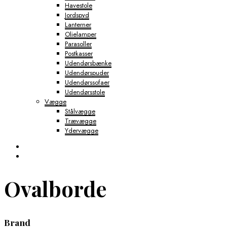
Havestole
Jordspyd
Lanterner
Olielamper
Parasoller
Postkasser
Udendørsbænke
Udendørspuder
Udendørssofaer
Udendørsstole
Vægge
Stålvægge
Trævægge
Ydervægge
Ovalborde
Brand