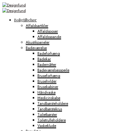
Boligtilbehør
Affaldsartikler
Affaldsposer
Affaldsspande
Akustikpaneler
Badeværelse
Badeforhæng
Badekar
Bademåtter
Badeværelsesspejle
Bruseforhæng
Brusehylder
Brusekabiner
Håndvaske
Medicinskabe
Tandbørsteholdere
Tandbørstekrus
Toiletbørster
Toiletrulleholdere
Vaskeklude