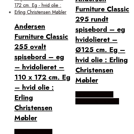
Furniture Classic
295 rundt
Andersen
spisebord – eg
Furniture Classic
hvidolieret –
255 ovalt
Ø125 cm. Eg –
spisebord – eg
hvid olie : Erling
– hvidolieret –
Christensen
110 x 172 cm. Eg
Møbler
– hvid olie :
Købes Hos Erling
Erling
Christensen Møbler
Christensen
Møbler
Købes Hos Erling