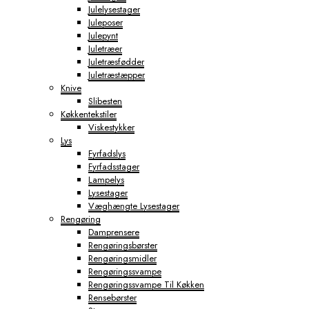
Julelysestager
Juleposer
Julepynt
Juletræer
Juletræsfødder
Juletræstæpper
Knive
Slibesten
Køkkentekstiler
Viskestykker
Lys
Fyrfadslys
Fyrfadsstager
Lampelys
Lysestager
Væghængte Lysestager
Rengøring
Damprensere
Rengøringsbørster
Rengøringsmidler
Rengøringssvampe
Rengøringssvampe Til Køkken
Rensebørster