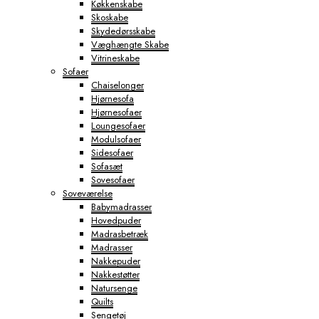
Køkkenskabe
Skoskabe
Skydedørsskabe
Væghængte Skabe
Vitrineskabe
Sofaer
Chaiselonger
Hjørnesofa
Hjørnesofaer
Loungesofaer
Modulsofaer
Sidesofaer
Sofasæt
Sovesofaer
Soveværelse
Babymadrasser
Hovedpuder
Madrasbetræk
Madrasser
Nakkepuder
Nakkestøtter
Natursenge
Quilts
Sengetøj