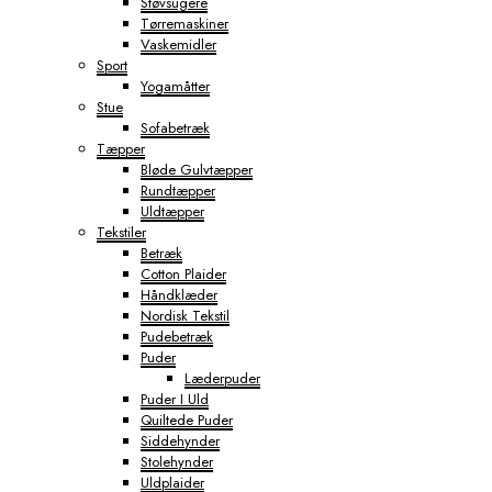
Støvsugere
Tørremaskiner
Vaskemidler
Sport
Yogamåtter
Stue
Sofabetræk
Tæpper
Bløde Gulvtæpper
Rundtæpper
Uldtæpper
Tekstiler
Betræk
Cotton Plaider
Håndklæder
Nordisk Tekstil
Pudebetræk
Puder
Læderpuder
Puder I Uld
Quiltede Puder
Siddehynder
Stolehynder
Uldplaider