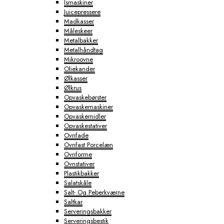
Ismaskiner
Juicepressere
Madkasser
Måleskeer
Metalbakker
Metalhåndtag
Mikroovne
Oliekander
Ølkasser
Ølkrus
Opvaskebørster
Opvaskemaskiner
Opvaskemidler
Opvaskestativer
Ovnfade
Ovnfast Porcelæn
Ovnforme
Ovnstativer
Plastikbakker
Salatskåle
Salt- Og Peberkværne
Saltkar
Serveringsbakker
Serveringsbestik