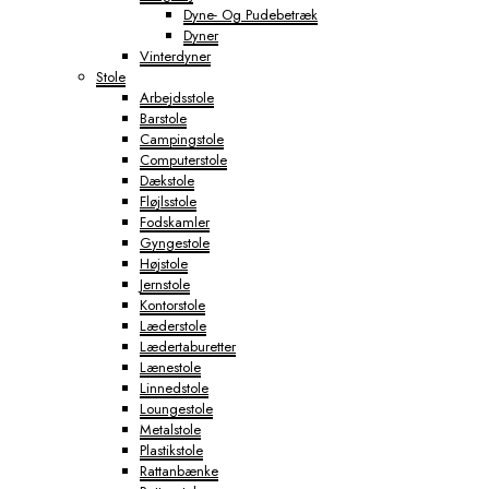
Dyne- Og Pudebetræk
Dyner
Vinterdyner
Stole
Arbejdsstole
Barstole
Campingstole
Computerstole
Dækstole
Fløjlsstole
Fodskamler
Gyngestole
Højstole
Jernstole
Kontorstole
Læderstole
Lædertaburetter
Lænestole
Linnedstole
Loungestole
Metalstole
Plastikstole
Rattanbænke