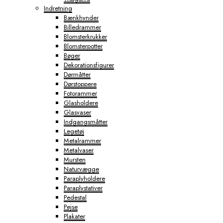
Indretning
Bænkhynder
Billedrammer
Blomsterkrukker
Blomsterpotter
Bøger
Dekorationsfigurer
Dørmåtter
Dørstoppere
Fotorammer
Glasholdere
Glasvaser
Indgangsmåtter
Legetøj
Metalrammer
Metalvaser
Mursten
Naturvægge
Paraplyholdere
Paraplystativer
Pedestal
Pejse
Plakater