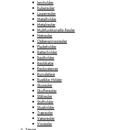
Jernhylder
Kubereoler
Lagerreoler
Metalhylder
Metalreoler
Multifunktionelle Reoler
Netreoler
Opbevaringsreoler
Pladehylder
Rattanhylder
Reolhylder
Reolskabe
Reolsystemer
Rumdelere
Rustikke Hylder
Skoreoler
Skuffereoler
Stålreoler
Stofhylder
Stuehylder
Træreoler
Vægreoler
Vinreoler
Senge