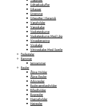
Træstiger
Udtræksskuffer
Urkasser
Urremme
Urtepotter I Keramik
Væghylder
Vægskabe
Vasketøjskurve
Vasketøjskurve Med Låg
Vinopbevaring
Vinskabe
Vitrineskabe Med Spejle
Pedestaler
Rammer
Jernrammer
Reoler
Åbne Hylder
Åbne Reoler
Arkivreoler
Badeværelseshylder
Billedhylder
Bogreoler
Hjørnehylder
Højreoler