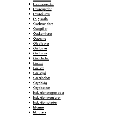
Fonduegryder
Frituregryder
Friturekurve
Frugtskåle
Gasbrændere
Gasgriller
Gaskomfurer
Gasovne
Glasflasker
Grillknive
Grillkurve
Grillplader
Grillrist
Grillsæt
Grillspyd
Grilltilbehør
Grydelåg
Grydeskeer
Induktionskogeplader
Induktionskomfurer
Induktionsplader
Isforme
Isknusere