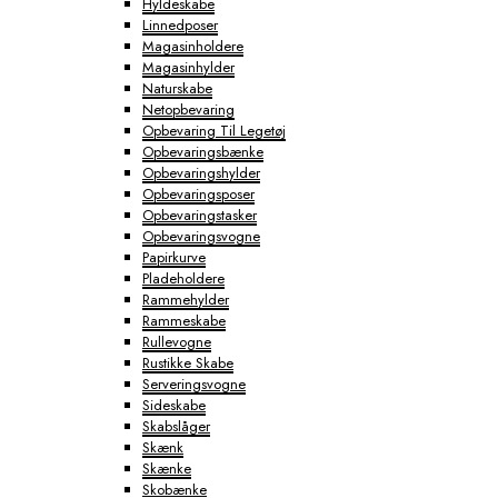
Hyldeskabe
Linnedposer
Magasinholdere
Magasinhylder
Naturskabe
Netopbevaring
Opbevaring Til Legetøj
Opbevaringsbænke
Opbevaringshylder
Opbevaringsposer
Opbevaringstasker
Opbevaringsvogne
Papirkurve
Pladeholdere
Rammehylder
Rammeskabe
Rullevogne
Rustikke Skabe
Serveringsvogne
Sideskabe
Skabslåger
Skænk
Skænke
Skobænke