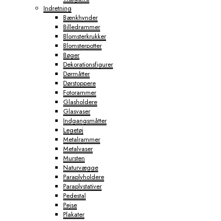
Indretning
Bænkhynder
Billedrammer
Blomsterkrukker
Blomsterpotter
Bøger
Dekorationsfigurer
Dørmåtter
Dørstoppere
Fotorammer
Glasholdere
Glasvaser
Indgangsmåtter
Legetøj
Metalrammer
Metalvaser
Mursten
Naturvægge
Paraplyholdere
Paraplystativer
Pedestal
Pejse
Plakater