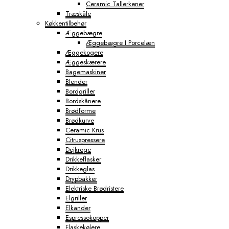
Ceramic Tallerkener
Træskåle
Køkkentilbehør
Æggebægre
Æggebægre I Porcelæn
Æggekogere
Æggeskærere
Bagemaskiner
Blender
Bordgriller
Bordskånere
Brødforme
Brødkurve
Ceramic Krus
Citruspressere
Dejkroge
Drikkeflasker
Drikkeglas
Drypbakker
Elektriske Brødristere
Elgriller
Elkander
Espressokopper
Flaskekølere