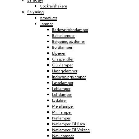
Barudstyr
Cocktailshakere
Belysning
Armaturer
Lamper
Badeværelseslamper
Batterilamper
Belysningssystemer
Bordlamper
Elpærer
Glaspendler
Gulvlamper
Hængelamper
Indbygningslamper
Læselamper
Loftlamper
Loftslamper
Lyskilder
Metallamper
Minilamper
Natlamper
Natlamper Til Børn
Natlamper Til Voksne
Naturlamper