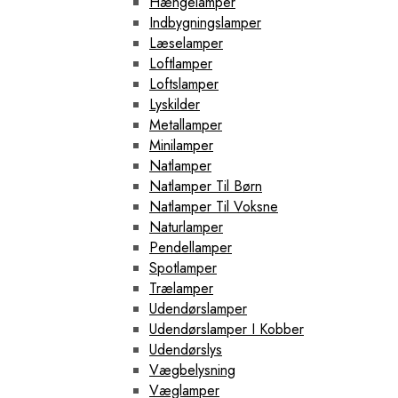
Hængelamper
Indbygningslamper
Læselamper
Loftlamper
Loftslamper
Lyskilder
Metallamper
Minilamper
Natlamper
Natlamper Til Børn
Natlamper Til Voksne
Naturlamper
Pendellamper
Spotlamper
Trælamper
Udendørslamper
Udendørslamper I Kobber
Udendørslys
Vægbelysning
Væglamper