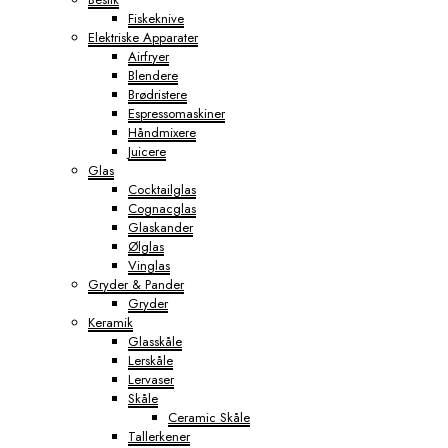
Fiskeknive
Elektriske Apparater
Airfryer
Blendere
Brødristere
Espressomaskiner
Håndmixere
Juicere
Glas
Cocktailglas
Cognacglas
Glaskander
Ølglas
Vinglas
Gryder & Pander
Gryder
Keramik
Glasskåle
Lerskåle
Lervaser
Skåle
Ceramic Skåle
Tallerkener