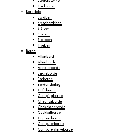
Læderbænke
Træbænke
Borddele
Bordben
Spisebordsben
Stålben
Stolben
Stoleben
Træben
Borde
Altanbord
Altanborde
Anretterborde
Bakkeborde
Barborde
Bordunderlag
Caféborde
Campingborde
Chaufførborde
Chokoladeborde
Cocktailborde
Cognacborde
Computerborde
Computerskriveborde