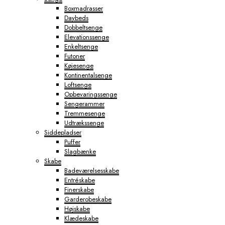
Boxmadrasser
Daybeds
Dobbeltsenge
Elevationssenge
Enkeltsenge
Futoner
Køjesenge
Kontinentalsenge
Loftsenge
Opbevaringssenge
Sengerammer
Tremmesenge
Udtrækssenge
Siddepladser
Puffer
Slagbænke
Skabe
Badeværelsesskabe
Entréskabe
Finerskabe
Garderobeskabe
Højskabe
Klædeskabe