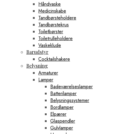
Håndvaske
Medicinskabe
Tandbørsteholdere
Tandbørstekrus
Toiletbørster
Toiletrulleholdere
Vaskeklude
Barudstyr
Cocktailshakere
Belysning
Armaturer
Lamper
Badeværelseslamper
Batterilamper
Belysningssystemer
Bordlamper
Elpærer
Glaspendler
Gulvlamper