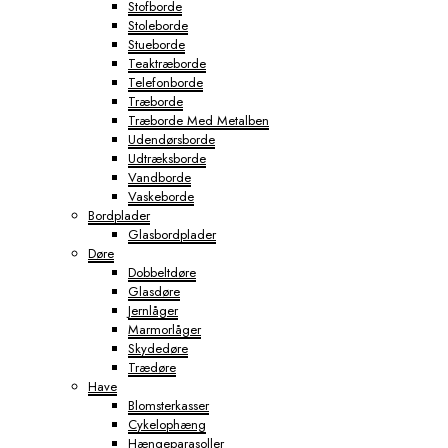
Stofborde
Stoleborde
Stueborde
Teaktræborde
Telefonborde
Træborde
Træborde Med Metalben
Udendørsborde
Udtræksborde
Vandborde
Vaskeborde
Bordplader
Glasbordplader
Døre
Dobbeltdøre
Glasdøre
Jernlåger
Marmorlåger
Skydedøre
Trædøre
Have
Blomsterkasser
Cykelophæng
Hængeparasoller