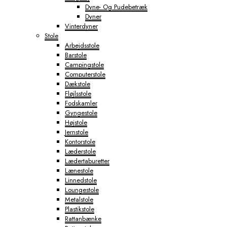
Dyne- Og Pudebetræk
Dyner
Vinterdyner
Stole
Arbejdsstole
Barstole
Campingstole
Computerstole
Dækstole
Fløjlsstole
Fodskamler
Gyngestole
Højstole
Jernstole
Kontorstole
Læderstole
Lædertaburetter
Lænestole
Linnedstole
Loungestole
Metalstole
Plastikstole
Rattanbænke