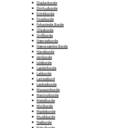
Displayborde
Drivhusborde
Entréborde
Finerborde
Firkantede Borde
Glasborde
Grillborde
Hængeborde
Hæve-sænke Borde
Haveborde
Jernborde
Juleborde
Læderborde
Lakborde
Lampebord
Laptopborde
Magasinborde
Marmorborde
Metalborde
Miniborde
Mødeborde
Musikborde
Natborde
Naturborde