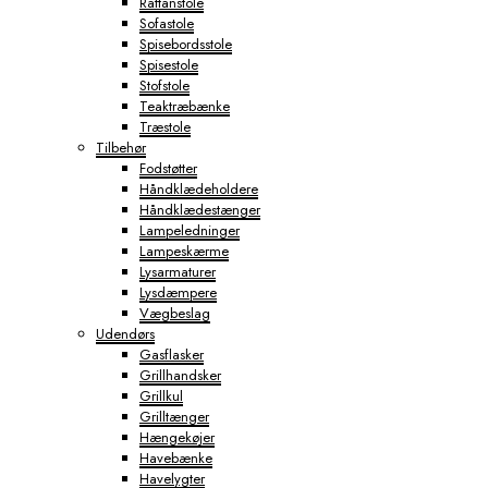
Rattanstole
Sofastole
Spisebordsstole
Spisestole
Stofstole
Teaktræbænke
Træstole
Tilbehør
Fodstøtter
Håndklædeholdere
Håndklædestænger
Lampeledninger
Lampeskærme
Lysarmaturer
Lysdæmpere
Vægbeslag
Udendørs
Gasflasker
Grillhandsker
Grillkul
Grilltænger
Hængekøjer
Havebænke
Havelygter