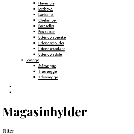
Havestole
Jordspyd
Lanterner
Olielamper
Parasoller
Postkasser
Udendørsbænke
Udendørspuder
Udendørssofaer
Udendørsstole
Vægge
Stålvægge
Trævægge
Ydervægge
Magasinhylder
Filter