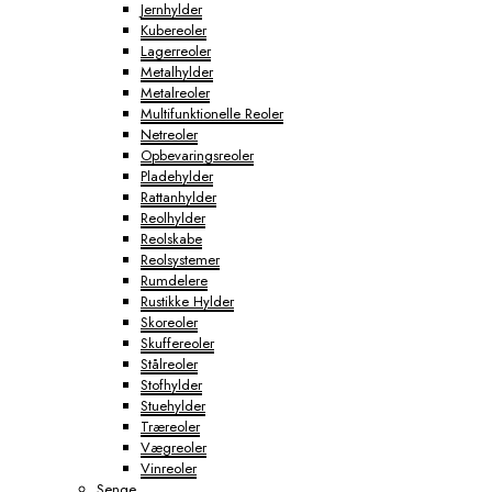
Jernhylder
Kubereoler
Lagerreoler
Metalhylder
Metalreoler
Multifunktionelle Reoler
Netreoler
Opbevaringsreoler
Pladehylder
Rattanhylder
Reolhylder
Reolskabe
Reolsystemer
Rumdelere
Rustikke Hylder
Skoreoler
Skuffereoler
Stålreoler
Stofhylder
Stuehylder
Træreoler
Vægreoler
Vinreoler
Senge