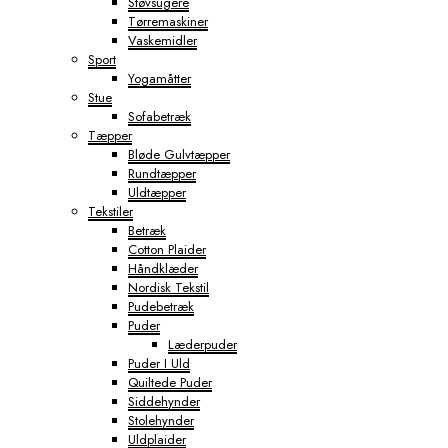
Støvsugere
Tørremaskiner
Vaskemidler
Sport
Yogamåtter
Stue
Sofabetræk
Tæpper
Bløde Gulvtæpper
Rundtæpper
Uldtæpper
Tekstiler
Betræk
Cotton Plaider
Håndklæder
Nordisk Tekstil
Pudebetræk
Puder
Læderpuder
Puder I Uld
Quiltede Puder
Siddehynder
Stolehynder
Uldplaider