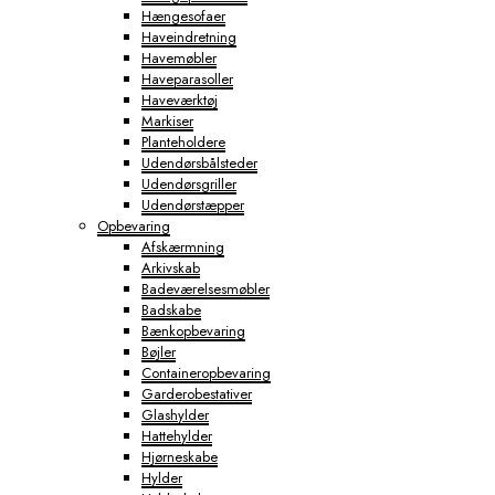
Hængesofaer
Haveindretning
Havemøbler
Haveparasoller
Haveværktøj
Markiser
Planteholdere
Udendørsbålsteder
Udendørsgriller
Udendørstæpper
Opbevaring
Afskærmning
Arkivskab
Badeværelsesmøbler
Badskabe
Bænkopbevaring
Bøjler
Containeropbevaring
Garderobestativer
Glashylder
Hattehylder
Hjørneskabe
Hylder