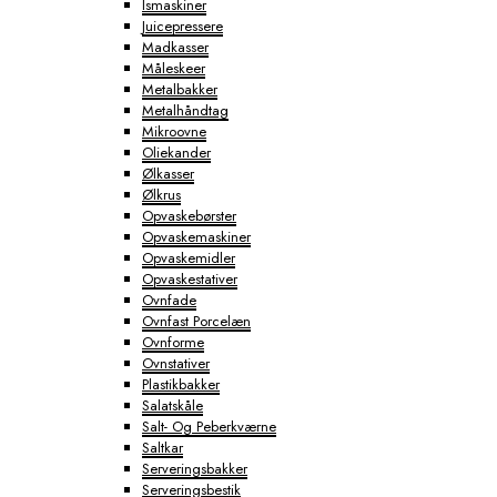
Ismaskiner
Juicepressere
Madkasser
Måleskeer
Metalbakker
Metalhåndtag
Mikroovne
Oliekander
Ølkasser
Ølkrus
Opvaskebørster
Opvaskemaskiner
Opvaskemidler
Opvaskestativer
Ovnfade
Ovnfast Porcelæn
Ovnforme
Ovnstativer
Plastikbakker
Salatskåle
Salt- Og Peberkværne
Saltkar
Serveringsbakker
Serveringsbestik