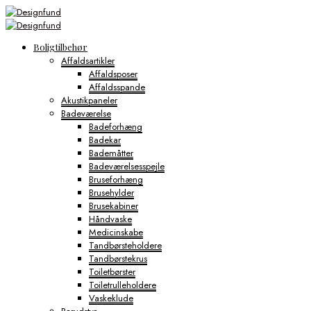
Boligtilbehør
Affaldsartikler
Affaldsposer
Affaldsspande
Akustikpaneler
Badeværelse
Badeforhæng
Badekar
Bademåtter
Badeværelsesspejle
Bruseforhæng
Brusehylder
Brusekabiner
Håndvaske
Medicinskabe
Tandbørsteholdere
Tandbørstekrus
Toiletbørster
Toiletrulleholdere
Vaskeklude