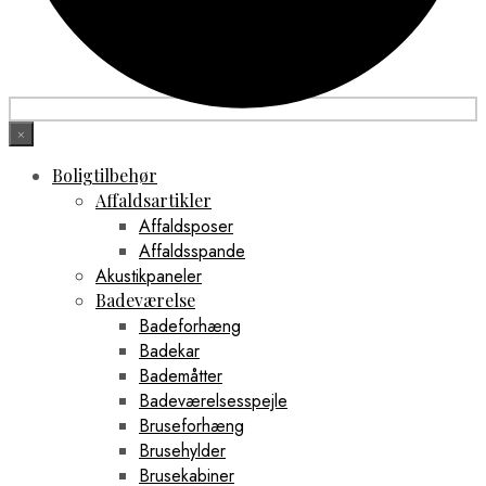
×
Boligtilbehør
Affaldsartikler
Affaldsposer
Affaldsspande
Akustikpaneler
Badeværelse
Badeforhæng
Badekar
Bademåtter
Badeværelsesspejle
Bruseforhæng
Brusehylder
Brusekabiner