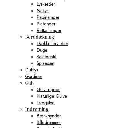
Lyskæder
Natlys
Papirlamper
Plafonder
Rattanlamper
Borddækning
Dækkeservietter
Duge
Salatbestik
Spisesæt
Duftlys
Gardiner
Gulv
Gulvtæpper
Naturlige Gulve
Trægulve
Indretning
Bænkhynder
Billedrammer