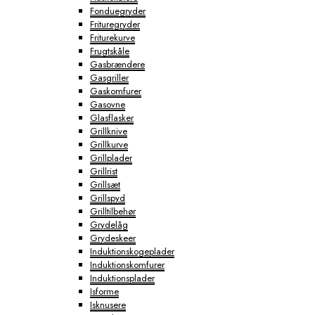
Fonduegryder
Frituregryder
Friturekurve
Frugtskåle
Gasbrændere
Gasgriller
Gaskomfurer
Gasovne
Glasflasker
Grillknive
Grillkurve
Grillplader
Grillrist
Grillsæt
Grillspyd
Grilltilbehør
Grydelåg
Grydeskeer
Induktionskogeplader
Induktionskomfurer
Induktionsplader
Isforme
Isknusere