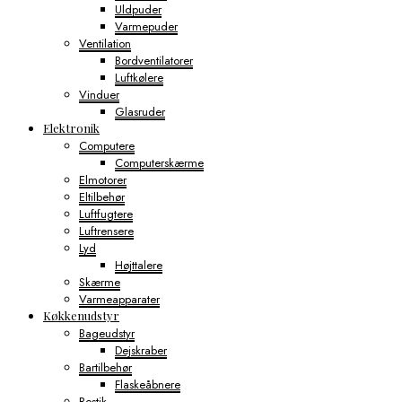
Uldpuder
Varmepuder
Ventilation
Bordventilatorer
Luftkølere
Vinduer
Glasruder
Elektronik
Computere
Computerskærme
Elmotorer
Eltilbehør
Luftfugtere
Luftrensere
Lyd
Højttalere
Skærme
Varmeapparater
Køkkenudstyr
Bageudstyr
Dejskraber
Bartilbehør
Flaskeåbnere
Bestik