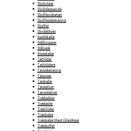
Skohylder
Skraldespande
Skuffeindsatser
Skuffeopbevaring
Skuffer
Skydelåger
Spejlskabe
Stålknopper
Stålvask
Stueskabe
Tehylder
Tøjholdere
Tøjopbevaring
Tøjposer
Tøjskabe
Tøjstativer
Tørrestativer
Træbakker
Træbøjler
Træhylder
Træskabe
Træskabe Med Glaslåger
Træskuffer