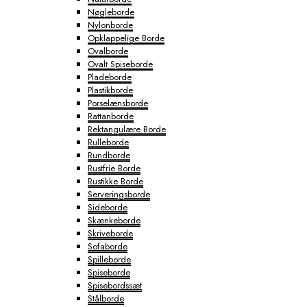
Nøgleborde
Nylonborde
Opklappelige Borde
Ovalborde
Ovalt Spiseborde
Pladeborde
Plastikborde
Porselænsborde
Rattanborde
Rektangulære Borde
Rulleborde
Rundborde
Rustfrie Borde
Rustikke Borde
Serveringsborde
Sideborde
Skænkeborde
Skriveborde
Sofaborde
Spilleborde
Spiseborde
Spisebordssæt
Stålborde