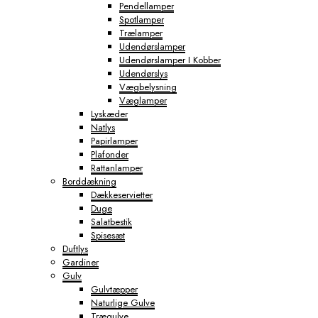
Pendellamper
Spotlamper
Trælamper
Udendørslamper
Udendørslamper I Kobber
Udendørslys
Vægbelysning
Væglamper
Lyskæder
Natlys
Papirlamper
Plafonder
Rattanlamper
Borddækning
Dækkeservietter
Duge
Salatbestik
Spisesæt
Duftlys
Gardiner
Gulv
Gulvtæpper
Naturlige Gulve
Trægulve