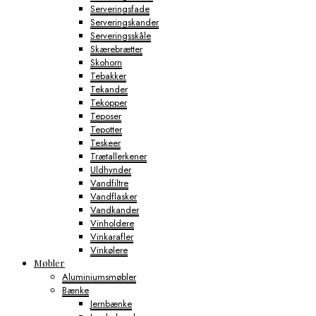
Serveringsfade
Serveringskander
Serveringsskåle
Skærebrætter
Skohorn
Tebakker
Tekander
Tekopper
Teposer
Tepotter
Teskeer
Trætallerkener
Uldhynder
Vandfiltre
Vandflasker
Vandkander
Vinholdere
Vinkarafler
Vinkølere
Møbler
Aluminiumsmøbler
Bænke
Jernbænke