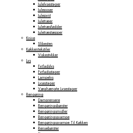
Julelysestager
Juleposer
Julepynt
Juletræer
Juletræsfødder
Juletræstæpper
Knive
Slibesten
Køkkentekstiler
Viskestykker
Lys
Fyrfadslys
Fyrfadsstager
Lampelys
Lysestager
Væghængte Lysestager
Rengøring
Damprensere
Rengøringsbørster
Rengøringsmidler
Rengøringssvampe
Rengøringssvampe Til Køkken
Rensebørster