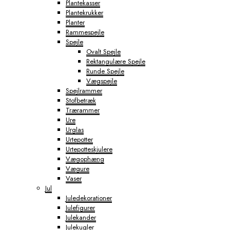
Plantekasser
Plantekrukker
Planter
Rammespejle
Spejle
Ovalt Spejle
Rektangulære Spejle
Runde Spejle
Vægspejle
Spejlrammer
Stofbetræk
Trærammer
Ure
Urglas
Urtepotter
Urtepotteskjulere
Vægophæng
Vægure
Vaser
Jul
Juledekorationer
Julefigurer
Julekander
Julekugler