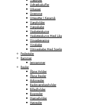
Træstiger
Udtræksskuffer
Urkasser
Urremme
Urtepotter I Keramik
Væghylder
Vægskabe
Vasketøjskurve
Vasketøjskurve Med Låg
Vinopbevaring
Vinskabe
Vitrineskabe Med Spejle
Pedestaler
Rammer
Jernrammer
Reoler
Åbne Hylder
Åbne Reoler
Arkivreoler
Badeværelseshylder
Billedhylder
Bogreoler
Hjørnehylder
Højreoler