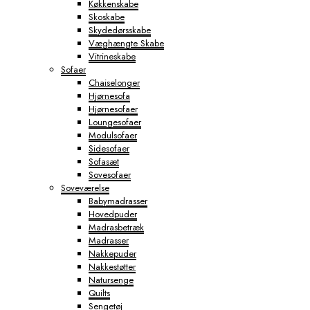
Køkkenskabe
Skoskabe
Skydedørsskabe
Væghængte Skabe
Vitrineskabe
Sofaer
Chaiselonger
Hjørnesofa
Hjørnesofaer
Loungesofaer
Modulsofaer
Sidesofaer
Sofasæt
Sovesofaer
Soveværelse
Babymadrasser
Hovedpuder
Madrasbetræk
Madrasser
Nakkepuder
Nakkestøtter
Natursenge
Quilts
Sengetøj