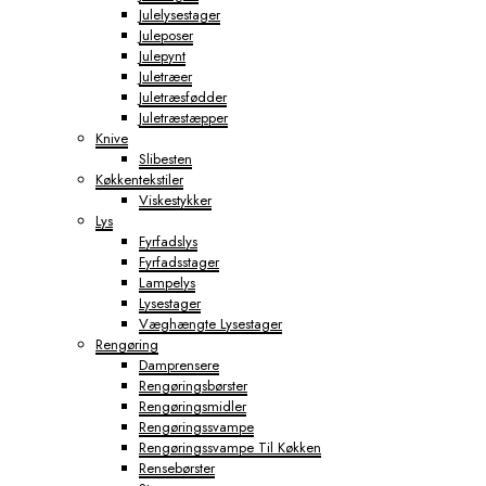
Julelysestager
Juleposer
Julepynt
Juletræer
Juletræsfødder
Juletræstæpper
Knive
Slibesten
Køkkentekstiler
Viskestykker
Lys
Fyrfadslys
Fyrfadsstager
Lampelys
Lysestager
Væghængte Lysestager
Rengøring
Damprensere
Rengøringsbørster
Rengøringsmidler
Rengøringssvampe
Rengøringssvampe Til Køkken
Rensebørster