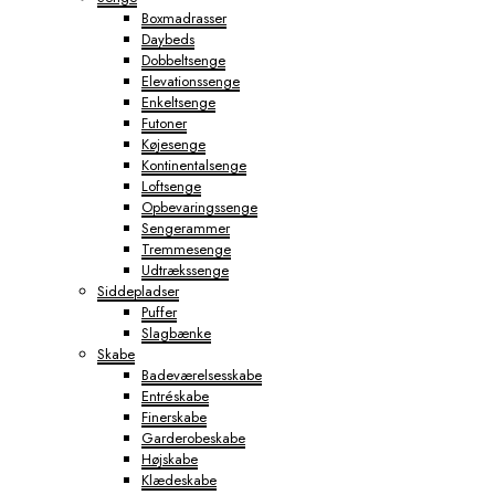
Boxmadrasser
Daybeds
Dobbeltsenge
Elevationssenge
Enkeltsenge
Futoner
Køjesenge
Kontinentalsenge
Loftsenge
Opbevaringssenge
Sengerammer
Tremmesenge
Udtrækssenge
Siddepladser
Puffer
Slagbænke
Skabe
Badeværelsesskabe
Entréskabe
Finerskabe
Garderobeskabe
Højskabe
Klædeskabe