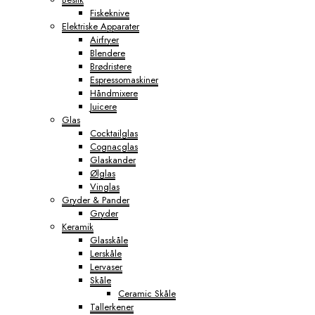
Fiskeknive
Elektriske Apparater
Airfryer
Blendere
Brødristere
Espressomaskiner
Håndmixere
Juicere
Glas
Cocktailglas
Cognacglas
Glaskander
Ølglas
Vinglas
Gryder & Pander
Gryder
Keramik
Glasskåle
Lerskåle
Lervaser
Skåle
Ceramic Skåle
Tallerkener