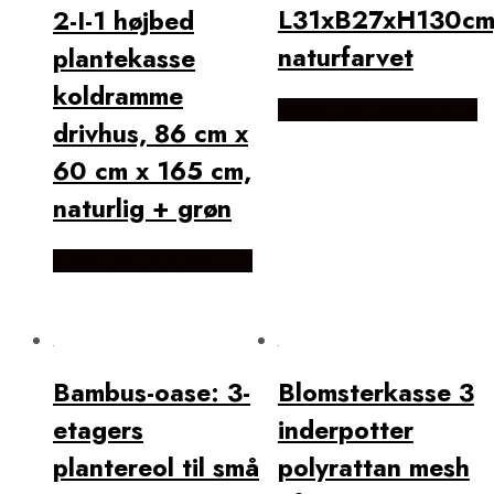
L31xB27xH130cm
2-I-1 højbed
naturfarvet
plantekasse
koldramme
Købes Hos Lammeuld.dk
drivhus, 86 cm x
60 cm x 165 cm,
naturlig + grøn
Købes Hos Lammeuld.dk
Bambus-oase: 3-
Blomsterkasse 3
etagers
inderpotter
plantereol til små
polyrattan mesh