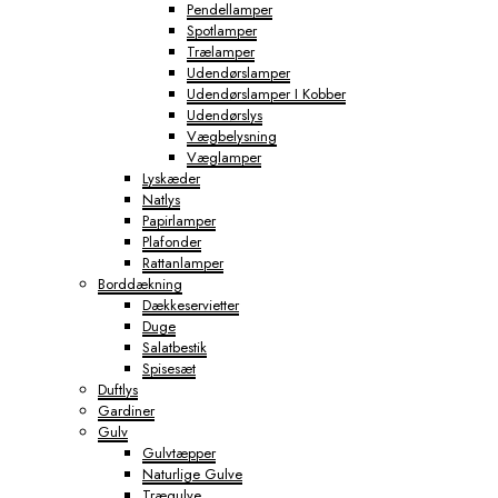
Pendellamper
Spotlamper
Trælamper
Udendørslamper
Udendørslamper I Kobber
Udendørslys
Vægbelysning
Væglamper
Lyskæder
Natlys
Papirlamper
Plafonder
Rattanlamper
Borddækning
Dækkeservietter
Duge
Salatbestik
Spisesæt
Duftlys
Gardiner
Gulv
Gulvtæpper
Naturlige Gulve
Trægulve