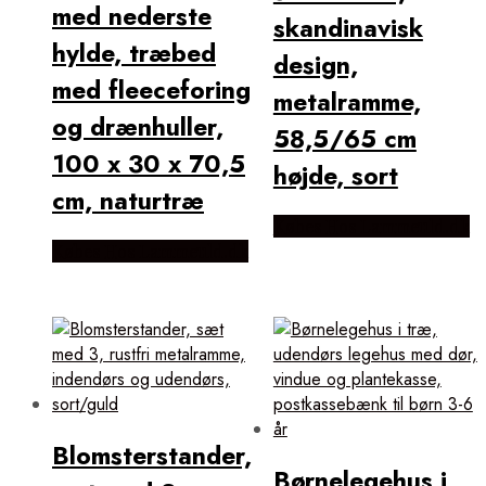
med nederste
skandinavisk
hylde, træbed
design,
med fleeceforing
metalramme,
og drænhuller,
58,5/65 cm
100 x 30 x 70,5
højde, sort
cm, naturtræ
Købes Hos Lammeuld.dk
Købes Hos Lammeuld.dk
Blomsterstander,
Børnelegehus i