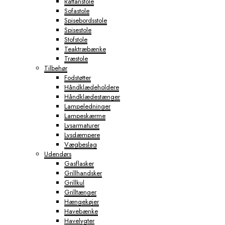
Rattanstole
Sofastole
Spisebordsstole
Spisestole
Stofstole
Teaktræbænke
Træstole
Tilbehør
Fodstøtter
Håndklædeholdere
Håndklædestænger
Lampeledninger
Lampeskærme
Lysarmaturer
Lysdæmpere
Vægbeslag
Udendørs
Gasflasker
Grillhandsker
Grillkul
Grilltænger
Hængekøjer
Havebænke
Havelygter