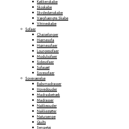
Køkkenskabe
Skoskabe
Skydedørsskabe
Væghængte Skabe
Vitrineskabe
Sofaer
Chaiselonger
Hjørnesofa
Hjørnesofaer
Loungesofaer
Modulsofaer
Sidesofaer
Sofasæt
Sovesofaer
Soveværelse
Babymadrasser
Hovedpuder
Madrasbetræk
Madrasser
Nakkepuder
Nakkestøtter
Natursenge
Quilts
Sengetøj