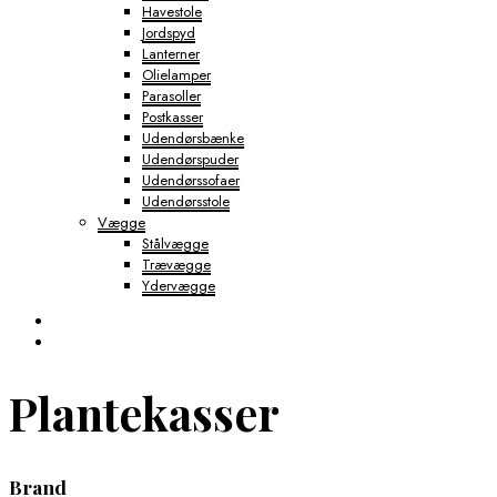
Havestole
Jordspyd
Lanterner
Olielamper
Parasoller
Postkasser
Udendørsbænke
Udendørspuder
Udendørssofaer
Udendørsstole
Vægge
Stålvægge
Trævægge
Ydervægge
Plantekasser
Brand