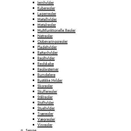
Jernhylder
Kubereoler
Lagerreoler
Metalhylder
Metalreoler
Multifunktionelle Reoler
Netreoler
Opbevaringsreoler
Pladehylder
Rattanhylder
Reolhylder
Reolskabe
Reolsystemer
Rumdelere
Rustikke Hylder
Skoreoler
Skuffereoler
Stålreoler
Stofhylder
Stuehylder
Træreoler
Vægreoler
Vinreoler
Senge