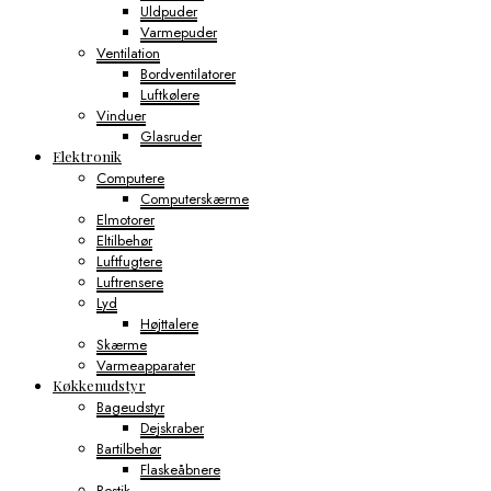
Uldpuder
Varmepuder
Ventilation
Bordventilatorer
Luftkølere
Vinduer
Glasruder
Elektronik
Computere
Computerskærme
Elmotorer
Eltilbehør
Luftfugtere
Luftrensere
Lyd
Højttalere
Skærme
Varmeapparater
Køkkenudstyr
Bageudstyr
Dejskraber
Bartilbehør
Flaskeåbnere
Bestik