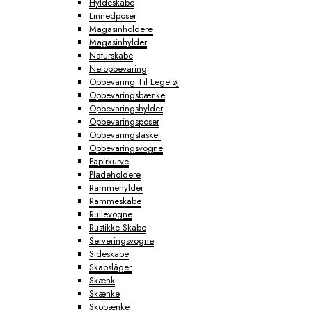
Hyldeskabe
Linnedposer
Magasinholdere
Magasinhylder
Naturskabe
Netopbevaring
Opbevaring Til Legetøj
Opbevaringsbænke
Opbevaringshylder
Opbevaringsposer
Opbevaringstasker
Opbevaringsvogne
Papirkurve
Pladeholdere
Rammehylder
Rammeskabe
Rullevogne
Rustikke Skabe
Serveringsvogne
Sideskabe
Skabslåger
Skænk
Skænke
Skobænke