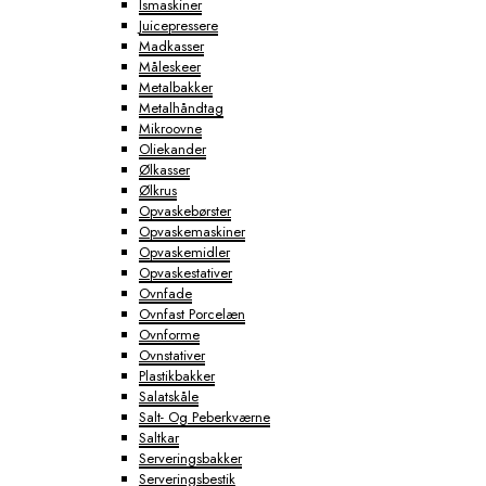
Ismaskiner
Juicepressere
Madkasser
Måleskeer
Metalbakker
Metalhåndtag
Mikroovne
Oliekander
Ølkasser
Ølkrus
Opvaskebørster
Opvaskemaskiner
Opvaskemidler
Opvaskestativer
Ovnfade
Ovnfast Porcelæn
Ovnforme
Ovnstativer
Plastikbakker
Salatskåle
Salt- Og Peberkværne
Saltkar
Serveringsbakker
Serveringsbestik