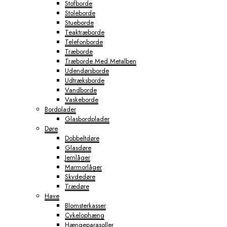
Stofborde
Stoleborde
Stueborde
Teaktræborde
Telefonborde
Træborde
Træborde Med Metalben
Udendørsborde
Udtræksborde
Vandborde
Vaskeborde
Bordplader
Glasbordplader
Døre
Dobbeltdøre
Glasdøre
Jernlåger
Marmorlåger
Skydedøre
Trædøre
Have
Blomsterkasser
Cykelophæng
Hængeparasoller