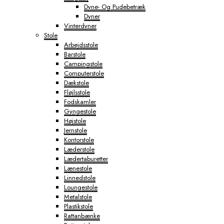
Dyne- Og Pudebetræk
Dyner
Vinterdyner
Stole
Arbejdsstole
Barstole
Campingstole
Computerstole
Dækstole
Fløjlsstole
Fodskamler
Gyngestole
Højstole
Jernstole
Kontorstole
Læderstole
Lædertaburetter
Lænestole
Linnedstole
Loungestole
Metalstole
Plastikstole
Rattanbænke