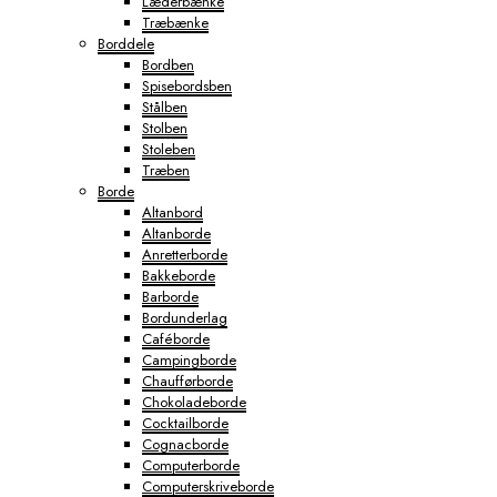
Læderbænke
Træbænke
Borddele
Bordben
Spisebordsben
Stålben
Stolben
Stoleben
Træben
Borde
Altanbord
Altanborde
Anretterborde
Bakkeborde
Barborde
Bordunderlag
Caféborde
Campingborde
Chaufførborde
Chokoladeborde
Cocktailborde
Cognacborde
Computerborde
Computerskriveborde