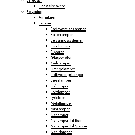
Barudstyr
Cocktailshakere
Belysning
Armaturer
Lamper
Badeværelseslamper
Batterilamper
Belysningssystemer
Bordlamper
Elpærer
Glaspendler
Gulvlamper
Hængelamper
Indbygningslamper
Læselamper
Loftlamper
Loftslamper
Lyskilder
Metallamper
Minilamper
Natlamper
Natlamper Til Børn
Natlamper Til Voksne
Naturlamper