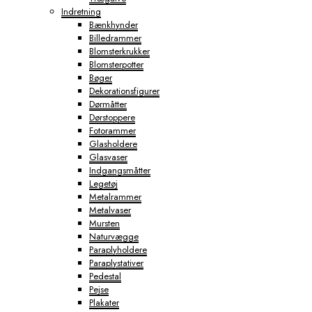
Indretning
Bænkhynder
Billedrammer
Blomsterkrukker
Blomsterpotter
Bøger
Dekorationsfigurer
Dørmåtter
Dørstoppere
Fotorammer
Glasholdere
Glasvaser
Indgangsmåtter
Legetøj
Metalrammer
Metalvaser
Mursten
Naturvægge
Paraplyholdere
Paraplystativer
Pedestal
Pejse
Plakater