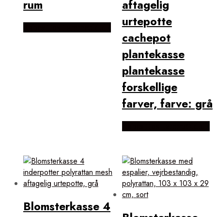
rum
aftagelig
urtepotte
Købes Hos Lammeuld.dk
cachepot
plantekasse
plantekasse
forskellige
farver, farve: grå
Købes Hos Lammeuld.dk
Blomsterkasse 4