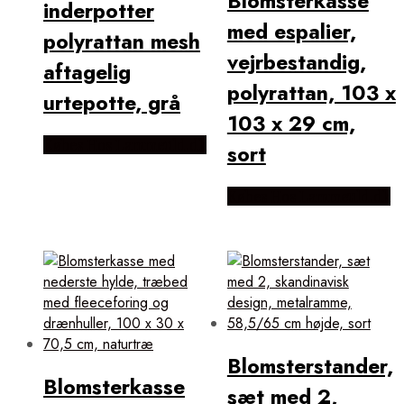
Blomsterkasse
inderpotter
med espalier,
polyrattan mesh
vejrbestandig,
aftagelig
polyrattan, 103 x
urtepotte, grå
103 x 29 cm,
Købes Hos Lammeuld.dk
sort
Købes Hos Lammeuld.dk
Blomsterstander,
Blomsterkasse
sæt med 2,