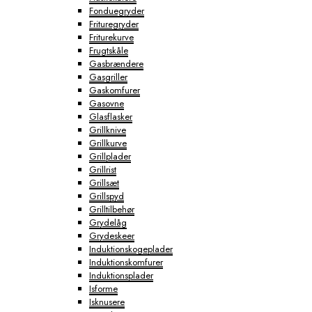
Fonduegryder
Frituregryder
Friturekurve
Frugtskåle
Gasbrændere
Gasgriller
Gaskomfurer
Gasovne
Glasflasker
Grillknive
Grillkurve
Grillplader
Grillrist
Grillsæt
Grillspyd
Grilltilbehør
Grydelåg
Grydeskeer
Induktionskogeplader
Induktionskomfurer
Induktionsplader
Isforme
Isknusere