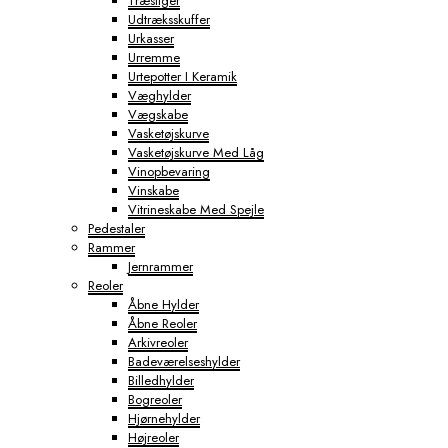
Træstiger
Udtræksskuffer
Urkasser
Urremme
Urtepotter I Keramik
Væghylder
Vægskabe
Vasketøjskurve
Vasketøjskurve Med Låg
Vinopbevaring
Vinskabe
Vitrineskabe Med Spejle
Pedestaler
Rammer
Jernrammer
Reoler
Åbne Hylder
Åbne Reoler
Arkivreoler
Badeværelseshylder
Billedhylder
Bogreoler
Hjørnehylder
Højreoler