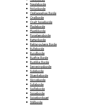
Nøgleborde
Nylonborde
Opklappelige Borde
Ovalborde
Ovalt Spiseborde
Pladeborde
Plastikborde
Porselænsborde
Rattanborde
Rektangulære Borde
Rulleborde
Rundborde
Rustfrie Borde
Rustikke Borde
Serveringsborde
Sideborde
Skænkeborde
Skriveborde
Sofaborde
Spilleborde
Spiseborde
Spisebordssæt
Stålborde