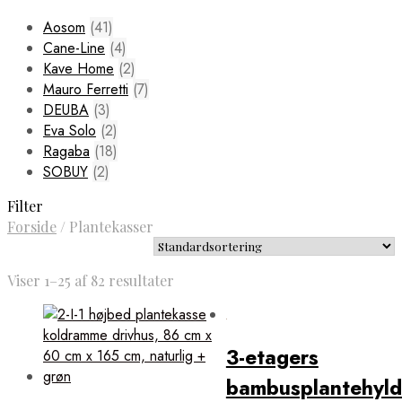
Aosom
(41)
Cane-Line
(4)
Kave Home
(2)
Mauro Ferretti
(7)
DEUBA
(3)
Eva Solo
(2)
Ragaba
(18)
SOBUY
(2)
Filter
Forside
/
Plantekasser
Viser 1–25 af 82 resultater
3-etagers
bambusplantehyld