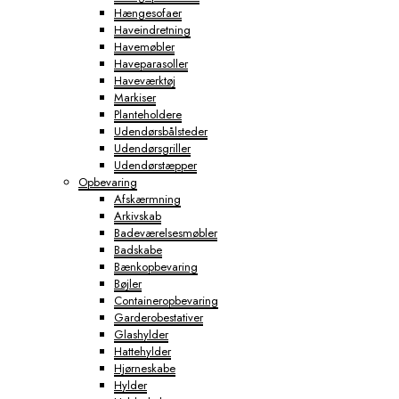
Hængesofaer
Haveindretning
Havemøbler
Haveparasoller
Haveværktøj
Markiser
Planteholdere
Udendørsbålsteder
Udendørsgriller
Udendørstæpper
Opbevaring
Afskærmning
Arkivskab
Badeværelsesmøbler
Badskabe
Bænkopbevaring
Bøjler
Containeropbevaring
Garderobestativer
Glashylder
Hattehylder
Hjørneskabe
Hylder