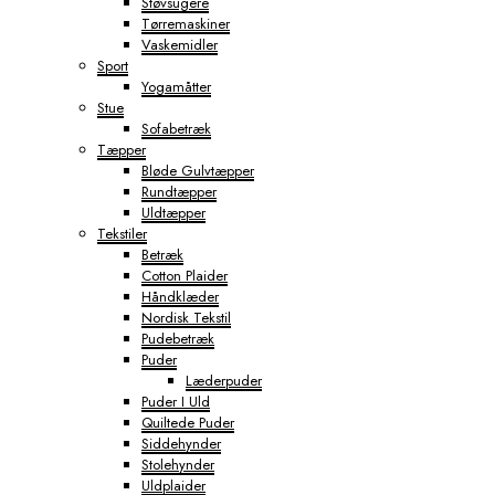
Støvsugere
Tørremaskiner
Vaskemidler
Sport
Yogamåtter
Stue
Sofabetræk
Tæpper
Bløde Gulvtæpper
Rundtæpper
Uldtæpper
Tekstiler
Betræk
Cotton Plaider
Håndklæder
Nordisk Tekstil
Pudebetræk
Puder
Læderpuder
Puder I Uld
Quiltede Puder
Siddehynder
Stolehynder
Uldplaider