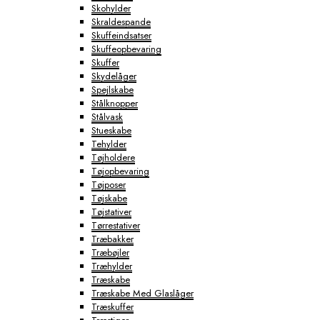
Skohylder
Skraldespande
Skuffeindsatser
Skuffeopbevaring
Skuffer
Skydelåger
Spejlskabe
Stålknopper
Stålvask
Stueskabe
Tehylder
Tøjholdere
Tøjopbevaring
Tøjposer
Tøjskabe
Tøjstativer
Tørrestativer
Træbakker
Træbøjler
Træhylder
Træskabe
Træskabe Med Glaslåger
Træskuffer