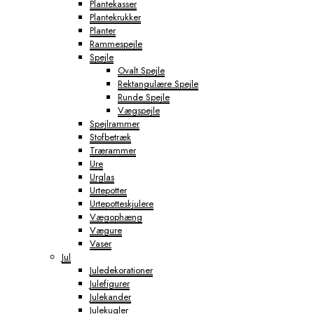
Plantekasser
Plantekrukker
Planter
Rammespejle
Spejle
Ovalt Spejle
Rektangulære Spejle
Runde Spejle
Vægspejle
Spejlrammer
Stofbetræk
Trærammer
Ure
Urglas
Urtepotter
Urtepotteskjulere
Vægophæng
Vægure
Vaser
Jul
Juledekorationer
Julefigurer
Julekander
Julekugler