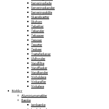
Serveringsfade
Serveringskander
Serveringsskåle
Skærebrætter
Skohorn
Tebakker
Tekander
Tekopper
Teposer
Tepotter
Teskeer
Trætallerkener
Uldhynder
Vandfiltre
Vandflasker
Vandkander
Vinholdere
Vinkarafler
Vinkølere
Møbler
Aluminiumsmøbler
Bænke
Jernbænke