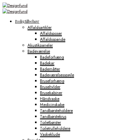
Boligtilbehør
Affaldsartikler
Affaldsposer
Affaldsspande
Akustikpaneler
Badeværelse
Badeforhæng
Badekar
Bademåtter
Badeværelsesspejle
Bruseforhæng
Brusehylder
Brusekabiner
Håndvaske
Medicinskabe
Tandbørsteholdere
Tandbørstekrus
Toiletbørster
Toiletrulleholdere
Vaskeklude