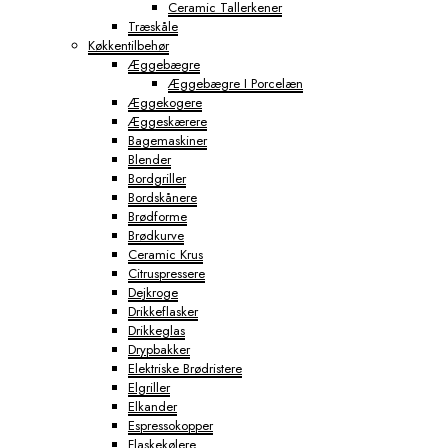
Ceramic Tallerkener
Træskåle
Køkkentilbehør
Æggebægre
Æggebægre I Porcelæn
Æggekogere
Æggeskærere
Bagemaskiner
Blender
Bordgriller
Bordskånere
Brødforme
Brødkurve
Ceramic Krus
Citruspressere
Dejkroge
Drikkeflasker
Drikkeglas
Drypbakker
Elektriske Brødristere
Elgriller
Elkander
Espressokopper
Flaskekølere