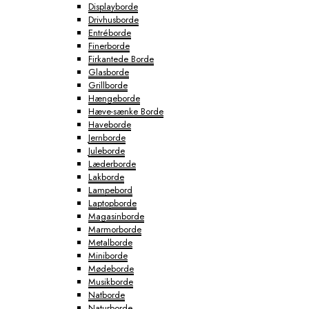
Displayborde
Drivhusborde
Entréborde
Finerborde
Firkantede Borde
Glasborde
Grillborde
Hængeborde
Hæve-sænke Borde
Haveborde
Jernborde
Juleborde
Læderborde
Lakborde
Lampebord
Laptopborde
Magasinborde
Marmorborde
Metalborde
Miniborde
Mødeborde
Musikborde
Natborde
Naturborde