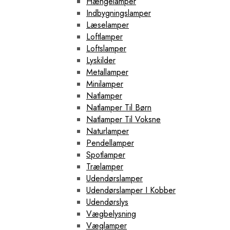
Hængelamper
Indbygningslamper
Læselamper
Loftlamper
Loftslamper
Lyskilder
Metallamper
Minilamper
Natlamper
Natlamper Til Børn
Natlamper Til Voksne
Naturlamper
Pendellamper
Spotlamper
Trælamper
Udendørslamper
Udendørslamper I Kobber
Udendørslys
Vægbelysning
Væglamper