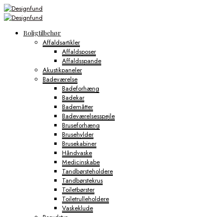
Boligtilbehør
Affaldsartikler
Affaldsposer
Affaldsspande
Akustikpaneler
Badeværelse
Badeforhæng
Badekar
Bademåtter
Badeværelsesspejle
Bruseforhæng
Brusehylder
Brusekabiner
Håndvaske
Medicinskabe
Tandbørsteholdere
Tandbørstekrus
Toiletbørster
Toiletrulleholdere
Vaskeklude