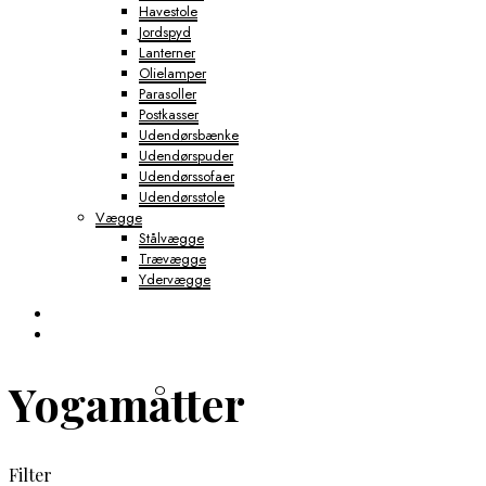
Havestole
Jordspyd
Lanterner
Olielamper
Parasoller
Postkasser
Udendørsbænke
Udendørspuder
Udendørssofaer
Udendørsstole
Vægge
Stålvægge
Trævægge
Ydervægge
Yogamåtter
Filter