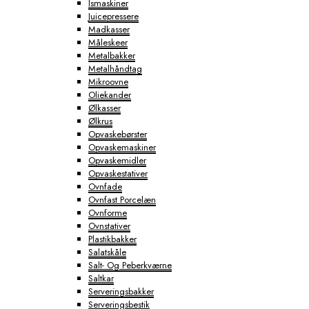
Ismaskiner
Juicepressere
Madkasser
Måleskeer
Metalbakker
Metalhåndtag
Mikroovne
Oliekander
Ølkasser
Ølkrus
Opvaskebørster
Opvaskemaskiner
Opvaskemidler
Opvaskestativer
Ovnfade
Ovnfast Porcelæn
Ovnforme
Ovnstativer
Plastikbakker
Salatskåle
Salt- Og Peberkværne
Saltkar
Serveringsbakker
Serveringsbestik