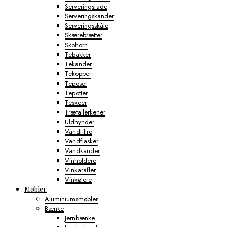
Serveringsfade
Serveringskander
Serveringsskåle
Skærebrætter
Skohorn
Tebakker
Tekander
Tekopper
Teposer
Tepotter
Teskeer
Trætallerkener
Uldhynder
Vandfiltre
Vandflasker
Vandkander
Vinholdere
Vinkarafler
Vinkølere
Møbler
Aluminiumsmøbler
Bænke
Jernbænke