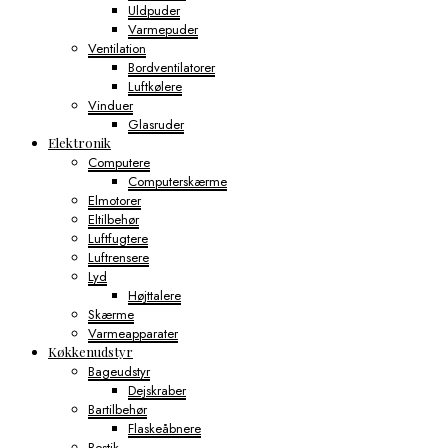
Uldpuder
Varmepuder
Ventilation
Bordventilatorer
Luftkølere
Vinduer
Glasruder
Elektronik
Computere
Computerskærme
Elmotorer
Eltilbehør
Luftfugtere
Luftrensere
Lyd
Højttalere
Skærme
Varmeapparater
Køkkenudstyr
Bageudstyr
Dejskraber
Bartilbehør
Flaskeåbnere
Bestik