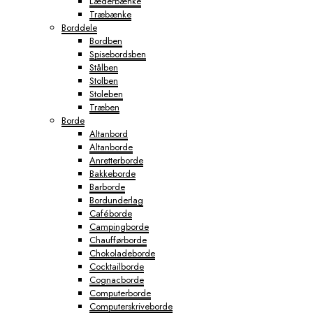
Læderbænke
Træbænke
Borddele
Bordben
Spisebordsben
Stålben
Stolben
Stoleben
Træben
Borde
Altanbord
Altanborde
Anretterborde
Bakkeborde
Barborde
Bordunderlag
Caféborde
Campingborde
Chaufførborde
Chokoladeborde
Cocktailborde
Cognacborde
Computerborde
Computerskriveborde