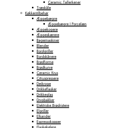
Ceramic Tallerkener
Træskåle
Køkkentilbehør
Æggebægre
Æggebægre I Porcelæn
Æggekogere
Æggeskærere
Bagemaskiner
Blender
Bordgriller
Bordskånere
Brødforme
Brødkurve
Ceramic Krus
Citruspressere
Dejkroge
Drikkeflasker
Drikkeglas
Drypbakker
Elektriske Brødristere
Elgriller
Elkander
Espressokopper
Flaskekølere