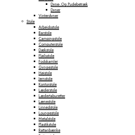
Dyne- Og Pudebetræk
Dyner
Vinterdyner
Stole
Arbejdsstole
Barstole
Campingstole
Computerstole
Dækstole
Fløjlsstole
Fodskamler
Gyngestole
Højstole
Jernstole
Kontorstole
Læderstole
Lædertaburetter
Lænestole
Linnedstole
Loungestole
Metalstole
Plastikstole
Rattanbænke