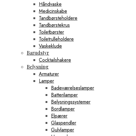
Håndvaske
Medicinskabe
Tandbørsteholdere
Tandbørstekrus
Toiletbørster
Toiletrulleholdere
Vaskeklude
Barudstyr
Cocktailshakere
Belysning
Armaturer
Lamper
Badeværelseslamper
Batterilamper
Belysningssystemer
Bordlamper
Elpærer
Glaspendler
Gulvlamper