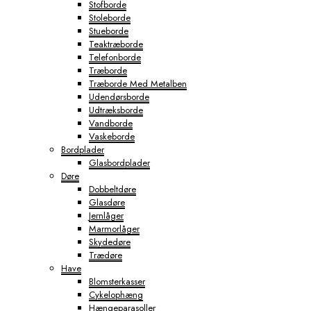
Stofborde
Stoleborde
Stueborde
Teaktræborde
Telefonborde
Træborde
Træborde Med Metalben
Udendørsborde
Udtræksborde
Vandborde
Vaskeborde
Bordplader
Glasbordplader
Døre
Dobbeltdøre
Glasdøre
Jernlåger
Marmorlåger
Skydedøre
Trædøre
Have
Blomsterkasser
Cykelophæng
Hængeparasoller