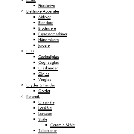
Fiskeknive
Elektriske Apparater
Airfryer
Blendere
Brødristere
Espressomaskiner
Håndmixere
Juicere
Glas
Cocktailglas
Cognacglas
Glaskander
Ølglas
Vinglas
Gryder & Pander
Gryder
Keramik
Glasskåle
Lerskåle
Lervaser
Skåle
Ceramic Skåle
Tallerkener