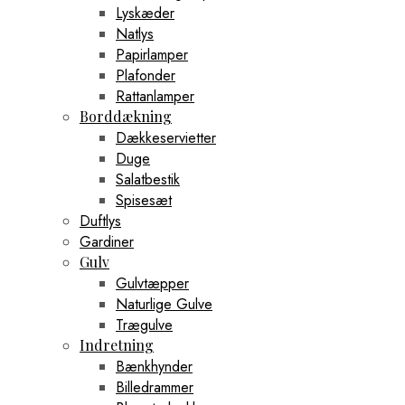
Lyskæder
Natlys
Papirlamper
Plafonder
Rattanlamper
Borddækning
Dækkeservietter
Duge
Salatbestik
Spisesæt
Duftlys
Gardiner
Gulv
Gulvtæpper
Naturlige Gulve
Trægulve
Indretning
Bænkhynder
Billedrammer