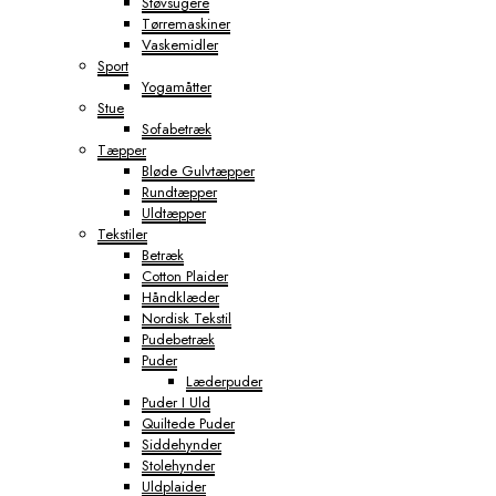
Støvsugere
Tørremaskiner
Vaskemidler
Sport
Yogamåtter
Stue
Sofabetræk
Tæpper
Bløde Gulvtæpper
Rundtæpper
Uldtæpper
Tekstiler
Betræk
Cotton Plaider
Håndklæder
Nordisk Tekstil
Pudebetræk
Puder
Læderpuder
Puder I Uld
Quiltede Puder
Siddehynder
Stolehynder
Uldplaider