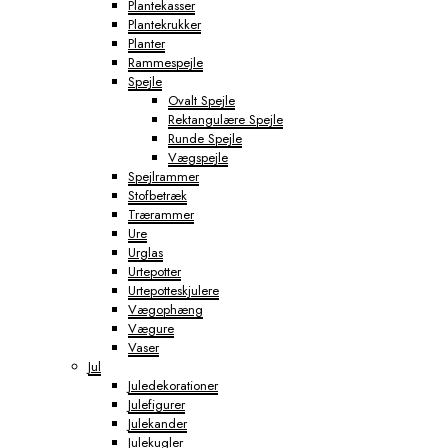
Plantekasser
Plantekrukker
Planter
Rammespejle
Spejle
Ovalt Spejle
Rektangulære Spejle
Runde Spejle
Vægspejle
Spejlrammer
Stofbetræk
Trærammer
Ure
Urglas
Urtepotter
Urtepotteskjulere
Vægophæng
Vægure
Vaser
Jul
Juledekorationer
Julefigurer
Julekander
Julekugler