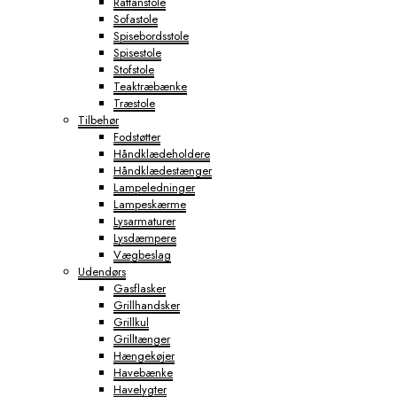
Rattanstole
Sofastole
Spisebordsstole
Spisestole
Stofstole
Teaktræbænke
Træstole
Tilbehør
Fodstøtter
Håndklædeholdere
Håndklædestænger
Lampeledninger
Lampeskærme
Lysarmaturer
Lysdæmpere
Vægbeslag
Udendørs
Gasflasker
Grillhandsker
Grillkul
Grilltænger
Hængekøjer
Havebænke
Havelygter