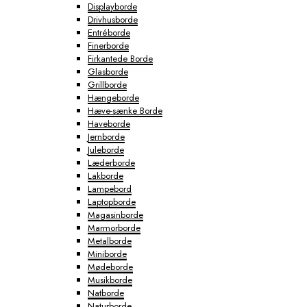
Displayborde
Drivhusborde
Entréborde
Finerborde
Firkantede Borde
Glasborde
Grillborde
Hængeborde
Hæve-sænke Borde
Haveborde
Jernborde
Juleborde
Læderborde
Lakborde
Lampebord
Laptopborde
Magasinborde
Marmorborde
Metalborde
Miniborde
Mødeborde
Musikborde
Natborde
Naturborde