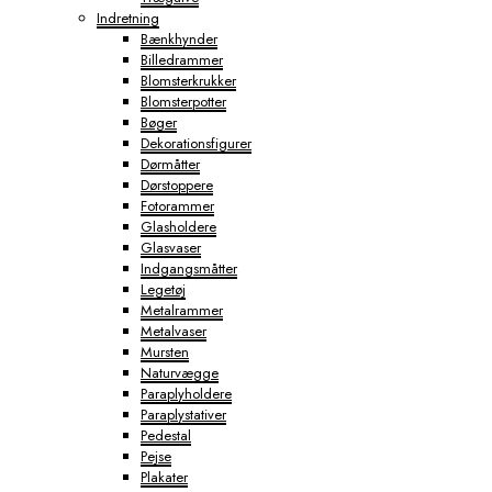
Indretning
Bænkhynder
Billedrammer
Blomsterkrukker
Blomsterpotter
Bøger
Dekorationsfigurer
Dørmåtter
Dørstoppere
Fotorammer
Glasholdere
Glasvaser
Indgangsmåtter
Legetøj
Metalrammer
Metalvaser
Mursten
Naturvægge
Paraplyholdere
Paraplystativer
Pedestal
Pejse
Plakater