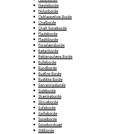
Nøgleborde
Nylonborde
Opklappelige Borde
Ovalborde
Ovalt Spiseborde
Pladeborde
Plastikborde
Porselænsborde
Rattanborde
Rektangulære Borde
Rulleborde
Rundborde
Rustfrie Borde
Rustikke Borde
Serveringsborde
Sideborde
Skænkeborde
Skriveborde
Sofaborde
Spilleborde
Spiseborde
Spisebordssæt
Stålborde