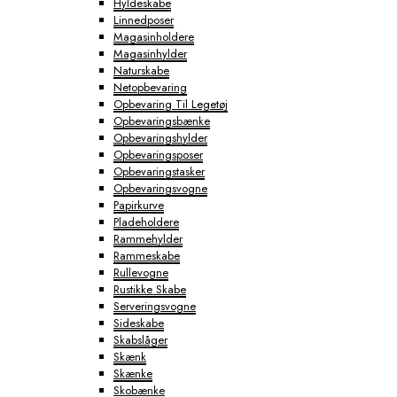
Hyldeskabe
Linnedposer
Magasinholdere
Magasinhylder
Naturskabe
Netopbevaring
Opbevaring Til Legetøj
Opbevaringsbænke
Opbevaringshylder
Opbevaringsposer
Opbevaringstasker
Opbevaringsvogne
Papirkurve
Pladeholdere
Rammehylder
Rammeskabe
Rullevogne
Rustikke Skabe
Serveringsvogne
Sideskabe
Skabslåger
Skænk
Skænke
Skobænke