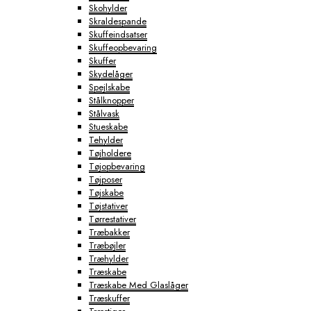
Skohylder
Skraldespande
Skuffeindsatser
Skuffeopbevaring
Skuffer
Skydelåger
Spejlskabe
Stålknopper
Stålvask
Stueskabe
Tehylder
Tøjholdere
Tøjopbevaring
Tøjposer
Tøjskabe
Tøjstativer
Tørrestativer
Træbakker
Træbøjler
Træhylder
Træskabe
Træskabe Med Glaslåger
Træskuffer