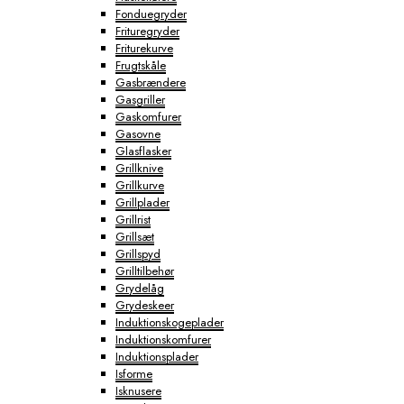
Fonduegryder
Frituregryder
Friturekurve
Frugtskåle
Gasbrændere
Gasgriller
Gaskomfurer
Gasovne
Glasflasker
Grillknive
Grillkurve
Grillplader
Grillrist
Grillsæt
Grillspyd
Grilltilbehør
Grydelåg
Grydeskeer
Induktionskogeplader
Induktionskomfurer
Induktionsplader
Isforme
Isknusere