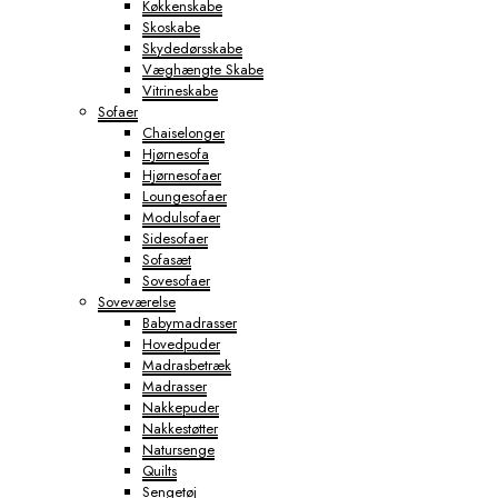
Køkkenskabe
Skoskabe
Skydedørsskabe
Væghængte Skabe
Vitrineskabe
Sofaer
Chaiselonger
Hjørnesofa
Hjørnesofaer
Loungesofaer
Modulsofaer
Sidesofaer
Sofasæt
Sovesofaer
Soveværelse
Babymadrasser
Hovedpuder
Madrasbetræk
Madrasser
Nakkepuder
Nakkestøtter
Natursenge
Quilts
Sengetøj