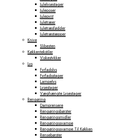
Julelysestager
Juleposer
Julepynt
Juletræer
Juletræsfødder
Juletræstæpper
Knive
Slibesten
Køkkentekstiler
Viskestykker
Lys
Fyrfadslys
Fyrfadsstager
Lampelys
Lysestager
Væghængte Lysestager
Rengøring
Damprensere
Rengøringsbørster
Rengøringsmidler
Rengøringssvampe
Rengøringssvampe Til Køkken
Rensebørster