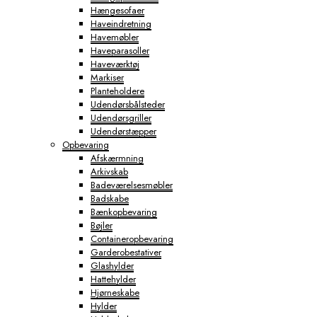
Hængesofaer
Haveindretning
Havemøbler
Haveparasoller
Haveværktøj
Markiser
Planteholdere
Udendørsbålsteder
Udendørsgriller
Udendørstæpper
Opbevaring
Afskærmning
Arkivskab
Badeværelsesmøbler
Badskabe
Bænkopbevaring
Bøjler
Containeropbevaring
Garderobestativer
Glashylder
Hattehylder
Hjørneskabe
Hylder