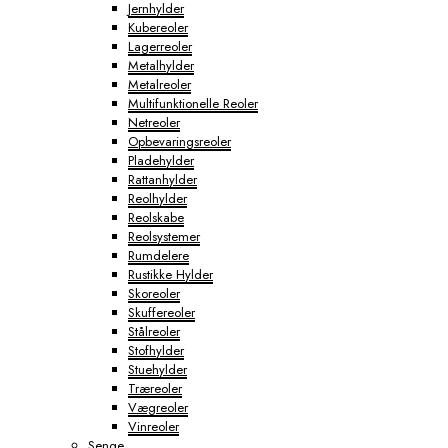
Jernhylder
Kubereoler
Lagerreoler
Metalhylder
Metalreoler
Multifunktionelle Reoler
Netreoler
Opbevaringsreoler
Pladehylder
Rattanhylder
Reolhylder
Reolskabe
Reolsystemer
Rumdelere
Rustikke Hylder
Skoreoler
Skuffereoler
Stålreoler
Stofhylder
Stuehylder
Træreoler
Vægreoler
Vinreoler
Senge