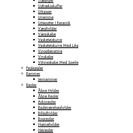
Træstiger
Udtræksskuffer
Urkasser
Urremme
Urtepotter I Keramik
Væghylder
Vægskabe
Vasketøjskurve
Vasketøjskurve Med Låg
Vinopbevaring
Vinskabe
Vitrineskabe Med Spejle
Pedestaler
Rammer
Jernrammer
Reoler
Åbne Hylder
Åbne Reoler
Arkivreoler
Badeværelseshylder
Billedhylder
Bogreoler
Hjørnehylder
Højreoler