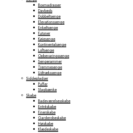
Boxmadrasser
Daybeds
Dobbeltsenge
Elevationssenge
Enkeltsenge
Futoner
Køjesenge
Kontinentalsenge
Loftsenge
Opbevaringssenge
Sengerammer
Tremmesenge
Udtrækssenge
Siddepladser
Puffer
Slagbænke
Skabe
Badeværelsesskabe
Entréskabe
Finerskabe
Garderobeskabe
Højskabe
Klædeskabe