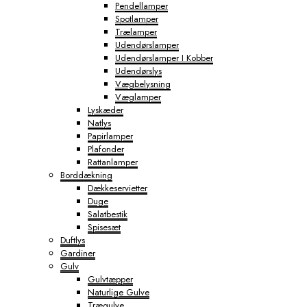
Pendellamper
Spotlamper
Trælamper
Udendørslamper
Udendørslamper I Kobber
Udendørslys
Vægbelysning
Væglamper
Lyskæder
Natlys
Papirlamper
Plafonder
Rattanlamper
Borddækning
Dækkeservietter
Duge
Salatbestik
Spisesæt
Duftlys
Gardiner
Gulv
Gulvtæpper
Naturlige Gulve
Trægulve