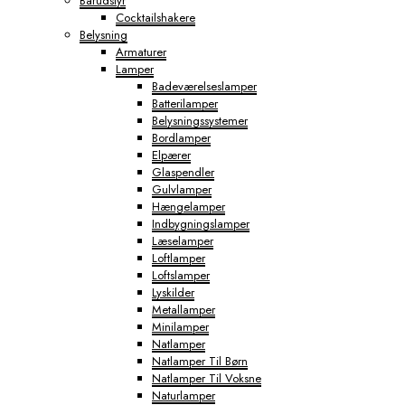
Barudstyr
Cocktailshakere
Belysning
Armaturer
Lamper
Badeværelseslamper
Batterilamper
Belysningssystemer
Bordlamper
Elpærer
Glaspendler
Gulvlamper
Hængelamper
Indbygningslamper
Læselamper
Loftlamper
Loftslamper
Lyskilder
Metallamper
Minilamper
Natlamper
Natlamper Til Børn
Natlamper Til Voksne
Naturlamper