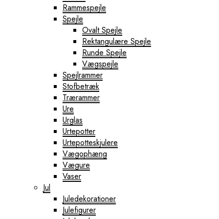
Rammespejle
Spejle
Ovalt Spejle
Rektangulære Spejle
Runde Spejle
Vægspejle
Spejlrammer
Stofbetræk
Trærammer
Ure
Urglas
Urtepotter
Urtepotteskjulere
Vægophæng
Vægure
Vaser
Jul
Juledekorationer
Julefigurer