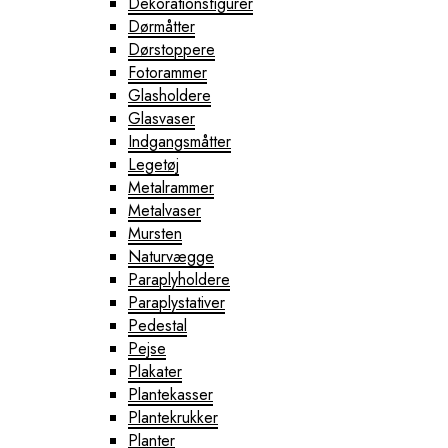
Dekorationsfigurer
Dørmåtter
Dørstoppere
Fotorammer
Glasholdere
Glasvaser
Indgangsmåtter
Legetøj
Metalrammer
Metalvaser
Mursten
Naturvægge
Paraplyholdere
Paraplystativer
Pedestal
Pejse
Plakater
Plantekasser
Plantekrukker
Planter