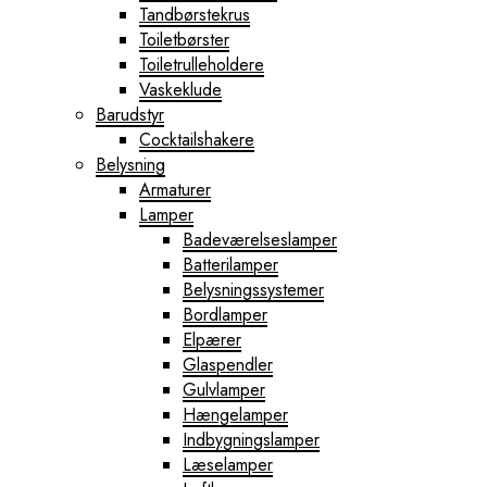
Tandbørstekrus
Toiletbørster
Toiletrulleholdere
Vaskeklude
Barudstyr
Cocktailshakere
Belysning
Armaturer
Lamper
Badeværelseslamper
Batterilamper
Belysningssystemer
Bordlamper
Elpærer
Glaspendler
Gulvlamper
Hængelamper
Indbygningslamper
Læselamper