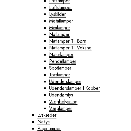
Loftlamper
Loftslamper
Lyskilder
Metallamper
Minilamper
Natlamper
Natlamper Til Børn
Natlamper Til Voksne
Naturlamper
Pendellamper
Spotlamper
Trælamper
Udendørslamper
Udendørslamper I Kobber
Udendørslys
Vægbelysning
Væglamper
Lyskæder
Natlys
Papirlamper