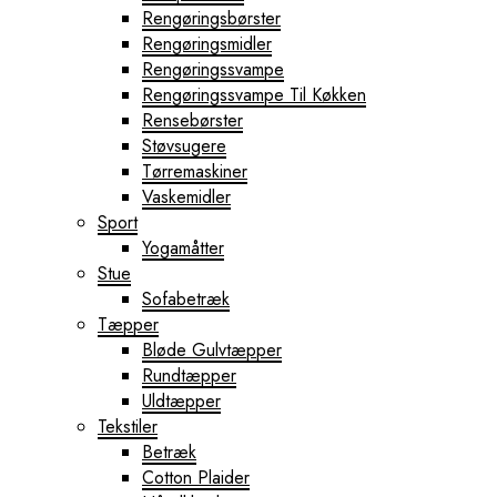
Rengøringsbørster
Rengøringsmidler
Rengøringssvampe
Rengøringssvampe Til Køkken
Rensebørster
Støvsugere
Tørremaskiner
Vaskemidler
Sport
Yogamåtter
Stue
Sofabetræk
Tæpper
Bløde Gulvtæpper
Rundtæpper
Uldtæpper
Tekstiler
Betræk
Cotton Plaider