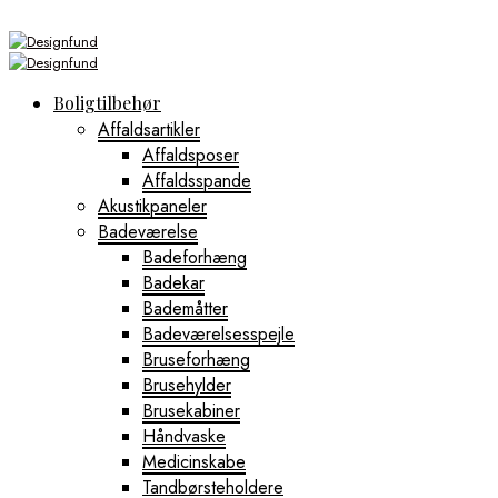
Boligtilbehør
Affaldsartikler
Affaldsposer
Affaldsspande
Akustikpaneler
Badeværelse
Badeforhæng
Badekar
Bademåtter
Badeværelsesspejle
Bruseforhæng
Brusehylder
Brusekabiner
Håndvaske
Medicinskabe
Tandbørsteholdere