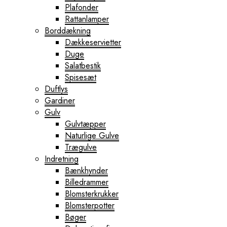
Plafonder
Rattanlamper
Borddækning
Dækkeservietter
Duge
Salatbestik
Spisesæt
Duftlys
Gardiner
Gulv
Gulvtæpper
Naturlige Gulve
Trægulve
Indretning
Bænkhynder
Billedrammer
Blomsterkrukker
Blomsterpotter
Bøger