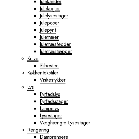
Julekander
Julekugler
Julelysestager
Juleposer
Julepynt
Juletræer
Juletræsfødder
Juletræstæpper
Knive
Slibesten
Køkkentekstiler
Viskestykker
Lys
Fyrfadslys
Fyrfadsstager
Lampelys
Lysestager
Væghængte Lysestager
Rengøring
Damprensere