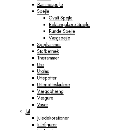
Rammespejle
Spejle
Ovalt Spejle
Rektangulære Spejle
Runde Spejle
Vægspejle
Spejlrammer
Stofbetræk
Trærammer
Ure
Urglas
Urtepotter
Urtepotteskjulere
Vægophæng
Vægure
Vaser
Jul
Juledekorationer
Julefigurer