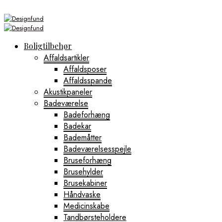
Boligtilbehør
Affaldsartikler
Affaldsposer
Affaldsspande
Akustikpaneler
Badeværelse
Badeforhæng
Badekar
Bademåtter
Badeværelsesspejle
Bruseforhæng
Brusehylder
Brusekabiner
Håndvaske
Medicinskabe
Tandbørsteholdere