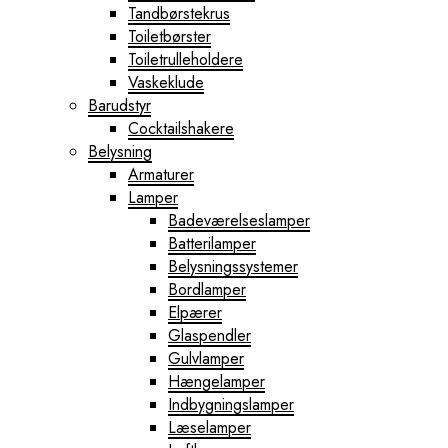
Tandbørstekrus
Toiletbørster
Toiletrulleholdere
Vaskeklude
Barudstyr
Cocktailshakere
Belysning
Armaturer
Lamper
Badeværelseslamper
Batterilamper
Belysningssystemer
Bordlamper
Elpærer
Glaspendler
Gulvlamper
Hængelamper
Indbygningslamper
Læselamper