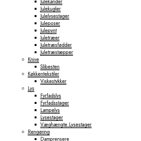
Julekander
Julekugler
Julelysestager
Juleposer
Julepynt
Juletræer
Juletræsfødder
Juletræstæpper
Knive
Slibesten
Køkkentekstiler
Viskestykker
Lys
Fyrfadslys
Fyrfadsstager
Lampelys
Lysestager
Væghængte Lysestager
Rengøring
Damprensere