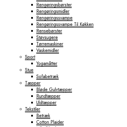
Rengøringsbørster
Rengøringsmidler
Rengøringssvampe
Rengøringssvampe Til Køkken
Rensebørster
Støvsugere
Tørremaskiner
Vaskemidler
Sport
Yogamåtter
Stue
Sofabetræk
Tæpper
Bløde Gulvtæpper
Rundtæpper
Uldtæpper
Tekstiler
Betræk
Cotton Plaider