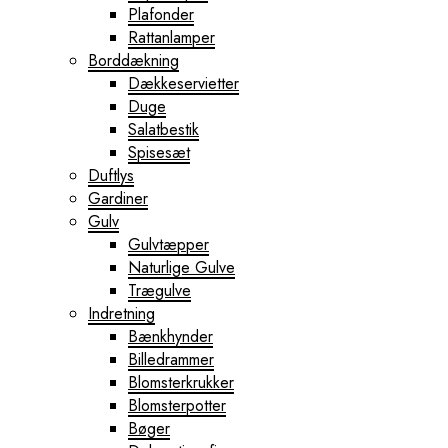
Plafonder
Rattanlamper
Borddækning
Dækkeservietter
Duge
Salatbestik
Spisesæt
Duftlys
Gardiner
Gulv
Gulvtæpper
Naturlige Gulve
Trægulve
Indretning
Bænkhynder
Billedrammer
Blomsterkrukker
Blomsterpotter
Bøger