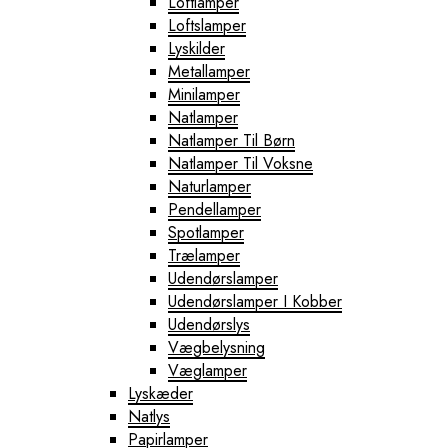
Loftlamper
Loftslamper
Lyskilder
Metallamper
Minilamper
Natlamper
Natlamper Til Børn
Natlamper Til Voksne
Naturlamper
Pendellamper
Spotlamper
Trælamper
Udendørslamper
Udendørslamper I Kobber
Udendørslys
Vægbelysning
Væglamper
Lyskæder
Natlys
Papirlamper