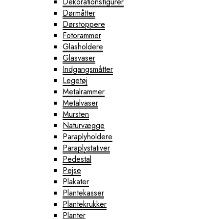
Dekorationsfigurer
Dørmåtter
Dørstoppere
Fotorammer
Glasholdere
Glasvaser
Indgangsmåtter
Legetøj
Metalrammer
Metalvaser
Mursten
Naturvægge
Paraplyholdere
Paraplystativer
Pedestal
Pejse
Plakater
Plantekasser
Plantekrukker
Planter