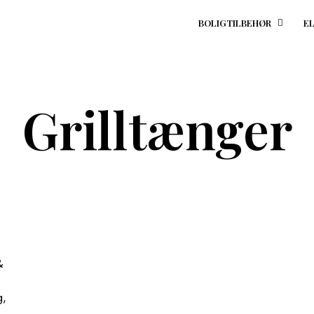
BOLIGTILBEHØR
E
Grilltænger