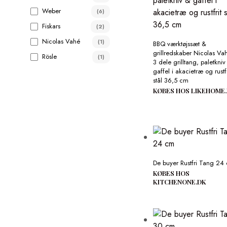
Weber
(6)
Fiskars
(2)
Nicolas Vahé
(1)
BBQ værktøjssæt &
grillredskaber Nicolas V
Rösle
(1)
3 dele grilltang, paletkniv
gaffel i akacietræ og rustfr
stål 36,5 cm
KØBES HOS LIKEHOME
De buyer Rustfri Tang 24
KØBES HOS
KITCHENONE.DK