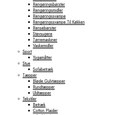
Rengøringsbørster
Rengøringsmidler
Rengøringssvampe
Rengøringssvampe Til Køkken
Rensebørster
Støvsugere
Tørremaskiner
Vaskemidler
Sport
Yogamåtter
Stue
Sofabetræk
Tæpper
Bløde Gulvtæpper
Rundtæpper
Uldtæpper
Tekstiler
Betræk
Cotton Plaider