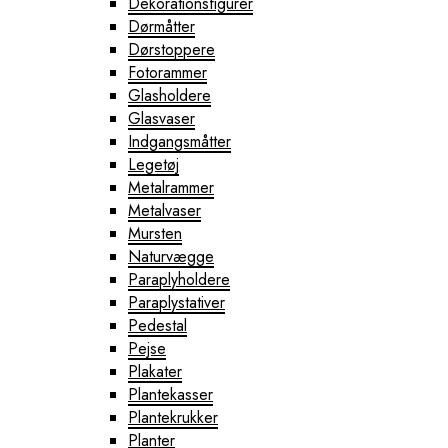
Dekorationsfigurer
Dørmåtter
Dørstoppere
Fotorammer
Glasholdere
Glasvaser
Indgangsmåtter
Legetøj
Metalrammer
Metalvaser
Mursten
Naturvægge
Paraplyholdere
Paraplystativer
Pedestal
Pejse
Plakater
Plantekasser
Plantekrukker
Planter