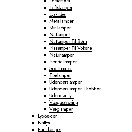
Loftlamper
Loftslamper
Lyskilder
Metallamper
Minilamper
Natlamper
Natlamper Til Børn
Natlamper Til Voksne
Naturlamper
Pendellamper
Spotlamper
Trælamper
Udendørslamper
Udendørslamper I Kobber
Udendørslys
Vægbelysning
Væglamper
Lyskæder
Natlys
Papirlamper