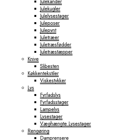
Julekander
Julekugler
Julelysestager
Juleposer
Julepynt
Juletræer
Juletræsfødder
Juletræstæpper
Knive
Slibesten
Køkkentekstiler
Viskestykker
Lys
Fyrfadslys
Fyrfadsstager
Lampelys
Lysestager
Væghængte Lysestager
Rengøring
Damprensere