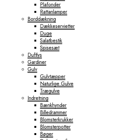
Plafonder
Rattanlamper
Borddækning
Dækkeservietter
Duge
Salatbestik
Spisesæt
Duftlys
Gardiner
Gulv
Gulvtæpper
Naturlige Gulve
Trægulve
Indretning
Bænkhynder
Billedrammer
Blomsterkrukker
Blomsterpotter
Bøger