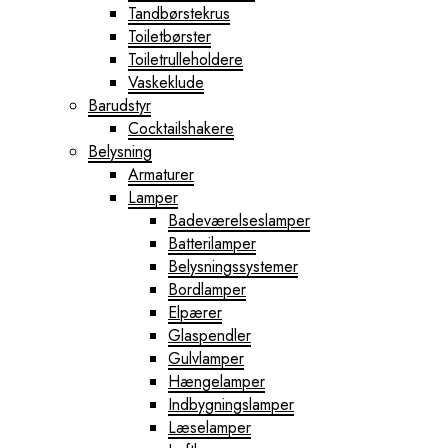
Tandbørstekrus
Toiletbørster
Toiletrulleholdere
Vaskeklude
Barudstyr
Cocktailshakere
Belysning
Armaturer
Lamper
Badeværelseslamper
Batterilamper
Belysningssystemer
Bordlamper
Elpærer
Glaspendler
Gulvlamper
Hængelamper
Indbygningslamper
Læselamper