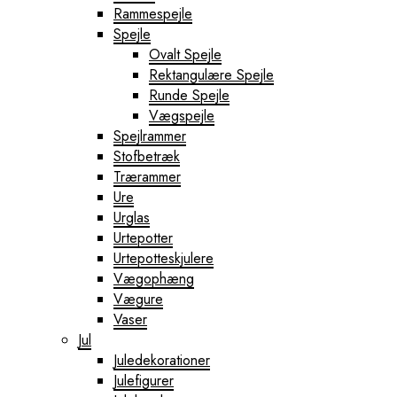
Rammespejle
Spejle
Ovalt Spejle
Rektangulære Spejle
Runde Spejle
Vægspejle
Spejlrammer
Stofbetræk
Trærammer
Ure
Urglas
Urtepotter
Urtepotteskjulere
Vægophæng
Vægure
Vaser
Jul
Juledekorationer
Julefigurer