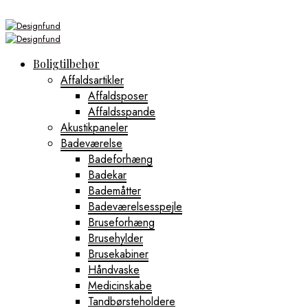
Boligtilbehør
Affaldsartikler
Affaldsposer
Affaldsspande
Akustikpaneler
Badeværelse
Badeforhæng
Badekar
Bademåtter
Badeværelsesspejle
Bruseforhæng
Brusehylder
Brusekabiner
Håndvaske
Medicinskabe
Tandbørsteholdere