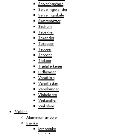
Serveringsfade
Serveringskander
Serveringsskåle
Skærebrætter
Skohorn
Tebakker
Tekander
Tekopper
Teposer
Tepotter
Teskeer
Trætallerkener
Uldhynder
Vandfiltre
Vandflasker
Vandkander
Vinholdere
Vinkarafler
Vinkølere
Møbler
Aluminiumsmøbler
Bænke
Jernbænke