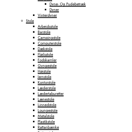
Dyne- Og Pudebetræk
Dyner
Vinterdyner
Stole
Arbejdsstole
Barstole
Campingstole
Computerstole
Dækstole
Fløjlsstole
Fodskamler
Gyngestole
Højstole
Jernstole
Kontorstole
Læderstole
Lædertaburetter
Lænestole
Linnedstole
Loungestole
Metalstole
Plastikstole
Rattanbænke