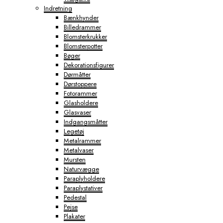
Indretning
Bænkhynder
Billedrammer
Blomsterkrukker
Blomsterpotter
Bøger
Dekorationsfigurer
Dørmåtter
Dørstoppere
Fotorammer
Glasholdere
Glasvaser
Indgangsmåtter
Legetøj
Metalrammer
Metalvaser
Mursten
Naturvægge
Paraplyholdere
Paraplystativer
Pedestal
Pejse
Plakater