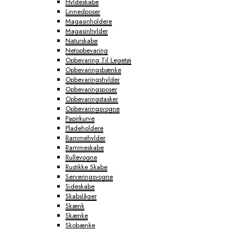
Hyldeskabe
Linnedposer
Magasinholdere
Magasinhylder
Naturskabe
Netopbevaring
Opbevaring Til Legetøj
Opbevaringsbænke
Opbevaringshylder
Opbevaringsposer
Opbevaringstasker
Opbevaringsvogne
Papirkurve
Pladeholdere
Rammehylder
Rammeskabe
Rullevogne
Rustikke Skabe
Serveringsvogne
Sideskabe
Skabslåger
Skænk
Skænke
Skobænke