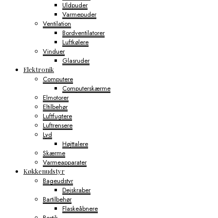
Uldpuder
Varmepuder
Ventilation
Bordventilatorer
Luftkølere
Vinduer
Glasruder
Elektronik
Computere
Computerskærme
Elmotorer
Eltilbehør
Luftfugtere
Luftrensere
Lyd
Højttalere
Skærme
Varmeapparater
Køkkenudstyr
Bageudstyr
Dejskraber
Bartilbehør
Flaskeåbnere
Bestik