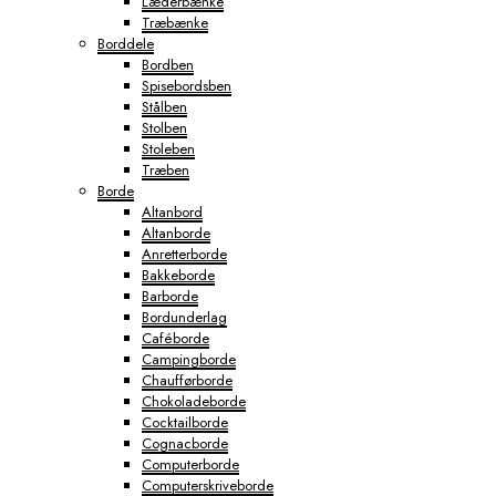
Læderbænke
Træbænke
Borddele
Bordben
Spisebordsben
Stålben
Stolben
Stoleben
Træben
Borde
Altanbord
Altanborde
Anretterborde
Bakkeborde
Barborde
Bordunderlag
Caféborde
Campingborde
Chaufførborde
Chokoladeborde
Cocktailborde
Cognacborde
Computerborde
Computerskriveborde