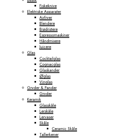
Fiskeknive
Elektriske Apparater
Airfryer
Blendere
Brødristere
Espressomaskiner
Håndmixere
Juicere
Glas
Cocktailglas
Cognacglas
Glaskander
Ølglas
Vinglas
Gryder & Pander
Gryder
Keramik
Glasskåle
Lerskåle
Lervaser
Skåle
Ceramic Skåle
Tallerkener