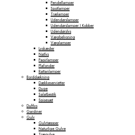
Pendellamper
Spotlamper
Trælamper
Udendørslamper
Udendørslamper I Kobber
Udendørslys
Vægbelysning
Væglamper
Lyskæder
Natlys
Papirlamper
Plafonder
Rattanlamper
Borddækning
Dækkeservietter
Duge
Salatbestik
Spisesæt
Duftlys
Gardiner
Gulv
Gulvtæpper
Naturlige Gulve
Trægulve