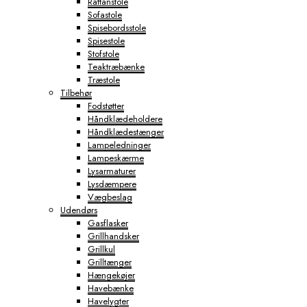
Rattanstole
Sofastole
Spisebordsstole
Spisestole
Stofstole
Teaktræbænke
Træstole
Tilbehør
Fodstøtter
Håndklædeholdere
Håndklædestænger
Lampeledninger
Lampeskærme
Lysarmaturer
Lysdæmpere
Vægbeslag
Udendørs
Gasflasker
Grillhandsker
Grillkul
Grilltænger
Hængekøjer
Havebænke
Havelygter