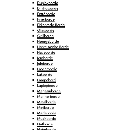
Displayborde
Drivhusborde
Entréborde
Finerborde
Firkantede Borde
Glasborde
Grillborde
Hængeborde
Hæve-sænke Borde
Haveborde
Jernborde
Juleborde
Læderborde
Lakborde
Lampebord
Laptopborde
Magasinborde
Marmorborde
Metalborde
Miniborde
Mødeborde
Musikborde
Natborde
Naturborde