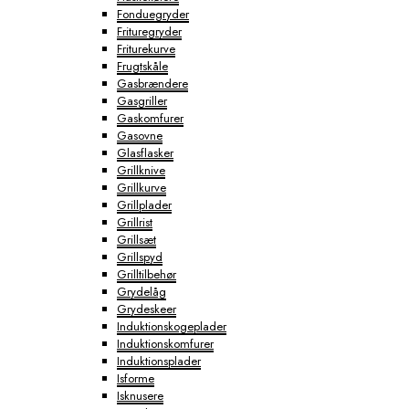
Fonduegryder
Frituregryder
Friturekurve
Frugtskåle
Gasbrændere
Gasgriller
Gaskomfurer
Gasovne
Glasflasker
Grillknive
Grillkurve
Grillplader
Grillrist
Grillsæt
Grillspyd
Grilltilbehør
Grydelåg
Grydeskeer
Induktionskogeplader
Induktionskomfurer
Induktionsplader
Isforme
Isknusere