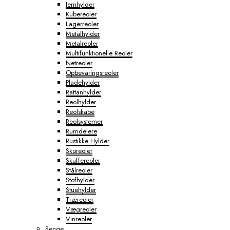
Jernhylder
Kubereoler
Lagerreoler
Metalhylder
Metalreoler
Multifunktionelle Reoler
Netreoler
Opbevaringsreoler
Pladehylder
Rattanhylder
Reolhylder
Reolskabe
Reolsystemer
Rumdelere
Rustikke Hylder
Skoreoler
Skuffereoler
Stålreoler
Stofhylder
Stuehylder
Træreoler
Vægreoler
Vinreoler
Senge