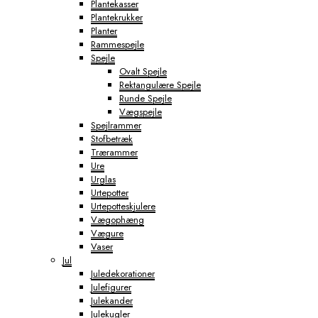
Plantekasser
Plantekrukker
Planter
Rammespejle
Spejle
Ovalt Spejle
Rektangulære Spejle
Runde Spejle
Vægspejle
Spejlrammer
Stofbetræk
Trærammer
Ure
Urglas
Urtepotter
Urtepotteskjulere
Vægophæng
Vægure
Vaser
Jul
Juledekorationer
Julefigurer
Julekander
Julekugler