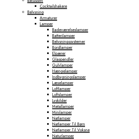
Barudstyr
Cocktailshakere
Belysning
Armaturer
Lamper
Badeværelseslamper
Batterilamper
Belysningssystemer
Bordlamper
Elpærer
Glaspendler
Gulvlamper
Hængelamper
Indbygningslamper
Læselamper
Loftlamper
Loftslamper
Lyskilder
Metallamper
Minilamper
Natlamper
Natlamper Til Børn
Natlamper Til Voksne
Naturlamper