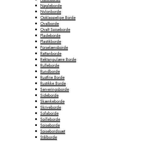
Nøgleborde
Nylonborde
Opklappelige Borde
Ovalborde
Ovalt Spiseborde
Pladeborde
Plastikborde
Porselænsborde
Rattanborde
Rektangulære Borde
Rulleborde
Rundborde
Rustfrie Borde
Rustikke Borde
Serveringsborde
Sideborde
Skænkeborde
Skriveborde
Sofaborde
Spilleborde
Spiseborde
Spisebordssæt
Stålborde