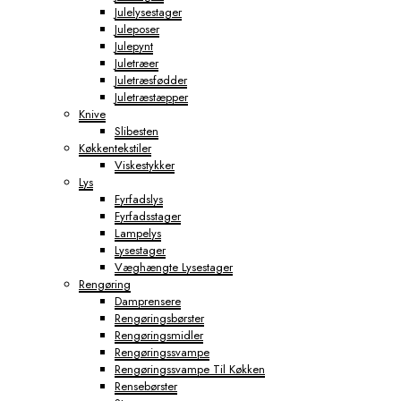
Julelysestager
Juleposer
Julepynt
Juletræer
Juletræsfødder
Juletræstæpper
Knive
Slibesten
Køkkentekstiler
Viskestykker
Lys
Fyrfadslys
Fyrfadsstager
Lampelys
Lysestager
Væghængte Lysestager
Rengøring
Damprensere
Rengøringsbørster
Rengøringsmidler
Rengøringssvampe
Rengøringssvampe Til Køkken
Rensebørster