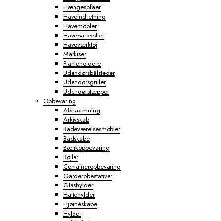
Hængesofaer
Haveindretning
Havemøbler
Haveparasoller
Haveværktøj
Markiser
Planteholdere
Udendørsbålsteder
Udendørsgriller
Udendørstæpper
Opbevaring
Afskærmning
Arkivskab
Badeværelsesmøbler
Badskabe
Bænkopbevaring
Bøjler
Containeropbevaring
Garderobestativer
Glashylder
Hattehylder
Hjørneskabe
Hylder