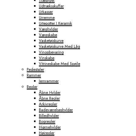
Træstiger
Udtræksskuffer
Urkasser
Urremme
Urtepotter I Keramik
Væghylder
Vægskabe
Vasketøjskurve
Vasketøjskurve Med Låg
Vinopbevaring
Vinskabe
Vitrineskabe Med Spejle
Pedestaler
Rammer
Jernrammer
Reoler
Åbne Hylder
Åbne Reoler
Arkivreoler
Badeværelseshylder
Billedhylder
Bogreoler
Hjørnehylder
Højreoler