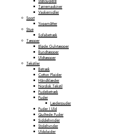
Støvsugere
Tørremaskiner
Vaskemidler
Sport
Yogamåtter
Stue
Sofabetræk
Tæpper
Bløde Gulvtæpper
Rundtæpper
Uldtæpper
Tekstiler
Betræk
Cotton Plaider
Håndklæder
Nordisk Tekstil
Pudebetræk
Puder
Læderpuder
Puder I Uld
Quiltede Puder
Siddehynder
Stolehynder
Uldplaider