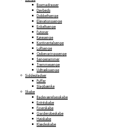
Boxmadrasser
Daybeds
Dobbeltsenge
Elevationssenge
Enkeltsenge
Futoner
Køjesenge
Kontinentalsenge
Loftsenge
Opbevaringssenge
Sengerammer
Tremmesenge
Udtrækssenge
Siddepladser
Puffer
Slagbænke
Skabe
Badeværelsesskabe
Entréskabe
Finerskabe
Garderobeskabe
Højskabe
Klædeskabe