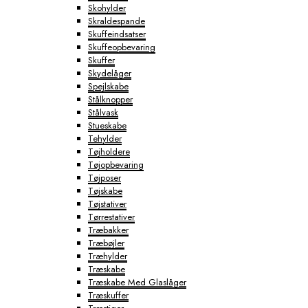
Skohylder
Skraldespande
Skuffeindsatser
Skuffeopbevaring
Skuffer
Skydelåger
Spejlskabe
Stålknopper
Stålvask
Stueskabe
Tehylder
Tøjholdere
Tøjopbevaring
Tøjposer
Tøjskabe
Tøjstativer
Tørrestativer
Træbakker
Træbøjler
Træhylder
Træskabe
Træskabe Med Glaslåger
Træskuffer