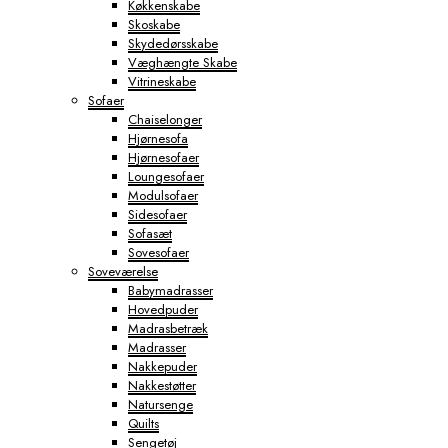
Køkkenskabe
Skoskabe
Skydedørsskabe
Væghængte Skabe
Vitrineskabe
Sofaer
Chaiselonger
Hjørnesofa
Hjørnesofaer
Loungesofaer
Modulsofaer
Sidesofaer
Sofasæt
Sovesofaer
Soveværelse
Babymadrasser
Hovedpuder
Madrasbetræk
Madrasser
Nakkepuder
Nakkestøtter
Natursenge
Quilts
Sengetøj