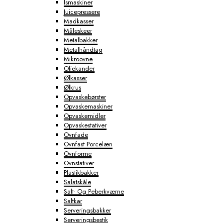
Ismaskiner
Juicepressere
Madkasser
Måleskeer
Metalbakker
Metalhåndtag
Mikroovne
Oliekander
Ølkasser
Ølkrus
Opvaskebørster
Opvaskemaskiner
Opvaskemidler
Opvaskestativer
Ovnfade
Ovnfast Porcelæn
Ovnforme
Ovnstativer
Plastikbakker
Salatskåle
Salt- Og Peberkværne
Saltkar
Serveringsbakker
Serveringsbestik