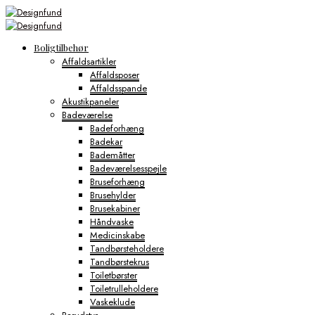
Boligtilbehør
Affaldsartikler
Affaldsposer
Affaldsspande
Akustikpaneler
Badeværelse
Badeforhæng
Badekar
Bademåtter
Badeværelsesspejle
Bruseforhæng
Brusehylder
Brusekabiner
Håndvaske
Medicinskabe
Tandbørsteholdere
Tandbørstekrus
Toiletbørster
Toiletrulleholdere
Vaskeklude