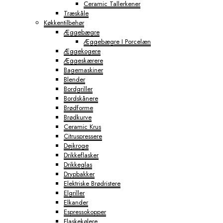
Ceramic Tallerkener
Træskåle
Køkkentilbehør
Æggebægre
Æggebægre I Porcelæn
Æggekogere
Æggeskærere
Bagemaskiner
Blender
Bordgriller
Bordskånere
Brødforme
Brødkurve
Ceramic Krus
Citruspressere
Dejkroge
Drikkeflasker
Drikkeglas
Drypbakker
Elektriske Brødristere
Elgriller
Elkander
Espressokopper
Flaskekølere