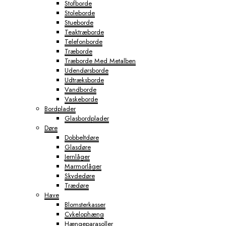
Stofborde
Stoleborde
Stueborde
Teaktræborde
Telefonborde
Træborde
Træborde Med Metalben
Udendørsborde
Udtræksborde
Vandborde
Vaskeborde
Bordplader
Glasbordplader
Døre
Dobbeltdøre
Glasdøre
Jernlåger
Marmorlåger
Skydedøre
Trædøre
Have
Blomsterkasser
Cykelophæng
Hængeparasoller