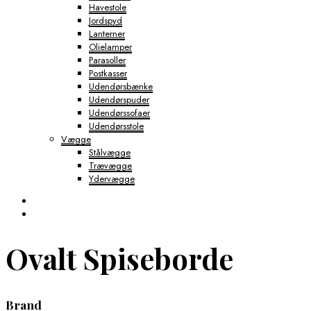
Havestole
Jordspyd
Lanterner
Olielamper
Parasoller
Postkasser
Udendørsbænke
Udendørspuder
Udendørssofaer
Udendørsstole
Vægge
Stålvægge
Trævægge
Ydervægge
Ovalt Spiseborde
Brand