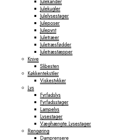
Julekander
Julekugler
Julelysestager
Juleposer
Julepynt
Juletræer
Juletræsfødder
Juletræstæpper
Knive
Slibesten
Køkkentekstiler
Viskestykker
Lys
Fyrfadslys
Fyrfadsstager
Lampelys
Lysestager
Væghængte Lysestager
Rengøring
Damprensere