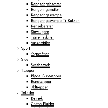
Rengøringsbørster
Rengøringsmidler
Rengøringssvampe
Rengøringssvampe Til Køkken
Rensebørster
Støvsugere
Tørremaskiner
Vaskemidler
Sport
Yogamåtter
Stue
Sofabetræk
Tæpper
Bløde Gulvtæpper
Rundtæpper
Uldtæpper
Tekstiler
Betræk
Cotton Plaider