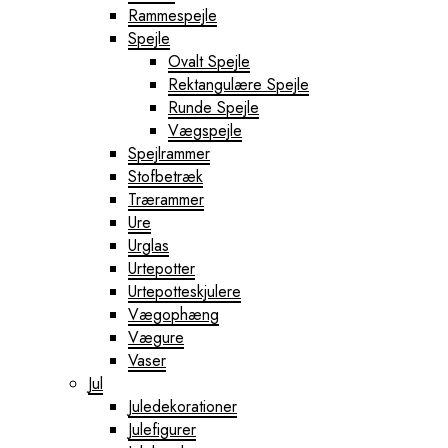
Rammespejle
Spejle
Ovalt Spejle
Rektangulære Spejle
Runde Spejle
Vægspejle
Spejlrammer
Stofbetræk
Trærammer
Ure
Urglas
Urtepotter
Urtepotteskjulere
Vægophæng
Vægure
Vaser
Jul
Juledekorationer
Julefigurer