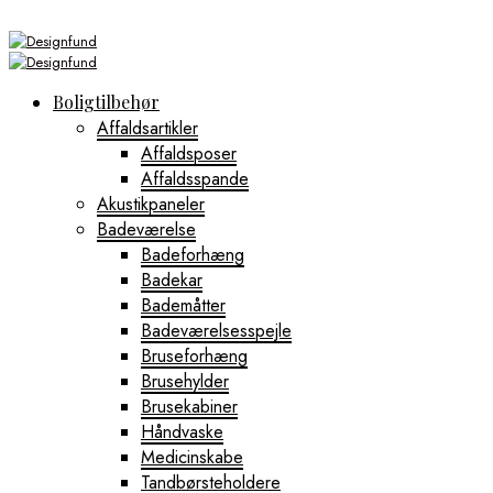
Boligtilbehør
Affaldsartikler
Affaldsposer
Affaldsspande
Akustikpaneler
Badeværelse
Badeforhæng
Badekar
Bademåtter
Badeværelsesspejle
Bruseforhæng
Brusehylder
Brusekabiner
Håndvaske
Medicinskabe
Tandbørsteholdere