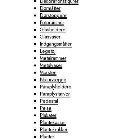
Dekorationsfigurer
Dørmåtter
Dørstoppere
Fotorammer
Glasholdere
Glasvaser
Indgangsmåtter
Legetøj
Metalrammer
Metalvaser
Mursten
Naturvægge
Paraplyholdere
Paraplystativer
Pedestal
Pejse
Plakater
Plantekasser
Plantekrukker
Planter