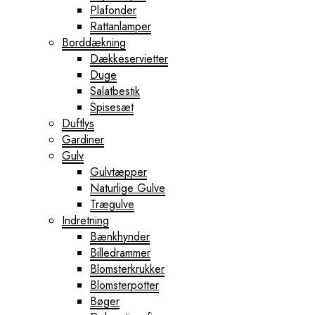
Plafonder
Rattanlamper
Borddækning
Dækkeservietter
Duge
Salatbestik
Spisesæt
Duftlys
Gardiner
Gulv
Gulvtæpper
Naturlige Gulve
Trægulve
Indretning
Bænkhynder
Billedrammer
Blomsterkrukker
Blomsterpotter
Bøger