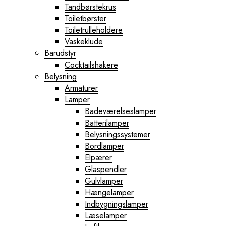
Tandbørstekrus
Toiletbørster
Toiletrulleholdere
Vaskeklude
Barudstyr
Cocktailshakere
Belysning
Armaturer
Lamper
Badeværelseslamper
Batterilamper
Belysningssystemer
Bordlamper
Elpærer
Glaspendler
Gulvlamper
Hængelamper
Indbygningslamper
Læselamper