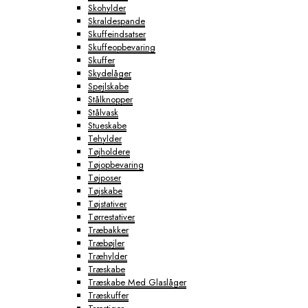
Skohylder
Skraldespande
Skuffeindsatser
Skuffeopbevaring
Skuffer
Skydelåger
Spejlskabe
Stålknopper
Stålvask
Stueskabe
Tehylder
Tøjholdere
Tøjopbevaring
Tøjposer
Tøjskabe
Tøjstativer
Tørrestativer
Træbakker
Træbøjler
Træhylder
Træskabe
Træskabe Med Glaslåger
Træskuffer