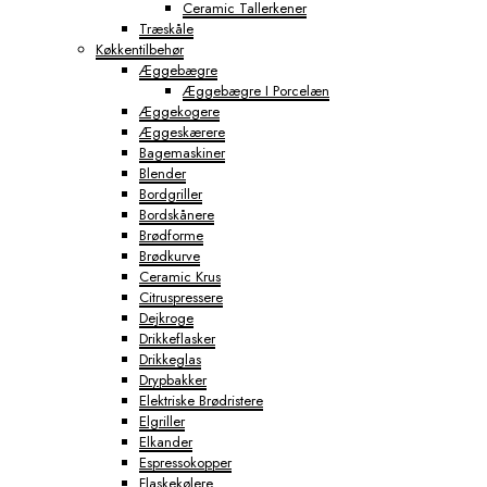
Ceramic Tallerkener
Træskåle
Køkkentilbehør
Æggebægre
Æggebægre I Porcelæn
Æggekogere
Æggeskærere
Bagemaskiner
Blender
Bordgriller
Bordskånere
Brødforme
Brødkurve
Ceramic Krus
Citruspressere
Dejkroge
Drikkeflasker
Drikkeglas
Drypbakker
Elektriske Brødristere
Elgriller
Elkander
Espressokopper
Flaskekølere