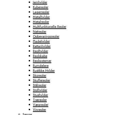
Jernhylder
Kubereoler
Lagerreoler
Metalhylder
Metalreoler
Multifunktionelle Reoler
Netreoler
Opbevaringsreoler
Pladehylder
Rattanhylder
Reolhylder
Reolskabe
Reolsystemer
Rumdelere
Rustikke Hylder
Skoreoler
Skuffereoler
Stålreoler
Stofhylder
Stuehylder
Træreoler
Vægreoler
Vinreoler
Senge