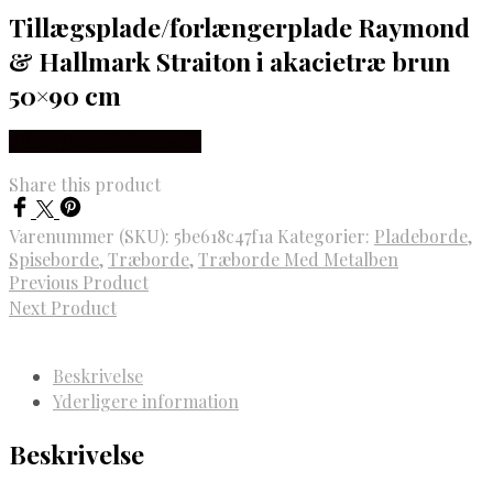
Tillægsplade/forlængerplade Raymond
& Hallmark Straiton i akacietræ brun
50×90 cm
Købes Hos Likehome.dk
Share this product
Varenummer (SKU):
5be618c47f1a
Kategorier:
Pladeborde
,
Spiseborde
,
Træborde
,
Træborde Med Metalben
Previous Product
Next Product
Beskrivelse
Yderligere information
Beskrivelse