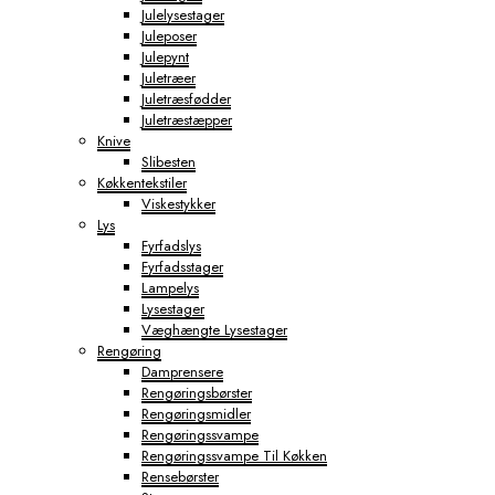
Julelysestager
Juleposer
Julepynt
Juletræer
Juletræsfødder
Juletræstæpper
Knive
Slibesten
Køkkentekstiler
Viskestykker
Lys
Fyrfadslys
Fyrfadsstager
Lampelys
Lysestager
Væghængte Lysestager
Rengøring
Damprensere
Rengøringsbørster
Rengøringsmidler
Rengøringssvampe
Rengøringssvampe Til Køkken
Rensebørster