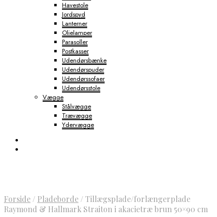
Havestole
Jordspyd
Lanterner
Olielamper
Parasoller
Postkasser
Udendørsbænke
Udendørspuder
Udendørssofaer
Udendørsstole
Vægge
Stålvægge
Trævægge
Ydervægge
Forside
/
Pladeborde
/
Tillægsplade/forlængerplade
Raymond & Hallmark Straiton i akacietræ brun 50×90 cm