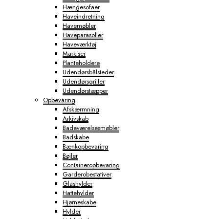
Hængesofaer
Haveindretning
Havemøbler
Haveparasoller
Haveværktøj
Markiser
Planteholdere
Udendørsbålsteder
Udendørsgriller
Udendørstæpper
Opbevaring
Afskærmning
Arkivskab
Badeværelsesmøbler
Badskabe
Bænkopbevaring
Bøjler
Containeropbevaring
Garderobestativer
Glashylder
Hattehylder
Hjørneskabe
Hylder