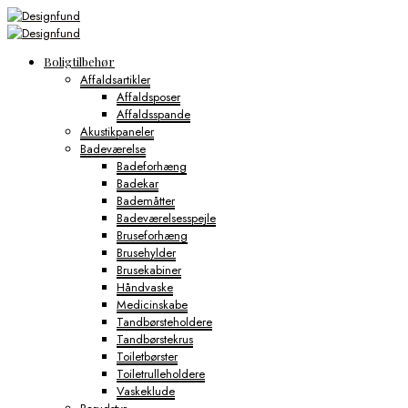
Boligtilbehør
Affaldsartikler
Affaldsposer
Affaldsspande
Akustikpaneler
Badeværelse
Badeforhæng
Badekar
Bademåtter
Badeværelsesspejle
Bruseforhæng
Brusehylder
Brusekabiner
Håndvaske
Medicinskabe
Tandbørsteholdere
Tandbørstekrus
Toiletbørster
Toiletrulleholdere
Vaskeklude