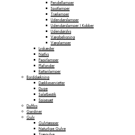
Pendellamper
Spotlamper
Trælamper
Udendørslamper
Udendørslamper I Kobber
Udendørslys
Vægbelysning
Væglamper
Lyskæder
Natlys
Papirlamper
Plafonder
Rattanlamper
Borddækning
Dækkeservietter
Duge
Salatbestik
Spisesæt
Duftlys
Gardiner
Gulv
Gulvtæpper
Naturlige Gulve
Trægulve