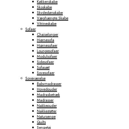
Køkkenskabe
Skoskabe
Skydedørsskabe
Væghængte Skabe
Vitrineskabe
Sofaer
Chaiselonger
Hjørnesofa
Hjørnesofaer
Loungesofaer
Modulsofaer
Sidesofaer
Sofasæt
Sovesofaer
Soveværelse
Babymadrasser
Hovedpuder
Madrasbetræk
Madrasser
Nakkepuder
Nakkestøtter
Natursenge
Quilts
Sengetøj