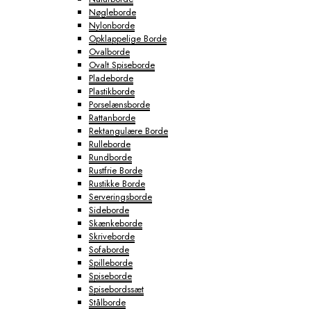
Nøgleborde
Nylonborde
Opklappelige Borde
Ovalborde
Ovalt Spiseborde
Pladeborde
Plastikborde
Porselænsborde
Rattanborde
Rektangulære Borde
Rulleborde
Rundborde
Rustfrie Borde
Rustikke Borde
Serveringsborde
Sideborde
Skænkeborde
Skriveborde
Sofaborde
Spilleborde
Spiseborde
Spisebordssæt
Stålborde