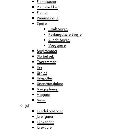
Plantekasser
Plantekrukker
Planter
Rammespejle
Spejle
Ovalt Spejle
Rektangulære Spejle
Runde Spejle
Vægspejle
Spejlrammer
Stofbetræk
Trærammer
Ure
Urglas
Urtepotter
Urtepotteskjulere
Vægophæng
Vægure
Vaser
Jul
Juledekorationer
Julefigurer
Julekander
Julekugler