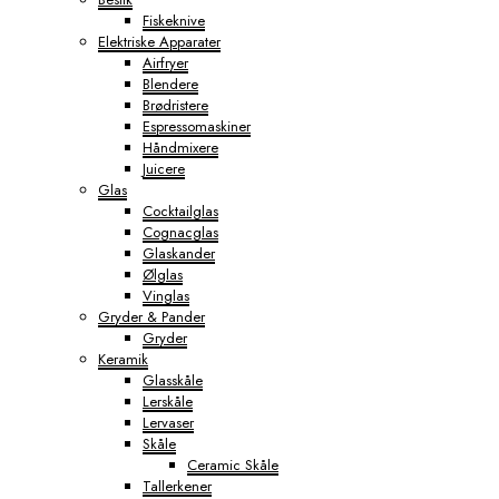
Fiskeknive
Elektriske Apparater
Airfryer
Blendere
Brødristere
Espressomaskiner
Håndmixere
Juicere
Glas
Cocktailglas
Cognacglas
Glaskander
Ølglas
Vinglas
Gryder & Pander
Gryder
Keramik
Glasskåle
Lerskåle
Lervaser
Skåle
Ceramic Skåle
Tallerkener