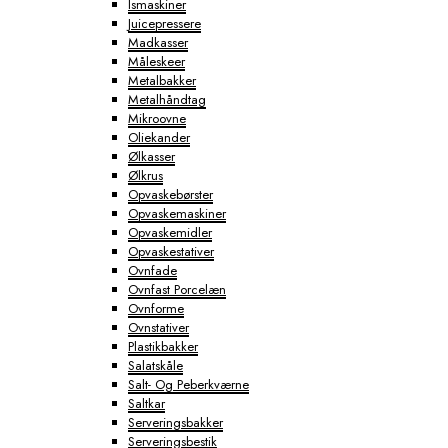
Ismaskiner
Juicepressere
Madkasser
Måleskeer
Metalbakker
Metalhåndtag
Mikroovne
Oliekander
Ølkasser
Ølkrus
Opvaskebørster
Opvaskemaskiner
Opvaskemidler
Opvaskestativer
Ovnfade
Ovnfast Porcelæn
Ovnforme
Ovnstativer
Plastikbakker
Salatskåle
Salt- Og Peberkværne
Saltkar
Serveringsbakker
Serveringsbestik