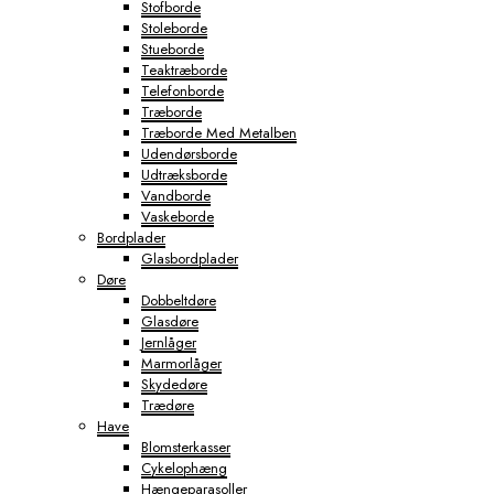
Stofborde
Stoleborde
Stueborde
Teaktræborde
Telefonborde
Træborde
Træborde Med Metalben
Udendørsborde
Udtræksborde
Vandborde
Vaskeborde
Bordplader
Glasbordplader
Døre
Dobbeltdøre
Glasdøre
Jernlåger
Marmorlåger
Skydedøre
Trædøre
Have
Blomsterkasser
Cykelophæng
Hængeparasoller