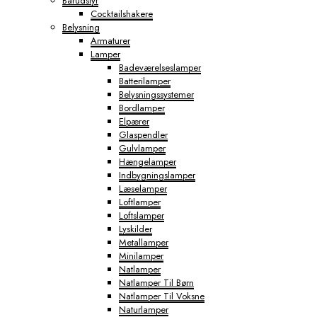
Barudstyr
Cocktailshakere
Belysning
Armaturer
Lamper
Badeværelseslamper
Batterilamper
Belysningssystemer
Bordlamper
Elpærer
Glaspendler
Gulvlamper
Hængelamper
Indbygningslamper
Læselamper
Loftlamper
Loftslamper
Lyskilder
Metallamper
Minilamper
Natlamper
Natlamper Til Børn
Natlamper Til Voksne
Naturlamper