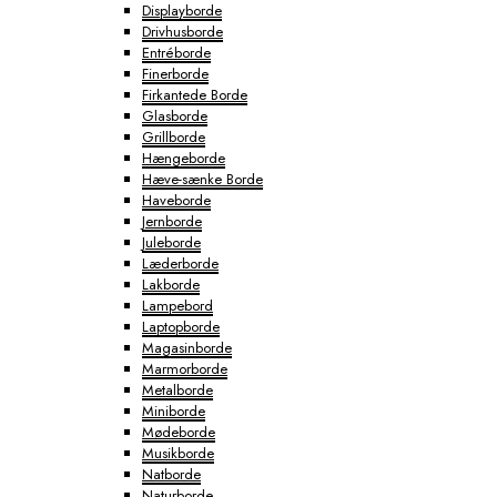
Displayborde
Drivhusborde
Entréborde
Finerborde
Firkantede Borde
Glasborde
Grillborde
Hængeborde
Hæve-sænke Borde
Haveborde
Jernborde
Juleborde
Læderborde
Lakborde
Lampebord
Laptopborde
Magasinborde
Marmorborde
Metalborde
Miniborde
Mødeborde
Musikborde
Natborde
Naturborde