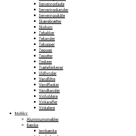
Serveringsfade
Serveringskander
Serveringsskåle
Skærebrætter
Skohorn
Tebakker
Tekander
Tekopper
Teposer
Tepotter
Teskeer
Trætallerkener
Uldhynder
Vandfiltre
Vandflasker
Vandkander
Vinholdere
Vinkarafler
Vinkølere
Møbler
Aluminiumsmøbler
Bænke
Jernbænke