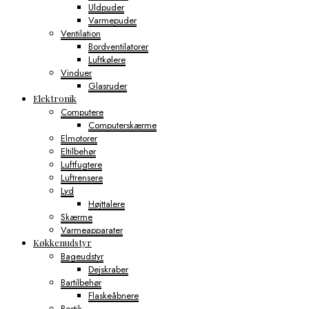
Uldpuder
Varmepuder
Ventilation
Bordventilatorer
Luftkølere
Vinduer
Glasruder
Elektronik
Computere
Computerskærme
Elmotorer
Eltilbehør
Luftfugtere
Luftrensere
Lyd
Højttalere
Skærme
Varmeapparater
Køkkenudstyr
Bageudstyr
Dejskraber
Bartilbehør
Flaskeåbnere
Bestik