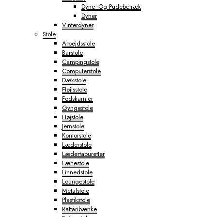
Dyne- Og Pudebetræk
Dyner
Vinterdyner
Stole
Arbejdsstole
Barstole
Campingstole
Computerstole
Dækstole
Fløjlsstole
Fodskamler
Gyngestole
Højstole
Jernstole
Kontorstole
Læderstole
Lædertaburetter
Lænestole
Linnedstole
Loungestole
Metalstole
Plastikstole
Rattanbænke