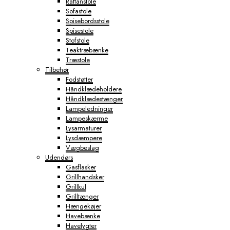
Rattanstole
Sofastole
Spisebordsstole
Spisestole
Stofstole
Teaktræbænke
Træstole
Tilbehør
Fodstøtter
Håndklædeholdere
Håndklædestænger
Lampeledninger
Lampeskærme
Lysarmaturer
Lysdæmpere
Vægbeslag
Udendørs
Gasflasker
Grillhandsker
Grillkul
Grilltænger
Hængekøjer
Havebænke
Havelygter