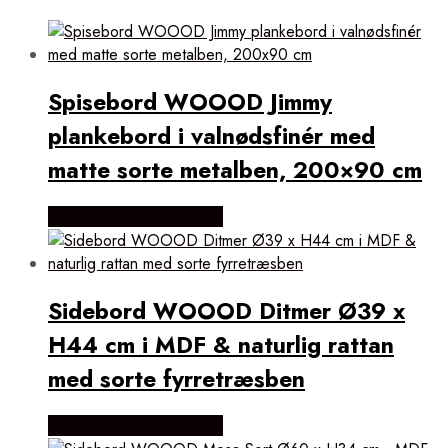
Spisebord WOOOD Jimmy
plankebord i valnødsfinér med
matte sorte metalben, 200×90 cm
Købes Hos Likehome.dk
Sidebord WOOOD Ditmer Ø39 x
H44 cm i MDF & naturlig rattan
med sorte fyrretræsben
Købes Hos Likehome.dk