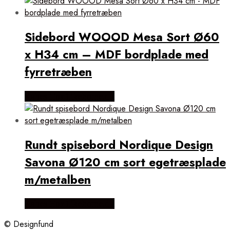
Sidebord WOOOD Mesa Sort Ø60
x H34 cm – MDF bordplade med
fyrretræben
Købes Hos Likehome.dk
Rundt spisebord Nordique Design
Savona Ø120 cm sort egetræsplade
m/metalben
Købes Hos Likehome.dk
© Designfund