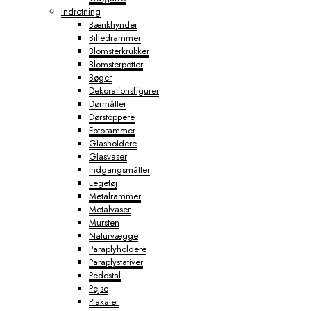
Indretning
Bænkhynder
Billedrammer
Blomsterkrukker
Blomsterpotter
Bøger
Dekorationsfigurer
Dørmåtter
Dørstoppere
Fotorammer
Glasholdere
Glasvaser
Indgangsmåtter
Legetøj
Metalrammer
Metalvaser
Mursten
Naturvægge
Paraplyholdere
Paraplystativer
Pedestal
Pejse
Plakater