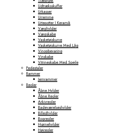
Træstiger
Udtræksskuffer
Urkasser
Urremme
Urtepotter I Keramik
Væghylder
Vægskabe
Vasketøjskurve
Vasketøjskurve Med Låg
Vinopbevaring
Vinskabe
Vitrineskabe Med Spejle
Pedestaler
Rammer
Jernrammer
Reoler
Åbne Hylder
Åbne Reoler
Arkivreoler
Badeværelseshylder
Billedhylder
Bogreoler
Hjørnehylder
Højreoler