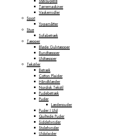
Støvsugere
Tørremaskiner
Vaskemidler
Sport
Yogamåtter
Stue
Sofabetræk
Tæpper
Bløde Gulvtæpper
Rundtæpper
Uldtæpper
Tekstiler
Betræk
Cotton Plaider
Håndklæder
Nordisk Tekstil
Pudebetræk
Puder
Læderpuder
Puder I Uld
Quiltede Puder
Siddehynder
Stolehynder
Uldplaider