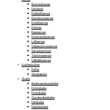
Boxmadrasser
Daybeds
Dobbeltsenge
Elevationssenge
Enkeltsenge
Futoner
Køjesenge
Kontinentalsenge
Loftsenge
Opbevaringssenge
Sengerammer
Tremmesenge
Udtrækssenge
Siddepladser
Puffer
Slagbænke
Skabe
Badeværelsesskabe
Entréskabe
Finerskabe
Garderobeskabe
Højskabe
Klædeskabe