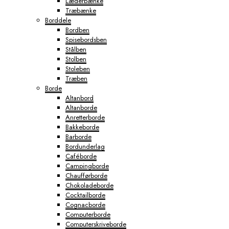
Læderbænke
Træbænke
Borddele
Bordben
Spisebordsben
Stålben
Stolben
Stoleben
Træben
Borde
Altanbord
Altanborde
Anretterborde
Bakkeborde
Barborde
Bordunderlag
Caféborde
Campingborde
Chaufførborde
Chokoladeborde
Cocktailborde
Cognacborde
Computerborde
Computerskriveborde