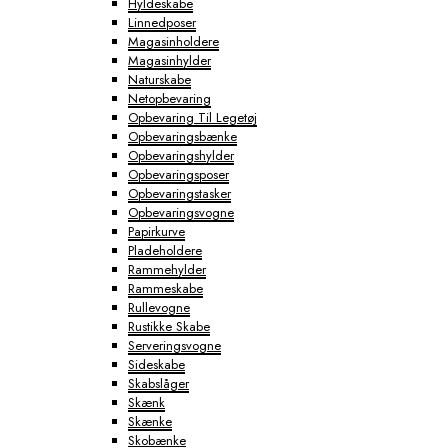
Hyldeskabe
Linnedposer
Magasinholdere
Magasinhylder
Naturskabe
Netopbevaring
Opbevaring Til Legetøj
Opbevaringsbænke
Opbevaringshylder
Opbevaringsposer
Opbevaringstasker
Opbevaringsvogne
Papirkurve
Pladeholdere
Rammehylder
Rammeskabe
Rullevogne
Rustikke Skabe
Serveringsvogne
Sideskabe
Skabslåger
Skænk
Skænke
Skobænke