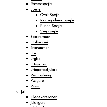
Rammespejle
Spejle
Ovalt Spejle
Rektangulære Spejle
Runde Spejle
Vægspejle
Spejlrammer
Stofbetræk
Trærammer
Ure
Urglas
Urtepotter
Urtepotteskjulere
Vægophæng
Vægure
Vaser
Jul
Juledekorationer
Julefigurer