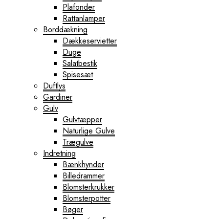
Plafonder
Rattanlamper
Borddækning
Dækkeservietter
Duge
Salatbestik
Spisesæt
Duftlys
Gardiner
Gulv
Gulvtæpper
Naturlige Gulve
Trægulve
Indretning
Bænkhynder
Billedrammer
Blomsterkrukker
Blomsterpotter
Bøger