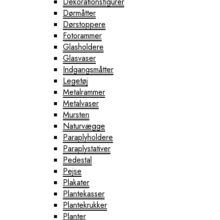
Dekorationsfigurer
Dørmåtter
Dørstoppere
Fotorammer
Glasholdere
Glasvaser
Indgangsmåtter
Legetøj
Metalrammer
Metalvaser
Mursten
Naturvægge
Paraplyholdere
Paraplystativer
Pedestal
Pejse
Plakater
Plantekasser
Plantekrukker
Planter