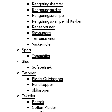
Rengøringsbørster
Rengøringsmidler
Rengøringssvampe
Rengøringssvampe Til Køkken
Rensebørster
Støvsugere
Tørremaskiner
Vaskemidler
Sport
Yogamåtter
Stue
Sofabetræk
Tæpper
Bløde Gulvtæpper
Rundtæpper
Uldtæpper
Tekstiler
Betræk
Cotton Plaider