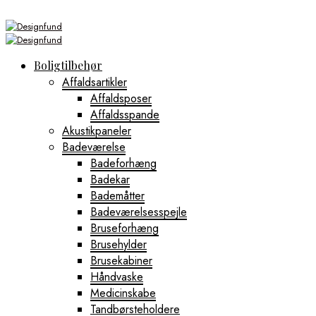
Boligtilbehør
Affaldsartikler
Affaldsposer
Affaldsspande
Akustikpaneler
Badeværelse
Badeforhæng
Badekar
Bademåtter
Badeværelsesspejle
Bruseforhæng
Brusehylder
Brusekabiner
Håndvaske
Medicinskabe
Tandbørsteholdere