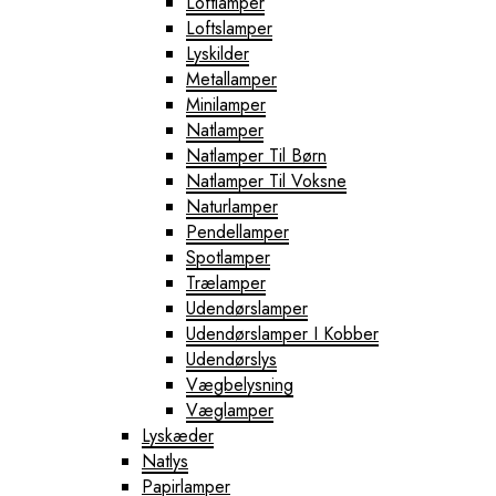
Loftlamper
Loftslamper
Lyskilder
Metallamper
Minilamper
Natlamper
Natlamper Til Børn
Natlamper Til Voksne
Naturlamper
Pendellamper
Spotlamper
Trælamper
Udendørslamper
Udendørslamper I Kobber
Udendørslys
Vægbelysning
Væglamper
Lyskæder
Natlys
Papirlamper