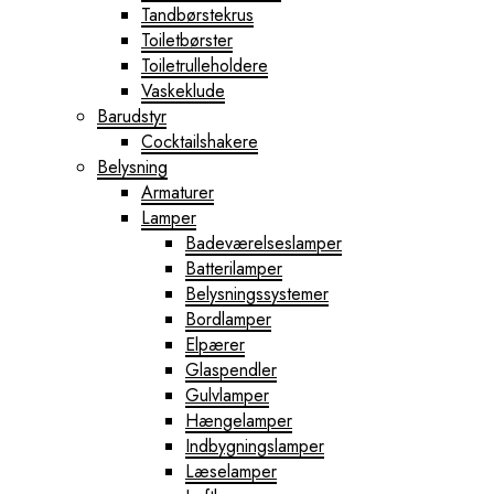
Tandbørstekrus
Toiletbørster
Toiletrulleholdere
Vaskeklude
Barudstyr
Cocktailshakere
Belysning
Armaturer
Lamper
Badeværelseslamper
Batterilamper
Belysningssystemer
Bordlamper
Elpærer
Glaspendler
Gulvlamper
Hængelamper
Indbygningslamper
Læselamper