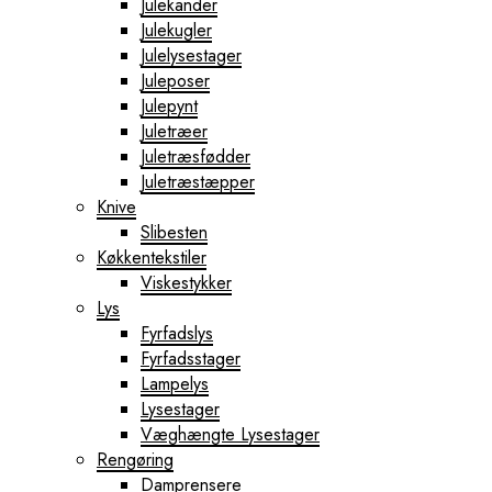
Julekander
Julekugler
Julelysestager
Juleposer
Julepynt
Juletræer
Juletræsfødder
Juletræstæpper
Knive
Slibesten
Køkkentekstiler
Viskestykker
Lys
Fyrfadslys
Fyrfadsstager
Lampelys
Lysestager
Væghængte Lysestager
Rengøring
Damprensere