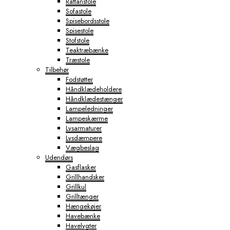
Rattanstole
Sofastole
Spisebordsstole
Spisestole
Stofstole
Teaktræbænke
Træstole
Tilbehør
Fodstøtter
Håndklædeholdere
Håndklædestænger
Lampeledninger
Lampeskærme
Lysarmaturer
Lysdæmpere
Vægbeslag
Udendørs
Gasflasker
Grillhandsker
Grillkul
Grilltænger
Hængekøjer
Havebænke
Havelygter