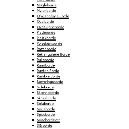
Nøgleborde
Nylonborde
Opklappelige Borde
Ovalborde
Ovalt Spiseborde
Pladeborde
Plastikborde
Porselænsborde
Rattanborde
Rektangulære Borde
Rulleborde
Rundborde
Rustfrie Borde
Rustikke Borde
Serveringsborde
Sideborde
Skænkeborde
Skriveborde
Sofaborde
Spilleborde
Spiseborde
Spisebordssæt
Stålborde