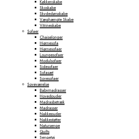
Køkkenskabe
Skoskabe
Skydedørsskabe
Væghængte Skabe
Vitrineskabe
Sofaer
Chaiselonger
Hjørnesofa
Hjørnesofaer
Loungesofaer
Modulsofaer
Sidesofaer
Sofasæt
Sovesofaer
Soveværelse
Babymadrasser
Hovedpuder
Madrasbetræk
Madrasser
Nakkepuder
Nakkestøtter
Natursenge
Quilts
Sengetøj