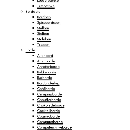
Læderbænke
Træbænke
Borddele
Bordben
Spisebordsben
Stålben
Stolben
Stoleben
Træben
Borde
Altanbord
Altanborde
Anretterborde
Bakkeborde
Barborde
Bordunderlag
Caféborde
Campingborde
Chaufførborde
Chokoladeborde
Cocktailborde
Cognacborde
Computerborde
Computerskriveborde