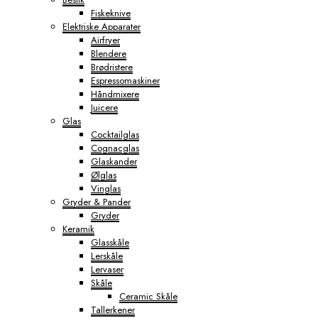
Fiskeknive
Elektriske Apparater
Airfryer
Blendere
Brødristere
Espressomaskiner
Håndmixere
Juicere
Glas
Cocktailglas
Cognacglas
Glaskander
Ølglas
Vinglas
Gryder & Pander
Gryder
Keramik
Glasskåle
Lerskåle
Lervaser
Skåle
Ceramic Skåle
Tallerkener