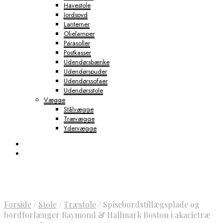
Havestole
Jordspyd
Lanterner
Olielamper
Parasoller
Postkasser
Udendørsbænke
Udendørspuder
Udendørssofaer
Udendørsstole
Vægge
Stålvægge
Trævægge
Ydervægge
Forside
/
Stole
/
Træstole
/
Spisebordstillægsplade og
bordforlænger Raymond & Hallmark Boston i akacietræ