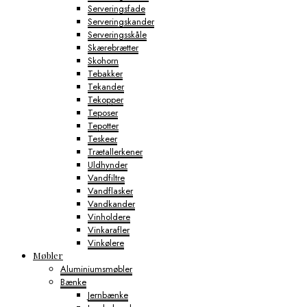
Serveringsfade
Serveringskander
Serveringsskåle
Skærebrætter
Skohorn
Tebakker
Tekander
Tekopper
Teposer
Tepotter
Teskeer
Trætallerkener
Uldhynder
Vandfiltre
Vandflasker
Vandkander
Vinholdere
Vinkarafler
Vinkølere
Møbler
Aluminiumsmøbler
Bænke
Jernbænke