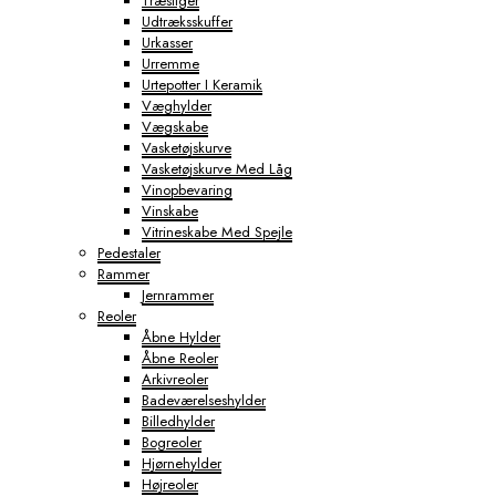
Træstiger
Udtræksskuffer
Urkasser
Urremme
Urtepotter I Keramik
Væghylder
Vægskabe
Vasketøjskurve
Vasketøjskurve Med Låg
Vinopbevaring
Vinskabe
Vitrineskabe Med Spejle
Pedestaler
Rammer
Jernrammer
Reoler
Åbne Hylder
Åbne Reoler
Arkivreoler
Badeværelseshylder
Billedhylder
Bogreoler
Hjørnehylder
Højreoler