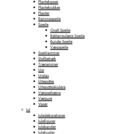
Plantekasser
Plantekrukker
Planter
Rammespejle
Spejle
Ovalt Spejle
Rektangulære Spejle
Runde Spejle
Vægspejle
Spejlrammer
Stofbetræk
Trærammer
Ure
Urglas
Urtepotter
Urtepotteskjulere
Vægophæng
Vægure
Vaser
Jul
Juledekorationer
Julefigurer
Julekander
Julekugler