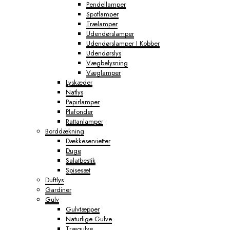
Pendellamper
Spotlamper
Trælamper
Udendørslamper
Udendørslamper I Kobber
Udendørslys
Vægbelysning
Væglamper
Lyskæder
Natlys
Papirlamper
Plafonder
Rattanlamper
Borddækning
Dækkeservietter
Duge
Salatbestik
Spisesæt
Duftlys
Gardiner
Gulv
Gulvtæpper
Naturlige Gulve
Trægulve