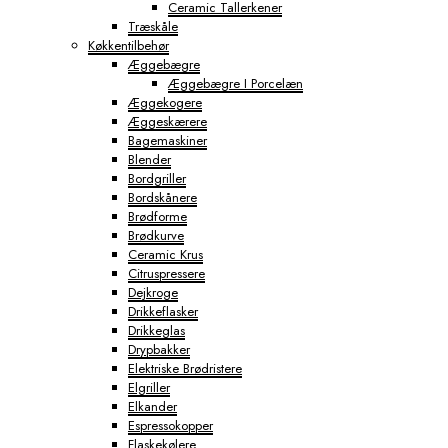
Ceramic Tallerkener
Træskåle
Køkkentilbehør
Æggebægre
Æggebægre I Porcelæn
Æggekogere
Æggeskærere
Bagemaskiner
Blender
Bordgriller
Bordskånere
Brødforme
Brødkurve
Ceramic Krus
Citruspressere
Dejkroge
Drikkeflasker
Drikkeglas
Drypbakker
Elektriske Brødristere
Elgriller
Elkander
Espressokopper
Flaskekølere