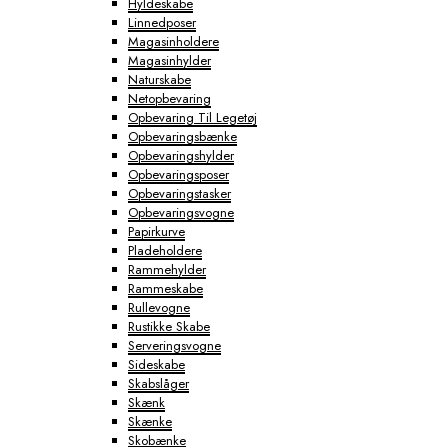
Hyldeskabe
Linnedposer
Magasinholdere
Magasinhylder
Naturskabe
Netopbevaring
Opbevaring Til Legetøj
Opbevaringsbænke
Opbevaringshylder
Opbevaringsposer
Opbevaringstasker
Opbevaringsvogne
Papirkurve
Pladeholdere
Rammehylder
Rammeskabe
Rullevogne
Rustikke Skabe
Serveringsvogne
Sideskabe
Skabslåger
Skænk
Skænke
Skobænke