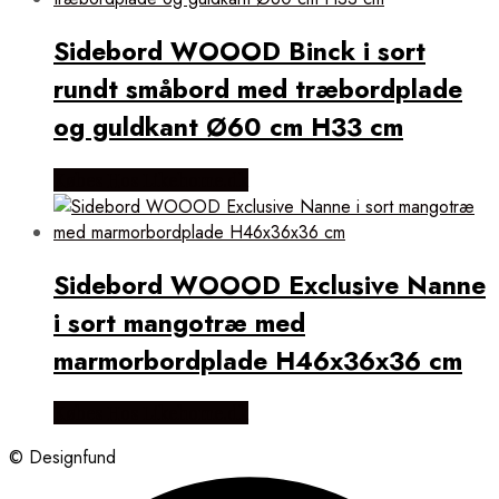
Sidebord WOOOD Binck i sort
rundt småbord med træbordplade
og guldkant Ø60 cm H33 cm
Købes Hos Likehome.dk
Sidebord WOOOD Exclusive Nanne
i sort mangotræ med
marmorbordplade H46x36x36 cm
Købes Hos Likehome.dk
© Designfund