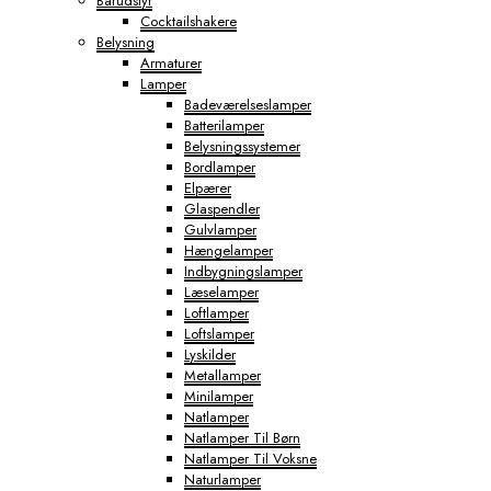
Barudstyr
Cocktailshakere
Belysning
Armaturer
Lamper
Badeværelseslamper
Batterilamper
Belysningssystemer
Bordlamper
Elpærer
Glaspendler
Gulvlamper
Hængelamper
Indbygningslamper
Læselamper
Loftlamper
Loftslamper
Lyskilder
Metallamper
Minilamper
Natlamper
Natlamper Til Børn
Natlamper Til Voksne
Naturlamper