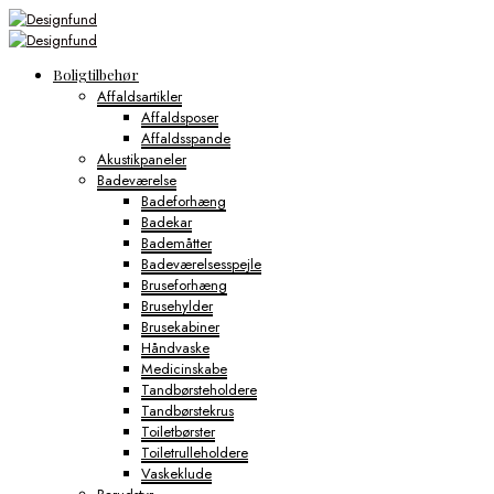
Boligtilbehør
Affaldsartikler
Affaldsposer
Affaldsspande
Akustikpaneler
Badeværelse
Badeforhæng
Badekar
Bademåtter
Badeværelsesspejle
Bruseforhæng
Brusehylder
Brusekabiner
Håndvaske
Medicinskabe
Tandbørsteholdere
Tandbørstekrus
Toiletbørster
Toiletrulleholdere
Vaskeklude