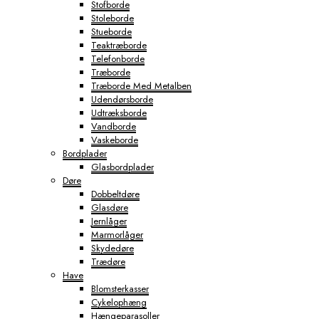
Stofborde
Stoleborde
Stueborde
Teaktræborde
Telefonborde
Træborde
Træborde Med Metalben
Udendørsborde
Udtræksborde
Vandborde
Vaskeborde
Bordplader
Glasbordplader
Døre
Dobbeltdøre
Glasdøre
Jernlåger
Marmorlåger
Skydedøre
Trædøre
Have
Blomsterkasser
Cykelophæng
Hængeparasoller