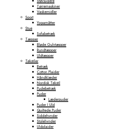
Støvsugere
Tørremaskiner
Vaskemidler
Sport
Yogamåtter
Stue
Sofabetræk
Tæpper
Bløde Gulvtæpper
Rundtæpper
Uldtæpper
Tekstiler
Betræk
Cotton Plaider
Håndklæder
Nordisk Tekstil
Pudebetræk
Puder
Læderpuder
Puder I Uld
Quiltede Puder
Siddehynder
Stolehynder
Uldplaider