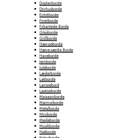
Displayborde
Drivhusborde
Entréborde
Finerborde
Firkantede Borde
Glasborde
Grillborde
Hængeborde
Hæve-sænke Borde
Haveborde
Jernborde
Juleborde
Læderborde
Lakborde
Lampebord
Laptopborde
Magasinborde
Marmorborde
Metalborde
Miniborde
Mødeborde
Musikborde
Natborde
Naturborde