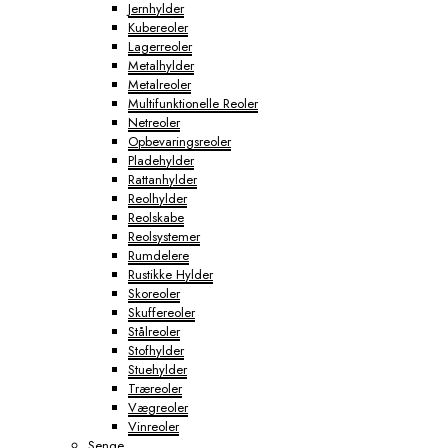
Jernhylder
Kubereoler
Lagerreoler
Metalhylder
Metalreoler
Multifunktionelle Reoler
Netreoler
Opbevaringsreoler
Pladehylder
Rattanhylder
Reolhylder
Reolskabe
Reolsystemer
Rumdelere
Rustikke Hylder
Skoreoler
Skuffereoler
Stålreoler
Stofhylder
Stuehylder
Træreoler
Vægreoler
Vinreoler
Senge