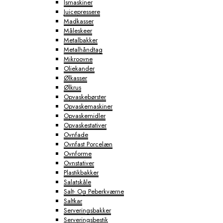
Ismaskiner
Juicepressere
Madkasser
Måleskeer
Metalbakker
Metalhåndtag
Mikroovne
Oliekander
Ølkasser
Ølkrus
Opvaskebørster
Opvaskemaskiner
Opvaskemidler
Opvaskestativer
Ovnfade
Ovnfast Porcelæn
Ovnforme
Ovnstativer
Plastikbakker
Salatskåle
Salt- Og Peberkværne
Saltkar
Serveringsbakker
Serveringsbestik