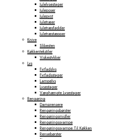
Julelysestager
Juleposer
Julepynt
Juletræer
Juletræsfødder
Juletræstæpper
Knive
Slibesten
Køkkentekstiler
Viskestykker
Lys
Fyrfadslys
Fyrfadsstager
Lampelys
Lysestager
Væghængte Lysestager
Rengøring
Damprensere
Rengøringsbørster
Rengøringsmidler
Rengøringssvampe
Rengøringssvampe Til Køkken
Rensebørster