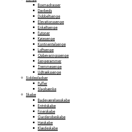
Boxmadrasser
Daybeds
Dobbeltsenge
Elevationssenge
Enkeltsenge
Futoner
Køjesenge
Kontinentalsenge
Loftsenge
Opbevaringssenge
Sengerammer
Tremmesenge
Udtrækssenge
Siddepladser
Puffer
Slagbænke
Skabe
Badeværelsesskabe
Entréskabe
Finerskabe
Garderobeskabe
Højskabe
Klædeskabe