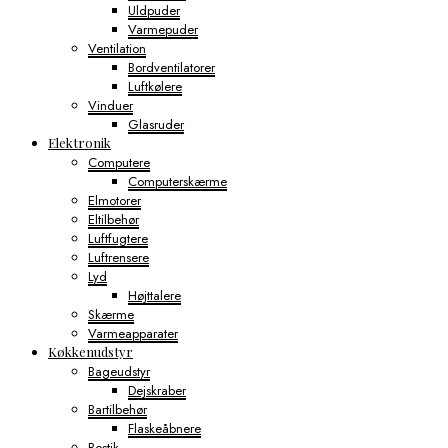
Uldpuder
Varmepuder
Ventilation
Bordventilatorer
Luftkølere
Vinduer
Glasruder
Elektronik
Computere
Computerskærme
Elmotorer
Eltilbehør
Luftfugtere
Luftrensere
Lyd
Højttalere
Skærme
Varmeapparater
Køkkenudstyr
Bageudstyr
Dejskraber
Bartilbehør
Flaskeåbnere
Bestik