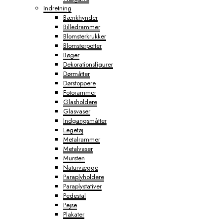
Indretning
Bænkhynder
Billedrammer
Blomsterkrukker
Blomsterpotter
Bøger
Dekorationsfigurer
Dørmåtter
Dørstoppere
Fotorammer
Glasholdere
Glasvaser
Indgangsmåtter
Legetøj
Metalrammer
Metalvaser
Mursten
Naturvægge
Paraplyholdere
Paraplystativer
Pedestal
Pejse
Plakater