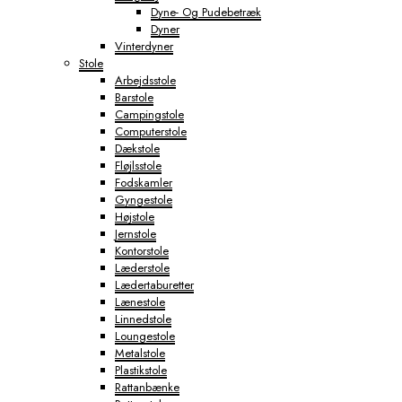
Dyne- Og Pudebetræk
Dyner
Vinterdyner
Stole
Arbejdsstole
Barstole
Campingstole
Computerstole
Dækstole
Fløjlsstole
Fodskamler
Gyngestole
Højstole
Jernstole
Kontorstole
Læderstole
Lædertaburetter
Lænestole
Linnedstole
Loungestole
Metalstole
Plastikstole
Rattanbænke