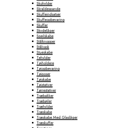
Skohylder
Skraldespande
Skuffeindsatser
Skuffeopbevaring
Skuffer
Skydelåger
Spejlskabe
Stålknopper
Stålvask
Stueskabe
Tehylder
Tøjholdere
Tøjopbevaring
Tøjposer
Tøjskabe
Tøjstativer
Tørrestativer
Træbakker
Træbøjler
Træhylder
Træskabe
Træskabe Med Glaslåger
Træskuffer