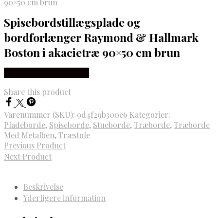
90×50 cm brun
Spisebordstillægsplade og
bordforlænger Raymond & Hallmark
Boston i akacietræ 90×50 cm brun
Købes Hos Likehome.dk
Share this product
Varenummer (SKU):
9d4f29b300e6
Kategorier:
Pladeborde
,
Spiseborde
,
Stueborde
,
Træborde
,
Træborde
Med Metalben
,
Træstole
Previous Product
Next Product
Beskrivelse
Yderligere information