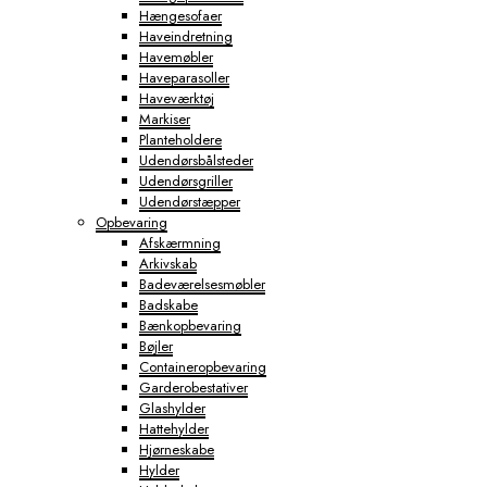
Hængesofaer
Haveindretning
Havemøbler
Haveparasoller
Haveværktøj
Markiser
Planteholdere
Udendørsbålsteder
Udendørsgriller
Udendørstæpper
Opbevaring
Afskærmning
Arkivskab
Badeværelsesmøbler
Badskabe
Bænkopbevaring
Bøjler
Containeropbevaring
Garderobestativer
Glashylder
Hattehylder
Hjørneskabe
Hylder