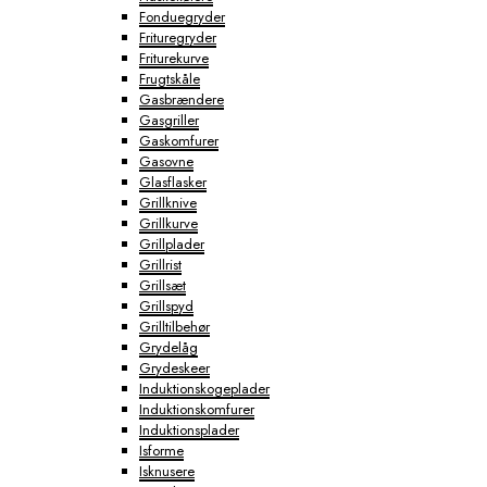
Fonduegryder
Frituregryder
Friturekurve
Frugtskåle
Gasbrændere
Gasgriller
Gaskomfurer
Gasovne
Glasflasker
Grillknive
Grillkurve
Grillplader
Grillrist
Grillsæt
Grillspyd
Grilltilbehør
Grydelåg
Grydeskeer
Induktionskogeplader
Induktionskomfurer
Induktionsplader
Isforme
Isknusere