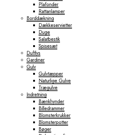
Plafonder
Rattanlamper
Borddækning
Dækkeservietter
Duge
Salatbestik
Spisesæt
Duftlys
Gardiner
Gulv
Gulvtæpper
Naturlige Gulve
Trægulve
Indretning
Bænkhynder
Billedrammer
Blomsterkrukker
Blomsterpotter
Bøger