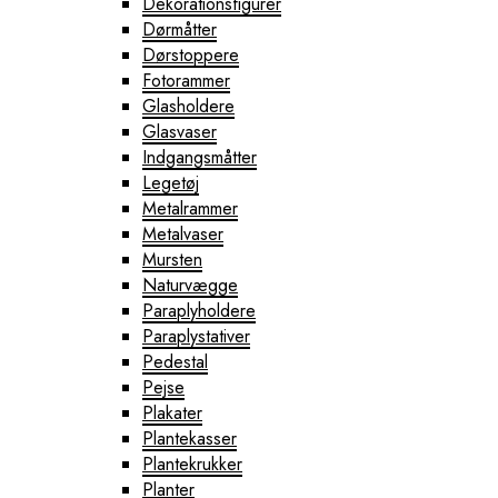
Dekorationsfigurer
Dørmåtter
Dørstoppere
Fotorammer
Glasholdere
Glasvaser
Indgangsmåtter
Legetøj
Metalrammer
Metalvaser
Mursten
Naturvægge
Paraplyholdere
Paraplystativer
Pedestal
Pejse
Plakater
Plantekasser
Plantekrukker
Planter