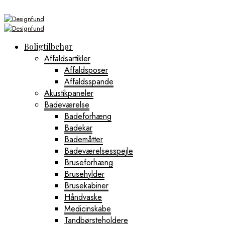
Boligtilbehør
Affaldsartikler
Affaldsposer
Affaldsspande
Akustikpaneler
Badeværelse
Badeforhæng
Badekar
Bademåtter
Badeværelsesspejle
Bruseforhæng
Brusehylder
Brusekabiner
Håndvaske
Medicinskabe
Tandbørsteholdere