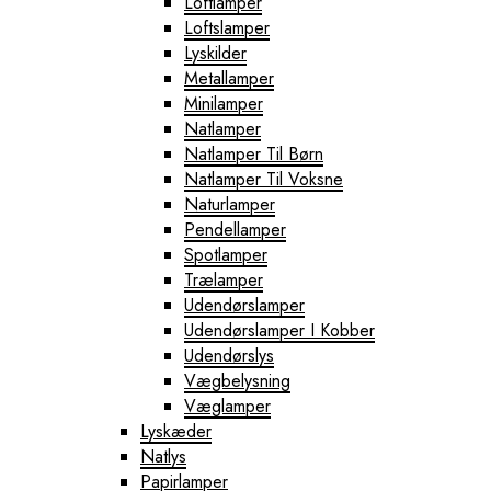
Loftlamper
Loftslamper
Lyskilder
Metallamper
Minilamper
Natlamper
Natlamper Til Børn
Natlamper Til Voksne
Naturlamper
Pendellamper
Spotlamper
Trælamper
Udendørslamper
Udendørslamper I Kobber
Udendørslys
Vægbelysning
Væglamper
Lyskæder
Natlys
Papirlamper