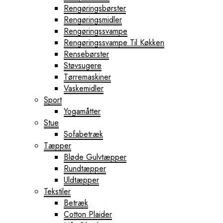
Rengøringsbørster
Rengøringsmidler
Rengøringssvampe
Rengøringssvampe Til Køkken
Rensebørster
Støvsugere
Tørremaskiner
Vaskemidler
Sport
Yogamåtter
Stue
Sofabetræk
Tæpper
Bløde Gulvtæpper
Rundtæpper
Uldtæpper
Tekstiler
Betræk
Cotton Plaider