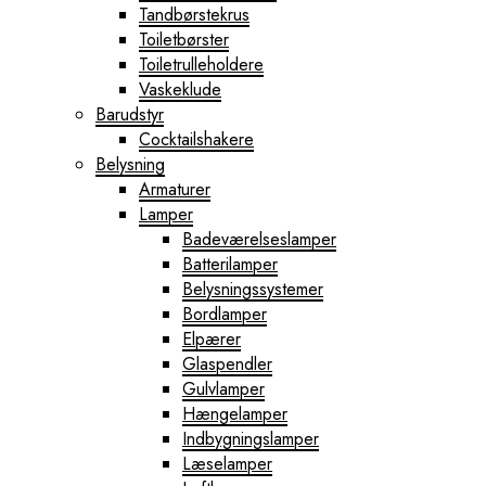
Tandbørstekrus
Toiletbørster
Toiletrulleholdere
Vaskeklude
Barudstyr
Cocktailshakere
Belysning
Armaturer
Lamper
Badeværelseslamper
Batterilamper
Belysningssystemer
Bordlamper
Elpærer
Glaspendler
Gulvlamper
Hængelamper
Indbygningslamper
Læselamper