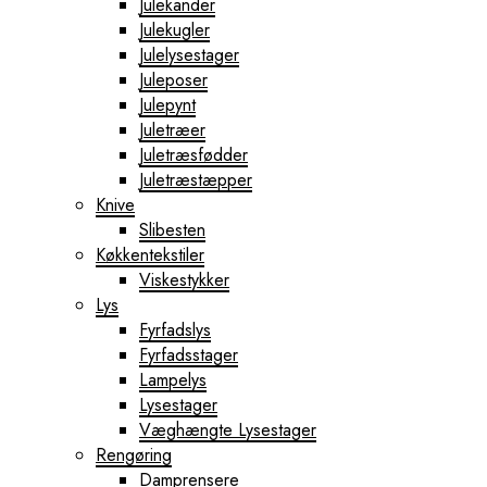
Julekander
Julekugler
Julelysestager
Juleposer
Julepynt
Juletræer
Juletræsfødder
Juletræstæpper
Knive
Slibesten
Køkkentekstiler
Viskestykker
Lys
Fyrfadslys
Fyrfadsstager
Lampelys
Lysestager
Væghængte Lysestager
Rengøring
Damprensere