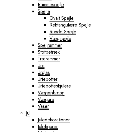
Rammespejle
Spejle
Ovalt Spejle
Rektangulære Spejle
Runde Spejle
Vægspejle
Spejlrammer
Stofbetræk
Trærammer
Ure
Urglas
Urtepotter
Urtepotteskjulere
Vægophæng
Vægure
Vaser
Jul
Juledekorationer
Julefigurer