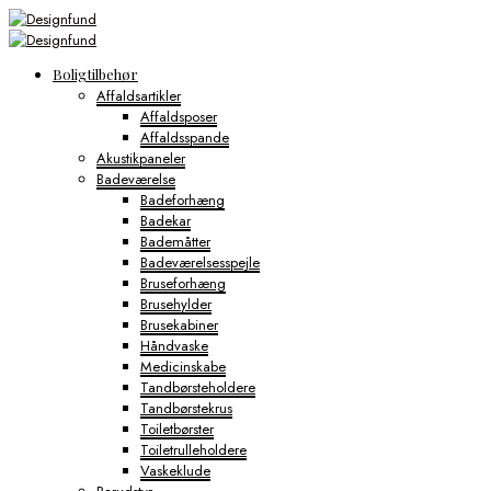
Boligtilbehør
Affaldsartikler
Affaldsposer
Affaldsspande
Akustikpaneler
Badeværelse
Badeforhæng
Badekar
Bademåtter
Badeværelsesspejle
Bruseforhæng
Brusehylder
Brusekabiner
Håndvaske
Medicinskabe
Tandbørsteholdere
Tandbørstekrus
Toiletbørster
Toiletrulleholdere
Vaskeklude