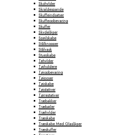
Skohylder
Skraldespande
Skuffeindsatser
Skuffeopbevaring
Skuffer
Skydelåger
Spejlskabe
Stålknopper
Stålvask
Stueskabe
Tehylder
Tøjholdere
Tøjopbevaring
Tøjposer
Tøjskabe
Tøjstativer
Tørrestativer
Træbakker
Træbøjler
Træhylder
Træskabe
Træskabe Med Glaslåger
Træskuffer