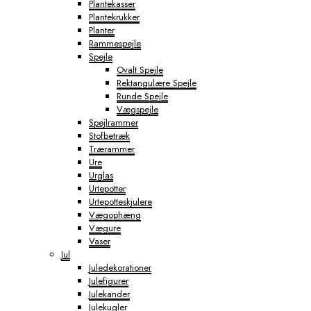
Plantekasser
Plantekrukker
Planter
Rammespejle
Spejle
Ovalt Spejle
Rektangulære Spejle
Runde Spejle
Vægspejle
Spejlrammer
Stofbetræk
Trærammer
Ure
Urglas
Urtepotter
Urtepotteskjulere
Vægophæng
Vægure
Vaser
Jul
Juledekorationer
Julefigurer
Julekander
Julekugler