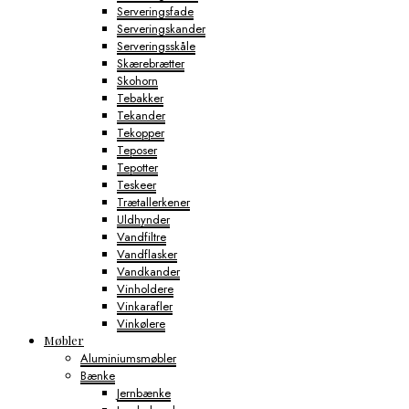
Serveringsfade
Serveringskander
Serveringsskåle
Skærebrætter
Skohorn
Tebakker
Tekander
Tekopper
Teposer
Tepotter
Teskeer
Trætallerkener
Uldhynder
Vandfiltre
Vandflasker
Vandkander
Vinholdere
Vinkarafler
Vinkølere
Møbler
Aluminiumsmøbler
Bænke
Jernbænke