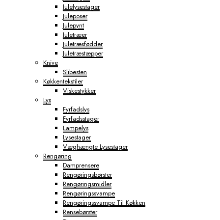
Julelysestager
Juleposer
Julepynt
Juletræer
Juletræsfødder
Juletræstæpper
Knive
Slibesten
Køkkentekstiler
Viskestykker
Lys
Fyrfadslys
Fyrfadsstager
Lampelys
Lysestager
Væghængte Lysestager
Rengøring
Damprensere
Rengøringsbørster
Rengøringsmidler
Rengøringssvampe
Rengøringssvampe Til Køkken
Rensebørster