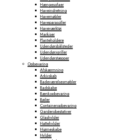
Hængesofaer
Haveindretning
Havemøbler
Haveparasoller
Haveværktøj
Markiser
Planteholdere
Udendørsbålsteder
Udendørsgriller
Udendørstæpper
Opbevaring
Afskærmning
Arkivskab
Badeværelsesmøbler
Badskabe
Bænkopbevaring
Bøjler
Containeropbevaring
Garderobestativer
Glashylder
Hattehylder
Hjørneskabe
Hylder