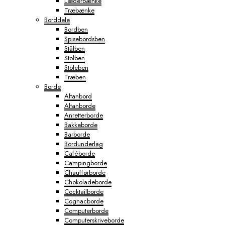
Læderbænke
Træbænke
Borddele
Bordben
Spisebordsben
Stålben
Stolben
Stoleben
Træben
Borde
Altanbord
Altanborde
Anretterborde
Bakkeborde
Barborde
Bordunderlag
Caféborde
Campingborde
Chaufførborde
Chokoladeborde
Cocktailborde
Cognacborde
Computerborde
Computerskriveborde