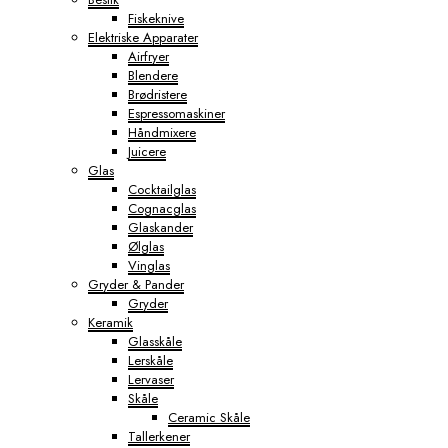
Fiskeknive
Elektriske Apparater
Airfryer
Blendere
Brødristere
Espressomaskiner
Håndmixere
Juicere
Glas
Cocktailglas
Cognacglas
Glaskander
Ølglas
Vinglas
Gryder & Pander
Gryder
Keramik
Glasskåle
Lerskåle
Lervaser
Skåle
Ceramic Skåle
Tallerkener