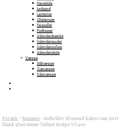
Havestole
Jordspyd
Lanterner
Olielamper
Parasoller
Postkasser
Udendørsbænke
Udendørspuder
Udendørssofaer
Udendørsstole
Vægge
Stålvægge
Trævægge
Ydervægge
Forside
/
Rammer
/
Solbriller til mænd Kaleu Gaze Sort
Slank glasramme Tidløst design UV400