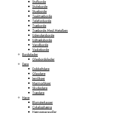
Stofborde
Stoleborde
Stueborde
Teaktræborde
Telefonborde
Træborde
Træborde Med Metalben
Udendørsborde
Udtræksborde
Vandborde
Vaskeborde
Bordplader
Glasbordplader
Døre
Dobbeltdøre
Glasdøre
Jernlåger
Marmorlåger
Skydedøre
Trædøre
Have
Blomsterkasser
Cykelophæng
Hængeparasoller