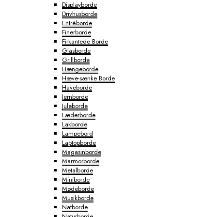
Displayborde
Drivhusborde
Entréborde
Finerborde
Firkantede Borde
Glasborde
Grillborde
Hængeborde
Hæve-sænke Borde
Haveborde
Jernborde
Juleborde
Læderborde
Lakborde
Lampebord
Laptopborde
Magasinborde
Marmorborde
Metalborde
Miniborde
Mødeborde
Musikborde
Natborde
Naturborde