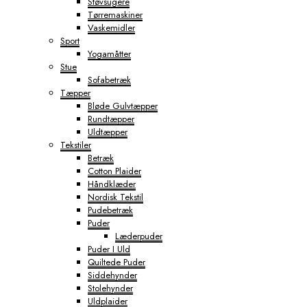
Støvsugere
Tørremaskiner
Vaskemidler
Sport
Yogamåtter
Stue
Sofabetræk
Tæpper
Bløde Gulvtæpper
Rundtæpper
Uldtæpper
Tekstiler
Betræk
Cotton Plaider
Håndklæder
Nordisk Tekstil
Pudebetræk
Puder
Læderpuder
Puder I Uld
Quiltede Puder
Siddehynder
Stolehynder
Uldplaider