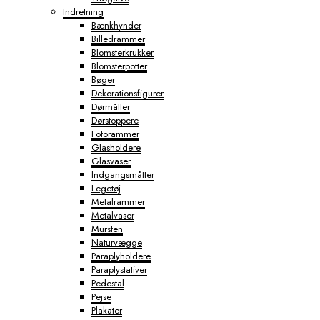
Indretning
Bænkhynder
Billedrammer
Blomsterkrukker
Blomsterpotter
Bøger
Dekorationsfigurer
Dørmåtter
Dørstoppere
Fotorammer
Glasholdere
Glasvaser
Indgangsmåtter
Legetøj
Metalrammer
Metalvaser
Mursten
Naturvægge
Paraplyholdere
Paraplystativer
Pedestal
Pejse
Plakater