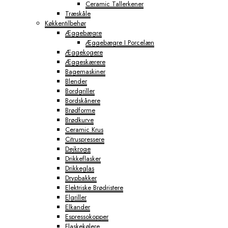
Ceramic Tallerkener
Træskåle
Køkkentilbehør
Æggebægre
Æggebægre I Porcelæn
Æggekogere
Æggeskærere
Bagemaskiner
Blender
Bordgriller
Bordskånere
Brødforme
Brødkurve
Ceramic Krus
Citruspressere
Dejkroge
Drikkeflasker
Drikkeglas
Drypbakker
Elektriske Brødristere
Elgriller
Elkander
Espressokopper
Flaskekølere