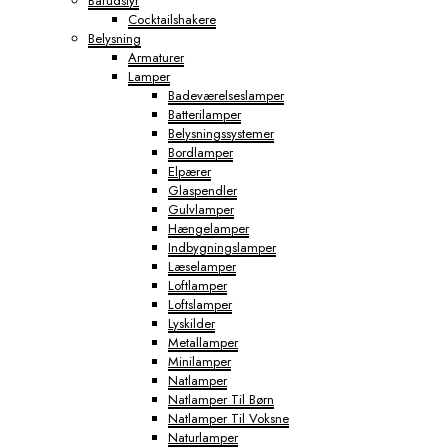
Barudstyr
Cocktailshakere
Belysning
Armaturer
Lamper
Badeværelseslamper
Batterilamper
Belysningssystemer
Bordlamper
Elpærer
Glaspendler
Gulvlamper
Hængelamper
Indbygningslamper
Læselamper
Loftlamper
Loftslamper
Lyskilder
Metallamper
Minilamper
Natlamper
Natlamper Til Børn
Natlamper Til Voksne
Naturlamper