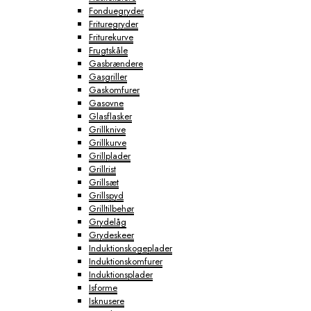
Fonduegryder
Frituregryder
Friturekurve
Frugtskåle
Gasbrændere
Gasgriller
Gaskomfurer
Gasovne
Glasflasker
Grillknive
Grillkurve
Grillplader
Grillrist
Grillsæt
Grillspyd
Grilltilbehør
Grydelåg
Grydeskeer
Induktionskogeplader
Induktionskomfurer
Induktionsplader
Isforme
Isknusere