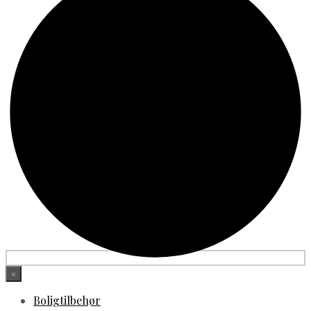
×
Boligtilbehør