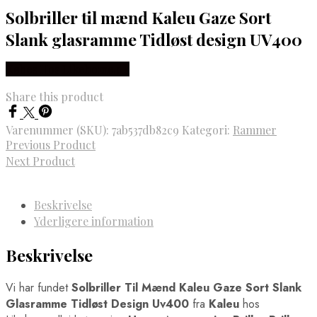
Solbriller til mænd Kaleu Gaze Sort
Slank glasramme Tidløst design UV400
Købes Hos Likehome.dk
Share this product
Varenummer (SKU):
7ab537db82c9
Kategori:
Rammer
Previous Product
Next Product
Beskrivelse
Yderligere information
Beskrivelse
Vi har fundet
Solbriller Til Mænd Kaleu Gaze Sort Slank
Glasramme Tidløst Design Uv400
fra
Kaleu
hos