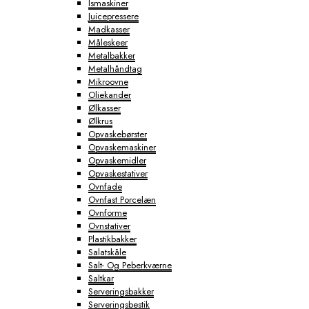
Ismaskiner
Juicepressere
Madkasser
Måleskeer
Metalbakker
Metalhåndtag
Mikroovne
Oliekander
Ølkasser
Ølkrus
Opvaskebørster
Opvaskemaskiner
Opvaskemidler
Opvaskestativer
Ovnfade
Ovnfast Porcelæn
Ovnforme
Ovnstativer
Plastikbakker
Salatskåle
Salt- Og Peberkværne
Saltkar
Serveringsbakker
Serveringsbestik