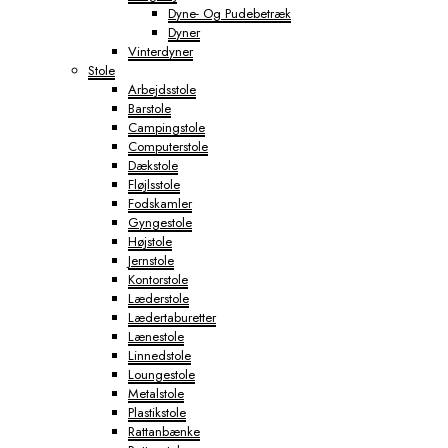
Dyne- Og Pudebetræk
Dyner
Vinterdyner
Stole
Arbejdsstole
Barstole
Campingstole
Computerstole
Dækstole
Fløjlsstole
Fodskamler
Gyngestole
Højstole
Jernstole
Kontorstole
Læderstole
Lædertaburetter
Lænestole
Linnedstole
Loungestole
Metalstole
Plastikstole
Rattanbænke