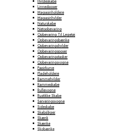
Hyldeskabe
Linnedposer
Magasinholdere
Magasinhylder
Naturskabe
Netopbevaring
Opbevaring Til Legetøj
Opbevaringsbænke
Opbevaringshylder
Opbevaringsposer
Opbevaringstasker
Opbevaringsvogne
Papirkurve
Pladeholdere
Rammehylder
Rammeskabe
Rullevogne
Rustikke Skabe
Serveringsvogne
Sideskabe
Skabslåger
Skænk
Skænke
Skobænke