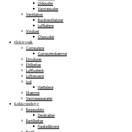
Uldpuder
Varmepuder
Ventilation
Bordventilatorer
Luftkølere
Vinduer
Glasruder
Elektronik
Computere
Computerskærme
Elmotorer
Eltilbehør
Luftfugtere
Luftrensere
Lyd
Højttalere
Skærme
Varmeapparater
Køkkenudstyr
Bageudstyr
Dejskraber
Bartilbehør
Flaskeåbnere
Bestik