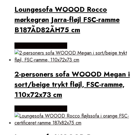
Loungesofa WOOOD Rocco
mørkegrøn Jarra-fløjl FSC-ramme
B187ÃD82ÃH75 cm
Købes Hos Likehome.dk
2-personers sofa WOOOD Megan i
sort/beige trykt fløjl, FSC-ramme,
110x72x73 cm
Købes Hos Likehome.dk