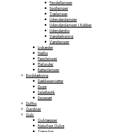
Pendellamper
Spotlamper
Trælamper
Udendørslamper
Udendørslamper I Kobber
Udendørslys
Vægbelysning
Væglamper
Lyskæder
Natlys
Papirlamper
Plafonder
Rattanlamper
Borddækning
Dækkeservietter
Duge
Salatbestik
Spisesæt
Duftlys
Gardiner
Gulv
Gulvtæpper
Naturlige Gulve
Trægulve