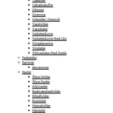
Træstiger
Udtræksskuffer
Urkasser
Urremme
Urtepotter I Keramik
Væghylder
Vægskabe
Vasketøjskurve
Vasketøjskurve Med Låg
Vinopbevaring
Vinskabe
Vitrineskabe Med Spejle
Pedestaler
Rammer
Jernrammer
Reoler
Åbne Hylder
Åbne Reoler
Arkivreoler
Badeværelseshylder
Billedhylder
Bogreoler
Hjørnehylder
Højreoler