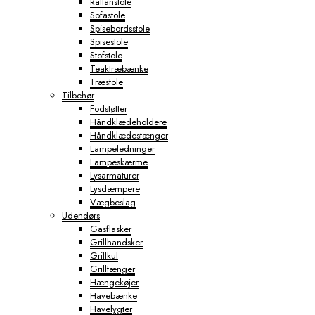
Rattanstole
Sofastole
Spisebordsstole
Spisestole
Stofstole
Teaktræbænke
Træstole
Tilbehør
Fodstøtter
Håndklædeholdere
Håndklædestænger
Lampeledninger
Lampeskærme
Lysarmaturer
Lysdæmpere
Vægbeslag
Udendørs
Gasflasker
Grillhandsker
Grillkul
Grilltænger
Hængekøjer
Havebænke
Havelygter