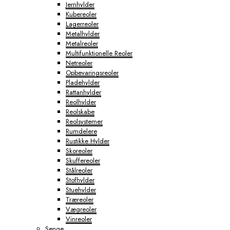
Jernhylder
Kubereoler
Lagerreoler
Metalhylder
Metalreoler
Multifunktionelle Reoler
Netreoler
Opbevaringsreoler
Pladehylder
Rattanhylder
Reolhylder
Reolskabe
Reolsystemer
Rumdelere
Rustikke Hylder
Skoreoler
Skuffereoler
Stålreoler
Stofhylder
Stuehylder
Træreoler
Vægreoler
Vinreoler
Senge