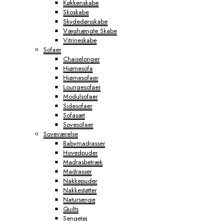
Køkkenskabe
Skoskabe
Skydedørsskabe
Væghængte Skabe
Vitrineskabe
Sofaer
Chaiselonger
Hjørnesofa
Hjørnesofaer
Loungesofaer
Modulsofaer
Sidesofaer
Sofasæt
Sovesofaer
Soveværelse
Babymadrasser
Hovedpuder
Madrasbetræk
Madrasser
Nakkepuder
Nakkestøtter
Natursenge
Quilts
Sengetøj