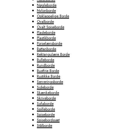
Nøgleborde
Nylonborde
Opklappelige Borde
Ovalborde
Ovalt Spiseborde
Pladeborde
Plastikborde
Porselænsborde
Rattanborde
Rektangulære Borde
Rulleborde
Rundborde
Rustfrie Borde
Rustikke Borde
Serveringsborde
Sideborde
Skænkeborde
Skriveborde
Sofaborde
Spilleborde
Spiseborde
Spisebordssæt
Stålborde