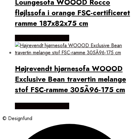
Loungesofa WOOOD Rocco
fløjlssofa i orange FSC-certificeret
ramme 187x82x75 cm
Købes Hos Likehome.dk
Højrevendt hjørnesofa WOOOD
Exclusive Bean travertin melange
stof FSC-ramme 305Ã96-175 cm
Købes Hos Likehome.dk
© Designfund