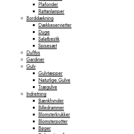
Plafonder
Rattanlamper
Borddækning
Dækkeservietter
Duge
Salatbestik
Spisesæt
Duftlys
Gardiner
Gulv
Gulvtæpper
Naturlige Gulve
Trægulve
Indretning
Bænkhynder
Billedrammer
Blomsterkrukker
Blomsterpotter
Bøger