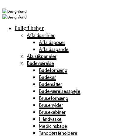
Boligtilbehør
Affaldsartikler
Affaldsposer
Affaldsspande
Akustikpaneler
Badeværelse
Badeforhæng
Badekar
Bademåtter
Badeværelsesspejle
Bruseforhæng
Brusehylder
Brusekabiner
Håndvaske
Medicinskabe
Tandbørsteholdere