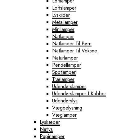
Loftlamper
Loftslamper
Lyskilder
Metallamper
Minilamper
Natlamper
Natlamper Til Børn
Natlamper Til Voksne
Naturlamper
Pendellamper
Spotlamper
Trælamper
Udendørslamper
Udendørslamper I Kobber
Udendørslys
Vægbelysning
Væglamper
Lyskæder
Natlys
Papirlamper