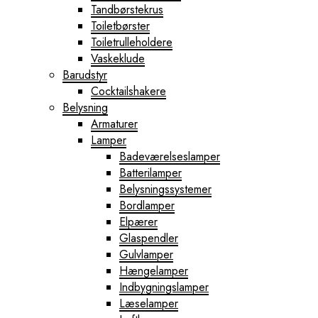
Tandbørstekrus
Toiletbørster
Toiletrulleholdere
Vaskeklude
Barudstyr
Cocktailshakere
Belysning
Armaturer
Lamper
Badeværelseslamper
Batterilamper
Belysningssystemer
Bordlamper
Elpærer
Glaspendler
Gulvlamper
Hængelamper
Indbygningslamper
Læselamper