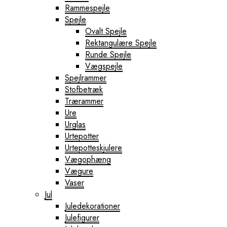
Rammespejle
Spejle
Ovalt Spejle
Rektangulære Spejle
Runde Spejle
Vægspejle
Spejlrammer
Stofbetræk
Trærammer
Ure
Urglas
Urtepotter
Urtepotteskjulere
Vægophæng
Vægure
Vaser
Jul
Juledekorationer
Julefigurer