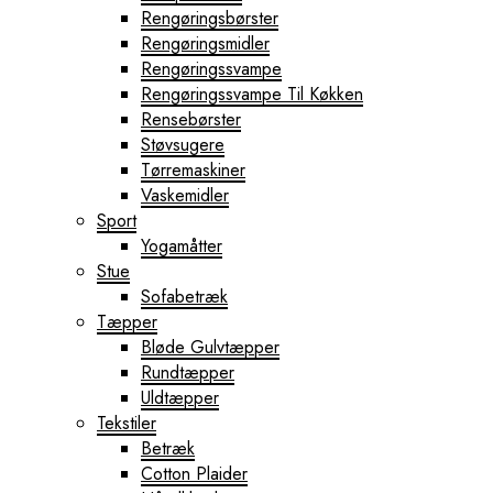
Rengøringsbørster
Rengøringsmidler
Rengøringssvampe
Rengøringssvampe Til Køkken
Rensebørster
Støvsugere
Tørremaskiner
Vaskemidler
Sport
Yogamåtter
Stue
Sofabetræk
Tæpper
Bløde Gulvtæpper
Rundtæpper
Uldtæpper
Tekstiler
Betræk
Cotton Plaider