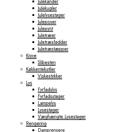
Julekander
Julekugler
Julelysestager
Juleposer
Julepynt
Juletræer
Juletræsfødder
Juletræstæpper
Knive
Slibesten
Køkkentekstiler
Viskestykker
Lys
Fyrfadslys
Fyrfadsstager
Lampelys
Lysestager
Væghængte Lysestager
Rengøring
Damprensere