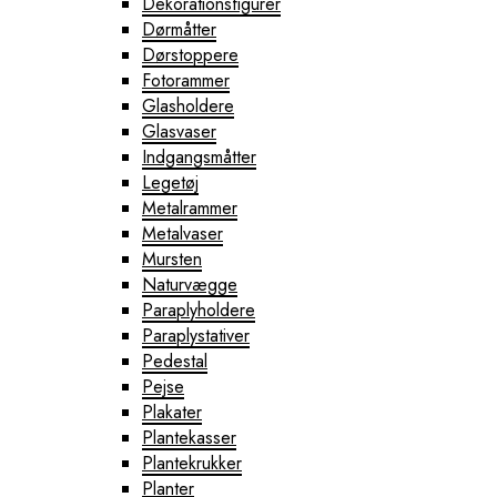
Dekorationsfigurer
Dørmåtter
Dørstoppere
Fotorammer
Glasholdere
Glasvaser
Indgangsmåtter
Legetøj
Metalrammer
Metalvaser
Mursten
Naturvægge
Paraplyholdere
Paraplystativer
Pedestal
Pejse
Plakater
Plantekasser
Plantekrukker
Planter