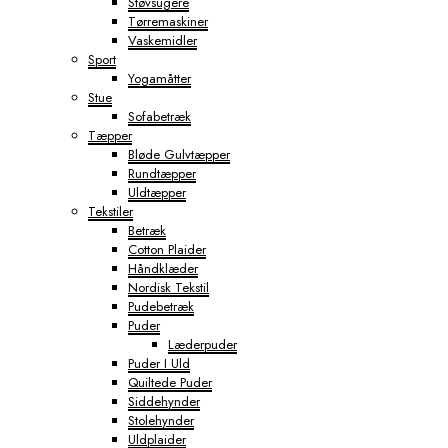
Støvsugere
Tørremaskiner
Vaskemidler
Sport
Yogamåtter
Stue
Sofabetræk
Tæpper
Bløde Gulvtæpper
Rundtæpper
Uldtæpper
Tekstiler
Betræk
Cotton Plaider
Håndklæder
Nordisk Tekstil
Pudebetræk
Puder
Læderpuder
Puder I Uld
Quiltede Puder
Siddehynder
Stolehynder
Uldplaider