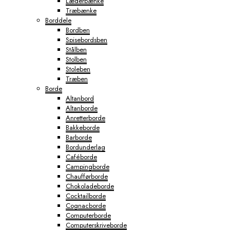
Læderbænke
Træbænke
Borddele
Bordben
Spisebordsben
Stålben
Stolben
Stoleben
Træben
Borde
Altanbord
Altanborde
Anretterborde
Bakkeborde
Barborde
Bordunderlag
Caféborde
Campingborde
Chaufførborde
Chokoladeborde
Cocktailborde
Cognacborde
Computerborde
Computerskriveborde