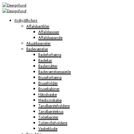
Boligtilbehør
Affaldsartikler
Affaldsposer
Affaldsspande
Akustikpaneler
Badeværelse
Badeforhæng
Badekar
Bademåtter
Badeværelsesspejle
Bruseforhæng
Brusehylder
Brusekabiner
Håndvaske
Medicinskabe
Tandbørsteholdere
Tandbørstekrus
Toiletbørster
Toiletrulleholdere
Vaskeklude