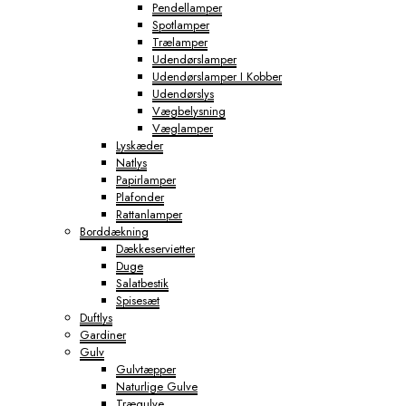
Pendellamper
Spotlamper
Trælamper
Udendørslamper
Udendørslamper I Kobber
Udendørslys
Vægbelysning
Væglamper
Lyskæder
Natlys
Papirlamper
Plafonder
Rattanlamper
Borddækning
Dækkeservietter
Duge
Salatbestik
Spisesæt
Duftlys
Gardiner
Gulv
Gulvtæpper
Naturlige Gulve
Trægulve