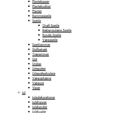
Plantekasser
Plantekrukker
Planter
Rammespejle
Spejle
Ovalt Spejle
Rektangulære Spejle
Runde Spejle
Vægspejle
Spejlrammer
Stofbetræk
Trærammer
Ure
Urglas
Urtepotter
Urtepotteskjulere
Vægophæng
Vægure
Vaser
Jul
Juledekorationer
Julefigurer
Julekander
Julekugler