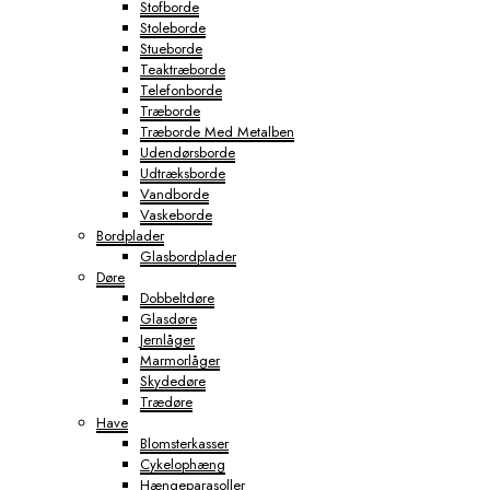
Stofborde
Stoleborde
Stueborde
Teaktræborde
Telefonborde
Træborde
Træborde Med Metalben
Udendørsborde
Udtræksborde
Vandborde
Vaskeborde
Bordplader
Glasbordplader
Døre
Dobbeltdøre
Glasdøre
Jernlåger
Marmorlåger
Skydedøre
Trædøre
Have
Blomsterkasser
Cykelophæng
Hængeparasoller