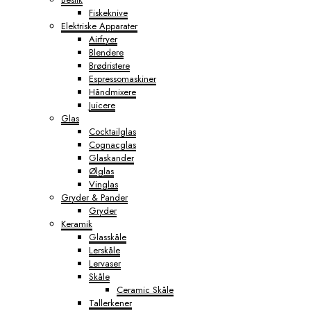
Fiskeknive
Elektriske Apparater
Airfryer
Blendere
Brødristere
Espressomaskiner
Håndmixere
Juicere
Glas
Cocktailglas
Cognacglas
Glaskander
Ølglas
Vinglas
Gryder & Pander
Gryder
Keramik
Glasskåle
Lerskåle
Lervaser
Skåle
Ceramic Skåle
Tallerkener