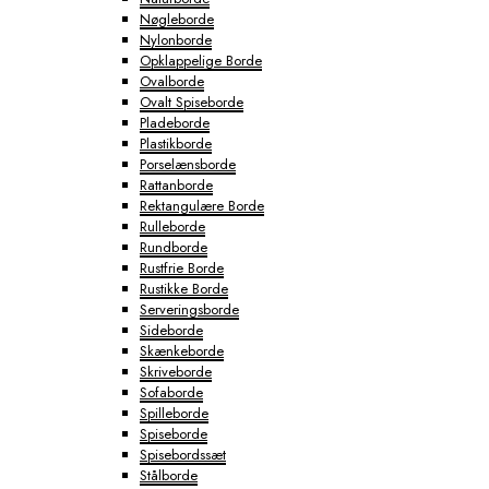
Nøgleborde
Nylonborde
Opklappelige Borde
Ovalborde
Ovalt Spiseborde
Pladeborde
Plastikborde
Porselænsborde
Rattanborde
Rektangulære Borde
Rulleborde
Rundborde
Rustfrie Borde
Rustikke Borde
Serveringsborde
Sideborde
Skænkeborde
Skriveborde
Sofaborde
Spilleborde
Spiseborde
Spisebordssæt
Stålborde