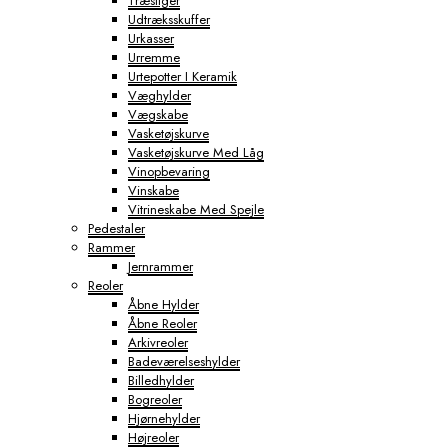
Træstiger
Udtræksskuffer
Urkasser
Urremme
Urtepotter I Keramik
Væghylder
Vægskabe
Vasketøjskurve
Vasketøjskurve Med Låg
Vinopbevaring
Vinskabe
Vitrineskabe Med Spejle
Pedestaler
Rammer
Jernrammer
Reoler
Åbne Hylder
Åbne Reoler
Arkivreoler
Badeværelseshylder
Billedhylder
Bogreoler
Hjørnehylder
Højreoler