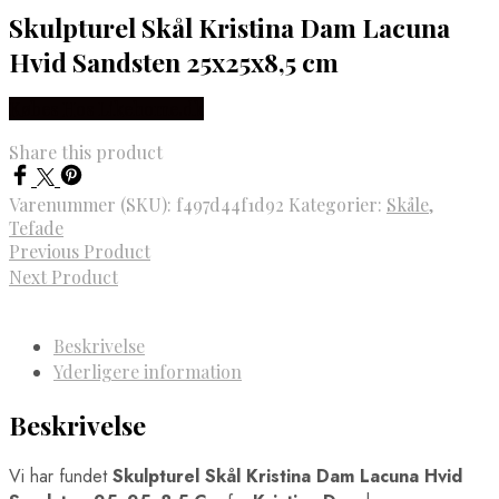
Skulpturel Skål Kristina Dam Lacuna
Hvid Sandsten 25x25x8,5 cm
Købes Hos Likehome.dk
Share this product
Varenummer (SKU):
f497d44f1d92
Kategorier:
Skåle
,
Tefade
Previous Product
Next Product
Beskrivelse
Yderligere information
Beskrivelse
Vi har fundet
Skulpturel Skål Kristina Dam Lacuna Hvid