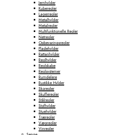
Jernhylder
Kubereoler
Lagerreoler
Metalhylder
Metalreoler
Multifunktionelle Reoler
Netreoler
Opbevaringsreoler
Pladehylder
Rattanhylder
Reolhylder
Reolskabe
Reolsystemer
Rumdelere
Rustikke Hylder
Skoreoler
Skuffereoler
Stålreoler
Stofhylder
Stuehylder
Træreoler
Vægreoler
Vinreoler
Senge