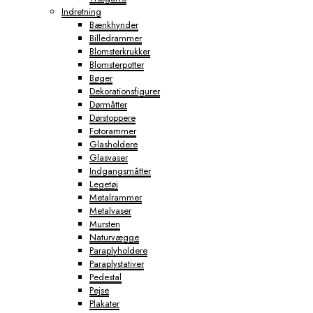
Indretning
Bænkhynder
Billedrammer
Blomsterkrukker
Blomsterpotter
Bøger
Dekorationsfigurer
Dørmåtter
Dørstoppere
Fotorammer
Glasholdere
Glasvaser
Indgangsmåtter
Legetøj
Metalrammer
Metalvaser
Mursten
Naturvægge
Paraplyholdere
Paraplystativer
Pedestal
Pejse
Plakater