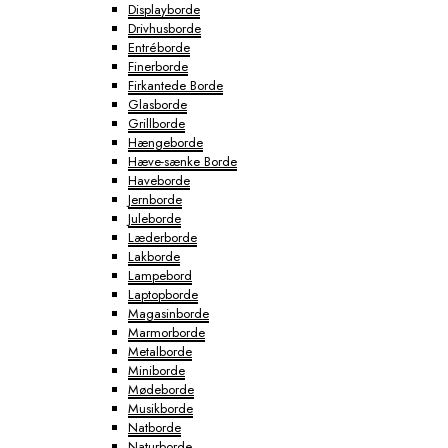
Displayborde
Drivhusborde
Entréborde
Finerborde
Firkantede Borde
Glasborde
Grillborde
Hængeborde
Hæve-sænke Borde
Haveborde
Jernborde
Juleborde
Læderborde
Lakborde
Lampebord
Laptopborde
Magasinborde
Marmorborde
Metalborde
Miniborde
Mødeborde
Musikborde
Natborde
Naturborde