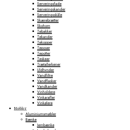
Serveringsfade
Serveringskander
Serveringsskåle
Skærebrætter
Skohorn
Tebakker
Tekander
Tekopper
Teposer
Tepotter
Teskeer
Trætallerkener
Uldhynder
Vandfiltre
Vandflasker
Vandkander
Vinholdere
Vinkarafler
Vinkølere
Møbler
Aluminiumsmøbler
Bænke
Jernbænke