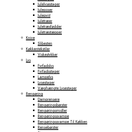
Julelysestager
Juleposer
Julepynt
Juletræer
Juletræsfødder
Juletræstæpper
Knive
Slibesten
Køkkentekstiler
Viskestykker
Lys
Fyrfadslys
Fyrfadsstager
Lampelys
Lysestager
Væghængte Lysestager
Rengøring
Damprensere
Rengøringsbørster
Rengøringsmidler
Rengøringssvampe
Rengøringssvampe Til Køkken
Rensebørster