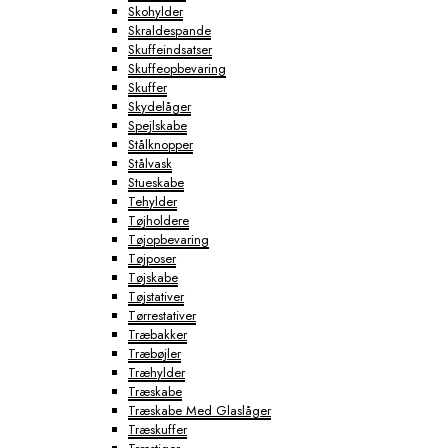
Skohylder
Skraldespande
Skuffeindsatser
Skuffeopbevaring
Skuffer
Skydelåger
Spejlskabe
Stålknopper
Stålvask
Stueskabe
Tehylder
Tøjholdere
Tøjopbevaring
Tøjposer
Tøjskabe
Tøjstativer
Tørrestativer
Træbakker
Træbøjler
Træhylder
Træskabe
Træskabe Med Glaslåger
Træskuffer