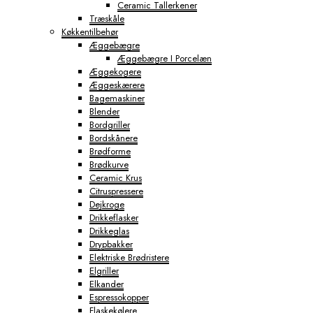
Ceramic Tallerkener
Træskåle
Køkkentilbehør
Æggebægre
Æggebægre I Porcelæn
Æggekogere
Æggeskærere
Bagemaskiner
Blender
Bordgriller
Bordskånere
Brødforme
Brødkurve
Ceramic Krus
Citruspressere
Dejkroge
Drikkeflasker
Drikkeglas
Drypbakker
Elektriske Brødristere
Elgriller
Elkander
Espressokopper
Flaskekølere