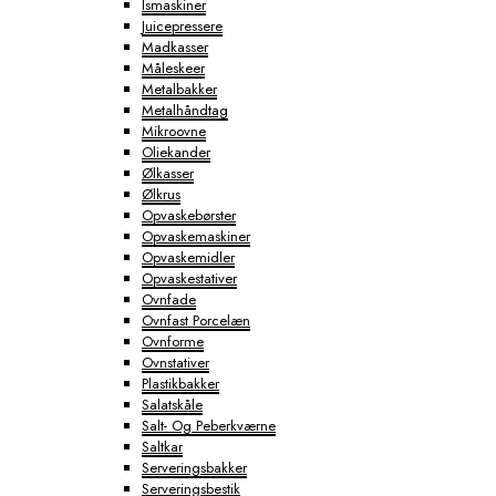
Ismaskiner
Juicepressere
Madkasser
Måleskeer
Metalbakker
Metalhåndtag
Mikroovne
Oliekander
Ølkasser
Ølkrus
Opvaskebørster
Opvaskemaskiner
Opvaskemidler
Opvaskestativer
Ovnfade
Ovnfast Porcelæn
Ovnforme
Ovnstativer
Plastikbakker
Salatskåle
Salt- Og Peberkværne
Saltkar
Serveringsbakker
Serveringsbestik