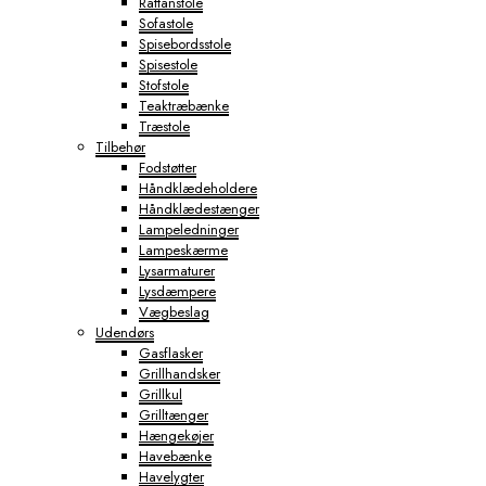
Rattanstole
Sofastole
Spisebordsstole
Spisestole
Stofstole
Teaktræbænke
Træstole
Tilbehør
Fodstøtter
Håndklædeholdere
Håndklædestænger
Lampeledninger
Lampeskærme
Lysarmaturer
Lysdæmpere
Vægbeslag
Udendørs
Gasflasker
Grillhandsker
Grillkul
Grilltænger
Hængekøjer
Havebænke
Havelygter