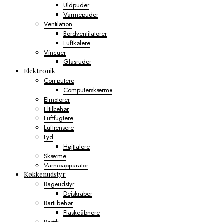
Uldpuder
Varmepuder
Ventilation
Bordventilatorer
Luftkølere
Vinduer
Glasruder
Elektronik
Computere
Computerskærme
Elmotorer
Eltilbehør
Luftfugtere
Luftrensere
Lyd
Højttalere
Skærme
Varmeapparater
Køkkenudstyr
Bageudstyr
Dejskraber
Bartilbehør
Flaskeåbnere
Bestik