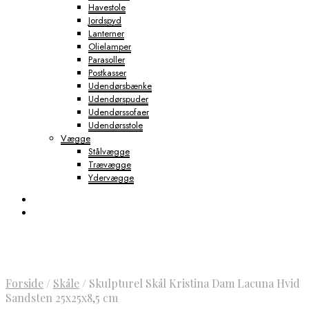
Havestole
Jordspyd
Lanterner
Olielamper
Parasoller
Postkasser
Udendørsbænke
Udendørspuder
Udendørssofaer
Udendørsstole
Vægge
Stålvægge
Trævægge
Ydervægge
Forside
/
Skåle
/
Skulpturel Skål Kristina Dam Lacuna Hvid
Sandsten 25x25x8,5 cm