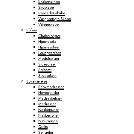
Køkkenskabe
Skoskabe
Skydedørsskabe
Væghængte Skabe
Vitrineskabe
Sofaer
Chaiselonger
Hjørnesofa
Hjørnesofaer
Loungesofaer
Modulsofaer
Sidesofaer
Sofasæt
Sovesofaer
Soveværelse
Babymadrasser
Hovedpuder
Madrasbetræk
Madrasser
Nakkepuder
Nakkestøtter
Natursenge
Quilts
Sengetøj