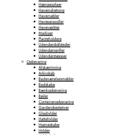
Hængesofaer
Haveindretning
Havemøbler
Haveparasoller
Haveværktøj
Markiser
Planteholdere
Udendørsbålsteder
Udendørsgriller
Udendørstæpper
Opbevaring
Afskærmning
Arkivskab
Badeværelsesmøbler
Badskabe
Bænkopbevaring
Bøjler
Containeropbevaring
Garderobestativer
Glashylder
Hattehylder
Hjørneskabe
Hylder