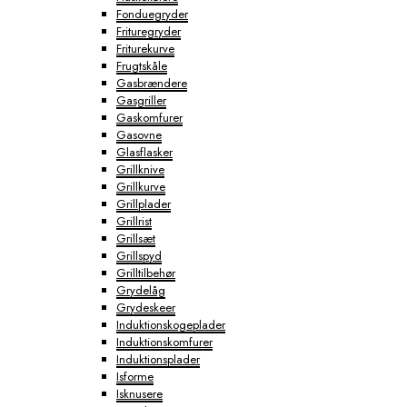
Fonduegryder
Frituregryder
Friturekurve
Frugtskåle
Gasbrændere
Gasgriller
Gaskomfurer
Gasovne
Glasflasker
Grillknive
Grillkurve
Grillplader
Grillrist
Grillsæt
Grillspyd
Grilltilbehør
Grydelåg
Grydeskeer
Induktionskogeplader
Induktionskomfurer
Induktionsplader
Isforme
Isknusere