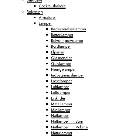
Barudstyr
Cocktailshakere
Belysning
Armaturer
Lamper
Badeværelseslamper
Batterilamper
Belysningssystemer
Bordlamper
Elpærer
Glaspendler
Gulvlamper
Hængelamper
Indbygningslamper
Læselamper
Loftlamper
Loftslamper
Lyskilder
Metallamper
Minilamper
Natlamper
Natlamper Til Børn
Natlamper Til Voksne
Naturlamper