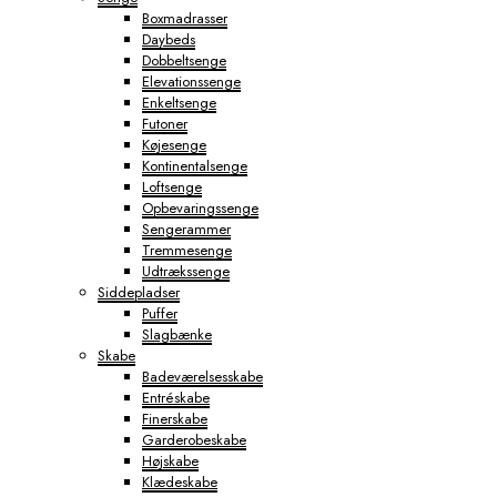
Boxmadrasser
Daybeds
Dobbeltsenge
Elevationssenge
Enkeltsenge
Futoner
Køjesenge
Kontinentalsenge
Loftsenge
Opbevaringssenge
Sengerammer
Tremmesenge
Udtrækssenge
Siddepladser
Puffer
Slagbænke
Skabe
Badeværelsesskabe
Entréskabe
Finerskabe
Garderobeskabe
Højskabe
Klædeskabe