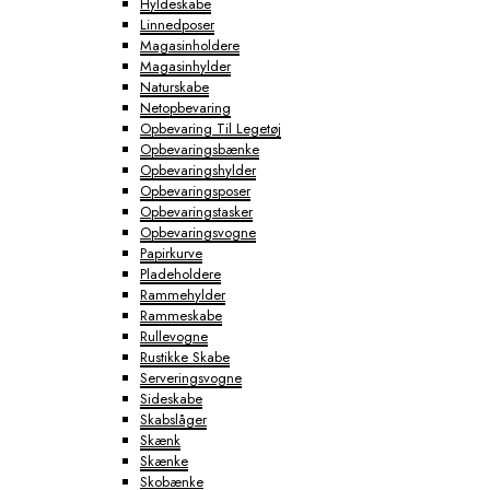
Hyldeskabe
Linnedposer
Magasinholdere
Magasinhylder
Naturskabe
Netopbevaring
Opbevaring Til Legetøj
Opbevaringsbænke
Opbevaringshylder
Opbevaringsposer
Opbevaringstasker
Opbevaringsvogne
Papirkurve
Pladeholdere
Rammehylder
Rammeskabe
Rullevogne
Rustikke Skabe
Serveringsvogne
Sideskabe
Skabslåger
Skænk
Skænke
Skobænke