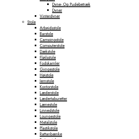
Dyne- Og Pudebetræk
Dyner
Vinterdyner
Stole
Arbejdsstole
Barstole
Campingstole
Computerstole
Dækstole
Fløjlsstole
Fodskamler
Gyngestole
Højstole
Jernstole
Kontorstole
Læderstole
Lædertaburetter
Lænestole
Linnedstole
Loungestole
Metalstole
Plastikstole
Rattanbænke