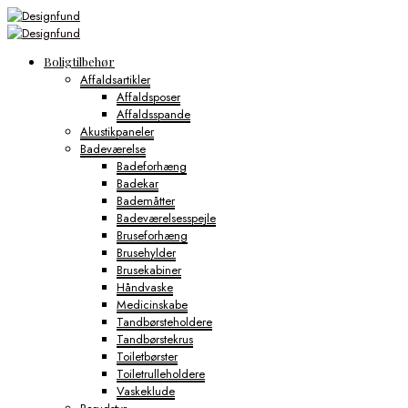
Boligtilbehør
Affaldsartikler
Affaldsposer
Affaldsspande
Akustikpaneler
Badeværelse
Badeforhæng
Badekar
Bademåtter
Badeværelsesspejle
Bruseforhæng
Brusehylder
Brusekabiner
Håndvaske
Medicinskabe
Tandbørsteholdere
Tandbørstekrus
Toiletbørster
Toiletrulleholdere
Vaskeklude