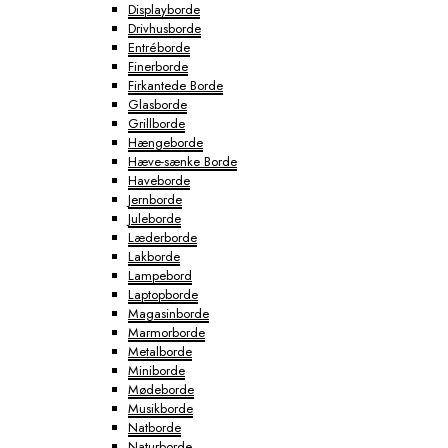
Displayborde
Drivhusborde
Entréborde
Finerborde
Firkantede Borde
Glasborde
Grillborde
Hængeborde
Hæve-sænke Borde
Haveborde
Jernborde
Juleborde
Læderborde
Lakborde
Lampebord
Laptopborde
Magasinborde
Marmorborde
Metalborde
Miniborde
Mødeborde
Musikborde
Natborde
Naturborde