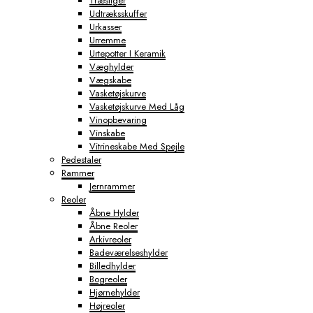
Træstiger
Udtræksskuffer
Urkasser
Urremme
Urtepotter I Keramik
Væghylder
Vægskabe
Vasketøjskurve
Vasketøjskurve Med Låg
Vinopbevaring
Vinskabe
Vitrineskabe Med Spejle
Pedestaler
Rammer
Jernrammer
Reoler
Åbne Hylder
Åbne Reoler
Arkivreoler
Badeværelseshylder
Billedhylder
Bogreoler
Hjørnehylder
Højreoler