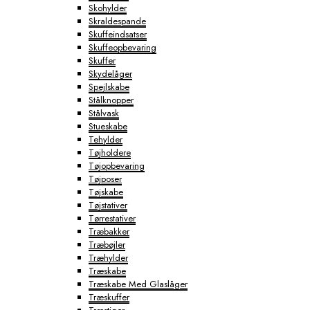
Skohylder
Skraldespande
Skuffeindsatser
Skuffeopbevaring
Skuffer
Skydelåger
Spejlskabe
Stålknopper
Stålvask
Stueskabe
Tehylder
Tøjholdere
Tøjopbevaring
Tøjposer
Tøjskabe
Tøjstativer
Tørrestativer
Træbakker
Træbøjler
Træhylder
Træskabe
Træskabe Med Glaslåger
Træskuffer