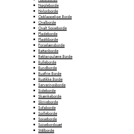
Nøgleborde
Nylonborde
Opklappelige Borde
Ovalborde
Ovalt Spiseborde
Pladeborde
Plastikborde
Porselænsborde
Rattanborde
Rektangulære Borde
Rulleborde
Rundborde
Rustfrie Borde
Rustikke Borde
Serveringsborde
Sideborde
Skænkeborde
Skriveborde
Sofaborde
Spilleborde
Spiseborde
Spisebordssæt
Stålborde