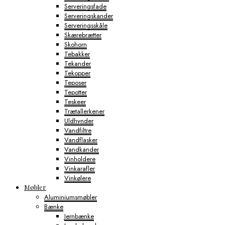
Serveringsfade
Serveringskander
Serveringsskåle
Skærebrætter
Skohorn
Tebakker
Tekander
Tekopper
Teposer
Tepotter
Teskeer
Trætallerkener
Uldhynder
Vandfiltre
Vandflasker
Vandkander
Vinholdere
Vinkarafler
Vinkølere
Møbler
Aluminiumsmøbler
Bænke
Jernbænke