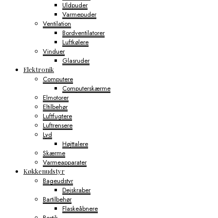
Uldpuder
Varmepuder
Ventilation
Bordventilatorer
Luftkølere
Vinduer
Glasruder
Elektronik
Computere
Computerskærme
Elmotorer
Eltilbehør
Luftfugtere
Luftrensere
Lyd
Højttalere
Skærme
Varmeapparater
Køkkenudstyr
Bageudstyr
Dejskraber
Bartilbehør
Flaskeåbnere
Bestik