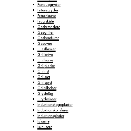
Fonduegryder
Frituregryder
Friturekurve
Frugtskåle
Gasbrændere
Gasgriller
Gaskomfurer
Gasovne
Glasflasker
Grillknive
Grillkurve
Grillplader
Grillrist
Grillsæt
Grillspyd
Grilltilbehør
Grydelåg
Grydeskeer
Induktionskogeplader
Induktionskomfurer
Induktionsplader
Isforme
Isknusere