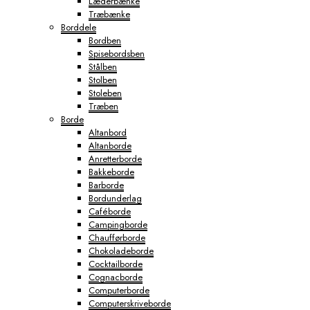
Læderbænke
Træbænke
Borddele
Bordben
Spisebordsben
Stålben
Stolben
Stoleben
Træben
Borde
Altanbord
Altanborde
Anretterborde
Bakkeborde
Barborde
Bordunderlag
Caféborde
Campingborde
Chaufførborde
Chokoladeborde
Cocktailborde
Cognacborde
Computerborde
Computerskriveborde