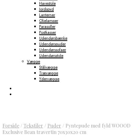
Havestole
Jordspyd
Lanterner
Olielamper
Parasoller
Postkasser
Udendørsbænke
Udendørspuder
Udendørssofaer
Udendørsstole
Vægge
Stålvægge
Trævægge
Ydervægge
Forside
/
Tekstiler
/
Puder
/
Pyntepude med fyld WOOOD
Exclusive Bean travertin 70x30x20 cm