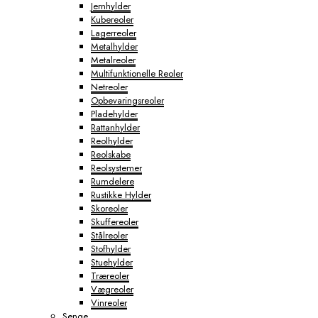
Jernhylder
Kubereoler
Lagerreoler
Metalhylder
Metalreoler
Multifunktionelle Reoler
Netreoler
Opbevaringsreoler
Pladehylder
Rattanhylder
Reolhylder
Reolskabe
Reolsystemer
Rumdelere
Rustikke Hylder
Skoreoler
Skuffereoler
Stålreoler
Stofhylder
Stuehylder
Træreoler
Vægreoler
Vinreoler
Senge