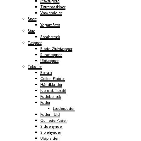
Støvsugere
Tørremaskiner
Vaskemidler
Sport
Yogamåtter
Stue
Sofabetræk
Tæpper
Bløde Gulvtæpper
Rundtæpper
Uldtæpper
Tekstiler
Betræk
Cotton Plaider
Håndklæder
Nordisk Tekstil
Pudebetræk
Puder
Læderpuder
Puder I Uld
Quiltede Puder
Siddehynder
Stolehynder
Uldplaider