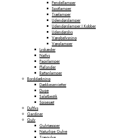
Pendellamper
Spotlamper
Trælamper
Udendørslamper
Udendørslamper I Kobber
Udendørslys
Vægbelysning
Væglamper
Lyskæder
Natlys
Papirlamper
Plafonder
Rattanlamper
Borddækning
Dækkeservietter
Duge
Salatbestik
Spisesæt
Duftlys
Gardiner
Gulv
Gulvtæpper
Naturlige Gulve
Trægulve