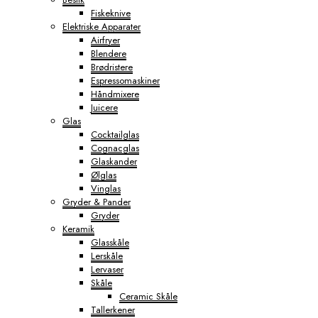
Fiskeknive
Elektriske Apparater
Airfryer
Blendere
Brødristere
Espressomaskiner
Håndmixere
Juicere
Glas
Cocktailglas
Cognacglas
Glaskander
Ølglas
Vinglas
Gryder & Pander
Gryder
Keramik
Glasskåle
Lerskåle
Lervaser
Skåle
Ceramic Skåle
Tallerkener