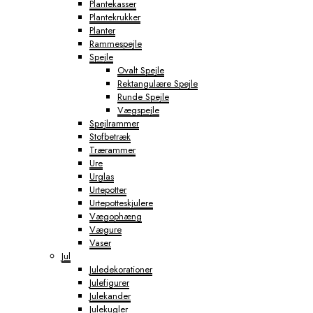
Plantekasser
Plantekrukker
Planter
Rammespejle
Spejle
Ovalt Spejle
Rektangulære Spejle
Runde Spejle
Vægspejle
Spejlrammer
Stofbetræk
Trærammer
Ure
Urglas
Urtepotter
Urtepotteskjulere
Vægophæng
Vægure
Vaser
Jul
Juledekorationer
Julefigurer
Julekander
Julekugler