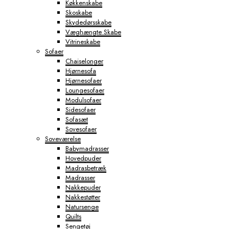
Køkkenskabe
Skoskabe
Skydedørsskabe
Væghængte Skabe
Vitrineskabe
Sofaer
Chaiselonger
Hjørnesofa
Hjørnesofaer
Loungesofaer
Modulsofaer
Sidesofaer
Sofasæt
Sovesofaer
Soveværelse
Babymadrasser
Hovedpuder
Madrasbetræk
Madrasser
Nakkepuder
Nakkestøtter
Natursenge
Quilts
Sengetøj