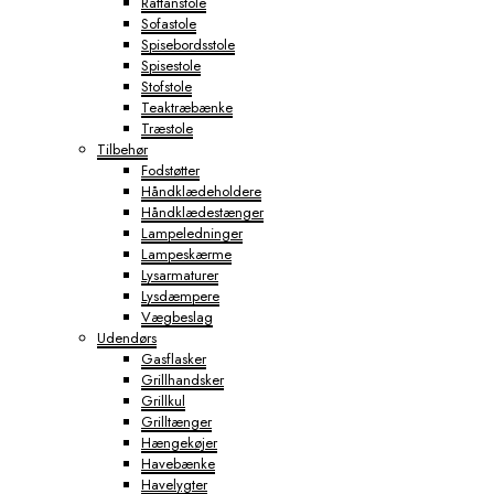
Rattanstole
Sofastole
Spisebordsstole
Spisestole
Stofstole
Teaktræbænke
Træstole
Tilbehør
Fodstøtter
Håndklædeholdere
Håndklædestænger
Lampeledninger
Lampeskærme
Lysarmaturer
Lysdæmpere
Vægbeslag
Udendørs
Gasflasker
Grillhandsker
Grillkul
Grilltænger
Hængekøjer
Havebænke
Havelygter