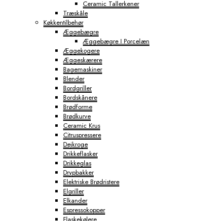
Ceramic Tallerkener
Træskåle
Køkkentilbehør
Æggebægre
Æggebægre I Porcelæn
Æggekogere
Æggeskærere
Bagemaskiner
Blender
Bordgriller
Bordskånere
Brødforme
Brødkurve
Ceramic Krus
Citruspressere
Dejkroge
Drikkeflasker
Drikkeglas
Drypbakker
Elektriske Brødristere
Elgriller
Elkander
Espressokopper
Flaskekølere