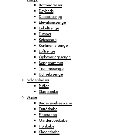
Boxmadrasser
Daybeds
Dobbeltsenge
Elevationssenge
Enkeltsenge
Futoner
Køjesenge
Kontinentalsenge
Loftsenge
Opbevaringssenge
Sengerammer
Tremmesenge
Udtrækssenge
Siddepladser
Puffer
Slagbænke
Skabe
Badeværelsesskabe
Entréskabe
Finerskabe
Garderobeskabe
Højskabe
Klædeskabe