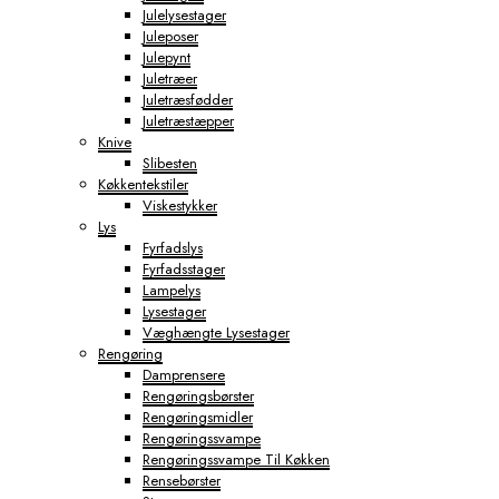
Julelysestager
Juleposer
Julepynt
Juletræer
Juletræsfødder
Juletræstæpper
Knive
Slibesten
Køkkentekstiler
Viskestykker
Lys
Fyrfadslys
Fyrfadsstager
Lampelys
Lysestager
Væghængte Lysestager
Rengøring
Damprensere
Rengøringsbørster
Rengøringsmidler
Rengøringssvampe
Rengøringssvampe Til Køkken
Rensebørster