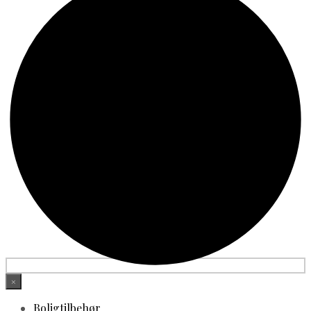
×
Boligtilbehør