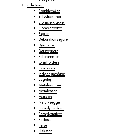
Indretning
Bænkhynder
Billedrammer
Blomsterkrukker
Blomsterpotter
Bøger
Dekorationsfigurer
Dørmåtter
Dørstoppere
Fotorammer
Glasholdere
Glasvaser
Indgangsmåtter
Legetøj
Metalrammer
Metalvaser
Mursten
Naturvægge
Paraplyholdere
Paraplystativer
Pedestal
Pejse
Plakater