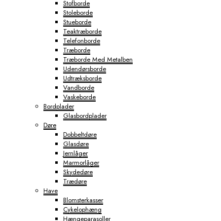
Stofborde
Stoleborde
Stueborde
Teaktræborde
Telefonborde
Træborde
Træborde Med Metalben
Udendørsborde
Udtræksborde
Vandborde
Vaskeborde
Bordplader
Glasbordplader
Døre
Dobbeltdøre
Glasdøre
Jernlåger
Marmorlåger
Skydedøre
Trædøre
Have
Blomsterkasser
Cykelophæng
Hængeparasoller