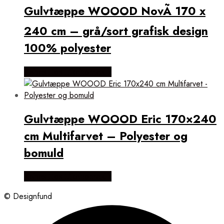
Gulvtæppe WOOOD NovÃ 170 x
240 cm – grå/sort grafisk design
100% polyester
Købes Hos Likehome.dk
Gulvtæppe WOOOD Eric 170×240
cm Multifarvet – Polyester og
bomuld
Købes Hos Likehome.dk
© Designfund