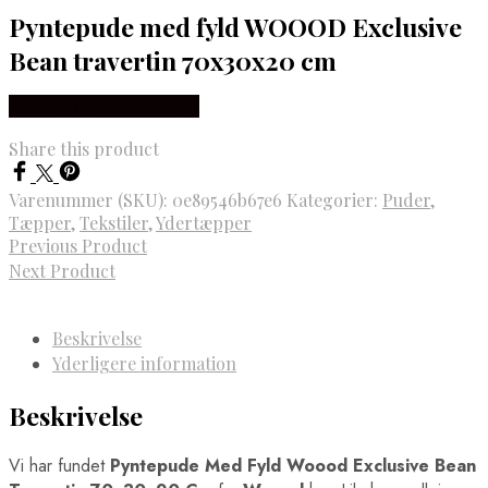
Pyntepude med fyld WOOOD Exclusive
Bean travertin 70x30x20 cm
Købes Hos Likehome.dk
Share this product
Varenummer (SKU):
0e89546b67e6
Kategorier:
Puder
,
Tæpper
,
Tekstiler
,
Ydertæpper
Previous Product
Next Product
Beskrivelse
Yderligere information
Beskrivelse
Vi har fundet
Pyntepude Med Fyld Woood Exclusive Bean