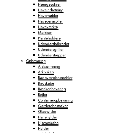
Hængesofaer
Haveindretning
Havemøbler
Haveparasoller
Haveværktøj
Markiser
Planteholdere
Udendørsbålsteder
Udendørsgriller
Udendørstæpper
Opbevaring
Afskærmning
Arkivskab
Badeværelsesmøbler
Badskabe
Bænkopbevaring
Bøjler
Containeropbevaring
Garderobestativer
Glashylder
Hattehylder
Hjørneskabe
Hylder