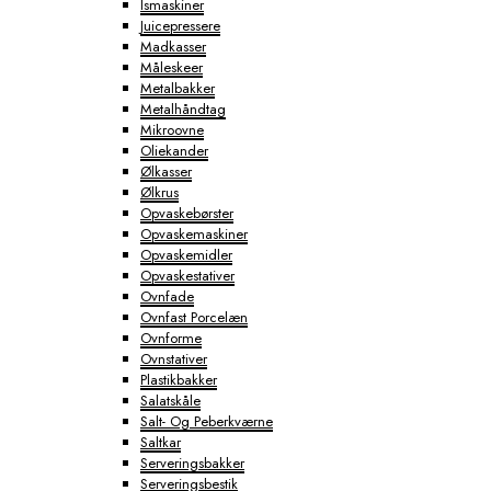
Ismaskiner
Juicepressere
Madkasser
Måleskeer
Metalbakker
Metalhåndtag
Mikroovne
Oliekander
Ølkasser
Ølkrus
Opvaskebørster
Opvaskemaskiner
Opvaskemidler
Opvaskestativer
Ovnfade
Ovnfast Porcelæn
Ovnforme
Ovnstativer
Plastikbakker
Salatskåle
Salt- Og Peberkværne
Saltkar
Serveringsbakker
Serveringsbestik