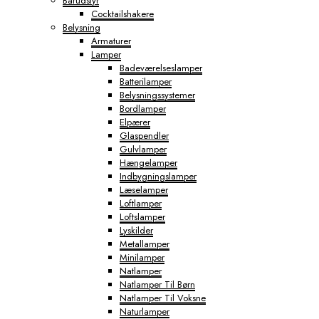
Barudstyr
Cocktailshakere
Belysning
Armaturer
Lamper
Badeværelseslamper
Batterilamper
Belysningssystemer
Bordlamper
Elpærer
Glaspendler
Gulvlamper
Hængelamper
Indbygningslamper
Læselamper
Loftlamper
Loftslamper
Lyskilder
Metallamper
Minilamper
Natlamper
Natlamper Til Børn
Natlamper Til Voksne
Naturlamper