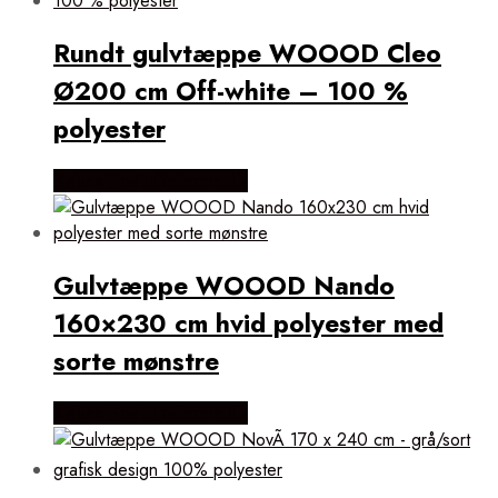
Rundt gulvtæppe WOOOD Cleo
Ø200 cm Off-white – 100 %
polyester
Købes Hos Likehome.dk
Gulvtæppe WOOOD Nando
160×230 cm hvid polyester med
sorte mønstre
Købes Hos Likehome.dk