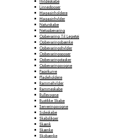
Hyldeskabe
Linnedposer
Magasinholdere
Magasinhylder
Naturskabe
Netopbevaring
Opbevaring Til Legetøj
Opbevaringsbænke
Opbevaringshylder
Opbevaringsposer
Opbevaringstasker
Opbevaringsvogne
Papirkurve
Pladeholdere
Rammehylder
Rammeskabe
Rullevogne
Rustikke Skabe
Serveringsvogne
Sideskabe
Skabslåger
Skænk
Skænke
Skobænke