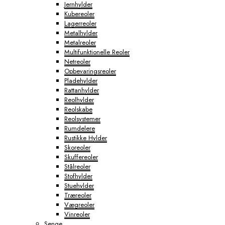
Jernhylder
Kubereoler
Lagerreoler
Metalhylder
Metalreoler
Multifunktionelle Reoler
Netreoler
Opbevaringsreoler
Pladehylder
Rattanhylder
Reolhylder
Reolskabe
Reolsystemer
Rumdelere
Rustikke Hylder
Skoreoler
Skuffereoler
Stålreoler
Stofhylder
Stuehylder
Træreoler
Vægreoler
Vinreoler
Senge