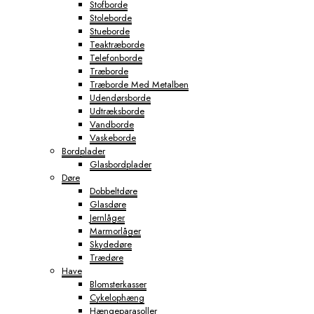
Stofborde
Stoleborde
Stueborde
Teaktræborde
Telefonborde
Træborde
Træborde Med Metalben
Udendørsborde
Udtræksborde
Vandborde
Vaskeborde
Bordplader
Glasbordplader
Døre
Dobbeltdøre
Glasdøre
Jernlåger
Marmorlåger
Skydedøre
Trædøre
Have
Blomsterkasser
Cykelophæng
Hængeparasoller