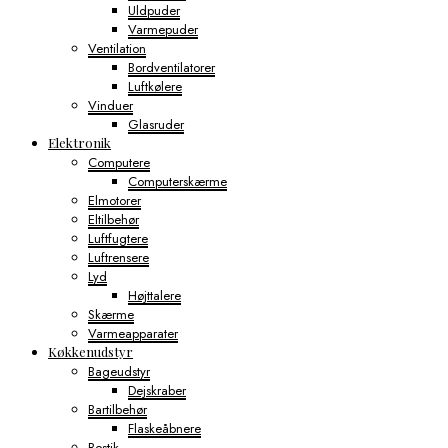
Uldpuder
Varmepuder
Ventilation
Bordventilatorer
Luftkølere
Vinduer
Glasruder
Elektronik
Computere
Computerskærme
Elmotorer
Eltilbehør
Luftfugtere
Luftrensere
Lyd
Højttalere
Skærme
Varmeapparater
Køkkenudstyr
Bageudstyr
Dejskraber
Bartilbehør
Flaskeåbnere
Bestik