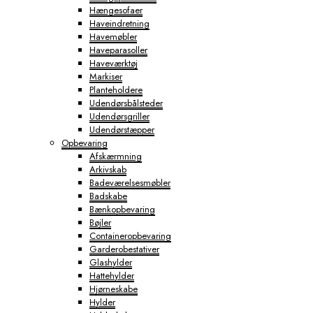
Hængesofaer
Haveindretning
Havemøbler
Haveparasoller
Haveværktøj
Markiser
Planteholdere
Udendørsbålsteder
Udendørsgriller
Udendørstæpper
Opbevaring
Afskærmning
Arkivskab
Badeværelsesmøbler
Badskabe
Bænkopbevaring
Bøjler
Containeropbevaring
Garderobestativer
Glashylder
Hattehylder
Hjørneskabe
Hylder