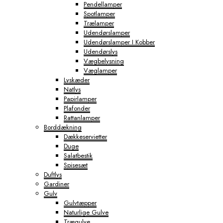
Pendellamper
Spotlamper
Trælamper
Udendørslamper
Udendørslamper I Kobber
Udendørslys
Vægbelysning
Væglamper
Lyskæder
Natlys
Papirlamper
Plafonder
Rattanlamper
Borddækning
Dækkeservietter
Duge
Salatbestik
Spisesæt
Duftlys
Gardiner
Gulv
Gulvtæpper
Naturlige Gulve
Trægulve