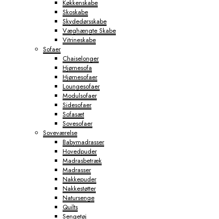
Køkkenskabe
Skoskabe
Skydedørsskabe
Væghængte Skabe
Vitrineskabe
Sofaer
Chaiselonger
Hjørnesofa
Hjørnesofaer
Loungesofaer
Modulsofaer
Sidesofaer
Sofasæt
Sovesofaer
Soveværelse
Babymadrasser
Hovedpuder
Madrasbetræk
Madrasser
Nakkepuder
Nakkestøtter
Natursenge
Quilts
Sengetøj