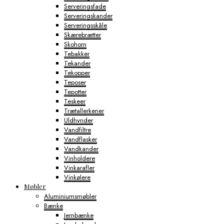
Serveringsfade
Serveringskander
Serveringsskåle
Skærebrætter
Skohorn
Tebakker
Tekander
Tekopper
Teposer
Tepotter
Teskeer
Trætallerkener
Uldhynder
Vandfiltre
Vandflasker
Vandkander
Vinholdere
Vinkarafler
Vinkølere
Møbler
Aluminiumsmøbler
Bænke
Jernbænke