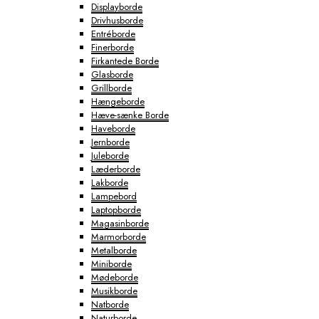
Displayborde
Drivhusborde
Entréborde
Finerborde
Firkantede Borde
Glasborde
Grillborde
Hængeborde
Hæve-sænke Borde
Haveborde
Jernborde
Juleborde
Læderborde
Lakborde
Lampebord
Laptopborde
Magasinborde
Marmorborde
Metalborde
Miniborde
Mødeborde
Musikborde
Natborde
Naturborde