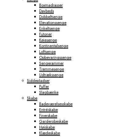
Boxmadrasser
Daybeds
Dobbeltsenge
Elevationssenge
Enkeltsenge
Futoner
Køjesenge
Kontinentalsenge
Loftsenge
Opbevaringssenge
Sengerammer
Tremmesenge
Udtrækssenge
Siddepladser
Puffer
Slagbænke
Skabe
Badeværelsesskabe
Entréskabe
Finerskabe
Garderobeskabe
Højskabe
Klædeskabe