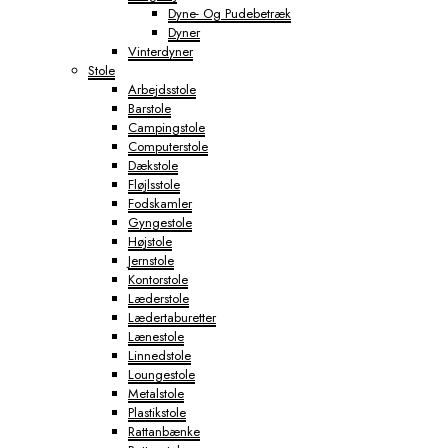
Dyne- Og Pudebetræk
Dyner
Vinterdyner
Stole
Arbejdsstole
Barstole
Campingstole
Computerstole
Dækstole
Fløjlsstole
Fodskamler
Gyngestole
Højstole
Jernstole
Kontorstole
Læderstole
Lædertaburetter
Lænestole
Linnedstole
Loungestole
Metalstole
Plastikstole
Rattanbænke