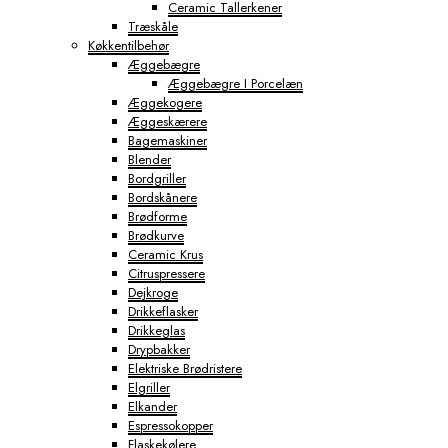
Ceramic Tallerkener
Træskåle
Køkkentilbehør
Æggebægre
Æggebægre I Porcelæn
Æggekogere
Æggeskærere
Bagemaskiner
Blender
Bordgriller
Bordskånere
Brødforme
Brødkurve
Ceramic Krus
Citruspressere
Dejkroge
Drikkeflasker
Drikkeglas
Drypbakker
Elektriske Brødristere
Elgriller
Elkander
Espressokopper
Flaskekølere