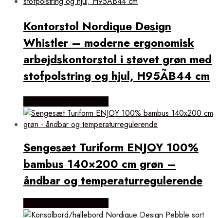
Kontorstol Nordique Design
Whistler – moderne ergonomisk
arbejdskontorstol i støvet grøn med
stofpolstring og hjul, H95ÃB44 cm
Købes Hos Likehome.dk
Sengesæt Turiform ENJOY 100%
bambus 140×200 cm grøn –
åndbar og temperaturregulerende
Købes Hos Likehome.dk