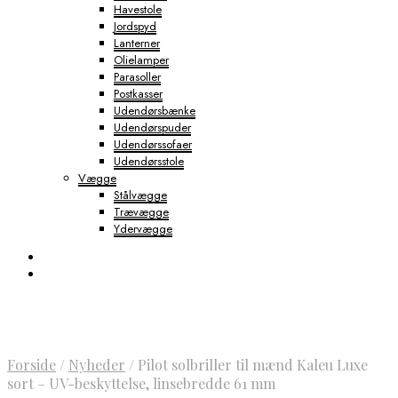
Havestole
Jordspyd
Lanterner
Olielamper
Parasoller
Postkasser
Udendørsbænke
Udendørspuder
Udendørssofaer
Udendørsstole
Vægge
Stålvægge
Trævægge
Ydervægge
Forside
/
Nyheder
/
Pilot solbriller til mænd Kaleu Luxe
sort – UV-beskyttelse, linsebredde 61 mm