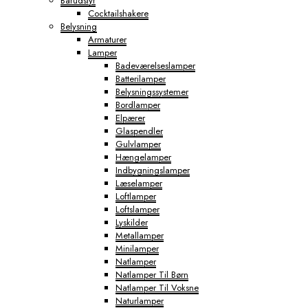
Barudstyr
Cocktailshakere
Belysning
Armaturer
Lamper
Badeværelseslamper
Batterilamper
Belysningssystemer
Bordlamper
Elpærer
Glaspendler
Gulvlamper
Hængelamper
Indbygningslamper
Læselamper
Loftlamper
Loftslamper
Lyskilder
Metallamper
Minilamper
Natlamper
Natlamper Til Børn
Natlamper Til Voksne
Naturlamper