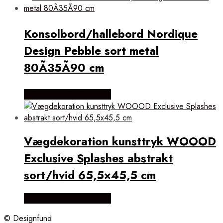
Konsolbord/hallebord Nordique
Design Pebble sort metal
80Ã35Ã90 cm
Købes Hos Likehome.dk
Vægdekoration kunsttryk WOOOD
Exclusive Splashes abstrakt
sort/hvid 65,5×45,5 cm
Købes Hos Likehome.dk
© Designfund