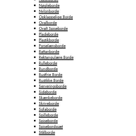
Nøgleborde
Nylonborde
Opklappelige Borde
Ovalborde
Ovalt Spiseborde
Pladeborde
Plastikborde
Porselænsborde
Rattanborde
Rektangulære Borde
Rulleborde
Rundborde
Rustfrie Borde
Rustikke Borde
Serveringsborde
Sideborde
Skænkeborde
Skriveborde
Sofaborde
Spilleborde
Spiseborde
Spisebordssæt
Stålborde