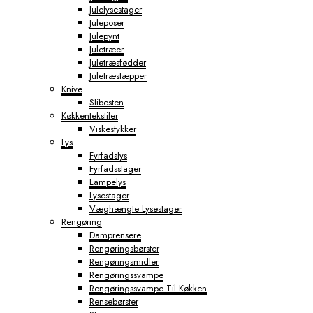
Julelysestager
Juleposer
Julepynt
Juletræer
Juletræsfødder
Juletræstæpper
Knive
Slibesten
Køkkentekstiler
Viskestykker
Lys
Fyrfadslys
Fyrfadsstager
Lampelys
Lysestager
Væghængte Lysestager
Rengøring
Damprensere
Rengøringsbørster
Rengøringsmidler
Rengøringssvampe
Rengøringssvampe Til Køkken
Rensebørster