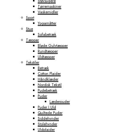
Støvsugere
Tørremaskiner
Vaskemidler
Sport
Yogamåtter
Stue
Sofabetræk
Tæpper
Bløde Gulvtæpper
Rundtæpper
Uldtæpper
Tekstiler
Betræk
Cotton Plaider
Håndklæder
Nordisk Tekstil
Pudebetræk
Puder
Læderpuder
Puder I Uld
Quiltede Puder
Siddehynder
Stolehynder
Uldplaider