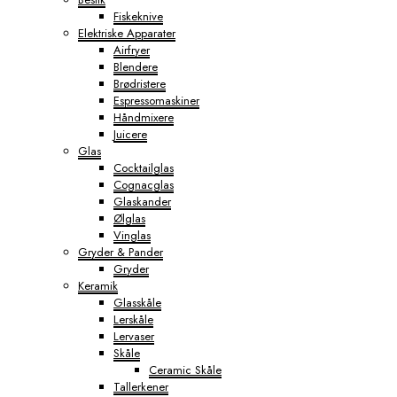
Fiskeknive
Elektriske Apparater
Airfryer
Blendere
Brødristere
Espressomaskiner
Håndmixere
Juicere
Glas
Cocktailglas
Cognacglas
Glaskander
Ølglas
Vinglas
Gryder & Pander
Gryder
Keramik
Glasskåle
Lerskåle
Lervaser
Skåle
Ceramic Skåle
Tallerkener