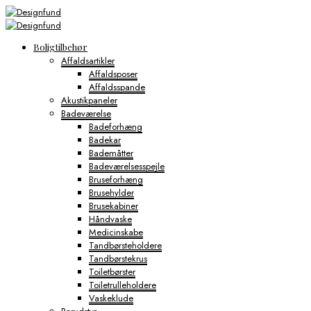
Boligtilbehør
Affaldsartikler
Affaldsposer
Affaldsspande
Akustikpaneler
Badeværelse
Badeforhæng
Badekar
Bademåtter
Badeværelsesspejle
Bruseforhæng
Brusehylder
Brusekabiner
Håndvaske
Medicinskabe
Tandbørsteholdere
Tandbørstekrus
Toiletbørster
Toiletrulleholdere
Vaskeklude