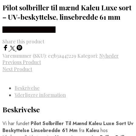
Pilot solbriller til mænd Kaleu Luxe sort
– UV-beskyttelse, linsebredde 61 mm
Købes Hos Likehome.dk
Share this product
Varenummer (SKU):
e17b3a447229
Kategori:
Nyheder
Previous Product
Next Product
Beskrivelse
Yderligere information
Beskrivelse
Vi har fundet
Pilot Solbriller Til Mænd Kaleu Luxe Sort Uv
Beskyttelse Linsebredde 61 Mm
fra
Kaleu
hos