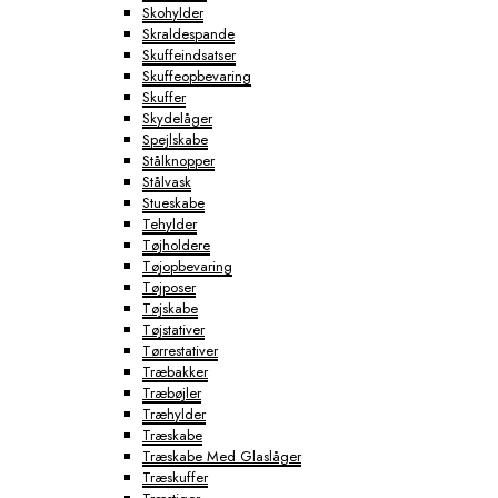
Skohylder
Skraldespande
Skuffeindsatser
Skuffeopbevaring
Skuffer
Skydelåger
Spejlskabe
Stålknopper
Stålvask
Stueskabe
Tehylder
Tøjholdere
Tøjopbevaring
Tøjposer
Tøjskabe
Tøjstativer
Tørrestativer
Træbakker
Træbøjler
Træhylder
Træskabe
Træskabe Med Glaslåger
Træskuffer