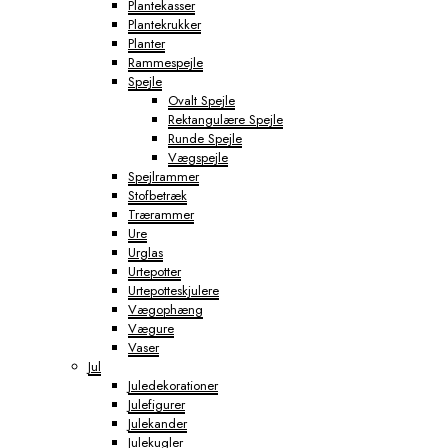
Plantekasser
Plantekrukker
Planter
Rammespejle
Spejle
Ovalt Spejle
Rektangulære Spejle
Runde Spejle
Vægspejle
Spejlrammer
Stofbetræk
Trærammer
Ure
Urglas
Urtepotter
Urtepotteskjulere
Vægophæng
Vægure
Vaser
Jul
Juledekorationer
Julefigurer
Julekander
Julekugler