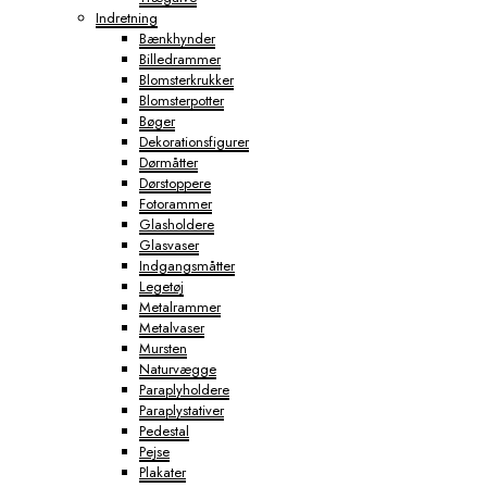
Indretning
Bænkhynder
Billedrammer
Blomsterkrukker
Blomsterpotter
Bøger
Dekorationsfigurer
Dørmåtter
Dørstoppere
Fotorammer
Glasholdere
Glasvaser
Indgangsmåtter
Legetøj
Metalrammer
Metalvaser
Mursten
Naturvægge
Paraplyholdere
Paraplystativer
Pedestal
Pejse
Plakater