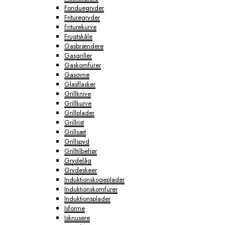
Fonduegryder
Frituregryder
Friturekurve
Frugtskåle
Gasbrændere
Gasgriller
Gaskomfurer
Gasovne
Glasflasker
Grillknive
Grillkurve
Grillplader
Grillrist
Grillsæt
Grillspyd
Grilltilbehør
Grydelåg
Grydeskeer
Induktionskogeplader
Induktionskomfurer
Induktionsplader
Isforme
Isknusere