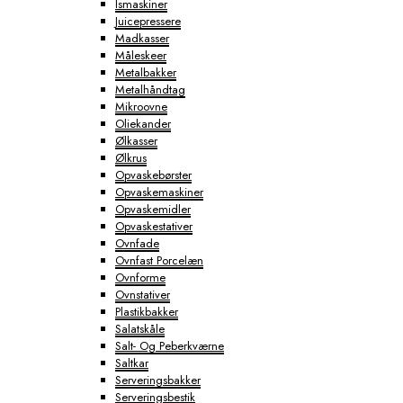
Ismaskiner
Juicepressere
Madkasser
Måleskeer
Metalbakker
Metalhåndtag
Mikroovne
Oliekander
Ølkasser
Ølkrus
Opvaskebørster
Opvaskemaskiner
Opvaskemidler
Opvaskestativer
Ovnfade
Ovnfast Porcelæn
Ovnforme
Ovnstativer
Plastikbakker
Salatskåle
Salt- Og Peberkværne
Saltkar
Serveringsbakker
Serveringsbestik