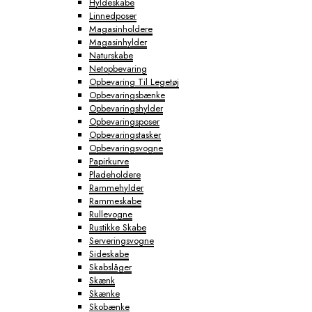
Hyldeskabe
Linnedposer
Magasinholdere
Magasinhylder
Naturskabe
Netopbevaring
Opbevaring Til Legetøj
Opbevaringsbænke
Opbevaringshylder
Opbevaringsposer
Opbevaringstasker
Opbevaringsvogne
Papirkurve
Pladeholdere
Rammehylder
Rammeskabe
Rullevogne
Rustikke Skabe
Serveringsvogne
Sideskabe
Skabslåger
Skænk
Skænke
Skobænke