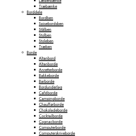
Læderbænke
Træbænke
Borddele
Bordben
Spisebordsben
Stålben
Stolben
Stoleben
Træben
Borde
Altanbord
Altanborde
Anretterborde
Bakkeborde
Barborde
Bordunderlag
Caféborde
Campingborde
Chaufførborde
Chokoladeborde
Cocktailborde
Cognacborde
Computerborde
Computerskriveborde