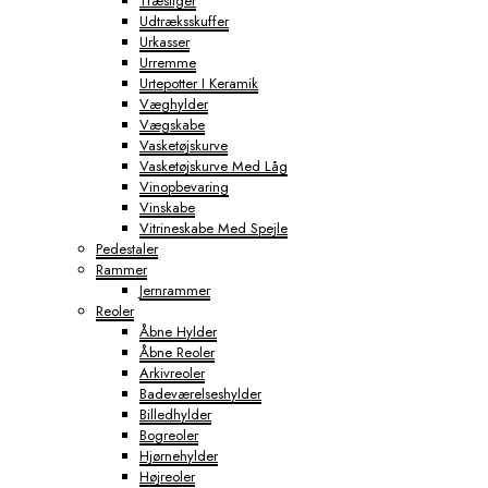
Træstiger
Udtræksskuffer
Urkasser
Urremme
Urtepotter I Keramik
Væghylder
Vægskabe
Vasketøjskurve
Vasketøjskurve Med Låg
Vinopbevaring
Vinskabe
Vitrineskabe Med Spejle
Pedestaler
Rammer
Jernrammer
Reoler
Åbne Hylder
Åbne Reoler
Arkivreoler
Badeværelseshylder
Billedhylder
Bogreoler
Hjørnehylder
Højreoler