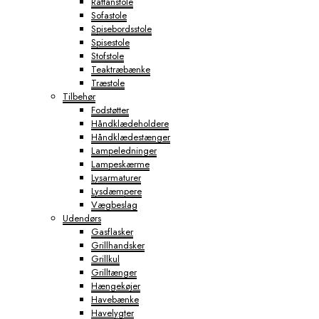
Rattanstole
Sofastole
Spisebordsstole
Spisestole
Stofstole
Teaktræbænke
Træstole
Tilbehør
Fodstøtter
Håndklædeholdere
Håndklædestænger
Lampeledninger
Lampeskærme
Lysarmaturer
Lysdæmpere
Vægbeslag
Udendørs
Gasflasker
Grillhandsker
Grillkul
Grilltænger
Hængekøjer
Havebænke
Havelygter