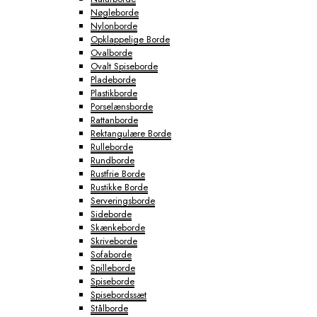
Nøgleborde
Nylonborde
Opklappelige Borde
Ovalborde
Ovalt Spiseborde
Pladeborde
Plastikborde
Porselænsborde
Rattanborde
Rektangulære Borde
Rulleborde
Rundborde
Rustfrie Borde
Rustikke Borde
Serveringsborde
Sideborde
Skænkeborde
Skriveborde
Sofaborde
Spilleborde
Spiseborde
Spisebordssæt
Stålborde