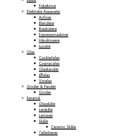
Fiskeknive
Elektriske Apparater
Airfryer
Blendere
Brødristere
Espressomaskiner
Håndmixere
Juicere
Glas
Cocktailglas
Cognacglas
Glaskander
Ølglas
Vinglas
Gryder & Pander
Gryder
Keramik
Glasskåle
Lerskåle
Lervaser
Skåle
Ceramic Skåle
Tallerkener