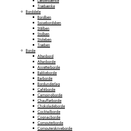
Læderbænke
Træbænke
Borddele
Bordben
Spisebordsben
Stålben
Stolben
Stoleben
Træben
Borde
Altanbord
Altanborde
Anretterborde
Bakkeborde
Barborde
Bordunderlag
Caféborde
Campingborde
Chaufførborde
Chokoladeborde
Cocktailborde
Cognacborde
Computerborde
Computerskriveborde