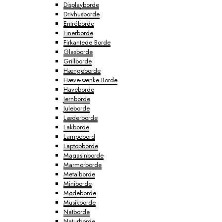
Displayborde
Drivhusborde
Entréborde
Finerborde
Firkantede Borde
Glasborde
Grillborde
Hængeborde
Hæve-sænke Borde
Haveborde
Jernborde
Juleborde
Læderborde
Lakborde
Lampebord
Laptopborde
Magasinborde
Marmorborde
Metalborde
Miniborde
Mødeborde
Musikborde
Natborde
Naturborde