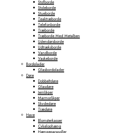
Stofborde
Stoleborde
Stueborde
Teaktræborde
Telefonborde
Træborde
Træborde Med Metalben
Udendørsborde
Udtræksborde
Vandborde
Vaskeborde
Bordplader
Glasbordplader
Døre
Dobbeltdøre
Glasdøre
Jernlåger
Marmorlåger
Skydedøre
Trædøre
Have
Blomsterkasser
Cykelophæng
Hængeparasoller