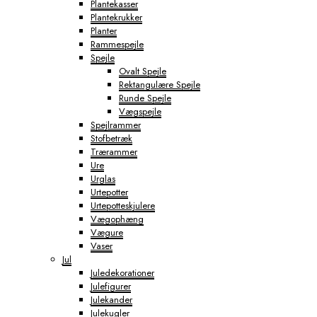
Plantekasser
Plantekrukker
Planter
Rammespejle
Spejle
Ovalt Spejle
Rektangulære Spejle
Runde Spejle
Vægspejle
Spejlrammer
Stofbetræk
Trærammer
Ure
Urglas
Urtepotter
Urtepotteskjulere
Vægophæng
Vægure
Vaser
Jul
Juledekorationer
Julefigurer
Julekander
Julekugler