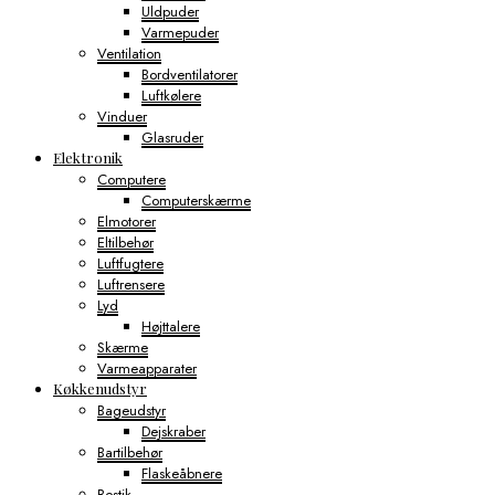
Uldpuder
Varmepuder
Ventilation
Bordventilatorer
Luftkølere
Vinduer
Glasruder
Elektronik
Computere
Computerskærme
Elmotorer
Eltilbehør
Luftfugtere
Luftrensere
Lyd
Højttalere
Skærme
Varmeapparater
Køkkenudstyr
Bageudstyr
Dejskraber
Bartilbehør
Flaskeåbnere
Bestik