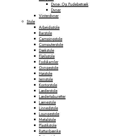
Dyne- Og Pudebetræk
Dyner
Vinterdyner
Stole
Arbejdsstole
Barstole
Campingstole
Computerstole
Dækstole
Fløjlsstole
Fodskamler
Gyngestole
Højstole
Jernstole
Kontorstole
Læderstole
Lædertaburetter
Lænestole
Linnedstole
Loungestole
Metalstole
Plastikstole
Rattanbænke