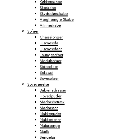
Køkkenskabe
Skoskabe
Skydedørsskabe
Væghængte Skabe
Vitrineskabe
Sofaer
Chaiselonger
Hjørnesofa
Hjørnesofaer
Loungesofaer
Modulsofaer
Sidesofaer
Sofasæt
Sovesofaer
Soveværelse
Babymadrasser
Hovedpuder
Madrasbetræk
Madrasser
Nakkepuder
Nakkestøtter
Natursenge
Quilts
Sengetøj