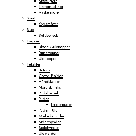
Støvsugere
Tørremaskiner
Vaskemidler
Sport
Yogamåtter
Stue
Sofabetræk
Tæpper
Bløde Gulvtæpper
Rundtæpper
Uldtæpper
Tekstiler
Betræk
Cotton Plaider
Håndklæder
Nordisk Tekstil
Pudebetræk
Puder
Læderpuder
Puder I Uld
Quiltede Puder
Siddehynder
Stolehynder
Uldplaider