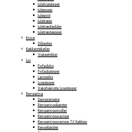
Julelysestager
Juleposer
Julepynt
Juletræer
Juletræsfødder
Juletræstæpper
Knive
Slibesten
Køkkentekstiler
Viskestykker
Lys
Fyrfadslys
Fyrfadsstager
Lampelys
Lysestager
Væghængte Lysestager
Rengøring
Damprensere
Rengøringsbørster
Rengøringsmidler
Rengøringssvampe
Rengøringssvampe Til Køkken
Rensebørster