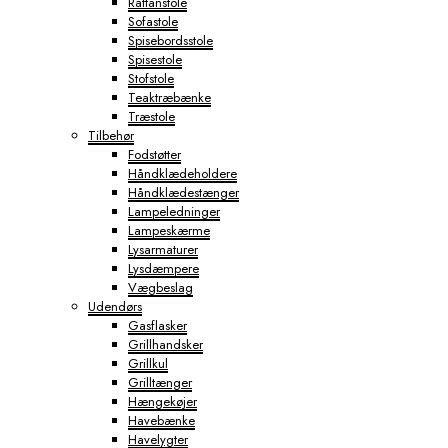
Rattanstole
Sofastole
Spisebordsstole
Spisestole
Stofstole
Teaktræbænke
Træstole
Tilbehør
Fodstøtter
Håndklædeholdere
Håndklædestænger
Lampeledninger
Lampeskærme
Lysarmaturer
Lysdæmpere
Vægbeslag
Udendørs
Gasflasker
Grillhandsker
Grillkul
Grilltænger
Hængekøjer
Havebænke
Havelygter