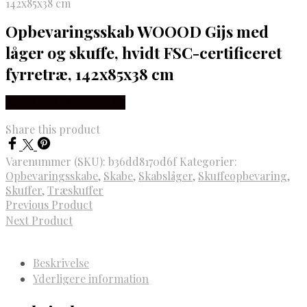
142x85x38 cm
Opbevaringsskab WOOOD Gijs med
låger og skuffe, hvidt FSC-certificeret
fyrretræ, 142x85x38 cm
Købes Hos Likehome.dk
Share this product
Varenummer (SKU):
b36dd8170d6f
Kategorier:
Opbevaringsskabe
,
Skabe
,
Skabslåger
,
Skuffeopbevaring
,
Skuffer
,
Træskuffer
Previous Product
Next Product
Beskrivelse
Yderligere information