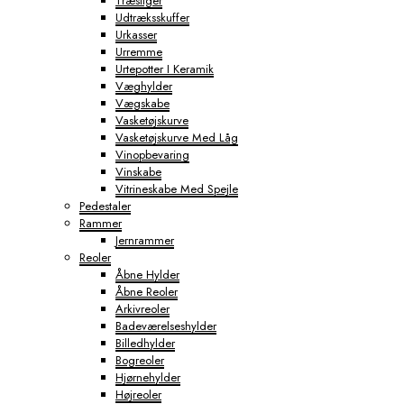
Træstiger
Udtræksskuffer
Urkasser
Urremme
Urtepotter I Keramik
Væghylder
Vægskabe
Vasketøjskurve
Vasketøjskurve Med Låg
Vinopbevaring
Vinskabe
Vitrineskabe Med Spejle
Pedestaler
Rammer
Jernrammer
Reoler
Åbne Hylder
Åbne Reoler
Arkivreoler
Badeværelseshylder
Billedhylder
Bogreoler
Hjørnehylder
Højreoler