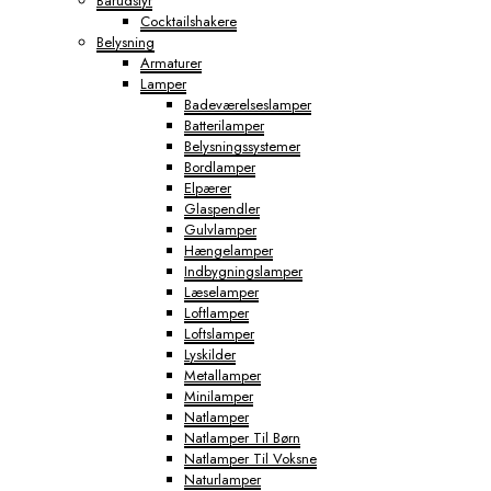
Barudstyr
Cocktailshakere
Belysning
Armaturer
Lamper
Badeværelseslamper
Batterilamper
Belysningssystemer
Bordlamper
Elpærer
Glaspendler
Gulvlamper
Hængelamper
Indbygningslamper
Læselamper
Loftlamper
Loftslamper
Lyskilder
Metallamper
Minilamper
Natlamper
Natlamper Til Børn
Natlamper Til Voksne
Naturlamper