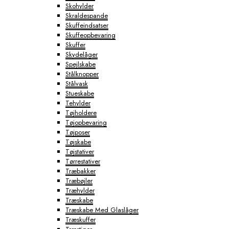
Skohylder
Skraldespande
Skuffeindsatser
Skuffeopbevaring
Skuffer
Skydelåger
Spejlskabe
Stålknopper
Stålvask
Stueskabe
Tehylder
Tøjholdere
Tøjopbevaring
Tøjposer
Tøjskabe
Tøjstativer
Tørrestativer
Træbakker
Træbøjler
Træhylder
Træskabe
Træskabe Med Glaslåger
Træskuffer