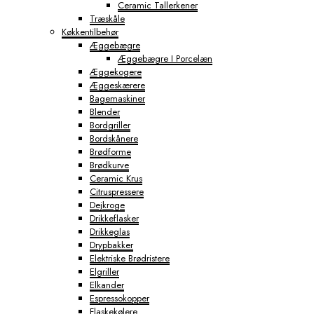
Ceramic Tallerkener
Træskåle
Køkkentilbehør
Æggebægre
Æggebægre I Porcelæn
Æggekogere
Æggeskærere
Bagemaskiner
Blender
Bordgriller
Bordskånere
Brødforme
Brødkurve
Ceramic Krus
Citruspressere
Dejkroge
Drikkeflasker
Drikkeglas
Drypbakker
Elektriske Brødristere
Elgriller
Elkander
Espressokopper
Flaskekølere