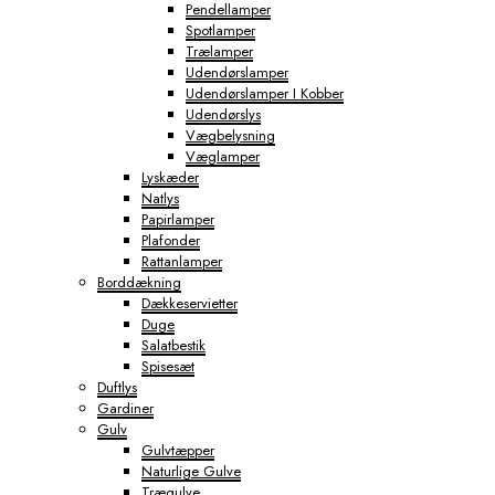
Pendellamper
Spotlamper
Trælamper
Udendørslamper
Udendørslamper I Kobber
Udendørslys
Vægbelysning
Væglamper
Lyskæder
Natlys
Papirlamper
Plafonder
Rattanlamper
Borddækning
Dækkeservietter
Duge
Salatbestik
Spisesæt
Duftlys
Gardiner
Gulv
Gulvtæpper
Naturlige Gulve
Trægulve