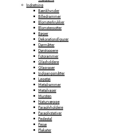
Indretning
Bænkhynder
Billedrammer
Blomsterkrukker
Blomsterpotter
Bøger
Dekorationsfigurer
Dørmåtter
Dørstoppere
Fotorammer
Glasholdere
Glasvaser
Indgangsmåtter
Legetøj
Metalrammer
Metalvaser
Mursten
Naturvægge
Paraplyholdere
Paraplystativer
Pedestal
Pejse
Plakater