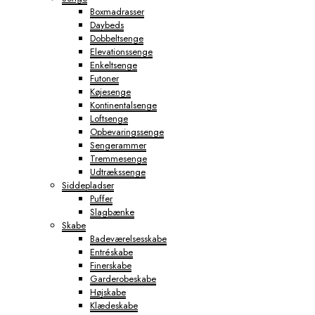
Boxmadrasser
Daybeds
Dobbeltsenge
Elevationssenge
Enkeltsenge
Futoner
Køjesenge
Kontinentalsenge
Loftsenge
Opbevaringssenge
Sengerammer
Tremmesenge
Udtrækssenge
Siddepladser
Puffer
Slagbænke
Skabe
Badeværelsesskabe
Entréskabe
Finerskabe
Garderobeskabe
Højskabe
Klædeskabe