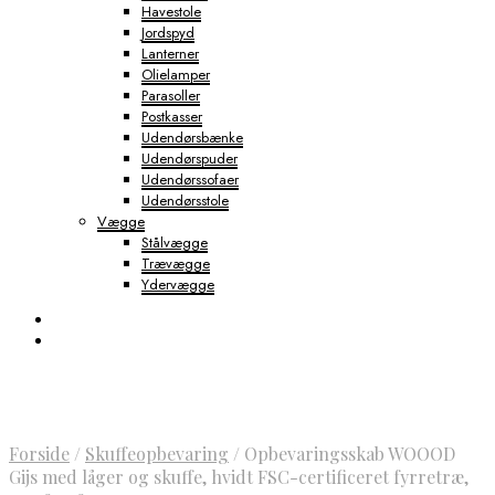
Havestole
Jordspyd
Lanterner
Olielamper
Parasoller
Postkasser
Udendørsbænke
Udendørspuder
Udendørssofaer
Udendørsstole
Vægge
Stålvægge
Trævægge
Ydervægge
Forside
/
Skuffeopbevaring
/
Opbevaringsskab WOOOD
Gijs med låger og skuffe, hvidt FSC-certificeret fyrretræ,