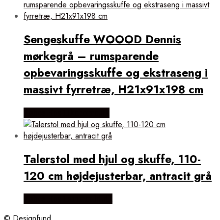
Sengeskuffe WOOOD Dennis
mørkegrå – rumsparende
opbevaringsskuffe og ekstraseng i
massivt fyrretræ, H21x91x198 cm
Købes Hos Likehome.dk
Talerstol med hjul og skuffe, 110-
120 cm højdejusterbar, antracit grå
Købes Hos Lammeuld.dk
© Designfund