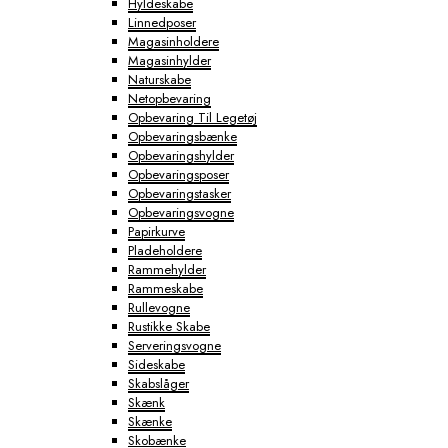
Hyldeskabe
Linnedposer
Magasinholdere
Magasinhylder
Naturskabe
Netopbevaring
Opbevaring Til Legetøj
Opbevaringsbænke
Opbevaringshylder
Opbevaringsposer
Opbevaringstasker
Opbevaringsvogne
Papirkurve
Pladeholdere
Rammehylder
Rammeskabe
Rullevogne
Rustikke Skabe
Serveringsvogne
Sideskabe
Skabslåger
Skænk
Skænke
Skobænke