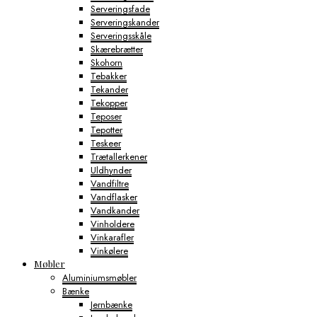
Serveringsfade
Serveringskander
Serveringsskåle
Skærebrætter
Skohorn
Tebakker
Tekander
Tekopper
Teposer
Tepotter
Teskeer
Trætallerkener
Uldhynder
Vandfiltre
Vandflasker
Vandkander
Vinholdere
Vinkarafler
Vinkølere
Møbler
Aluminiumsmøbler
Bænke
Jernbænke