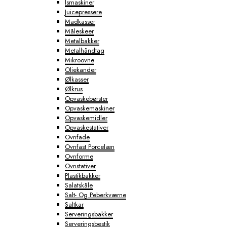
Ismaskiner
Juicepressere
Madkasser
Måleskeer
Metalbakker
Metalhåndtag
Mikroovne
Oliekander
Ølkasser
Ølkrus
Opvaskebørster
Opvaskemaskiner
Opvaskemidler
Opvaskestativer
Ovnfade
Ovnfast Porcelæn
Ovnforme
Ovnstativer
Plastikbakker
Salatskåle
Salt- Og Peberkværne
Saltkar
Serveringsbakker
Serveringsbestik