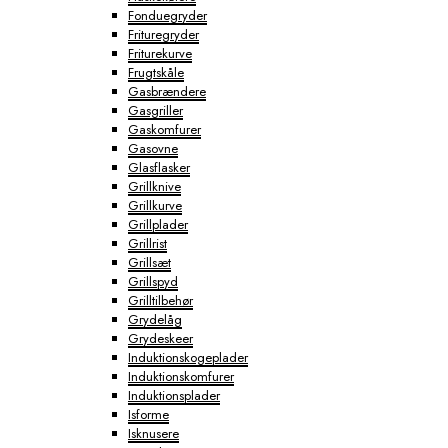
Fonduegryder
Frituregryder
Friturekurve
Frugtskåle
Gasbrændere
Gasgriller
Gaskomfurer
Gasovne
Glasflasker
Grillknive
Grillkurve
Grillplader
Grillrist
Grillsæt
Grillspyd
Grilltilbehør
Grydelåg
Grydeskeer
Induktionskogeplader
Induktionskomfurer
Induktionsplader
Isforme
Isknusere