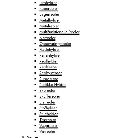
Jernhylder
Kubereoler
Lagerreoler
Metalhylder
Metalreoler
Multifunktionelle Reoler
Netreoler
Opbevaringsreoler
Pladehylder
Rattanhylder
Reolhylder
Reolskabe
Reolsystemer
Rumdelere
Rustikke Hylder
Skoreoler
Skuffereoler
Stålreoler
Stofhylder
Stuehylder
Træreoler
Vægreoler
Vinreoler
Senge