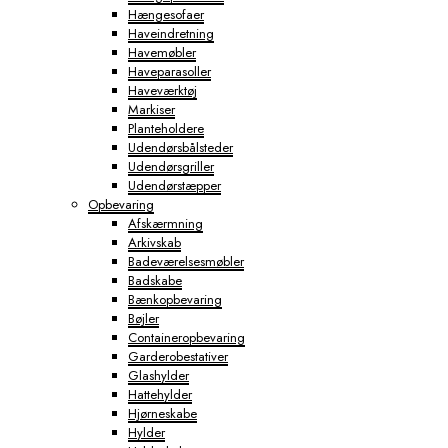
Hængesofaer
Haveindretning
Havemøbler
Haveparasoller
Haveværktøj
Markiser
Planteholdere
Udendørsbålsteder
Udendørsgriller
Udendørstæpper
Opbevaring
Afskærmning
Arkivskab
Badeværelsesmøbler
Badskabe
Bænkopbevaring
Bøjler
Containeropbevaring
Garderobestativer
Glashylder
Hattehylder
Hjørneskabe
Hylder