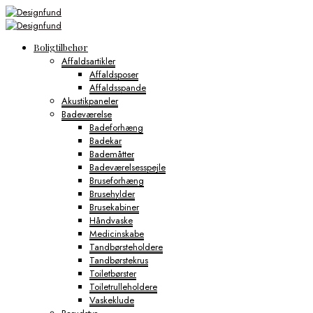
Boligtilbehør
Affaldsartikler
Affaldsposer
Affaldsspande
Akustikpaneler
Badeværelse
Badeforhæng
Badekar
Bademåtter
Badeværelsesspejle
Bruseforhæng
Brusehylder
Brusekabiner
Håndvaske
Medicinskabe
Tandbørsteholdere
Tandbørstekrus
Toiletbørster
Toiletrulleholdere
Vaskeklude