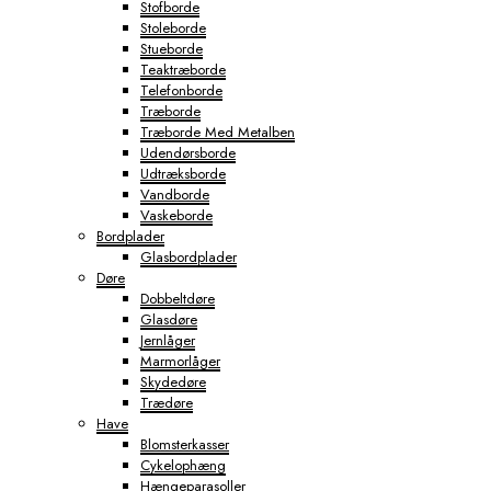
Stofborde
Stoleborde
Stueborde
Teaktræborde
Telefonborde
Træborde
Træborde Med Metalben
Udendørsborde
Udtræksborde
Vandborde
Vaskeborde
Bordplader
Glasbordplader
Døre
Dobbeltdøre
Glasdøre
Jernlåger
Marmorlåger
Skydedøre
Trædøre
Have
Blomsterkasser
Cykelophæng
Hængeparasoller