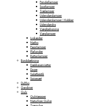
Pendellamper
Spotlamper
Trælamper
Udendørslamper
Udendørslamper I Kobber
Udendørslys
Vægbelysning
Væglamper
Lyskæder
Natlys
Papirlamper
Plafonder
Rattanlamper
Borddækning
Dækkeservietter
Duge
Salatbestik
Spisesæt
Duftlys
Gardiner
Gulv
Gulvtæpper
Naturlige Gulve
Trægulve