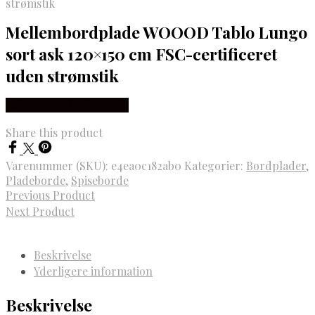
strømstik
Mellembordplade WOOOD Tablo Lungo
sort ask 120×150 cm FSC-certificeret
uden strømstik
Købes Hos Likehome.dk
Share this product
Varenummer (SKU):
e4ea0c182ab0
Kategorier:
Bordplader
,
Pladeborde
,
Spiseborde
Previous Product
Next Product
Beskrivelse
Yderligere information
Beskrivelse