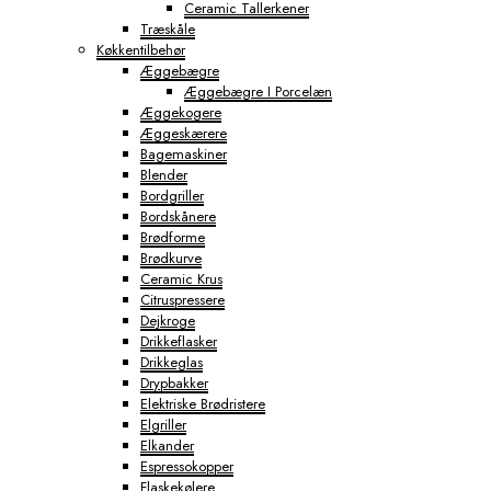
Ceramic Tallerkener
Træskåle
Køkkentilbehør
Æggebægre
Æggebægre I Porcelæn
Æggekogere
Æggeskærere
Bagemaskiner
Blender
Bordgriller
Bordskånere
Brødforme
Brødkurve
Ceramic Krus
Citruspressere
Dejkroge
Drikkeflasker
Drikkeglas
Drypbakker
Elektriske Brødristere
Elgriller
Elkander
Espressokopper
Flaskekølere