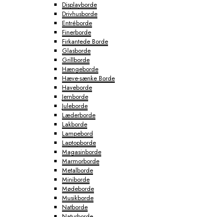
Displayborde
Drivhusborde
Entréborde
Finerborde
Firkantede Borde
Glasborde
Grillborde
Hængeborde
Hæve-sænke Borde
Haveborde
Jernborde
Juleborde
Læderborde
Lakborde
Lampebord
Laptopborde
Magasinborde
Marmorborde
Metalborde
Miniborde
Mødeborde
Musikborde
Natborde
Naturborde