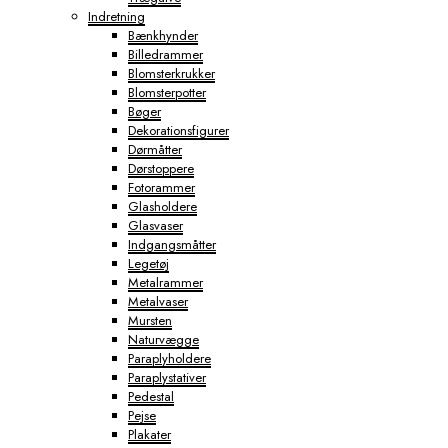
Indretning
Bænkhynder
Billedrammer
Blomsterkrukker
Blomsterpotter
Bøger
Dekorationsfigurer
Dørmåtter
Dørstoppere
Fotorammer
Glasholdere
Glasvaser
Indgangsmåtter
Legetøj
Metalrammer
Metalvaser
Mursten
Naturvægge
Paraplyholdere
Paraplystativer
Pedestal
Pejse
Plakater