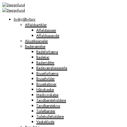
Boligtilbehør
Affaldsartikler
Affaldsposer
Affaldsspande
Akustikpaneler
Badeværelse
Badeforhæng
Badekar
Bademåtter
Badeværelsesspejle
Bruseforhæng
Brusehylder
Brusekabiner
Håndvaske
Medicinskabe
Tandbørsteholdere
Tandbørstekrus
Toiletbørster
Toiletrulleholdere
Vaskeklude