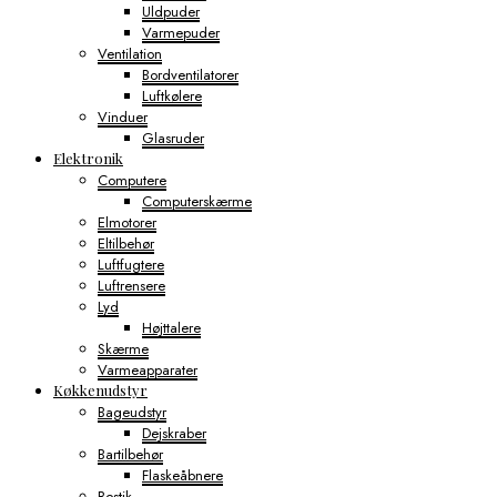
Uldpuder
Varmepuder
Ventilation
Bordventilatorer
Luftkølere
Vinduer
Glasruder
Elektronik
Computere
Computerskærme
Elmotorer
Eltilbehør
Luftfugtere
Luftrensere
Lyd
Højttalere
Skærme
Varmeapparater
Køkkenudstyr
Bageudstyr
Dejskraber
Bartilbehør
Flaskeåbnere
Bestik