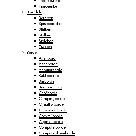
Læderbænke
Træbænke
Borddele
Bordben
Spisebordsben
Stålben
Stolben
Stoleben
Træben
Borde
Altanbord
Altanborde
Anretterborde
Bakkeborde
Barborde
Bordunderlag
Caféborde
Campingborde
Chaufførborde
Chokoladeborde
Cocktailborde
Cognacborde
Computerborde
Computerskriveborde