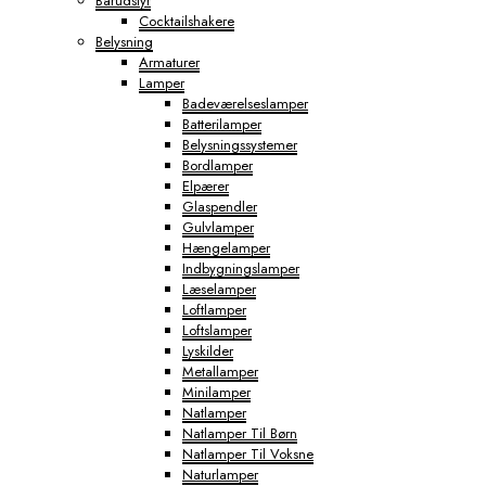
Barudstyr
Cocktailshakere
Belysning
Armaturer
Lamper
Badeværelseslamper
Batterilamper
Belysningssystemer
Bordlamper
Elpærer
Glaspendler
Gulvlamper
Hængelamper
Indbygningslamper
Læselamper
Loftlamper
Loftslamper
Lyskilder
Metallamper
Minilamper
Natlamper
Natlamper Til Børn
Natlamper Til Voksne
Naturlamper