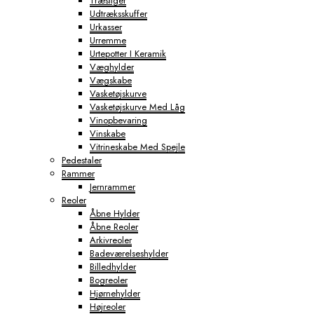
Træstiger
Udtræksskuffer
Urkasser
Urremme
Urtepotter I Keramik
Væghylder
Vægskabe
Vasketøjskurve
Vasketøjskurve Med Låg
Vinopbevaring
Vinskabe
Vitrineskabe Med Spejle
Pedestaler
Rammer
Jernrammer
Reoler
Åbne Hylder
Åbne Reoler
Arkivreoler
Badeværelseshylder
Billedhylder
Bogreoler
Hjørnehylder
Højreoler