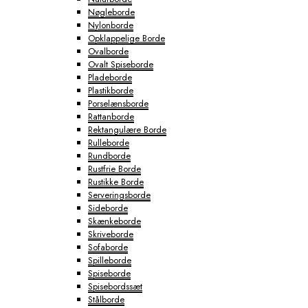
Nøgleborde
Nylonborde
Opklappelige Borde
Ovalborde
Ovalt Spiseborde
Pladeborde
Plastikborde
Porselænsborde
Rattanborde
Rektangulære Borde
Rulleborde
Rundborde
Rustfrie Borde
Rustikke Borde
Serveringsborde
Sideborde
Skænkeborde
Skriveborde
Sofaborde
Spilleborde
Spiseborde
Spisebordssæt
Stålborde