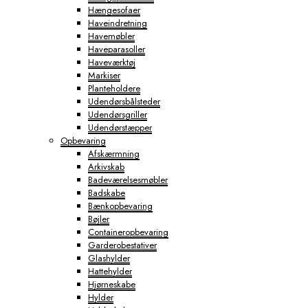
Hængesofaer
Haveindretning
Havemøbler
Haveparasoller
Haveværktøj
Markiser
Planteholdere
Udendørsbålsteder
Udendørsgriller
Udendørstæpper
Opbevaring
Afskærmning
Arkivskab
Badeværelsesmøbler
Badskabe
Bænkopbevaring
Bøjler
Containeropbevaring
Garderobestativer
Glashylder
Hattehylder
Hjørneskabe
Hylder