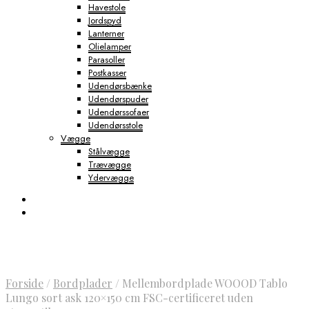
Havestole
Jordspyd
Lanterner
Olielamper
Parasoller
Postkasser
Udendørsbænke
Udendørspuder
Udendørssofaer
Udendørsstole
Vægge
Stålvægge
Trævægge
Ydervægge
Forside
/
Bordplader
/
Mellembordplade WOOOD Tablo
Lungo sort ask 120×150 cm FSC-certificeret uden