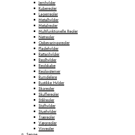
Jernhylder
Kubereoler
Lagerreoler
Metalhylder
Metalreoler
Multifunktionelle Reoler
Netreoler
Opbevaringsreoler
Pladehylder
Rattanhylder
Reolhylder
Reolskabe
Reolsystemer
Rumdelere
Rustikke Hylder
Skoreoler
Skuffereoler
Stålreoler
Stofhylder
Stuehylder
Træreoler
Vægreoler
Vinreoler
Senge