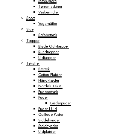
Støvsugere
Tørremaskiner
Vaskemidler
Sport
Yogamåtter
Stue
Sofabetræk
Tæpper
Bløde Gulvtæpper
Rundtæpper
Uldtæpper
Tekstiler
Betræk
Cotton Plaider
Håndklæder
Nordisk Tekstil
Pudebetræk
Puder
Læderpuder
Puder I Uld
Quiltede Puder
Siddehynder
Stolehynder
Uldplaider