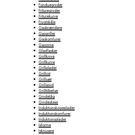
Fonduegryder
Frituregryder
Friturekurve
Frugtskåle
Gasbrændere
Gasgriller
Gaskomfurer
Gasovne
Glasflasker
Grillknive
Grillkurve
Grillplader
Grillrist
Grillsæt
Grillspyd
Grilltilbehør
Grydelåg
Grydeskeer
Induktionskogeplader
Induktionskomfurer
Induktionsplader
Isforme
Isknusere