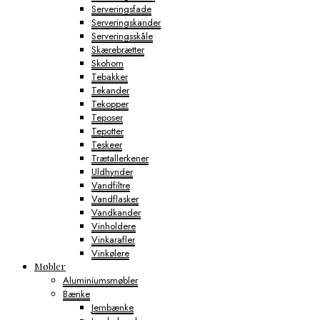
Serveringsfade
Serveringskander
Serveringsskåle
Skærebrætter
Skohorn
Tebakker
Tekander
Tekopper
Teposer
Tepotter
Teskeer
Trætallerkener
Uldhynder
Vandfiltre
Vandflasker
Vandkander
Vinholdere
Vinkarafler
Vinkølere
Møbler
Aluminiumsmøbler
Bænke
Jernbænke