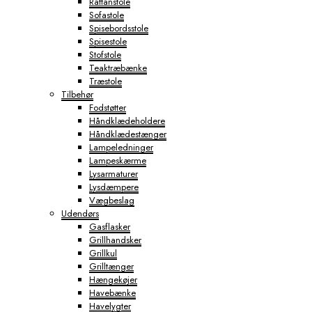
Rattanstole
Sofastole
Spisebordsstole
Spisestole
Stofstole
Teaktræbænke
Træstole
Tilbehør
Fodstøtter
Håndklædeholdere
Håndklædestænger
Lampeledninger
Lampeskærme
Lysarmaturer
Lysdæmpere
Vægbeslag
Udendørs
Gasflasker
Grillhandsker
Grillkul
Grilltænger
Hængekøjer
Havebænke
Havelygter