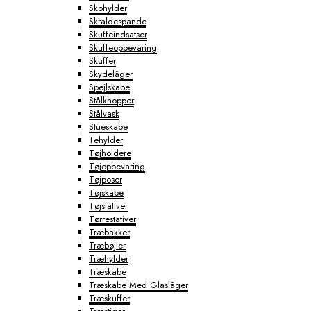
Skohylder
Skraldespande
Skuffeindsatser
Skuffeopbevaring
Skuffer
Skydelåger
Spejlskabe
Stålknopper
Stålvask
Stueskabe
Tehylder
Tøjholdere
Tøjopbevaring
Tøjposer
Tøjskabe
Tøjstativer
Tørrestativer
Træbakker
Træbøjler
Træhylder
Træskabe
Træskabe Med Glaslåger
Træskuffer