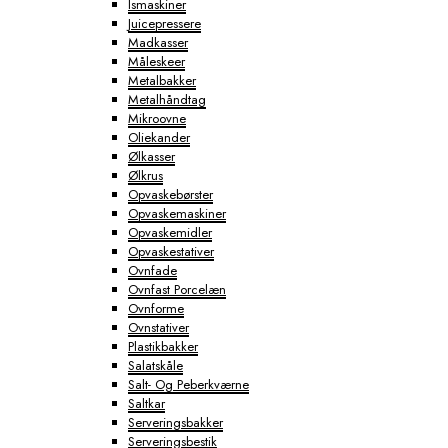
Ismaskiner
Juicepressere
Madkasser
Måleskeer
Metalbakker
Metalhåndtag
Mikroovne
Oliekander
Ølkasser
Ølkrus
Opvaskebørster
Opvaskemaskiner
Opvaskemidler
Opvaskestativer
Ovnfade
Ovnfast Porcelæn
Ovnforme
Ovnstativer
Plastikbakker
Salatskåle
Salt- Og Peberkværne
Saltkar
Serveringsbakker
Serveringsbestik