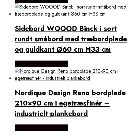
Sidebord WOOOD Binck i sort
rundt småbord med træbordplade
og guldkant Ø60 cm H33 cm
Købes Hos Likehome.dk
Nordique Design Reno bordplade
210×90 cm i egetræsfinér –
industrielt plankebord
Købes Hos Likehome.dk