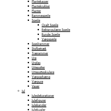
Plantekasser
Plantekrukker
Planter
Rammespejle
Spejle
Ovalt Spejle
Rektangulære Spejle
Runde Spejle
Vægspejle
Spejlrammer
Stofbetræk
Trærammer
Ure
Urglas
Urtepotter
Urtepotteskjulere
Vægophæng
Vægure
Vaser
Jul
Juledekorationer
Julefigurer
Julekander
Julekugler