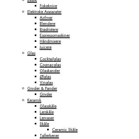
Fiskeknive
Elektriske Apparater
Airfryer
Blendere
Brødristere
Espressomaskiner
Håndmixere
Juicere
Glas
Cocktailglas
Cognacglas
Glaskander
Ølglas
Vinglas
Gryder & Pander
Gryder
Keramik
Glasskåle
Lerskåle
Lervaser
Skåle
Ceramic Skåle
Tallerkener