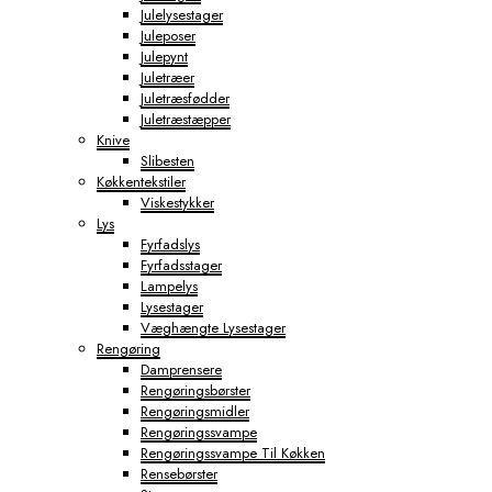
Julelysestager
Juleposer
Julepynt
Juletræer
Juletræsfødder
Juletræstæpper
Knive
Slibesten
Køkkentekstiler
Viskestykker
Lys
Fyrfadslys
Fyrfadsstager
Lampelys
Lysestager
Væghængte Lysestager
Rengøring
Damprensere
Rengøringsbørster
Rengøringsmidler
Rengøringssvampe
Rengøringssvampe Til Køkken
Rensebørster