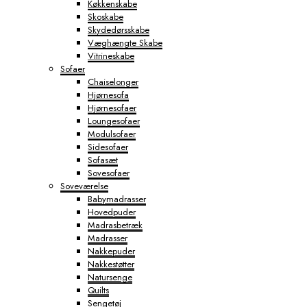
Køkkenskabe
Skoskabe
Skydedørsskabe
Væghængte Skabe
Vitrineskabe
Sofaer
Chaiselonger
Hjørnesofa
Hjørnesofaer
Loungesofaer
Modulsofaer
Sidesofaer
Sofasæt
Sovesofaer
Soveværelse
Babymadrasser
Hovedpuder
Madrasbetræk
Madrasser
Nakkepuder
Nakkestøtter
Natursenge
Quilts
Sengetøj