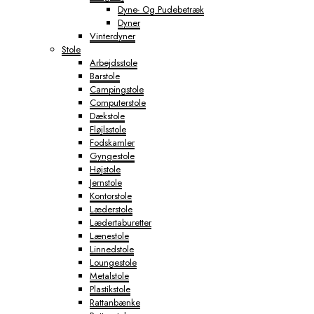
Dyne- Og Pudebetræk
Dyner
Vinterdyner
Stole
Arbejdsstole
Barstole
Campingstole
Computerstole
Dækstole
Fløjlsstole
Fodskamler
Gyngestole
Højstole
Jernstole
Kontorstole
Læderstole
Lædertaburetter
Lænestole
Linnedstole
Loungestole
Metalstole
Plastikstole
Rattanbænke