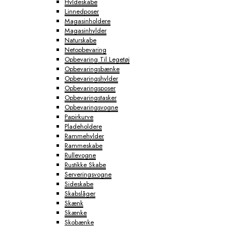
Hyldeskabe
Linnedposer
Magasinholdere
Magasinhylder
Naturskabe
Netopbevaring
Opbevaring Til Legetøj
Opbevaringsbænke
Opbevaringshylder
Opbevaringsposer
Opbevaringstasker
Opbevaringsvogne
Papirkurve
Pladeholdere
Rammehylder
Rammeskabe
Rullevogne
Rustikke Skabe
Serveringsvogne
Sideskabe
Skabslåger
Skænk
Skænke
Skobænke