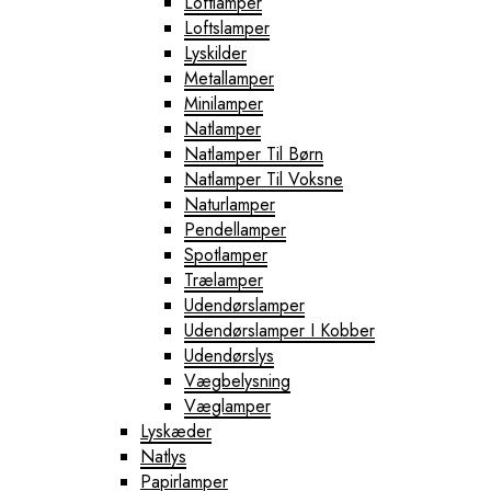
Loftlamper
Loftslamper
Lyskilder
Metallamper
Minilamper
Natlamper
Natlamper Til Børn
Natlamper Til Voksne
Naturlamper
Pendellamper
Spotlamper
Trælamper
Udendørslamper
Udendørslamper I Kobber
Udendørslys
Vægbelysning
Væglamper
Lyskæder
Natlys
Papirlamper