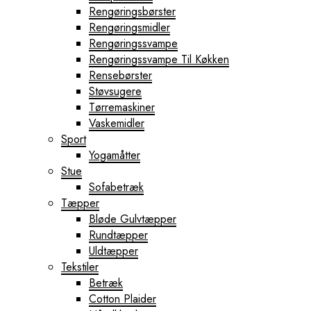
Rengøringsbørster
Rengøringsmidler
Rengøringssvampe
Rengøringssvampe Til Køkken
Rensebørster
Støvsugere
Tørremaskiner
Vaskemidler
Sport
Yogamåtter
Stue
Sofabetræk
Tæpper
Bløde Gulvtæpper
Rundtæpper
Uldtæpper
Tekstiler
Betræk
Cotton Plaider