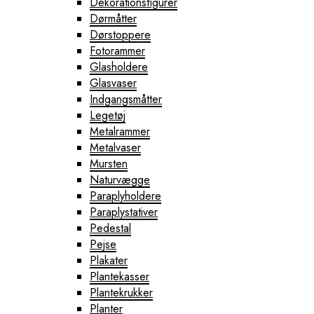
Dekorationsfigurer
Dørmåtter
Dørstoppere
Fotorammer
Glasholdere
Glasvaser
Indgangsmåtter
Legetøj
Metalrammer
Metalvaser
Mursten
Naturvægge
Paraplyholdere
Paraplystativer
Pedestal
Pejse
Plakater
Plantekasser
Plantekrukker
Planter