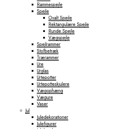
Rammespejle
Spejle
Ovalt Spejle
Rektangulære Spejle
Runde Spejle
Vægspejle
Spejlrammer
Stofbetræk
Trærammer
Ure
Urglas
Urtepotter
Urtepotteskjulere
Vægophæng
Vægure
Vaser
Jul
Juledekorationer
Julefigurer