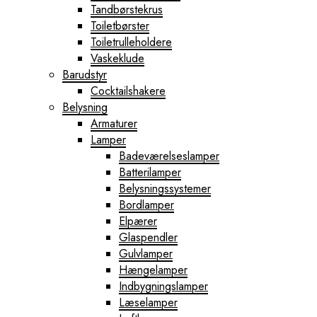
Tandbørstekrus
Toiletbørster
Toiletrulleholdere
Vaskeklude
Barudstyr
Cocktailshakere
Belysning
Armaturer
Lamper
Badeværelseslamper
Batterilamper
Belysningssystemer
Bordlamper
Elpærer
Glaspendler
Gulvlamper
Hængelamper
Indbygningslamper
Læselamper