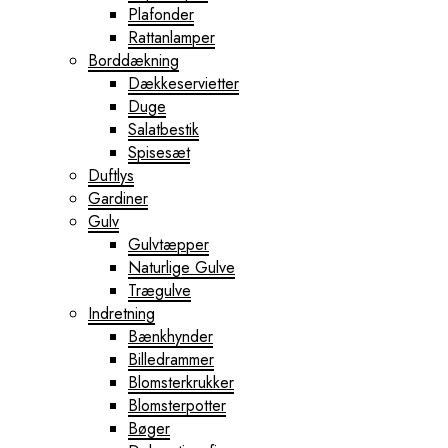
Plafonder
Rattanlamper
Borddækning
Dækkeservietter
Duge
Salatbestik
Spisesæt
Duftlys
Gardiner
Gulv
Gulvtæpper
Naturlige Gulve
Trægulve
Indretning
Bænkhynder
Billedrammer
Blomsterkrukker
Blomsterpotter
Bøger