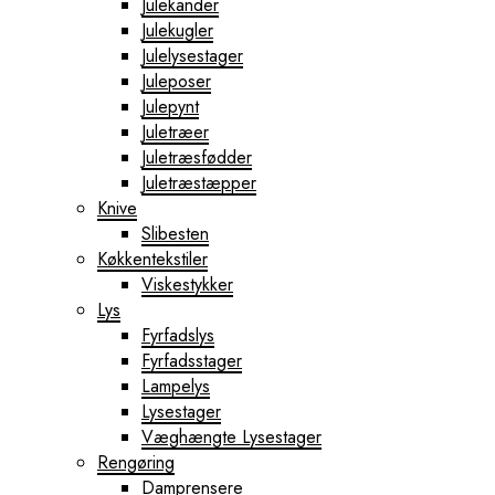
Julekander
Julekugler
Julelysestager
Juleposer
Julepynt
Juletræer
Juletræsfødder
Juletræstæpper
Knive
Slibesten
Køkkentekstiler
Viskestykker
Lys
Fyrfadslys
Fyrfadsstager
Lampelys
Lysestager
Væghængte Lysestager
Rengøring
Damprensere