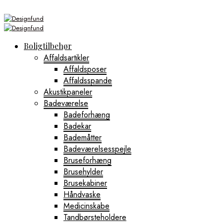
Boligtilbehør
Affaldsartikler
Affaldsposer
Affaldsspande
Akustikpaneler
Badeværelse
Badeforhæng
Badekar
Bademåtter
Badeværelsesspejle
Bruseforhæng
Brusehylder
Brusekabiner
Håndvaske
Medicinskabe
Tandbørsteholdere