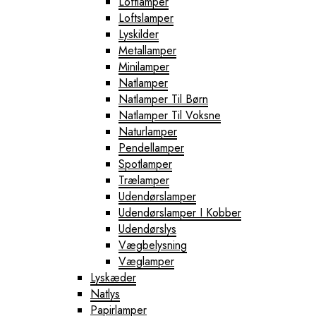
Loftlamper
Loftslamper
Lyskilder
Metallamper
Minilamper
Natlamper
Natlamper Til Børn
Natlamper Til Voksne
Naturlamper
Pendellamper
Spotlamper
Trælamper
Udendørslamper
Udendørslamper I Kobber
Udendørslys
Vægbelysning
Væglamper
Lyskæder
Natlys
Papirlamper