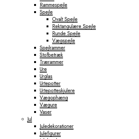
Rammespejle
Spejle
Ovalt Spejle
Rektangulære Spejle
Runde Spejle
Vægspejle
Spejlrammer
Stofbetræk
Trærammer
Ure
Urglas
Urtepotter
Urtepotteskjulere
Vægophæng
Vægure
Vaser
Jul
Juledekorationer
Julefigurer