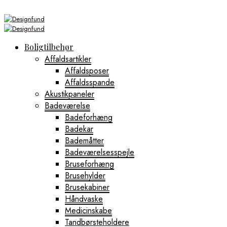
Boligtilbehør
Affaldsartikler
Affaldsposer
Affaldsspande
Akustikpaneler
Badeværelse
Badeforhæng
Badekar
Bademåtter
Badeværelsesspejle
Bruseforhæng
Brusehylder
Brusekabiner
Håndvaske
Medicinskabe
Tandbørsteholdere