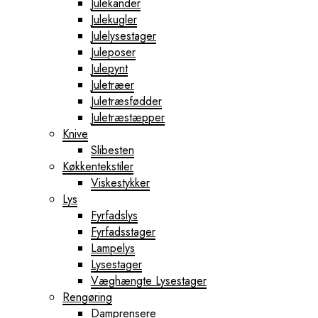
Julekander
Julekugler
Julelysestager
Juleposer
Julepynt
Juletræer
Juletræsfødder
Juletræstæpper
Knive
Slibesten
Køkkentekstiler
Viskestykker
Lys
Fyrfadslys
Fyrfadsstager
Lampelys
Lysestager
Væghængte Lysestager
Rengøring
Damprensere