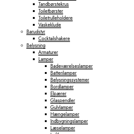
Tandbørstekrus
Toiletbørster
Toiletrulleholdere
Vaskeklude
Barudstyr
Cocktailshakere
Belysning
Armaturer
Lamper
Badeværelseslamper
Batterilamper
Belysningssystemer
Bordlamper
Elpærer
Glaspendler
Gulvlamper
Hængelamper
Indbygningslamper
Læselamper