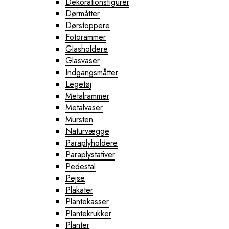
Dekorationsfigurer
Dørmåtter
Dørstoppere
Fotorammer
Glasholdere
Glasvaser
Indgangsmåtter
Legetøj
Metalrammer
Metalvaser
Mursten
Naturvægge
Paraplyholdere
Paraplystativer
Pedestal
Pejse
Plakater
Plantekasser
Plantekrukker
Planter