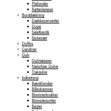
Plafonder
Rattanlamper
Borddækning
Dækkeservietter
Duge
Salatbestik
Spisesæt
Duftlys
Gardiner
Gulv
Gulvtæpper
Naturlige Gulve
Trægulve
Indretning
Bænkhynder
Billedrammer
Blomsterkrukker
Blomsterpotter
Bøger