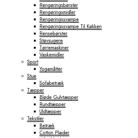
Rengøringsbørster
Rengøringsmidler
Rengøringssvampe
Rengøringssvampe Til Køkken
Rensebørster
Støvsugere
Tørremaskiner
Vaskemidler
Sport
Yogamåtter
Stue
Sofabetræk
Tæpper
Bløde Gulvtæpper
Rundtæpper
Uldtæpper
Tekstiler
Betræk
Cotton Plaider